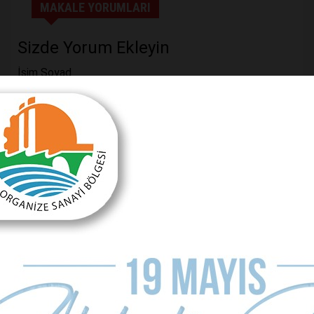
MAKALE YORUMLARI
Sizde Yorum Ekleyin
İsim Soyad
E-mail Adresiniz (zorunlu değil)
Telefon (zorunlu değil)
Yorumunuz