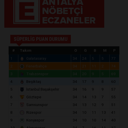
SÜPERLİG PUAN DURUMU
#
Takım
O
G
B
M
P
1
Galatasaray
34
24
5
5
77
2
Fenerbahçe
34
21
11
2
74
3
Trabzonspor
34
20
9
5
69
4
Beşiktaş
34
17
9
8
60
5
İstanbul Başakşehir
34
16
9
9
57
6
Göztepe
34
14
13
7
55
7
Samsunspor
34
13
12
9
51
8
Rizespor
34
10
11
13
41
9
Konyaspor
34
10
10
14
40
10
Alanyaspor
34
7
16
11
37