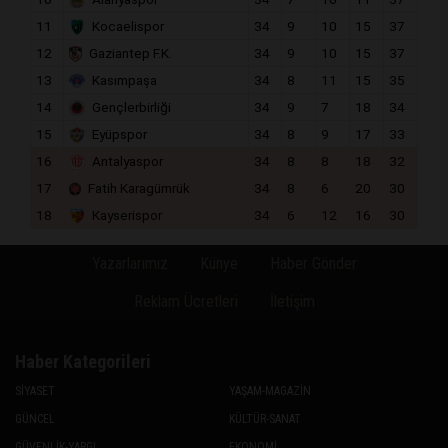
11
Kocaelispor
34
9
10
15
37
12
Gaziantep F.K.
34
9
10
15
37
13
Kasımpaşa
34
8
11
15
35
14
Gençlerbirliği
34
9
7
18
34
15
Eyüpspor
34
8
9
17
33
16
Antalyaspor
34
8
8
18
32
17
Fatih Karagümrük
34
8
6
20
30
18
Kayserispor
34
6
12
16
30
Yazarlarımız
Künye
Haber Gönder
Reklam Ücretleri
İletişim
Haber Kategorileri
SİYASET
YAŞAM-MAGAZİN
GÜNCEL
KÜLTÜR-SANAT
GÜVENLİK-YARGI
EKONOMİ