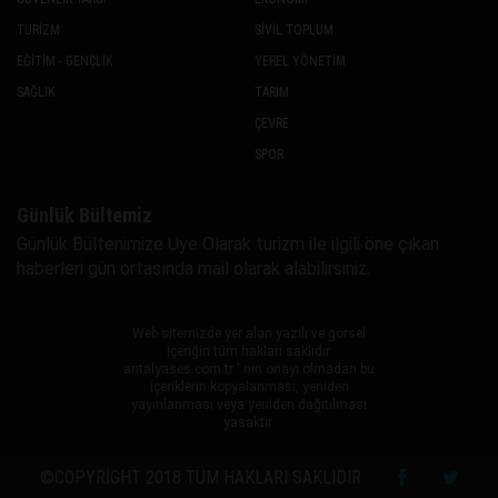
TURİZM
SİVİL TOPLUM
EĞİTİM - GENÇLİK
YEREL YÖNETİM
SAĞLIK
TARIM
ÇEVRE
SPOR
Günlük Bültemiz
Günlük Bültenimize Uye Olarak turizm ile ilgili öne çıkan
haberleri gün ortasında mail olarak alabilirsiniz.
Web sitemizde yer alan yazılı ve görsel
içeriğin tüm hakları saklıdır.
antalyases.com.tr ' nin onayı olmadan bu
içeriklerin kopyalanması, yeniden
yayınlanması veya yeniden dağıtılması
yasaktır.
©COPYRIGHT 2018 TÜM HAKLARI SAKLIDIR