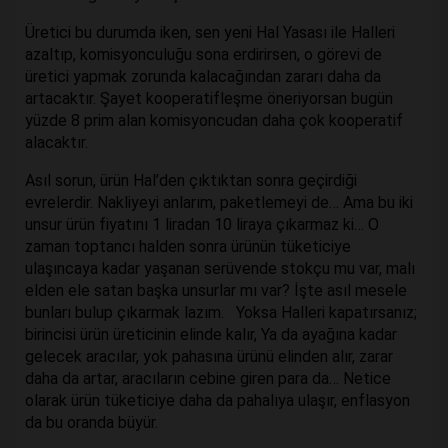
Üretici bu durumda iken, sen yeni Hal Yasası ile Halleri
azaltıp, komisyonculuğu sona erdirirsen, o görevi de
üretici yapmak zorunda kalacağından zararı daha da
artacaktır. Şayet kooperatifleşme öneriyorsan bugün
yüzde 8 prim alan komisyoncudan daha çok kooperatif
alacaktır.
Asıl sorun, ürün Hal’den çıktıktan sonra geçirdiği
evrelerdir. Nakliyeyi anlarım, paketlemeyi de… Ama bu iki
unsur ürün fiyatını 1 liradan 10 liraya çıkarmaz ki… O
zaman toptancı halden sonra ürünün tüketiciye
ulaşıncaya kadar yaşanan serüvende stokçu mu var, malı
elden ele satan başka unsurlar mı var? İşte asıl mesele
bunları bulup çıkarmak lazım. Yoksa Halleri kapatırsanız;
birincisi ürün üreticinin elinde kalır, Ya da ayağına kadar
gelecek aracılar, yok pahasına ürünü elinden alır, zarar
daha da artar, aracıların cebine giren para da… Netice
olarak ürün tüketiciye daha da pahalıya ulaşır, enflasyon
da bu oranda büyür.