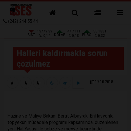
(242) 244 55 44
13779.39
47.7111
55.1881
BIST
DOLAR
EURO
% -0,14
% 0,18
% 0,32
Halleri kaldırmakla sorun
çözülmez
17.10.2018
A-
A
A+
Hazine ve Maliye Bakanı Berat Albayrak, Enflasyonla
topyekûn mücadele programı kapsamında, düzenlenen
yeni Hal Yasası ile sebze ve meyve ticaretinde