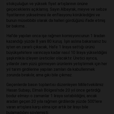
stokçuluğun ve yüksek fiyat artışlarının önüne
geçeceklerini açıklamış. Sayın Albayrak, meyve ve sebze
fiyatlarının yükselmesi ile enflasyonu körüklediğini ve
bunun müsebbibi olarak da halleri gördüğünü ifade etmiş
bir bakıma…
Hal’de yapılan onca işe rağmen komisyoncunun 1 liradan
kazandığı yüzde 8 yani 80 kuruş. İşin aslına bakarsanız bu
işten en zararlı çıkacak, Hal’e 1 liraya sattığı ürünü
büyükşehirlere varıncaya kadar nasıl 10 liraya yükseldiğini
şaşkınlıkla izleyen üreticiler olacaktır. Üretici ayrıca,
yıllardır zam yüzü görmeyen ürünlerini yetiştirmek için her
yıl tarım girdilerine yapılan zamları da kabullenmek
zorunda bırakılır, ama gıkı bile çıkmaz.
Geçenlerde basın toplantısı düzenleyen Milletvekilimiz
Hasan Subaşı, Elmalı Bölgesi’nde 20 yıl önce getirdiği
bodur elmayı o zamanlar 1 liraya satabildiğini, ancak
aradan geçen 20 yıla rağmen girdilerde yüzde 500’lere
varan artışlara karşı elma için artık bir lirayı bile
bulamadığını söylemişti.