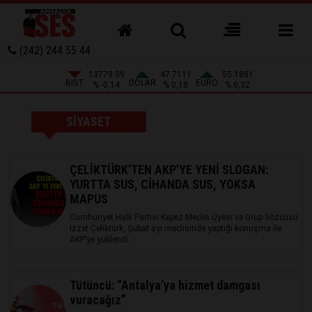
(242) 244 55 44
13779.39
47.7111
55.1881
BIST
DOLAR
EURO
% -0,14
% 0,18
% 0,32
SİYASET
ÇELİKTÜRK’TEN AKP’YE YENİ SLOGAN:
YURTTA SUS, CİHANDA SUS, YOKSA
MAPUS
Cumhuriyet Halk Partisi Kepez Meclis Üyesi ve Grup Sözcüsü
İzzet Çeliktürk, Şubat ayı meclisinde yaptığı konuşma ile
AKP’ye yüklendi.
Tütüncü: “Antalya’ya hizmet damgası
vuracağız”