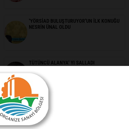
'YÖRSİAD BULUŞTURUYOR'UN İLK KONUĞU
NESRİN ÜNAL OLDU
TÜTÜNCÜ ALANYA' YI SALLADI
KOTAN PROJELERİNİ ANLATTI