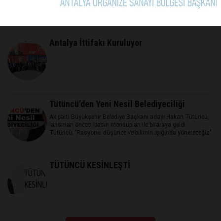
Siyaset Akademisi Kadın Eğitim Programı neticesinde
sertifikaları verildi.
Antalya İttifakı Kuruluyor
Tütüncü’den Yeni Nesil Belediyeciliği
Ak parti Büyükşehir Belediye Başkanı adayı Hakan Tütüncü,
lansman öncesi basın mensupları ile biraraya geldi.
Tütüncü; ‘’Rasyonel düşünce ve bilimin ışığında yöneteceğiz’’
TÜTÜNCÜ KESİNLEŞTİ