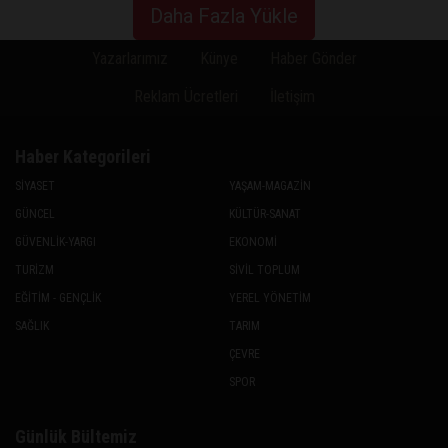
Daha Fazla Yükle
Yazarlarımız
Künye
Haber Gönder
Reklam Ücretleri
İletişim
Haber Kategorileri
SİYASET
YAŞAM-MAGAZİN
GÜNCEL
KÜLTÜR-SANAT
GÜVENLİK-YARGI
EKONOMİ
TURİZM
SİVİL TOPLUM
EĞİTİM - GENÇLİK
YEREL YÖNETİM
SAĞLIK
TARIM
ÇEVRE
SPOR
Günlük Bültemiz