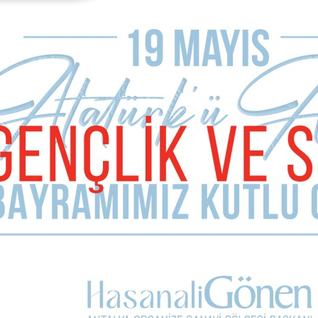
Mesut Kocagöz: Yokluğu yönetmeye değil,
yoksulluğu yok etmeye geliyoruz
ESEN: İNATÇI DEĞİLİM, GERÇEKÇİYİM!
Sizi Fena Yanıltmışlar!
Sertifikalar Dağıtıldı
AK Parti Antalya İl Kadın Kolları Başkanlığında 154 kişiye