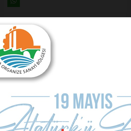
Önceki Makale
Halleri kaldırmakla sorun çözülmez
Sonraki Makale
CHP’de bir bilen!..
MAKALE YORUMLARI
Sizde Yorum Ekleyin
İsim Soyad
E-mail Adresiniz (zorunlu değil)