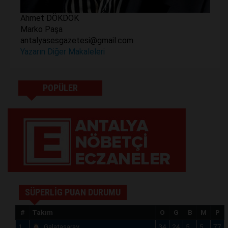
Ahmet DÖKDÖK
Marko Paşa
antalyasesgazetesi@gmail.com
Yazarın Diğer Makaleleri
POPÜLER
SÜPERLİG PUAN DURUMU
#
Takım
O
G
B
M
P
1
Galatasaray
34
24
5
5
77