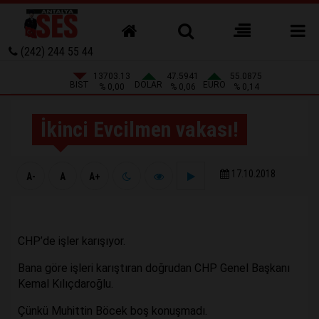
(242) 244 55 44
13703.13
47.5941
55.0875
BIST
DOLAR
EURO
% 0,00
% 0,06
% 0,14
İkinci Evcilmen vakası!
17.10.2018
A-
A
A+
CHP’de işler karışıyor.
Bana göre işleri karıştıran doğrudan CHP Genel Başkanı
Kemal Kılıçdaroğlu.
Çünkü Muhittin Böcek boş konuşmadı.