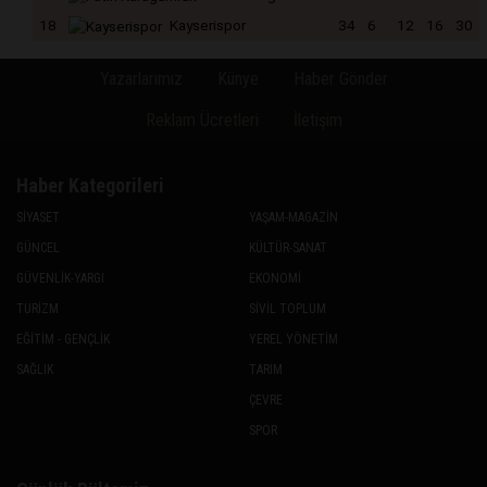
18
Kayserispor
34
6
12
16
30
Yazarlarımız
Künye
Haber Gönder
Reklam Ücretleri
İletişim
Haber Kategorileri
SİYASET
YAŞAM-MAGAZİN
GÜNCEL
KÜLTÜR-SANAT
GÜVENLİK-YARGI
EKONOMİ
TURİZM
SİVİL TOPLUM
EĞİTİM - GENÇLİK
YEREL YÖNETİM
SAĞLIK
TARIM
ÇEVRE
SPOR