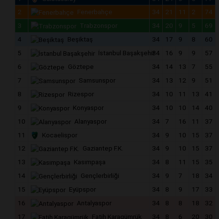
2
Fenerbahçe
34
21
11
2
74
3
Trabzonspor
34
20
9
5
69
4
Beşiktaş
34
17
9
8
60
5
İstanbul Başakşehir
34
16
9
9
57
6
Göztepe
34
14
13
7
55
7
Samsunspor
34
13
12
9
51
8
Rizespor
34
10
11
13
41
9
Konyaspor
34
10
10
14
40
10
Alanyaspor
34
7
16
11
37
11
Kocaelispor
34
9
10
15
37
12
Gaziantep F.K.
34
9
10
15
37
13
Kasımpaşa
34
8
11
15
35
14
Gençlerbirliği
34
9
7
18
34
15
Eyüpspor
34
8
9
17
33
16
Antalyaspor
34
8
8
18
32
17
Fatih Karagümrük
34
8
6
20
30