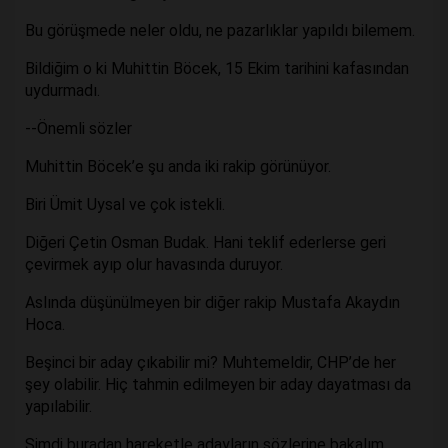
Bu görüşmede neler oldu, ne pazarlıklar yapıldı bilemem.
Bildiğim o ki Muhittin Böcek, 15 Ekim tarihini kafasından
uydurmadı.
--Önemli sözler
Muhittin Böcek’e şu anda iki rakip görünüyor.
Biri Ümit Uysal ve çok istekli.
Diğeri Çetin Osman Budak. Hani teklif ederlerse geri
çevirmek ayıp olur havasında duruyor.
Aslında düşünülmeyen bir diğer rakip Mustafa Akaydın
Hoca.
Beşinci bir aday çıkabilir mi? Muhtemeldir, CHP’de her
şey olabilir. Hiç tahmin edilmeyen bir aday dayatması da
yapılabilir.
Şimdi buradan hareketle adayların sözlerine bakalım.