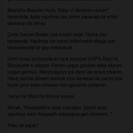
Mustafa Akaydın Hoca, “Aday ol derlerse olurum”
havasında. Aday yapılmaz ise zaten yapacağı bir etkili
davranışı da olmaz.
Çetin Osman Budak, çok istekli değil. Olursa olur
havasında. Yapılmaz ise zaten milletvekili olduğu için
kaybedeceği bir şey olmayacak.
Ümit Uysal, bu konuda en açık konuşan CHP’li. Diyor ki,
Büyükşehir’e adayım. Partim uygun görürse aday olurum.
Uygun görmez, Muratpaşa’ya çık denir ise oraya çıkarım.
Hayır, sen bu dönem yerinde otur derlerse de partim için
hiçbir yere aday olmadan tüm gücümle çalışırım…
Geriye bir Muhittin Böcek kalıyor.
Böcek, “Büyükşehir’e aday olacağım. Şayet aday
yapılmaz isem Konyaaltı adaylığına geri dönmem…”
Peki, ne yapar?