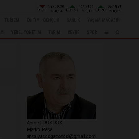
13779.39
47.7111
55.1881
BIST
DOLAR
EURO
% -0,14
% 0,18
% 0,32
TURİZM
EĞİTİM - GENÇLİK
SAĞLIK
YAŞAM-MAGAZİN
UM
YEREL YÖNETİM
TARIM
ÇEVRE
SPOR
Ahmet DÖKDÖK
Marko Paşa
antalyasesgazetesi@gmail.com