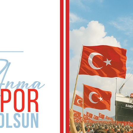
m.
r şey
ı.
im
r… Ya
rusu
n
ız