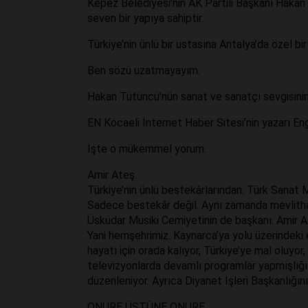
Kepez Belediyesi’nin AK Partili Başkanı Hakan Tü
seven bir yapıya sahiptir.
Türkiye’nin ünlü bir ustasına Antalya’da özel bir
Ben sözü uzatmayayım.
Hakan Tütüncü’nün sanat ve sanatçı sevgisinin
EN Kocaeli İnternet Haber Sitesi’nin yazarı E
İşte o mükemmel yorum:
Amir Ateş.
Türkiye’nin ünlü bestekârlarından. Türk Sanat 
Sadece bestekâr değil. Aynı zamanda mevlithan
Üsküdar Musiki Cemiyetinin de başkanı. Amir At
Yani hemşehrimiz. Kaynarca’ya yolu üzerindeki
hayatı için orada kalıyor, Türkiye’ye mal oluyor
televizyonlarda devamlı programlar yapmışlığı 
düzenleniyor. Ayrıca Diyanet İşleri Başkanlığının
ONURE ÜSTÜNE ONURE