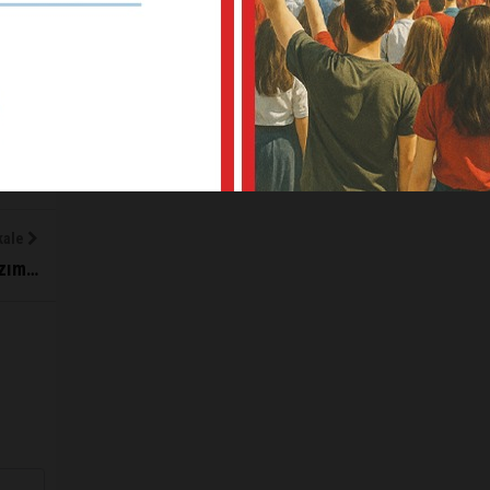
.
 Bu
de
kale
azım…