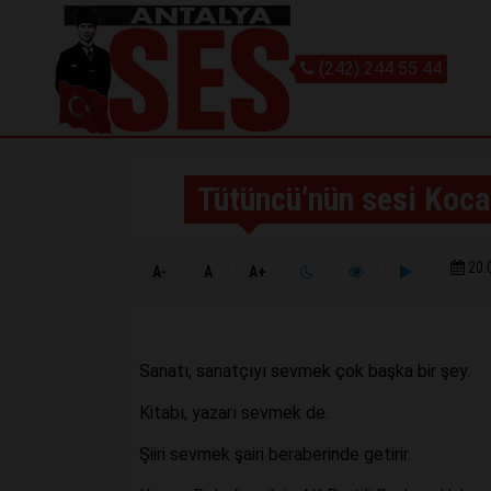
(242) 244 55 44
Tütüncü’nün sesi Koca
20.
A-
A
A+
Sanatı, sanatçıyı sevmek çok başka bir şey.
Kitabı, yazarı sevmek de.
Şiiri sevmek şairi beraberinde getirir.