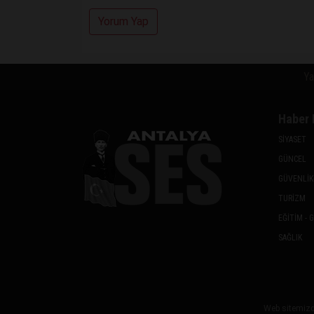
Yorum Yap
Ya
Haber 
SİYASET
GÜNCEL
GÜVENLİK
TURİZM
EĞİTİM - 
SAĞLIK
Web sitemizde