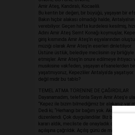
Amir Ateş, Kandıralı, Kocaelili.
Bu kentin bir değeri, bir büyüğü, yaşayan bir efs
Bakın hiçbir alakası olmadığı halde, Antalya’n
verebiliyor. Geçen hafta kurdelesi kesilmiş, hi
Adını Amir Ateş Semt Konağı koymuşlar, Kepez
giriş kısmında Amir Ateş’in eşyalarından oluşt
müziği olarak Amir Ateş’in eserleri dinletiliyor.
Üstüne üstlük, belediye meclisinin oy birliğiyle
etmişler. Amir Ateş’in onure edilmeye ihtiyac
musikisine vakfeden, yaşayan efsanelerden bir
yaşatmıyoruz, Kepezliler Antalya’da yaşatıyor.
değil midir bu tablo?
TEMEL ATMA TÖRENİNE DE ÇAĞIRDILAR
Dayanamadım, telefonla Sayın Amir Ateş’e ula
“Kepez ile bizim bilmediğimiz bir alakanız var 
Dedi ki; “Herhangi bir bağım yok. Akrabalarım 
düzenlendi. Çok duygulandılar. Biz bu güzel g
kararı aldık, mecliste de onayladık dediler. Ö
açılışına çağrıldık. Açılış günü de mini bir ko