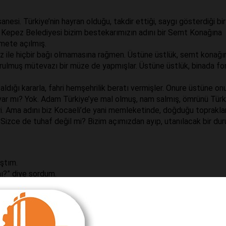
anesi. Türkiye’nin hayran olduğu, takdir ettiği, saygı gösterdiği bir
ın Kepez Belediyesi bizim bestekarımızın adını bir Semt Konağına
zmete açılmış.
 ile hiçbir bağı olmamasına rağmen. Üstüne üstlük, semt konağı
urulmuş mütevazı bir müze de yapmışlar. Üstüne üstlük, binada fo
 aldığı kararla, fahri hemşehrilik beratı vermişler. Onure üstüne on
ı var mı? Yok. Adam Türkiye’ye mal olmuş, nam salmış, ömrünü Türk
i. Ama adını biz Kocaeli’de yani memleketinde, doğduğu toprakla
 Sizce de tuhaf değil mi? Bizim açımızdan ayıp, utanılacak bir du
ştım.
mı?” diye sordum.
da yok. Yaklaşık iki sene kadar önce orada adıma bir sanat gecesi
eceyi hatırasız bırakamayız dediler. Bir Amir Ateş Semt Konağı y
nce temel atma törenine davet edildik. Ardından da geçen hafta
nser yaptık… Müze kısmındaki eserleri ben evimden getirdim. Resim