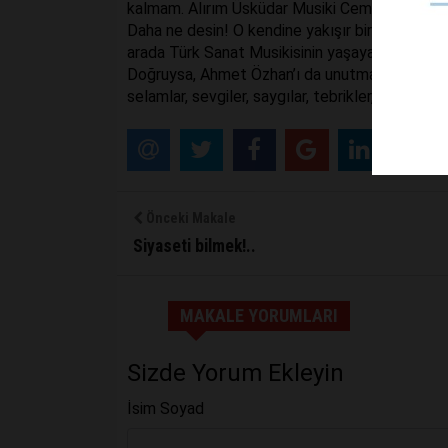
kalmam. Alırım Üsküdar Musiki Cemiyetimi, kons
Daha ne desin! O kendine yakışır bir şekilde 
arada Türk Sanat Musikisinin yaşayan yıldızlar
Doğruysa, Ahmet Özhan’ı da unutmamak lazım.
selamlar, sevgiler, saygılar, tebrikler, alkışlar…
Önceki Makale
Siyaseti bilmek!..
MAKALE YORUMLARI
Sizde Yorum Ekleyin
İsim Soyad