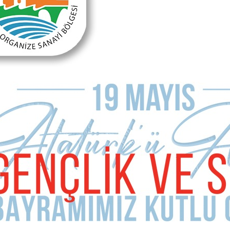
tta nargile bile var… Ben bu gibi şeylere hevesli ve meraklı değili
anesi olarak yapılıyor böyle şeyler. Allah razı olsun… Sanata,
esi olsa gerek…”
 yere ve nerelere vermişiz?
kanı olduğu dönemde, Otogar ile 262 Towers arasındaki Akarca
idir.)
duğunu hatırlatalım ama… Peki ya müze? Amir Ateş müzesi diye bi
am 2-3 Başkan Karaosmanoğlu’nun resmi sanat danışmanlığını yapt
Konservatuvarının Türk Sanat Müziği çalışmalarını yönetti.
insanlarının isimlerini bir şekilde yaşatma görevi öncelikle İbrah
ndıra’daki Yelkencioğlu Konağının bir köşesinde müzesi açılabili
ım atalım, Türkiye’nin önünde saygıyla eğildiği bir değerin daha doğ
 görmeyelim. Laf arasında bunu da sordum Amir Ateş’e. “Benim içi
tte mutlu olurum, memnun olurum, teşekkür ederim. Oraya da duyars