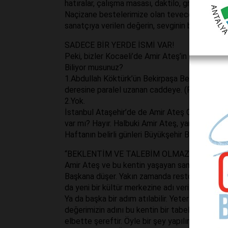
hatıralar, çalışma masası, daktilo, gramofon, ha
Naçizane bestelerimize olan teveccühün bir niş
sanatçıya verilen değerin, sevginin bir gösterg
SADECE BİR YERDE İSMİ VAR!
Peki, bizler Kocaeli’de Amir Ateş’in ismini kaç
Biliyor musunuz?
1.Abdullah Köktürk’ün Bekirpaşa Belediye Baş
deresine paralel uzanan caddeye. (Fotoğraf esk
2.Yok.
İstanbul Ataşehir’de de Amir Ateş Caddesi ol
var mı? Hayır. Halbuki Amir Ateş, yanılmıyors
Haftanın belirli günleri Büyükşehir Belediyesi 
“BEKLENTİM VE TALEBİM OLMAZ”
Amir Ateş ve bu kentin yaşayan sanat ve kültür 
Başkana düşer. Yakın zamanda restore edilen Ka
da yeni bir kültür merkezine adı verilebilir…
Ya da başka bir adım atılabilir. Yeter ki biz ad
değerimizin adını bu kentin bir tabelasına çok
elbette şereftir. Öyle bir şey yapılırsa elbe