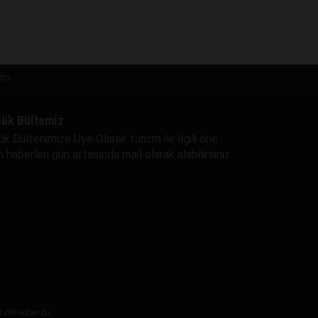
şim
lük Bültemiz
ük Bültenimize Uye Olarak turizm ile ilgili öne
 haberleri gün ortasında mail olarak alabilirsiniz.
ayı olmadan bu