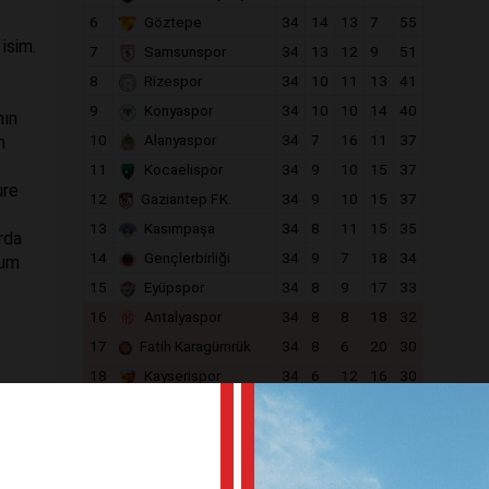
6
Göztepe
34
14
13
7
55
 isim.
7
Samsunspor
34
13
12
9
51
8
Rizespor
34
10
11
13
41
9
Konyaspor
34
10
10
14
40
nın
10
Alanyaspor
34
7
16
11
37
n
11
Kocaelispor
34
9
10
15
37
ure
12
Gaziantep F.K.
34
9
10
15
37
13
Kasımpaşa
34
8
11
15
35
rda
14
Gençlerbirliği
34
9
7
18
34
rum
15
Eyüpspor
34
8
9
17
33
16
Antalyaspor
34
8
8
18
32
17
Fatih Karagümrük
34
8
6
20
30
18
Kayserispor
34
6
12
16
30
apma
ler,