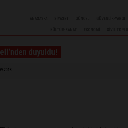
ANASAYFA
SİYASET
GÜNCEL
GÜVENLİK-YARGI
KÜLTÜR-SANAT
EKONOMİ
SİVİL TOPL
eli’nden duyuldu!
09.2018