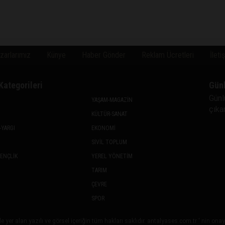
zarlarımız
Künye
Haber Gönder
Reklam Ücretleri
İleti
Kategorileri
Gün
Günl
YAŞAM-MAGAZİN
çıkan
KÜLTÜR-SANAT
-YARGI
EKONOMİ
SİVİL TOPLUM
GENÇLİK
YEREL YÖNETİM
TARIM
ÇEVRE
SPOR
 yer alan yazılı ve görsel içeriğin tüm hakları saklıdır. antalyases.com.tr ' nin on