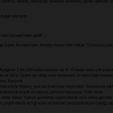
tüncü, sanata, sanatçıya, tasavvuf eserlerini, şiirleri, şarkıları ç
 değer vermiştir.
 sesi Kocaeli’nden geldi.
ngin Şahin, Kocaeli’nden Antalya Kepez’deki Hakan Tütüncü’yü yaz
Müziğinde 2 bin 500 kadar bestesi var. 8-10 kadar eseri çok popül
 ve hafız. Üçüne de sahip nadir isimlerden. İstanbul’daki meşhur
eş, Kandıralı.
 eski adıyla Yağdeş, yeni adı Esentepe Köyü’nden. Sonrasında eği
, eserleriyle büyük ün yapıyor, şöhrete kavuşuyor. Yıllar önce
vardır. Halen Türkiye genelinde çeşitli illerde onun adına geceler
 çeşitli illerde açtığı ezan ve benzeri yarışmalarda jüri üyeliği yap