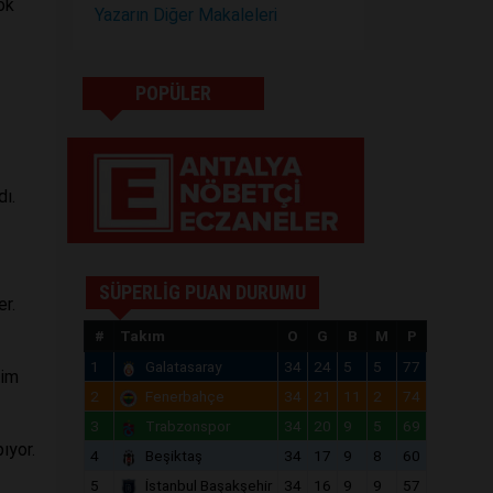
ok
Yazarın Diğer Makaleleri
POPÜLER
dı.
SÜPERLİG PUAN DURUMU
er.
#
Takım
O
G
B
M
P
1
Galatasaray
34
24
5
5
77
tim
2
Fenerbahçe
34
21
11
2
74
3
Trabzonspor
34
20
9
5
69
ıyor.
4
Beşiktaş
34
17
9
8
60
5
İstanbul Başakşehir
34
16
9
9
57