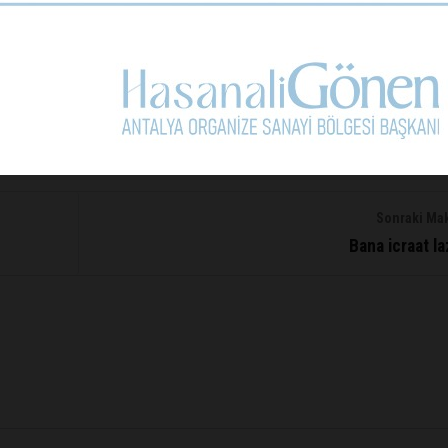
er veririz. Ama benim beklentim ve talebim olmaz” yanıtını verdi
konuşuyor… Bu kentin de kendisine yakışanı yapması gerekmez mi?
ından Ahmet Özhan’ın da aslen Karamürselli olduğunu biliyorum.
 Ve dahi diğerlerini… Kepez Belediye Başkanı Hakan Tütüncü’ye 
Sonraki Ma
Bana icraat l