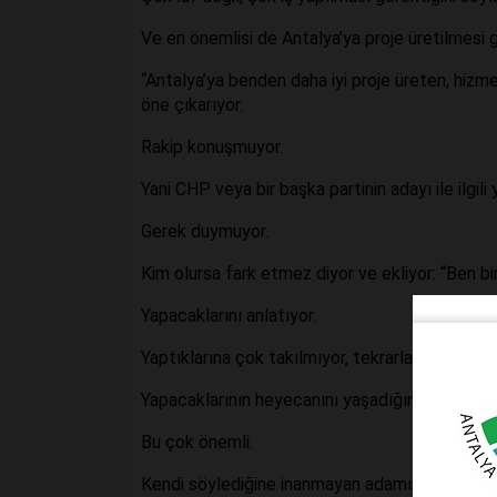
Ve en önemlisi de Antalya’ya proje üretilmesi g
“Antalya’ya benden daha iyi proje üreten, hiz
öne çıkarıyor.
Rakip konuşmuyor.
Yani CHP veya bir başka partinin adayı ile ilgil
Gerek duymuyor.
Kim olursa fark etmez diyor ve ekliyor: “Ben bi
Yapacaklarını anlatıyor.
Yaptıklarına çok takılmıyor, tekrarlamıyor, in
Yapacaklarının heyecanını yaşadığını size fark e
Bu çok önemli.
Kendi söylediğine inanmayan adamın vücut dili 