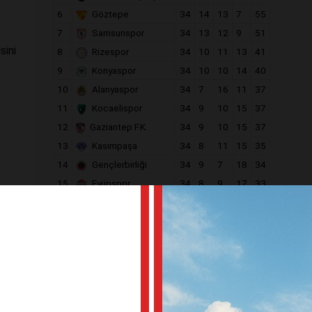
6
Göztepe
34
14
13
7
55
7
Samsunspor
34
13
12
9
51
sini
8
Rizespor
34
10
11
13
41
9
Konyaspor
34
10
10
14
40
10
Alanyaspor
34
7
16
11
37
11
Kocaelispor
34
9
10
15
37
12
Gaziantep F.K.
34
9
10
15
37
13
Kasımpaşa
34
8
11
15
35
14
Gençlerbirliği
34
9
7
18
34
15
Eyüpspor
34
8
9
17
33
16
Antalyaspor
34
8
8
18
32
17
Fatih Karagümrük
34
8
6
20
30
18
Kayserispor
34
6
12
16
30