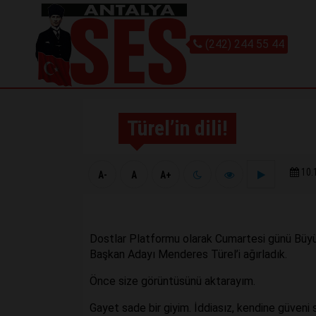
(242) 244 55 44
Türel’in dili!
10.
A-
A
A+
Dostlar Platformu olarak Cumartesi günü Büyü
Başkan Adayı Menderes Türel’i ağırladık.
Önce size görüntüsünü aktarayım.
Gayet sade bir giyim. İddiasız, kendine güveni