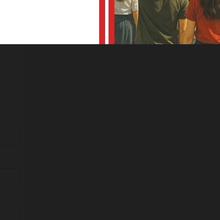
kale
geni…