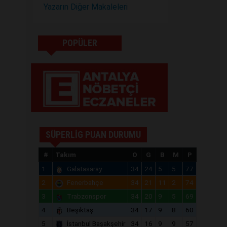
Yazarın Diğer Makaleleri
POPÜLER
SÜPERLİG PUAN DURUMU
#
Takım
O
G
B
M
P
1
Galatasaray
34
24
5
5
77
2
Fenerbahçe
34
21
11
2
74
3
Trabzonspor
34
20
9
5
69
4
Beşiktaş
34
17
9
8
60
5
İstanbul Başakşehir
34
16
9
9
57