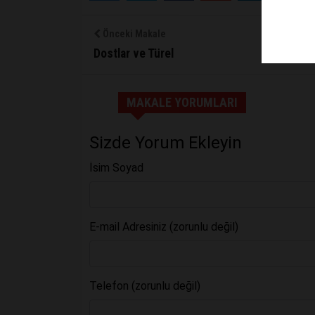
Önceki Makale
Dostlar ve Türel
MAKALE YORUMLARI
Sizde Yorum Ekleyin
İsim Soyad
E-mail Adresiniz (zorunlu değil)
Telefon (zorunlu değil)