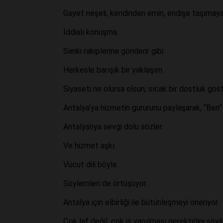
Gayet neşeli, kendinden emin, endişe taşımayan
İddialı konuşma.
Sanki rakiplerine gönderir gibi.
Herkesle barışık bir yaklaşım.
Siyaseti ne olursa olsun, sıcak bir dostluk gös
Antalya’ya hizmetin gururunu paylaşarak, “Ben” d
Antalyalıya sevgi dolu sözler.
Ve hizmet aşkı.
Vücut dili böyle.
Söylemleri de örtüşüyor.
Antalya için elbirliği ile bütünleşmeyi öneriyor.
Çok laf değil, çok iş yapılması gerektiğini söyl