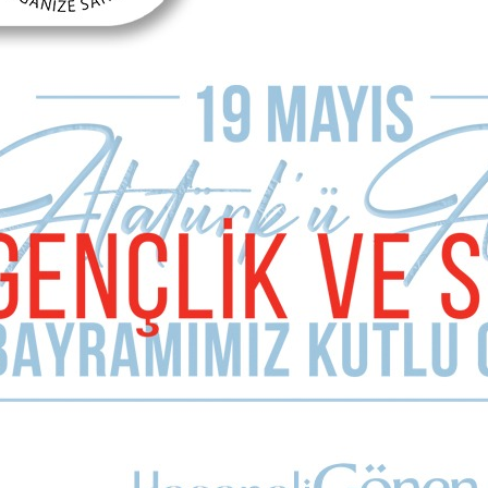
bunun heyecanını karşıya geçiriyor.
u heyecanı yitirenler görevlerinde başarılı olamazlar.
ylemleriyle Antalya’ya hizmet aşkını dinleyene aktarıyor ve herk
.
andırıcı bir dille aktarırsa hepimiz o siyasetçinin yanında olmalıyız.
e devam etmesi gereken bir cennettir.
lıdır.
in birinci şartıdır.
nsıtılabilir ise seçimin kaderi de buna göre şekillenecektir. Kim k
eçimin galibi olacaktır…