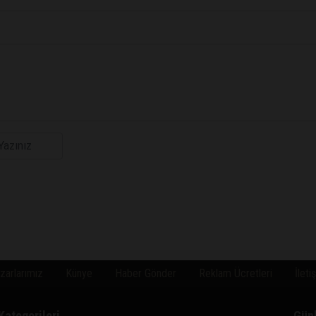
zarlarımız
Künye
Haber Gönder
Reklam Ücretleri
İleti
Kategorileri
Gün