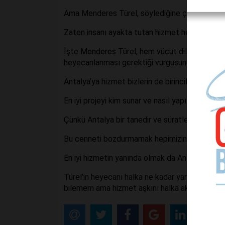
Ama Menderes Türel, söylediğine çok inanıyor, 
Zaten insanı ayakta tutan hizmet heyecanıdır. B
İşte Menderes Türel, hem vücut diliyle hem sö
heyecanlanması gerektiği vurgusunu yapıyor.
Antalya’ya hizmet bizlerin de birincil önceliğidir
En iyi projeyi kim sunar ve nasıl yapılacağını in
Çünkü Antalya bir tanedir ve süratle gelişmey
Bu cenneti bozdurmamak hepimizin görevi olma
En iyi hizmetin yanında olmak da Antalya sevgisin
Türel’in heyecanı halka ne kadar yansır veya ya
bilemem ama hizmet aşkını halka aktarabilen s