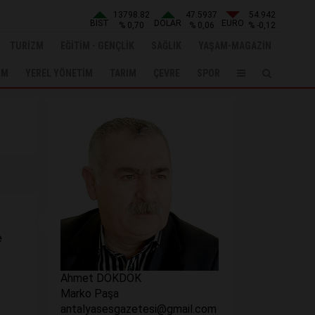
13798.82
47.5937
54.942
BIST
DOLAR
EURO
% 0,70
% 0,06
% -0,12
TURİZM
EĞİTİM - GENÇLİK
SAĞLIK
YAŞAM-MAGAZİN
UM
YEREL YÖNETİM
TARIM
ÇEVRE
SPOR
e
Ahmet DÖKDÖK
Marko Paşa
antalyasesgazetesi@gmail.com