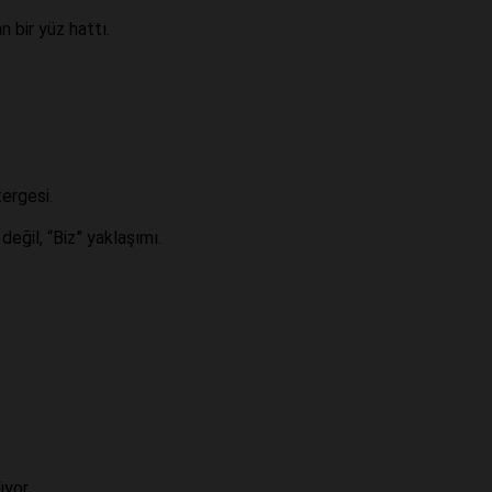
 bir yüz hattı.
tergesi.
eğil, “Biz” yaklaşımı.
üyor.