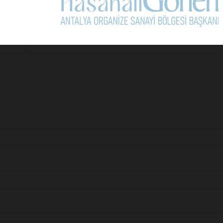
Sonraki Ma
Turizmin şeytan üç