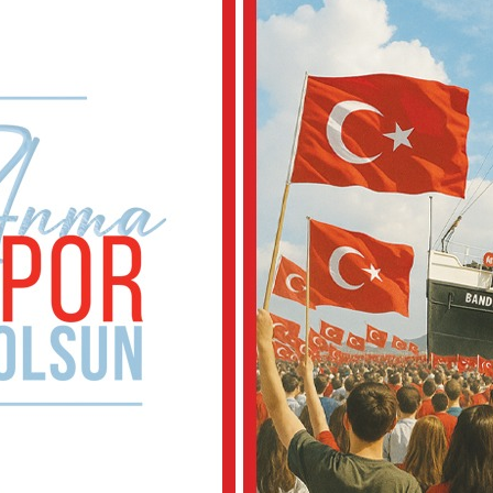
esin
azanır