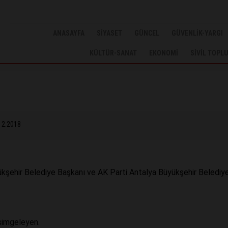
ANASAYFA
SİYASET
GÜNCEL
GÜVENLİK-YARGI
KÜLTÜR-SANAT
EKONOMİ
SİVİL TOPL
12.2018
kşehir Belediye Başkanı ve AK Parti Antalya Büyükşehir Belediy
 simgeleyen.