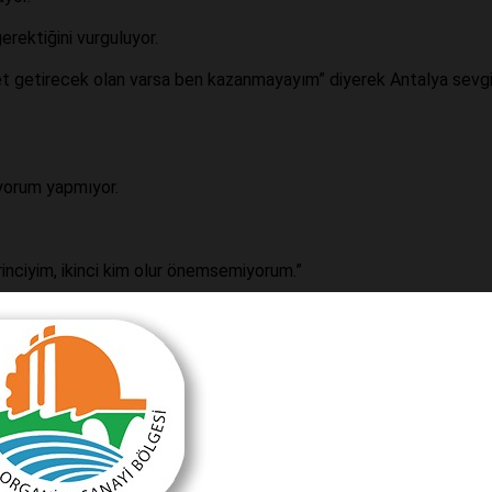
erektiğini vurguluyor.
met getirecek olan varsa ben kazanmayayım” diyerek Antalya sevgi
i yorum yapmıyor.
rinciyim, ikinci kim olur önemsemiyorum.”
sanların gözüne sokarcasına konuşmuyor.
ttiriyor.
bunu karşıya yansıtır.