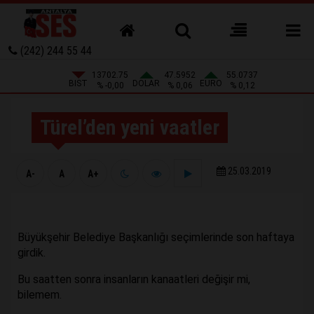
(242) 244 55 44
13702.75
47.5952
55.0737
BIST
DOLAR
EURO
% -0,00
% 0,06
% 0,12
Türel’den yeni vaatler
25.03.2019
A-
A
A+
Büyükşehir Belediye Başkanlığı seçimlerinde son haftaya
girdik.
Bu saatten sonra insanların kanaatleri değişir mi,
bilemem.