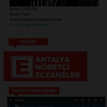
Ahmet DÖKDÖK
Marko Paşa
antalyasesgazetesi@gmail.com
Yazarın Diğer Makaleleri
POPÜLER
SÜPERLİG PUAN DURUMU
#
Takım
O
G
B
M
P
1
Galatasaray
34
24
5
5
77