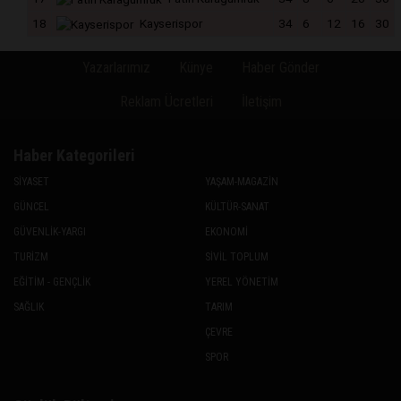
18
Kayserispor
34
6
12
16
30
Yazarlarımız
Künye
Haber Gönder
Reklam Ücretleri
İletişim
Haber Kategorileri
SİYASET
YAŞAM-MAGAZİN
GÜNCEL
KÜLTÜR-SANAT
GÜVENLİK-YARGI
EKONOMİ
TURİZM
SİVİL TOPLUM
EĞİTİM - GENÇLİK
YEREL YÖNETİM
SAĞLIK
TARIM
ÇEVRE
SPOR