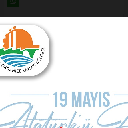
Önceki Makale
Nasıl bir belediye başkanı istersiniz?
Sonraki Makale
Turizmde eksiklerimiz…
MAKALE YORUMLARI
Sizde Yorum Ekleyin
İsim Soyad
E-mail Adresiniz (zorunlu değil)