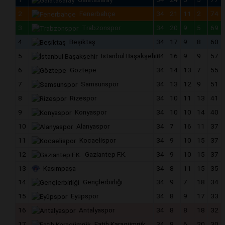
2
Fenerbahçe
34
21
11
2
74
3
Trabzonspor
34
20
9
5
69
4
Beşiktaş
34
17
9
8
60
5
İstanbul Başakşehir
34
16
9
9
57
6
Göztepe
34
14
13
7
55
7
Samsunspor
34
13
12
9
51
8
Rizespor
34
10
11
13
41
9
Konyaspor
34
10
10
14
40
10
Alanyaspor
34
7
16
11
37
11
Kocaelispor
34
9
10
15
37
12
Gaziantep F.K.
34
9
10
15
37
13
Kasımpaşa
34
8
11
15
35
14
Gençlerbirliği
34
9
7
18
34
15
Eyüpspor
34
8
9
17
33
16
Antalyaspor
34
8
8
18
32
17
Fatih Karagümrük
34
8
6
20
30