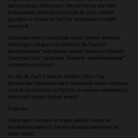
durumu görüp, Süleymancı Cemaati’nin şu anki lideri
konumundaki Alihan Kuriş’in böyle bir yazılı talimat
geçtiğini ve oyların İyi Parti’ye verilmesini istediğini
yazmıştık.
Süleymancıların İstanbul’daki kanat liderinin Mehmet
Denizolgun olduğunu ve Cemaate “Ak Parti’nin
desteklenmesi” noktasında cemaat kurucusu rahmetli
Süleyman Hilmi Tunahan’ın “İktidarlar desteklenmelidir”
sözlerini hatırlatmıştı.
Ve dün Ak Parti İl Başkanı İbrahim Ethem Taş,
Antalya’daki Süleymancıların seçimlerde etken olduğunu
söyledi ve cemaatin İyi Parti’ye oy vermesi nedeniyle bir
milletvekili kaybettiklerini anlattı.
Doğrudur.
Süleymancı Cemaati en yoğun şekilde Alanya ve
Antalya’da bulunuyor. Sayıları da küçümsenmeyecek
kadar büyük.