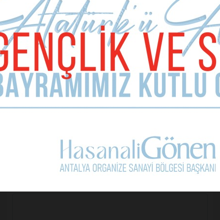
MAKALE YORUMLARI
Sizde Yorum Ekleyin
İsim Soyad
E-mail Adresiniz (zorunlu değil)
Telefon (zorunlu değil)
Yorumunuz