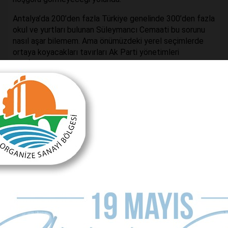
Antalya’da 200’den fazla Türkiye genelinde 300’den fazla
okul ve yurtları bulunan Süleymancı Cemaati bu sorunu
nasıl aşar bilemem. Ama önümüzdeki yerel seçimlerde
ortaya koyacakları tavırları Ak Parti yönetimleri
tarafından dikkatlice incelenecektir.
Önceki Makale
Ak Parti’de yerel seçim startı
Sonraki Makale
AKP’den bir vekil istifa ederse!..