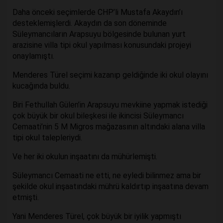
Daha önceki seçimlerde CHP’li Mustafa Akaydın’ı
desteklemişlerdi. Akaydın da son döneminde
Süleymancıların Arapsuyu bölgesinde bulunan yurt
arazisine villa tipi okul yapılması konusundaki projeyi
onaylamıştı.
Menderes Türel seçimi kazanıp geldiğinde iki okul olayını
kucağında buldu.
Biri Fethullah Gülen’in Arapsuyu mevkiine yapmak istediği
çok büyük bir okul bileşkesi ile ikincisi Süleymancı
Cemaati’nin 5 M Migros mağazasının altındaki alana villa
tipi okul talepleriydi.
Ve her iki okulun inşaatını da mühürlemişti.
Süleymancı Cemaati ne etti, ne eyledi bilinmez ama bir
şekilde okul inşaatındaki mührü kaldırtıp inşaatına devam
etmişti.
Yani Menderes Türel, çok büyük bir iyilik yapmıştı