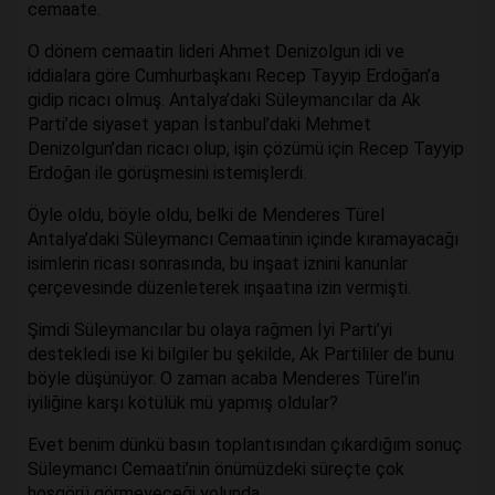
cemaate.
O dönem cemaatin lideri Ahmet Denizolgun idi ve
iddialara göre Cumhurbaşkanı Recep Tayyip Erdoğan’a
gidip ricacı olmuş. Antalya’daki Süleymancılar da Ak
Parti’de siyaset yapan İstanbul’daki Mehmet
Denizolgun’dan ricacı olup, işin çözümü için Recep Tayyip
Erdoğan ile görüşmesini istemişlerdi.
Öyle oldu, böyle oldu, belki de Menderes Türel
Antalya’daki Süleymancı Cemaatinin içinde kıramayacağı
isimlerin ricası sonrasında, bu inşaat iznini kanunlar
çerçevesinde düzenleterek inşaatına izin vermişti.
Şimdi Süleymancılar bu olaya rağmen İyi Parti’yi
destekledi ise ki bilgiler bu şekilde, Ak Partililer de bunu
böyle düşünüyor. O zaman acaba Menderes Türel’in
iyiliğine karşı kötülük mü yapmış oldular?
Evet benim dünkü basın toplantısından çıkardığım sonuç
Süleymancı Cemaati’nin önümüzdeki süreçte çok
hoşgörü görmeyeceği yolunda.