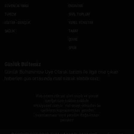
GÜVENLİK-YARGI
EKONOMİ
TURİZM
SİVİL TOPLUM
EĞİTİM - GENÇLİK
YEREL YÖNETİM
SAĞLIK
TARIM
ÇEVRE
SPOR
Günlük Bültemiz
Günlük Bültenimize Uye Olarak turizm ile ilgili öne çıkan
haberleri gün ortasında mail olarak alabilirsiniz.
Web sitemizde yer alan yazılı ve görsel
içeriğin tüm hakları saklıdır.
antalyases.com.tr ' nin onayı olmadan bu
içeriklerin kopyalanması, yeniden
yayınlanması veya yeniden dağıtılması
yasaktır.