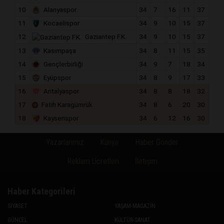
10
Alanyaspor
34
7
16
11
37
11
Kocaelispor
34
9
10
15
37
12
Gaziantep F.K.
34
9
10
15
37
13
Kasımpaşa
34
8
11
15
35
14
Gençlerbirliği
34
9
7
18
34
15
Eyüpspor
34
8
9
17
33
16
Antalyaspor
34
8
8
18
32
17
Fatih Karagümrük
34
8
6
20
30
18
Kayserispor
34
6
12
16
30
Yazarlarımız
Künye
Haber Gönder
Reklam Ücretleri
İletişim
Haber Kategorileri
SİYASET
YAŞAM-MAGAZİN
GÜNCEL
KÜLTÜR-SANAT