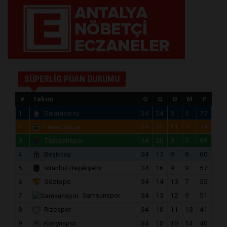
SÜPERLİG PUAN DURUMU
#
Takım
O
G
B
M
P
1
Galatasaray
34
24
5
5
77
2
Fenerbahçe
34
21
11
2
74
3
Trabzonspor
34
20
9
5
69
4
Beşiktaş
34
17
9
8
60
5
İstanbul Başakşehir
34
16
9
9
57
6
Göztepe
34
14
13
7
55
7
Samsunspor
34
13
12
9
51
8
Rizespor
34
10
11
13
41
9
Konyaspor
34
10
10
14
40