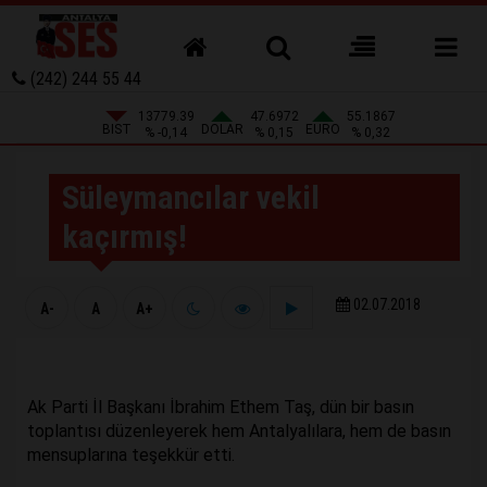
(242) 244 55 44
13779.39
47.6972
55.1867
BIST
DOLAR
EURO
% -0,14
% 0,15
% 0,32
Süleymancılar vekil
kaçırmış!
02.07.2018
A-
A
A+
Ak Parti İl Başkanı İbrahim Ethem Taş, dün bir basın
toplantısı düzenleyerek hem Antalyalılara, hem de basın
mensuplarına teşekkür etti.