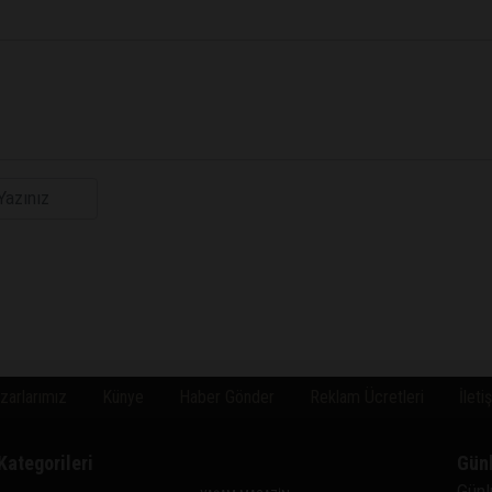
zarlarımız
Künye
Haber Gönder
Reklam Ücretleri
İleti
Kategorileri
Gün
Günl