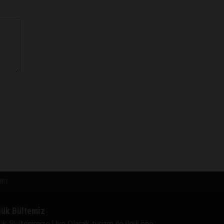
şim
lük Bültemiz
ük Bültenimize Uye Olarak turizm ile ilgili öne