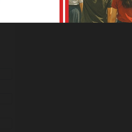
kale
aptı .