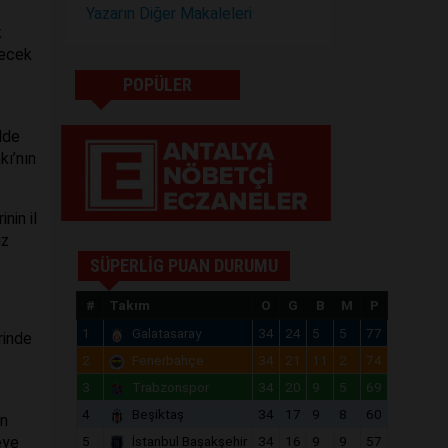
Yazarın Diğer Makaleleri
k
recek
POPÜLER
lde
kı’nın
nin il
iz
SÜPERLİG PUAN DURUMU
#
Takım
O
G
B
M
P
1
Galatasaray
34
24
5
5
77
rinde
2
Fenerbahçe
34
21
11
2
74
3
Trabzonspor
34
20
9
5
69
4
Beşiktaş
34
17
9
8
60
in
eye
5
İstanbul Başakşehir
34
16
9
9
57