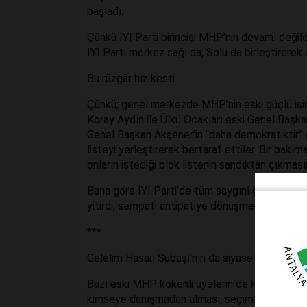
başladı.
Çünkü İYİ Parti birincisi MHP’nin devamı değil
İYİ Parti merkez sağı da, Solu da birleştirerek i
Bu rüzgâr hız kesti.
Çünkü; genel merkezde MHP’nin eski güçlü isim
Koray Aydın ile Ülkü Ocakları eski Genel Başka
Genel Başkan Akşener’in “daha demokratiktir” di
listeyi yerleştirerek bertaraf ettiler. Bir bak
onların istediği blok listenin sandıktan çıkmas
Bana göre İYİ Parti’de tüm saygınlığına ve sev
yitirdi, sempati antipatiye dönüşmeye başladı
***
Gelelim Hasan Subaşı’nın da siyaset sınırları iç
Bazı eski MHP kökenli üyelerin de karşı çıktığı
kimseye danışmadan alması, seçimle işbaşına 