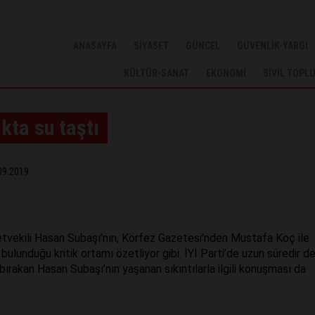
ANASAYFA
SİYASET
GÜNCEL
GÜVENLİK-YARGI
KÜLTÜR-SANAT
EKONOMİ
SİVİL TOPL
kta su taştı
09.2019
letvekili Hasan Subaşı’nın, Körfez Gazetesi’nden Mustafa Koç ile
 bulunduğu kritik ortamı özetliyor gibi. İYİ Parti’de uzun süredir 
ırakan Hasan Subaşı’nın yaşanan sıkıntılarla ilgili konuşması da