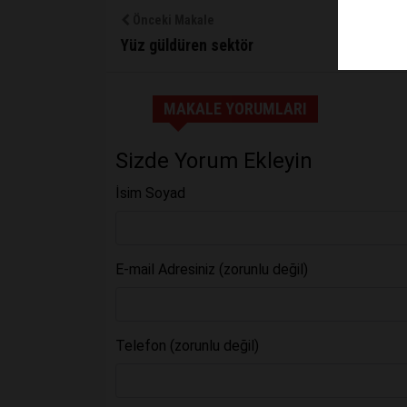
Önceki Makale
Yüz güldüren sektör
MAKALE YORUMLARI
Sizde Yorum Ekleyin
İsim Soyad
E-mail Adresiniz (zorunlu değil)
Telefon (zorunlu değil)