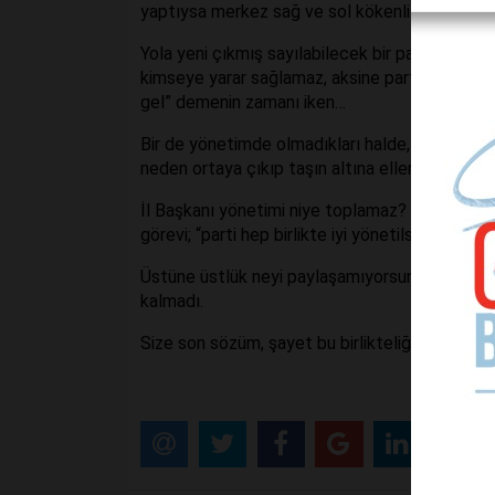
yaptıysa merkez sağ ve sol kökenli kurul üyele
Yola yeni çıkmış sayılabilecek bir partide, yol
kimseye yarar sağlamaz, aksine partiye büyük z
gel” demenin zamanı iken…
Bir de yönetimde olmadıkları halde, başkan ve 
neden ortaya çıkıp taşın altına ellerini koymaz
İl Başkanı yönetimi niye toplamaz? Varsa kavg
görevi; “parti hep birlikte iyi yönetilsin” diye ver
Üstüne üstlük neyi paylaşamıyorsunuz? Belediye
kalmadı.
Size son sözüm, şayet bu birlikteliği sağlayama