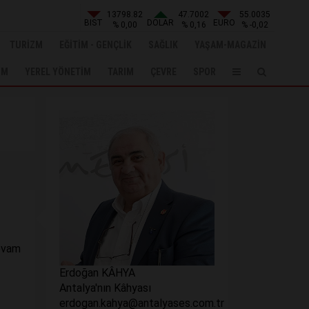
13798.82
47.7002
55.0035
BIST
DOLAR
EURO
% 0,00
% 0,16
% -0,02
TURİZM
EĞİTİM - GENÇLİK
SAĞLIK
YAŞAM-MAGAZİN
UM
YEREL YÖNETİM
TARIM
ÇEVRE
SPOR
devam
Erdoğan KÂHYA
Antalya'nın Kâhyası
erdogan.kahya@antalyases.com.tr