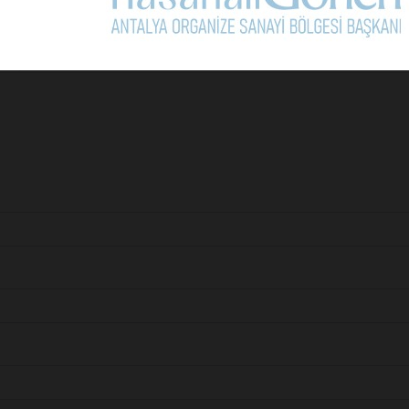
Sonraki Ma
Türkiye’ye genç turist akışı dip y