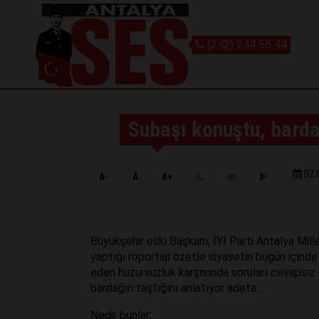
(242) 244 55 44
Subaşı konuştu, barda
02.
A-
A
A+
Büyükşehir eski Başkanı, İYİ Parti Antalya Mil
yaptığı röportajı özetle siyasetin bugün içinde
eden huzursuzluk karşısında soruları cevapsız b
bardağın taştığını anlatıyor adeta…
Nedir bunlar;