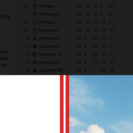
6
Göztepe
34
14
13
7
55
7
Samsunspor
34
13
12
9
51
ndığı
8
Rizespor
34
10
11
13
41
9
Konyaspor
34
10
10
14
40
10
Alanyaspor
34
7
16
11
37
;
11
Kocaelispor
34
9
10
15
37
ayda
12
Gaziantep F.K.
34
9
10
15
37
 blok
13
Kasımpaşa
34
8
11
15
35
a ve
14
Gençlerbirliği
34
9
7
18
34
15
Eyüpspor
34
8
9
17
33
16
Antalyaspor
34
8
8
18
32
17
Fatih Karagümrük
34
8
6
20
30
18
Kayserispor
34
6
12
16
30
,