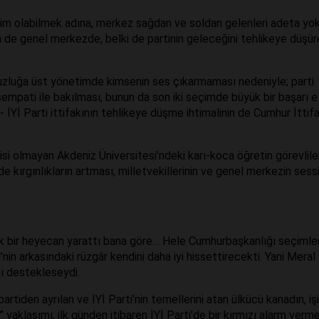
hâkim olabilmek adına, merkez sağdan ve soldan gelenleri adeta yo
m de genel merkezde, belki de partinin geleceğini tehlikeye düşü
rsuzluğa üst yönetimde kimsenin ses çıkarmaması nedeniyle; parti
empati ile bakılması, bunun da son iki seçimde büyük bir başarı e
- İYİ Parti ittifakının tehlikeye düşme ihtimalinin de Cumhur İttifa
gisi olmayan Akdeniz Üniversitesi’ndeki karı-koca öğretin görevlileri
nde kırgınlıkların artması, milletvekillerinin ve genel merkezin sess
yük bir heyecan yarattı bana göre… Hele Cumhurbaşkanlığı seçimle
i’nin arkasındaki rüzgâr kendini daha iyi hissettirecekti. Yani Meral
nı destekleseydi.
 partiden ayrılan ve İYİ Parti’nin temellerini atan ülkücü kanadın, iş
” yaklaşımı, ilk günden itibaren İYİ Parti’de bir kırmızı alarm verm