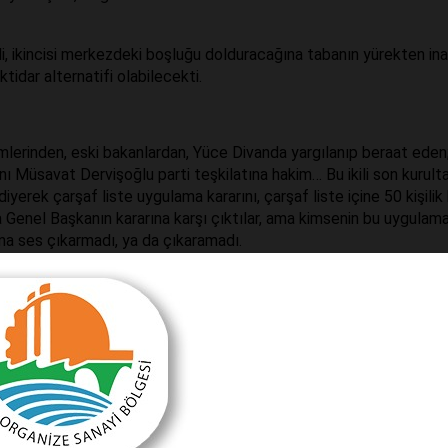
di, ikincisi merkezdeki boşluğu dolduracağına tabanın yürekten ina
ktidar alternatifi olabilecekti.
lerinden, eski bakanlardan, Yüce Divanda yargılanıp beraat eden
nı Müsavat Dervişoğlu parti teşkilatına hakim… Bu ikili son kurult
yerek çarşaf liste uygulama kararını, çarşaf liste içine 50 kişilik
ıma Genel Başkanın kararına karşı çıktılar, ama kimsenin bu uygulam
ına ses çıkarmadı, ya da çıkaramadı.
gisine rağmen Genel Başkan Meral Akşener bu kurultayla itibarını
.
inde eleştirdiği Antalya il yönetiminde neler oluyor?
 hususların başında İl Başkanı Ahmet Aydın’ın kararları tek başına
gelen yönetim kurulunu hiç toplamaması, en önemlisi de toplantı