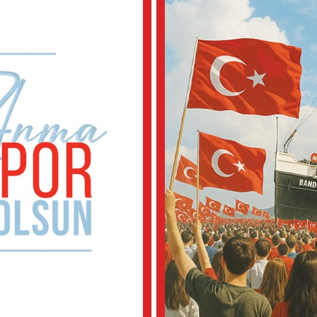
 hiç
ne
ar
y de