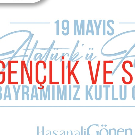
rini toplantıya çağırmaması geliyor.
un başında böylesi ayırımcılık ve değersizleştirme, dışlama çabası
arar verir. Oysa dışlamak yerine Mevlana misali; “Ne olursan ol yi
yönetime akıl vermeyi kendilerine görev edinmiş kişiler varsa onl
lar?
anız yönetimde tartışıp çözün, önünüze, geleceğe bakın. Size bu
diler.
 şirketlerindeki üyelikler de dağıldı. Ortaya paylaşılacak bir şe
zsanız, hayallerinizi de unutun…