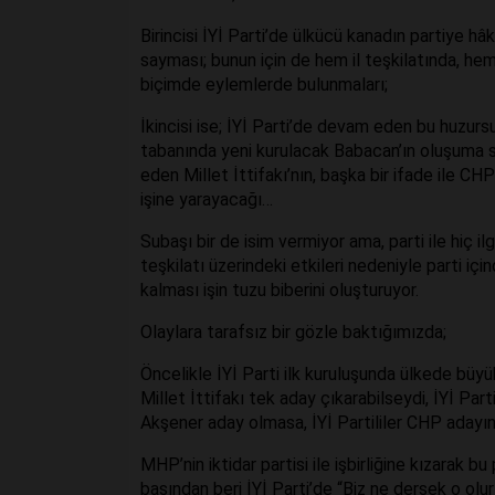
Birincisi İYİ Parti’de ülkücü kanadın partiye 
sayması; bunun için de hem il teşkilatında, he
biçimde eylemlerde bulunmaları;
İkincisi ise; İYİ Parti’de devam eden bu huzu
tabanında yeni kurulacak Babacan’ın oluşuma s
eden Millet İttifakı’nın, başka bir ifade ile CHP
işine yarayacağı…
Subaşı bir de isim vermiyor ama, parti ile hiç il
teşkilatı üzerindeki etkileri nedeniyle parti içi
kalması işin tuzu biberini oluşturuyor.
Olaylara tarafsız bir gözle baktığımızda;
Öncelikle İYİ Parti ilk kuruluşunda ülkede bü
Millet İttifakı tek aday çıkarabilseydi, İYİ Part
Akşener aday olmasa, İYİ Partililer CHP adayı
MHP’nin iktidar partisi ile işbirliğine kızarak bu
başından beri İYİ Parti’de “Biz ne dersek o olur