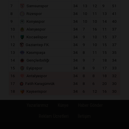
7
Samsunspor
34
13
12
9
51
8
Rizespor
34
10
11
13
41
9
Konyaspor
34
10
10
14
40
10
Alanyaspor
34
7
16
11
37
11
Kocaelispor
34
9
10
15
37
12
Gaziantep F.K.
34
9
10
15
37
13
Kasımpaşa
34
8
11
15
35
14
Gençlerbirliği
34
9
7
18
34
15
Eyüpspor
34
8
9
17
33
16
Antalyaspor
34
8
8
18
32
17
Fatih Karagümrük
34
8
6
20
30
18
Kayserispor
34
6
12
16
30
Yazarlarımız
Künye
Haber Gönder
Reklam Ücretleri
İletişim