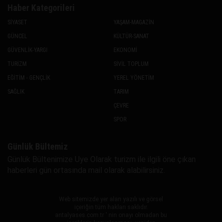
Haber Kategorileri
SİYASET
YAŞAM-MAGAZİN
GÜNCEL
KÜLTÜR-SANAT
GÜVENLİK-YARGI
EKONOMİ
TURİZM
SİVİL TOPLUM
EĞİTİM - GENÇLİK
YEREL YÖNETİM
SAĞLIK
TARIM
ÇEVRE
SPOR
Günlük Bültemiz
Günlük Bültenimize Uye Olarak turizm ile ilgili öne çıkan
haberleri gün ortasında mail olarak alabilirsiniz.
Web sitemizde yer alan yazılı ve görsel
içeriğin tüm hakları saklıdır.
antalyases.com.tr ' nin onayı olmadan bu