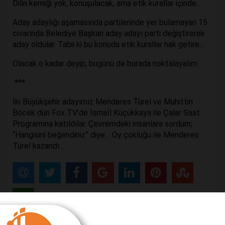
Dilin kemiği yok, konuşulacak, ama etik kurallar içinde…
Aday adaylığı aşamasında partilerinde yer bulamayan 15
civarında Belediye Başkan aday adayı parti değiştirerek
aday oldular. Tabii ki bu konuda etik kurallar hak getire…
Olacak o kadar deyip, bugünü de burada noktalayalım…
***
İki Büyükşehir adayımız Menderes Türel ve Muhittin
Böcek dün Fox TV’de İsmaİl Küçükkaya ile Çalar Saat
Programına katıldılar. Çevremdeki insanlara sordum;
“Hangisini beğendiniz” diye… Oy çokluğu ile Menderes
Türel kazandı…