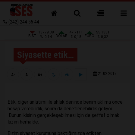
(242) 244 55 44
13779.39
47.7111
55.1881
BIST
DOLAR
EURO
% -0,14
% 0,18
% 0,32
Siyasette etik…
21.02.2019
A-
A
A+
Etik, diğer anlatımı ile ahlak denince benim aklıma önce
hesap verebilirlik, sonra da denetlenebilirlik geliyor.
Bunun ikisinin gerçekleşebilmesi için de şeffaf olmak
lazım herhalde.
Bizim siyaset kurumuna baktığımızda etikten