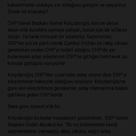
bahsetmenin oldukça zor olduğunu görüyor ve yaşıyoruz.
Örnek mi istersiniz?
CHP Genel Başkanı Kemal Kılıçdaroğlu, kim ne derse
desin etik kurallara uymaya çalışan, bunun için de laflarını
ölçüp- tartarak konuşan bir siyasetçi. Gazeteciler;
DSP’nin sol bir parti olarak Cumhur İttifakı ile rakip olması
gerekirken neden CHP’yi hedef aldığını, CHP’de yer
bulamayan aday adaylarının DSP’ne gittiğini belirterek bu
konuda görüşünü soruyorlar.
Kılıçdaroğlu; CHP’liler o partiden aday oluyor diye DSP’yi
eleştirmenin haksızlık olduğunu söylüyor. Kılıçdaroğlu’na
göre asıl eleştirilmesi gerekenler, aday olamayınca başka
partilere giden CHP’lilerdir.
Bana göre siyasal etik bu…
Kılıçdaroğlu bu kadar hassasiyet gösterirken, DSP Genel
Başkanı Önder Aksakal ise “Bu oy bölünmesini kendi
seçmenlerine; cemaatçi, dinci, ülkücü, sağcı aday