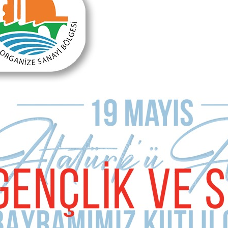
Önceki Makale
Sonraki Makale
Biri onu durdursun!
Kim bu faşistler?
MAKALE YORUMLARI
Sizde Yorum Ekleyin
İsim Soyad
E-mail Adresiniz (zorunlu değil)
Telefon (zorunlu değil)