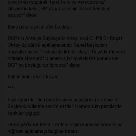
dayatması yaparak ‘tıpış tıpış oy vereceksiniz’
zihniyetindeki CHP yöneticilerinin bizzat kendileri
yapıyor” diyor.
Bana göre siyasal etik bu değil…
DSP’nin Antalya Büyükşehir Adayı eski CHP’li Dr. Reşat
Oktay da dünkü açıklamasında, Genel başkanını
doğrularcasına “Türkiye’de iktidar değil, 16 yıldır mevcut
iktidara alternatif olamamış bir muhalefet sorunu var.
DSP bu boşluğu dolduracak” diyor.
Bunun adını da siz koyun…
***
Siyasi partiler dün meclis üyesi adaylarının listesini İl
Seçim Kurullarına teslim ettiler. Hemen tüm partilerde
tepkiler çığ gibi…
-Antalya’da AK Parti listeleri seçim kuruluna vermesine
rağmen açıklamayı bugüne bıraktı.