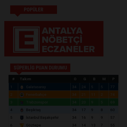
POPÜLER
SÜPERLİG PUAN DURUMU
#
Takım
O
G
B
M
P
1
Galatasaray
34
24
5
5
77
2
Fenerbahçe
34
21
11
2
74
3
Trabzonspor
34
20
9
5
69
4
Beşiktaş
34
17
9
8
60
5
İstanbul Başakşehir
34
16
9
9
57
6
Göztepe
34
14
13
7
55