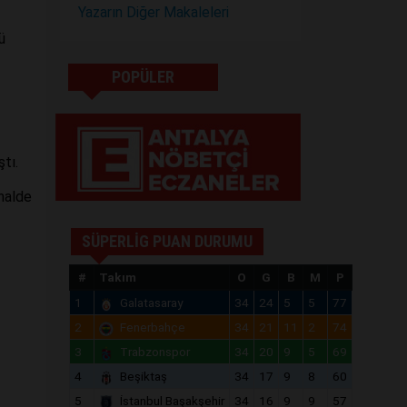
Yazarın Diğer Makaleleri
ü
POPÜLER
tı.
halde
SÜPERLİG PUAN DURUMU
#
Takım
O
G
B
M
P
1
Galatasaray
34
24
5
5
77
2
Fenerbahçe
34
21
11
2
74
3
Trabzonspor
34
20
9
5
69
4
Beşiktaş
34
17
9
8
60
5
İstanbul Başakşehir
34
16
9
9
57