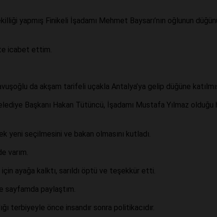
vekilliği yapmış Finikeli İşadamı Mehmet Baysarı’nın oğlunun düğün
te icabet ettim.
vuşoğlu da akşam tarifeli uçakla Antalya’ya gelip düğüne katılmış
Belediye Başkanı Hakan Tütüncü, İşadamı Mustafa Yılmaz olduğu 
ek yeni seçilmesini ve bakan olmasını kutladı.
de varım.
in ayağa kalktı, sarıldı öptü ve teşekkür etti.
de sayfamda paylaştım.
ı terbiyeyle önce insandır sonra politikacıdır.