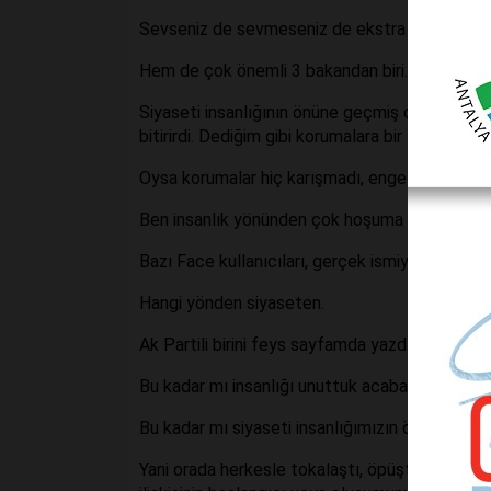
Sevseniz de sevmeseniz de ekstra bir durum o
Hem de çok önemli 3 bakandan biri.
Siyaseti insanlığının önüne geçmiş olsa, kutlama
bitirirdi. Dediğim gibi korumalara bir talimat v
Oysa korumalar hiç karışmadı, engel olmadı, is
Ben insanlık yönünden çok hoşuma gittiği için 
Bazı Face kullanıcıları, gerçek ismiyle midir, F
Hangi yönden siyaseten.
Ak Partili birini feys sayfamda yazdığım için.
Bu kadar mı insanlığı unuttuk acaba?
Bu kadar mı siyaseti insanlığımızın önüne geçir
Yani orada herkesle tokalaştı, öpüştü, mütevazi 