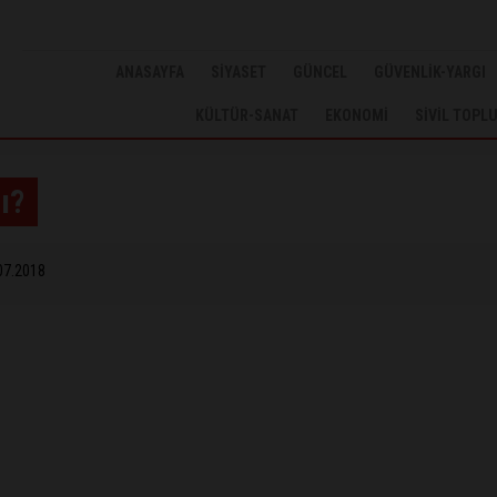
ANASAYFA
SİYASET
GÜNCEL
GÜVENLİK-YARGI
KÜLTÜR-SANAT
EKONOMİ
SİVİL TOPL
ı?
07.2018