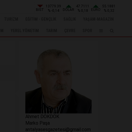
13779.39
47.7111
55.1881
BIST
DOLAR
EURO
% -0,14
% 0,18
% 0,32
TURİZM
EĞİTİM - GENÇLİK
SAĞLIK
YAŞAM-MAGAZİN
UM
YEREL YÖNETİM
TARIM
ÇEVRE
SPOR
Ahmet DÖKDÖK
Marko Paşa
antalyasesgazetesi@gmail.com