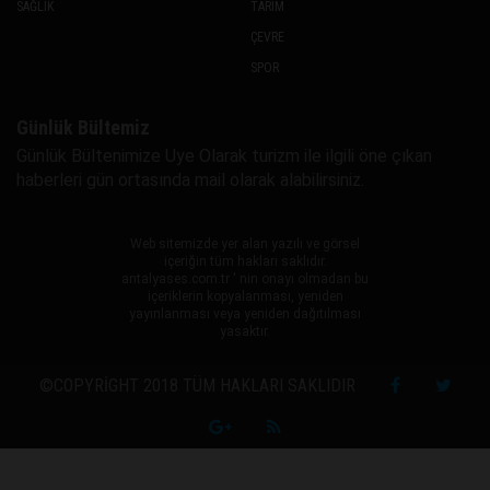
SAĞLIK
TARIM
ÇEVRE
SPOR
Günlük Bültemiz
Günlük Bültenimize Uye Olarak turizm ile ilgili öne çıkan
haberleri gün ortasında mail olarak alabilirsiniz.
Web sitemizde yer alan yazılı ve görsel
içeriğin tüm hakları saklıdır.
antalyases.com.tr ' nin onayı olmadan bu
içeriklerin kopyalanması, yeniden
yayınlanması veya yeniden dağıtılması
yasaktır.
©COPYRIGHT 2018 TÜM HAKLARI SAKLIDIR