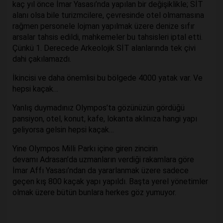
kaç yıl önce İmar Yasası’nda yapılan bir değişiklikle; SİT
alanı olsa bile turizmcilere, çevresinde otel olmamasına
rağmen personele lojman yapılmak üzere denize sıfır
arsalar tahsis edildi, mahkemeler bu tahsisleri iptal etti.
Çünkü 1. Derecede Arkeolojik SİT alanlarında tek çivi
dahi çakılamazdı.
İkincisi ve daha önemlisi bu bölgede 4000 yatak var. Ve
hepsi kaçak…
Yanlış duymadınız Olympos’ta gözünüzün gördüğü
pansiyon, otel, konut, kafe, lokanta aklınıza hangi yapı
geliyorsa gelsin hepsi kaçak…
Yine Olympos Milli Parkı içine giren zincirin
devamı Adrasan’da uzmanların verdiği rakamlara göre
İmar Affı Yasası’ndan da yararlanmak üzere sadece
geçen kış 800 kaçak yapı yapıldı. Başta yerel yönetimler
olmak üzere bütün bunlara herkes göz yumuyor.