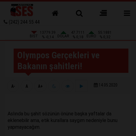
(242) 244 55 44
13779.39
47.7111
55.1881
BIST
DOLAR
EURO
% -0,14
% 0,18
% 0,32
Olympos Gerçekleri ve
Bakanın şahitleri!
14.05.2020
A-
A
A+
Aslında bu şahit sözünün önüne başka yaftalar da
eklenebilir ama, etik kurallara saygım nedeniyle bunu
yapmayacağım.