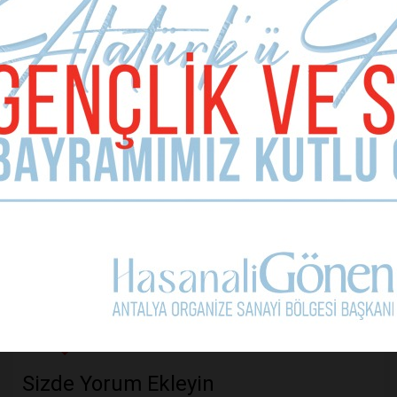
uyumaya devam eden halkına bir çift sözüm var: Artık
yeter…
Önceki Makale
Sermayenin dayanılmaz gücü
Sonraki Makale
Uzun bir merhabaaa!
MAKALE YORUMLARI
Sizde Yorum Ekleyin