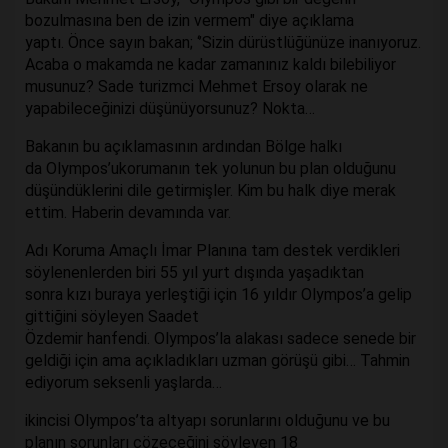
bozulmasına ben de izin vermem" diye açıklama
yaptı. Önce sayın bakan; ‘’Sizin dürüstlüğünüze inanıyoruz.
Acaba o makamda ne kadar zamanınız kaldı bilebiliyor
musunuz? Sade turizmci Mehmet Ersoy olarak ne
yapabileceğinizi düşünüyorsunuz? Nokta…
Bakanın bu açıklamasının ardından Bölge halkı
da Olympos’ukorumanın tek yolunun bu plan olduğunu
düşündüklerini dile getirmişler. Kim bu halk diye merak
ettim. Haberin devamında var.
Adı Koruma Amaçlı İmar Planına tam destek verdikleri
söylenenlerden biri 55 yıl yurt dışında yaşadıktan
sonra kızı buraya yerleştiği için 16 yıldır Olympos’a gelip
gittiğini söyleyen Saadet
Özdemir hanfendi. Olympos’la alakası sadece senede bir
geldiği için ama açıkladıkları uzman görüşü gibi… Tahmin
ediyorum seksenli yaşlarda…
ikincisi Olympos’ta altyapı sorunlarını olduğunu ve bu
planın sorunları çözeceğini söyleyen 18