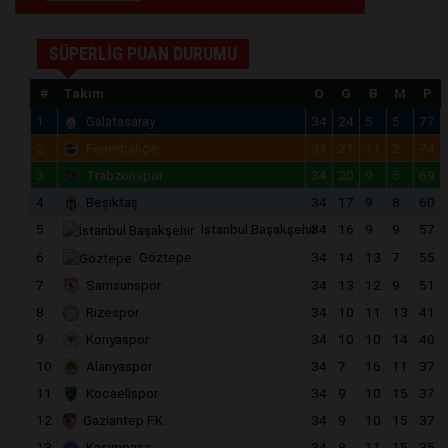
SÜPERLİG PUAN DURUMU
#
Takım
O
G
B
M
P
1
Galatasaray
34
24
5
5
77
2
Fenerbahçe
34
21
11
2
74
3
Trabzonspor
34
20
9
5
69
4
Beşiktaş
34
17
9
8
60
5
İstanbul Başakşehir
34
16
9
9
57
6
Göztepe
34
14
13
7
55
7
Samsunspor
34
13
12
9
51
8
Rizespor
34
10
11
13
41
9
Konyaspor
34
10
10
14
40
10
Alanyaspor
34
7
16
11
37
11
Kocaelispor
34
9
10
15
37
12
Gaziantep F.K.
34
9
10
15
37
13
Kasımpaşa
34
8
11
15
35