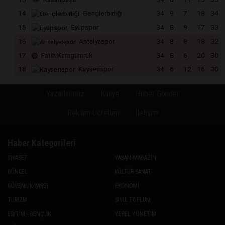
14
Gençlerbirliği
34
9
7
18
34
15
Eyüpspor
34
8
9
17
33
16
Antalyaspor
34
8
8
18
32
17
Fatih Karagümrük
34
8
6
20
30
18
Kayserispor
34
6
12
16
30
Yazarlarımız
Künye
Haber Gönder
Reklam Ücretleri
İletişim
Haber Kategorileri
SİYASET
YAŞAM-MAGAZİN
GÜNCEL
KÜLTÜR-SANAT
GÜVENLİK-YARGI
EKONOMİ
TURİZM
SİVİL TOPLUM
EĞİTİM - GENÇLİK
YEREL YÖNETİM