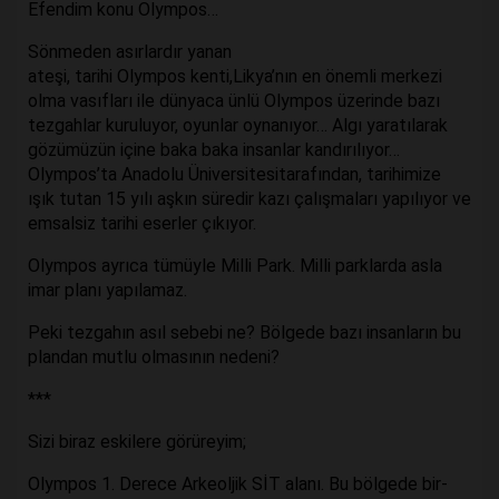
Efendim konu Olympos…
Sönmeden asırlardır yanan
ateşi, tarihi Olympos kenti,Likya’nın en önemli merkezi
olma vasıfları ile dünyaca ünlü Olympos üzerinde bazı
tezgahlar kuruluyor, oyunlar oynanıyor… Algı yaratılarak
gözümüzün içine baka baka insanlar kandırılıyor…
Olympos’ta Anadolu Üniversitesitarafından, tarihimize
ışık tutan 15 yılı aşkın süredir kazı çalışmaları yapılıyor ve
emsalsiz tarihi eserler çıkıyor.
Olympos ayrıca tümüyle Milli Park. Milli parklarda asla
imar planı yapılamaz.
Peki tezgahın asıl sebebi ne? Bölgede bazı insanların bu
plandan mutlu olmasının nedeni?
***
Sizi biraz eskilere görüreyim;
Olympos 1. Derece Arkeoljik SİT alanı. Bu bölgede bir-