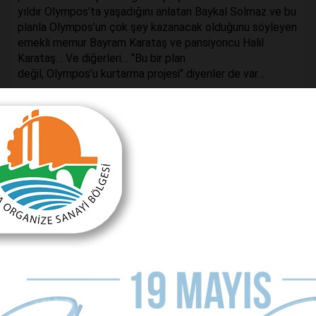
yıldır Olympos’ta yaşadığını anlatan Baykal Solmaz ve bu
planla Olympos’un çok şey kazanacak olduğunu söyleyen
emekli memur Bayram Karataş ve pansiyoncu Halil
Karataş… Ve diğerleri… ‘’Bu bir plan
değil, Olympos’u kurtarma projesi’’ diyenler de var…
Hepsi kurulmuş robotlar gibi bakana şahitlik yapmak
adına planı övüyorlar.
Aralarında ne bir mimar var ne de bir uzman…
Son Söz; bana göre Olympos’un gerçekten kurtarılmaya
ihtiyacı var. Kimlerden mi; Olympos üzerinde rant adına
oynanan oyun kurucularından ve adamını bulup zamanla
burada kaçak yapı yapanlardan kesinlikle
ve behamehalkurtarılması lazım. Tabii ki, siyasetçileri
unutmadan…
Bir de bu ülkenin Anayasa ile oluşmuş kurumlarına ve