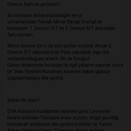
Derece farkı ne getiriyor?
Bu konuların Antalya’da bildiğim en iyi
uzmanlarından Yüksek Mimar Recep Esengil ile
konuştum. 1. Derece SİT ile 3. Derece SİT arasındaki
farkı sordum.
Birinci derece için o da aynı şeyleri söyledi. Ancak 3.
Derece SİT alanında İmar Planı yapılabilir, yapı izni
verilebilirolduğunu anlattı. Bir de Ertuğrul
Günay döneminde bu bölge ile ilgili çalışma yapmak üzere
bir ‘’Alan Yönetimi’’kurulması kararının bakan gidince
uygulanmadığını dile getirdi.
Bakan Ne diyor?
DHA Kumluca muhabirinin haberine göre; Çevreciler
kararın ardından 'Olympos imara açılıyor, doğal güzelliği
bozulacak' endişesini dile getirince Kültür ve Turizm
Bakanı Mehmet Ersoy, "Olympos gibi bir değerin