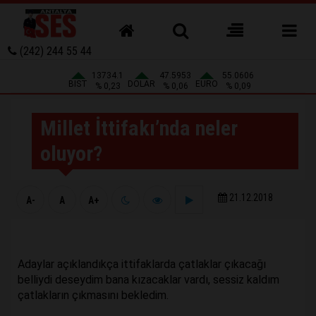
(242) 244 55 44
13734.1
47.5953
55.0606
BIST
DOLAR
EURO
% 0,23
% 0,06
% 0,09
Millet İttifakı’nda neler
oluyor?
21.12.2018
A-
A
A+
Adaylar açıklandıkça ittifaklarda çatlaklar çıkacağı
belliydi deseydim bana kızacaklar vardı, sessiz kaldım
çatlakların çıkmasını bekledim.