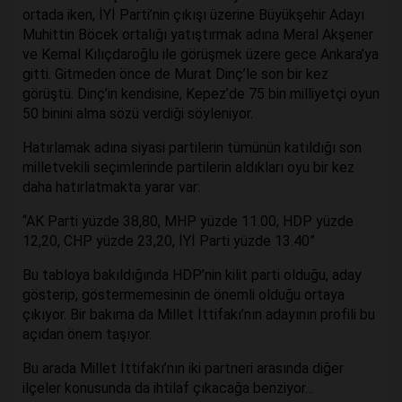
ortada iken, İYİ Parti’nin çıkışı üzerine Büyükşehir Adayı
Muhittin Böcek ortalığı yatıştırmak adına Meral Akşener
ve Kemal Kılıçdaroğlu ile görüşmek üzere gece Ankara’ya
gitti. Gitmeden önce de Murat Dinç’le son bir kez
görüştü. Dinç’in kendisine, Kepez’de 75 bin milliyetçi oyun
50 binini alma sözü verdiği söyleniyor.
Hatırlamak adına siyasi partilerin tümünün katıldığı son
milletvekili seçimlerinde partilerin aldıkları oyu bir kez
daha hatırlatmakta yarar var:
“AK Parti yüzde 38,80, MHP yüzde 11.00, HDP yüzde
12,20, CHP yüzde 23,20, İYİ Parti yüzde 13.40”
Bu tabloya bakıldığında HDP’nin kilit parti olduğu, aday
gösterip, göstermemesinin de önemli olduğu ortaya
çıkıyor. Bir bakıma da Millet İttifakı’nın adayının profili bu
açıdan önem taşıyor.
Bu arada Millet İttifakı’nın iki partneri arasında diğer
ilçeler konusunda da ihtilaf çıkacağa benziyor…