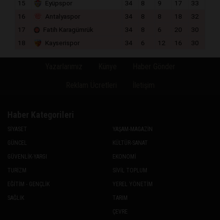
15
Eyüpspor
34
8
9
17
33
16
Antalyaspor
34
8
8
18
32
17
Fatih Karagümrük
34
8
6
20
30
18
Kayserispor
34
6
12
16
30
Yazarlarımız
Künye
Haber Gönder
Reklam Ücretleri
İletişim
Haber Kategorileri
SİYASET
YAŞAM-MAGAZİN
GÜNCEL
KÜLTÜR-SANAT
GÜVENLİK-YARGI
EKONOMİ
TURİZM
SİVİL TOPLUM
EĞİTİM - GENÇLİK
YEREL YÖNETİM
SAĞLIK
TARIM
ÇEVRE