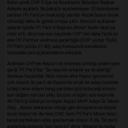
Bakın şimdi CHP 9 ilçe ve Büyükşehir Belediye Başkan
Adayını açıkladı. İlk bakışta açıklanmayan 10 belediyenin
partner İYİ Parti’ye bırakıldığı sanıldı. Ancak bunun böyle
olmadığı daha ilk günde ortaya çıktı. Mevcut açıklanan
adaylar içinde İYİ Parti İl Başkanı Ahmet Aydın Aksu’ya
itiraz etti. Aksu’nun son seçimde CHP’den daha fazla oy
alan İYİ Parti’ye verilmesi gerektiğini (CHP yüzde 19,60,
İYİ Parti yüzde 21.40), aday konusunda kendilerine
sormadan isim açıklamalarını eleştirdi.
Ardından CHP’nin Kepez’i de istemesi ortalığı iyiden iyiye
gerdi. İYİ Parti’liler “Bu nasıl bir ortaklık ya da işbirliği”
demeye başladılar. Aksu neyse ama Kepez gerçekten
çok önemli. İki parti de Kepez’de ortak bir aday üzerinde
uzlaştı ama adayın hangi partiden gösterileceği konusu
son düğüm noktası oldu. Sözünü ettiğim, son seçimde
AK Parti’yi oldukça zorlayan Kepez MHP Adayı Dr. Murat
Dinç… Aynen Ankara’da olduğu gibi Antalya’nın en büyük
ilçesi Kepez’de de hem CHP, hem İYİ Parti Murat Dinç’i
kendi partisinden aday göstermek istiyor. O da, “İki parti
aralarında anlaşsın, ben hazırım” diyor. Mesele bu kadar