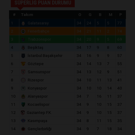
SÜPERLİG PUAN DURUMU
#
Takım
O
G
B
M
P
1
Galatasaray
34
24
5
5
77
2
Fenerbahçe
34
21
11
2
74
3
Trabzonspor
34
20
9
5
69
4
Beşiktaş
34
17
9
8
60
5
İstanbul Başakşehir
34
16
9
9
57
6
Göztepe
34
14
13
7
55
7
Samsunspor
34
13
12
9
51
8
Rizespor
34
10
11
13
41
9
Konyaspor
34
10
10
14
40
10
Alanyaspor
34
7
16
11
37
11
Kocaelispor
34
9
10
15
37
12
Gaziantep F.K.
34
9
10
15
37
13
Kasımpaşa
34
8
11
15
35
14
Gençlerbirliği
34
9
7
18
34