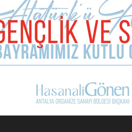
mlidir.
lsun demek daha doğru olacaktır…
Sonraki Ma
Millet İttifakı’nda neler o