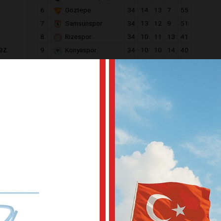
6
Göztepe
34
14
13
7
55
7
Samsunspor
34
13
12
9
51
8
Rizespor
34
10
11
13
41
ez.
9
Konyaspor
34
10
10
14
40
10
Alanyaspor
34
7
16
11
37
11
Kocaelispor
34
9
10
15
37
12
Gaziantep F.K.
34
9
10
15
37
13
Kasımpaşa
34
8
11
15
35
ç yok.
14
Gençlerbirliği
34
9
7
18
34
zi ile
15
Eyüpspor
34
8
9
17
33
16
Antalyaspor
34
8
8
18
32
17
Fatih Karagümrük
34
8
6
20
30
18
Kayserispor
34
6
12
16
30
rgay
lsa