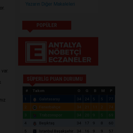
Yazarın Diğer Makaleleri
or.
POPÜLER
var.
SÜPERLİG PUAN DURUMU
k
#
Takım
O
G
B
M
P
1
Galatasaray
34
24
5
5
77
nız
2
Fenerbahçe
34
21
11
2
74
3
Trabzonspor
34
20
9
5
69
4
Beşiktaş
34
17
9
8
60
5
İstanbul Başakşehir
34
16
9
9
57