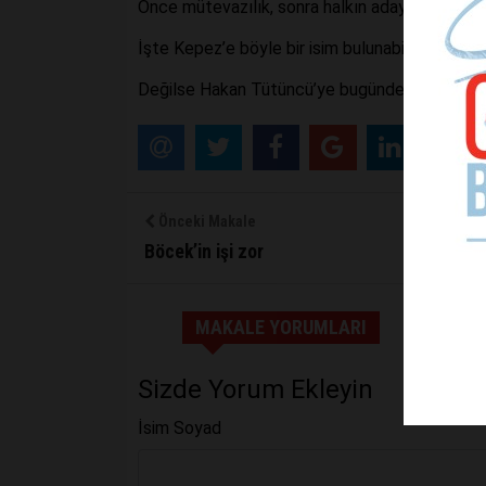
Önce mütevazılık, sonra halkın adayı olmak öne
İşte Kepez’e böyle bir isim bulunabilirse belki.
Değilse Hakan Tütüncü’ye bugünden hayırlı o
Önceki Makale
Böcek’in işi zor
MAKALE YORUMLARI
Sizde Yorum Ekleyin
İsim Soyad