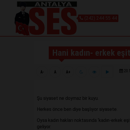
(242) 244 55 44
Hani kadın- erkek eşit
20.
A-
A
A+
Şu siyaset ne doymaz bir kuyu.
Herkes önce ben diye başlıyor siyasete.
Oysa kadın hakları noktasında ‘kadın-erkek eşi
geliyor.