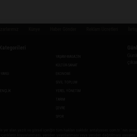
zarlarımız
Künye
Haber Gönder
Reklam Ücretleri
İleti
Kategorileri
Gün
Günl
YAŞAM-MAGAZİN
çıkan
KÜLTÜR-SANAT
-YARGI
EKONOMİ
SİVİL TOPLUM
GENÇLİK
YEREL YÖNETİM
TARIM
ÇEVRE
SPOR
 yer alan yazılı ve görsel içeriğin tüm hakları saklıdır. antalyases.com.tr ' nin on
içeriklerin kopyalanması, yeniden yayınlanması veya yeniden dağıtılması yasaktır.