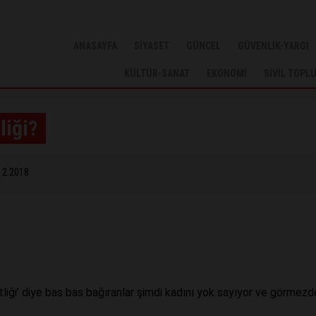
ANASAYFA
SİYASET
GÜNCEL
GÜVENLİK-YARGI
KÜLTÜR-SANAT
EKONOMİ
SİVİL TOPL
liği?
12.2018
tliği’ diye bas bas bağıranlar şimdi kadını yok sayıyor ve görmez