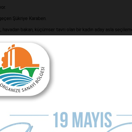
yor.
 geçen Şükriye Karaben.
k, havadan bakan, küçümser tavrı olan bir kadın aday asla seçilem
ir aday ismi başarılı olabilir.
itliği fotoğrafı yaratılmış olur.
nde konuşuluyor ama Antalya teşkilatlarında bu isim Kepez için hi
ışmış, atadan CHP’li bir siyasetçi, iş kadını. İYİ Parti Genel Merke
ilatlarında da artırmak için çaba harcıyor.
ip ettiği bir ilçe noktasında.
erin çoğu isabetli isimler. Ümit Uysal, Semih Esen, İsa Yıldırım, Tu
lecek konumdaki adaylar. Ha siyaset vefasızdır. Siz kalkar, “Nasıl o
a, elimden adaylığımı kimse alamaz” havasına girerseniz, hiç