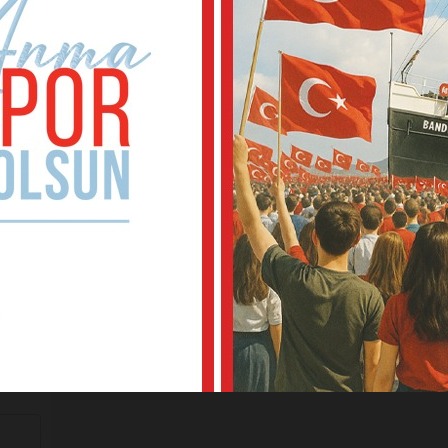
kale
luyor?