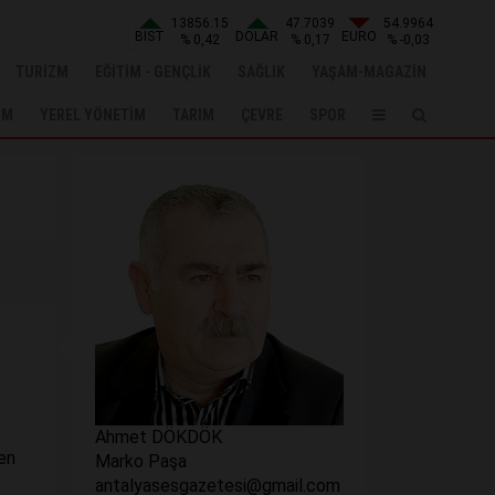
13856.15
47.7039
54.9964
BIST
DOLAR
EURO
% 0,42
% 0,17
% -0,03
TURİZM
EĞİTİM - GENÇLİK
SAĞLIK
YAŞAM-MAGAZİN
UM
YEREL YÖNETİM
TARIM
ÇEVRE
SPOR
Ahmet DÖKDÖK
den
Marko Paşa
antalyasesgazetesi@gmail.com