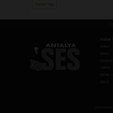
Yorum Yap
Ya
Haber 
SİYASET
GÜNCEL
GÜVENLİK
TURİZM
EĞİTİM - 
SAĞLIK
Web sitemizde