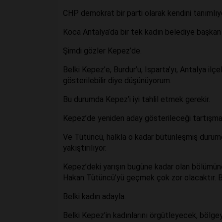
CHP demokrat bir parti olarak kendini tanımlıyor
Koca Antalya’da bir tek kadın belediye başkan
Şimdi gözler Kepez’de.
Belki Kepez’e, Burdur’u, Isparta’yı, Antalya ilçel
gösterilebilir diye düşünüyorum.
Bu durumda Kepez’i iyi tahlil etmek gerekir.
Kepez’de yeniden aday gösterileceği tartışma
Ve Tütüncü, halkla o kadar bütünleşmiş durumd
yakıştırılıyor.
Kepez’deki yarışın bugüne kadar olan bölümünde
Hakan Tütüncü’yü geçmek çok zor olacaktır. B
Belki kadın adayla.
Belki Kepez’in kadınlarını örgütleyecek, bölgeyi 