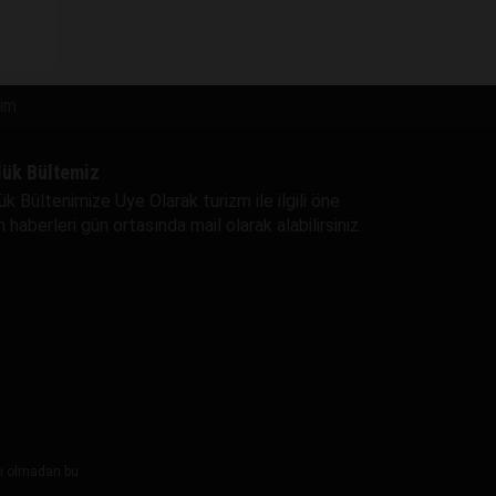
şim
lük Bültemiz
ük Bültenimize Uye Olarak turizm ile ilgili öne
 haberleri gün ortasında mail olarak alabilirsiniz.
ayı olmadan bu