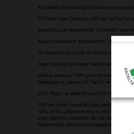
Kim olabilir diye baktığımızda iki isim konuşulu
CHP’den Figen Çalıkuşu, CHP’den İyi Parti’ye
Kepez’de çok hanımefendi, çıt kırıldım, asorti
Kepez kadınlarının “içimizden biri” diyebileceği b
Ve siyasette de küçük de olsa bir kadın erkek eş
Figen Çalıkuşu ismi aday olabilecek isimler içi
Şükriye Karaben, CHP çatısı altında yıllarca çal
diyalogları iyi. Şansını İYİ Parti İl ve İlçe teşk
Evet, Kepez şu anda Antalyalı’nın dikkatlice tak
CHP’nin ilçeler bazındaki aday belirlediği isiml
Genç, iyi bir çalışmayla seçimi rahatlıkla alabi
aday yapıldım, kazansam da olur, kazanmasam d
beklenmedik sonuçla karşılaşabilirsiniz.