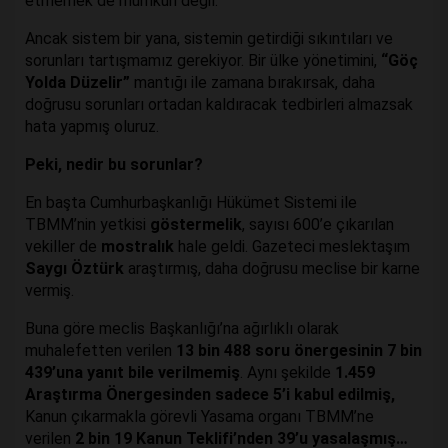
etmemek de mümkün değil.
Ancak sistem bir yana, sistemin getirdiği sıkıntıları ve
sorunları tartışmamız gerekiyor. Bir ülke yönetimini,
“Göç
Yolda Düzelir”
mantığı ile zamana bırakırsak, daha
doğrusu sorunları ortadan kaldıracak tedbirleri almazsak
hata yapmış oluruz.
Peki, nedir bu sorunlar?
En başta Cumhurbaşkanlığı Hükümet Sistemi ile
TBMM’nin yetkisi
göstermelik
, sayısı 600’e çıkarılan
vekiller de
mostralık
hale geldi. Gazeteci meslektaşım
Saygı Öztürk
araştırmış, daha doğrusu meclise bir karne
vermiş.
Buna göre meclis Başkanlığı’na ağırlıklı olarak
muhalefetten verilen
13 bin 488 soru önergesinin 7 bin
439’una yanıt bile verilmemiş
. Aynı şekilde
1.459
Araştırma Önergesinden sadece 5’i kabul edilmiş,
Kanun çıkarmakla görevli Yasama organı TBMM’ne
verilen
2 bin 19 Kanun Teklifi’nden 39’u yasalaşmış…