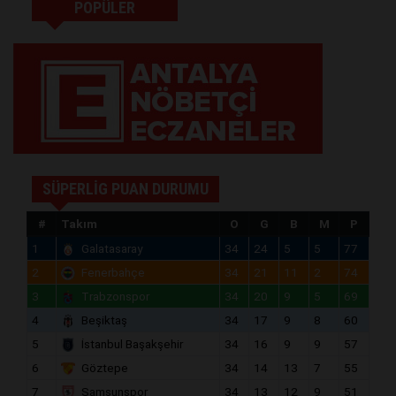
POPÜLER
SÜPERLİG PUAN DURUMU
#
Takım
O
G
B
M
P
1
Galatasaray
34
24
5
5
77
2
Fenerbahçe
34
21
11
2
74
3
Trabzonspor
34
20
9
5
69
4
Beşiktaş
34
17
9
8
60
5
İstanbul Başakşehir
34
16
9
9
57
6
Göztepe
34
14
13
7
55
7
Samsunspor
34
13
12
9
51