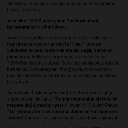
Buna karşın Cumhurbaşkanlığından gelen 41 kararname
hayata geçirilmiş.
Yani ülke TBMM’nden çıkan Yasalarla değil,
kararnamelerle yönetiliyor…
Ayrıca bu rakamlar da gösteriyor ki; iktidar vekillerinin,
muhalefetten gelen her teklife
“Hayır”
demesi
yüzünden bu yeni sistemde Meclis değil, Saray ön
plana çıktı.
Belki biraz ağır kaçacak ama koskoca
TBMM’nin Yasama görevini Saray üstlenmiş oldu. Aslında
bu konuda Cumhurbaşkanı Erdoğan da, zaman zaman
basınla sohbetlerinde bu konuda serzenişlerin bazılarına
hak veriyor.
Ama Cumhurbaşkanlığı Hükümet Sistemi’ni yere-göğe
sığdıramayan biri var ki;
“Cumhurbaşkanlığı sistemi bir
macera değil, mecburiyettir”
diyen MHP Lideri Bahçeli,
“15 Temmuz’da fiilen ömrünü dolduran Parlamenter
sistem”
ifadesini kullanırken kendisi bile buna inanmıyor.