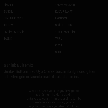
SİYASET
YAŞAM-MAGAZİN
GÜNCEL
KÜLTÜR-SANAT
GÜVENLİK-YARGI
EKONOMİ
TURİZM
SİVİL TOPLUM
EĞİTİM - GENÇLİK
YEREL YÖNETİM
SAĞLIK
TARIM
ÇEVRE
SPOR
Günlük Bültemiz
Günlük Bültenimize Uye Olarak turizm ile ilgili öne çıkan
haberleri gün ortasında mail olarak alabilirsiniz.
Web sitemizde yer alan yazılı ve görsel
içeriğin tüm hakları saklıdır.
antalyases.com.tr ' nin onayı olmadan bu
içeriklerin kopyalanması, yeniden
yayınlanması veya yeniden dağıtılması