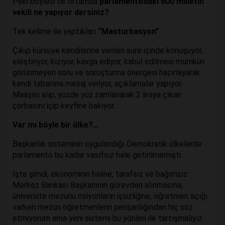
Peki böylesi bir ortamda
parlamentodaki 600 milletin
vekili ne yapıyor dersiniz?
Tek kelime ile yaptıkları
“Masturbasyon”
Çıkıp kürsüye kendilerine verilen süre içinde konuşuyor,
eleştiriyor, kızıyor, kavga ediyor, kabul edilmesi mümkün
görünmeyen soru ve soruşturma önergesi hazırlayarak
kendi tabanına mesaj veriyor, açıklamalar yapıyor…
Maaşını alıp, yüzde yüz zamlanarak 2 liraya çıkan
çorbasını içip keyfine bakıyor…
Var mı böyle bir ülke?…
Başkanlık sisteminin uygulandığı Demokratik ülkelerde
parlamento bu kadar vasıfsız hale getirilmemişti.
İşte şimdi, ekonominin haline, tarafsız ve bağımsız
Merkez Bankası Başkanının görevden alınmasına,
üniversite mezunu milyonların işsizliğine, öğretmen açığı
varken mezun öğretmenlerin perişanlığından hiç söz
etmiyorum ama yeni sistemi bu yönleri ile tartışmalıyız.