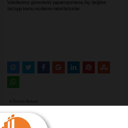
Vekillerimiz görevlerini yapamıyorlarsa, hiç değilse
tartışıp kamu vicdanını rahatlatsınlar…
Önceki Makale
Mehmet Nuri Ersoy ve Tanıtma Ajansı
Sonraki Makale