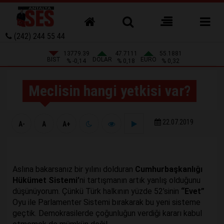
(242) 244 55 44
13779.39
47.7111
55.1881
BIST
DOLAR
EURO
% -0,14
% 0,18
% 0,32
Meclisin hangi yetkisi var?
22.07.2019
A-
A
A+
Aslına bakarsanız bir yılını dolduran
Cumhurbaşkanlığı
Hükümet Sistemi’
ni tartışmanın artık yanlış olduğunu
düşünüyorum. Çünkü Türk halkının yüzde 52’sinin
“Evet”
Oyu ile Parlamenter Sistemi bırakarak bu yeni sisteme
geçtik. Demokrasilerde çoğunluğun verdiği kararı kabul