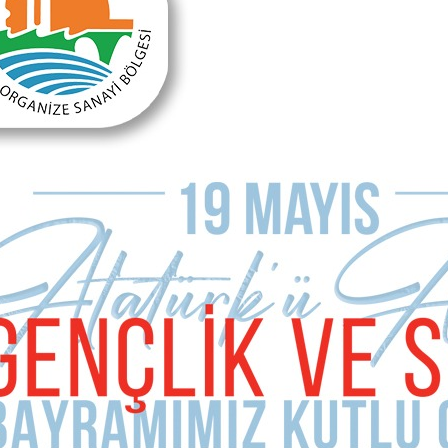
Terk edin Antalya’yı!
MAKALE YORUMLARI
Sizde Yorum Ekleyin
İsim Soyad
E-mail Adresiniz (zorunlu değil)
Telefon (zorunlu değil)
Yorumunuz