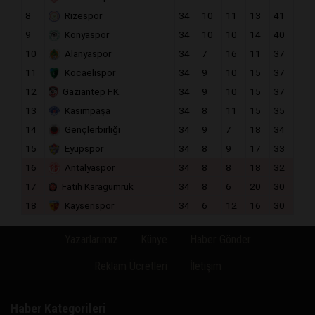
8
Rizespor
34
10
11
13
41
9
Konyaspor
34
10
10
14
40
10
Alanyaspor
34
7
16
11
37
11
Kocaelispor
34
9
10
15
37
12
Gaziantep F.K.
34
9
10
15
37
13
Kasımpaşa
34
8
11
15
35
14
Gençlerbirliği
34
9
7
18
34
15
Eyüpspor
34
8
9
17
33
16
Antalyaspor
34
8
8
18
32
17
Fatih Karagümrük
34
8
6
20
30
18
Kayserispor
34
6
12
16
30
Yazarlarımız
Künye
Haber Gönder
Reklam Ücretleri
İletişim
Haber Kategorileri