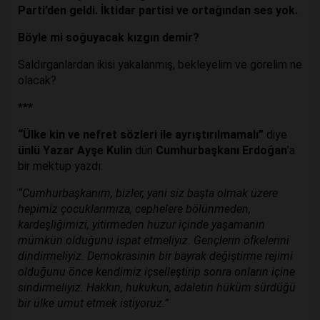
Parti’den geldi. İktidar partisi ve ortağından ses yok.
Böyle mi soğuyacak kızgın demir?
Saldırganlardan ikisi yakalanmış, bekleyelim ve görelim ne
olacak?
***
“Ülke kin ve nefret sözleri ile ayrıştırılmamalı”
diye
ünlü Yazar Ayşe Kulin
dün
Cumhurbaşkanı Erdoğan
’a
bir mektup yazdı:
“Cumhurbaşkanım, bizler, yani siz başta olmak üzere
hepimiz çocuklarımıza, cephelere bölünmeden,
kardeşliğimizi, yitirmeden huzur içinde yaşamanın
mümkün olduğunu ispat etmeliyiz. Gençlerin öfkelerini
dindirmeliyiz. Demokrasinin bir bayrak değiştirme rejimi
olduğunu önce kendimiz içselleştirip sonra onların içine
sindirmeliyiz. Hakkın, hukukun, adaletin hüküm sürdüğü
bir ülke umut etmek istiyoruz.”