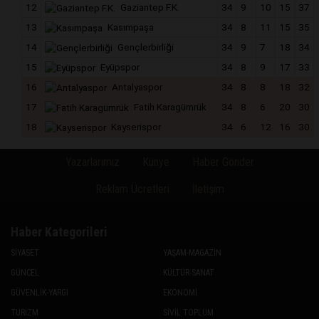
12
Gaziantep F.K.
34
9
10
15
37
13
Kasımpaşa
34
8
11
15
35
14
Gençlerbirliği
34
9
7
18
34
15
Eyüpspor
34
8
9
17
33
16
Antalyaspor
34
8
8
18
32
17
Fatih Karagümrük
34
8
6
20
30
18
Kayserispor
34
6
12
16
30
Yazarlarımız
Künye
Haber Gönder
Reklam Ücretleri
İletişim
Haber Kategorileri
SİYASET
YAŞAM-MAGAZİN
GÜNCEL
KÜLTÜR-SANAT
GÜVENLİK-YARGI
EKONOMİ
TURİZM
SİVİL TOPLUM