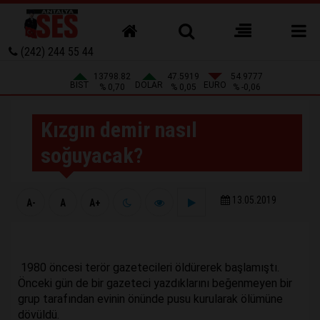
(242) 244 55 44
13798.82
47.5919
54.9777
BIST
DOLAR
EURO
% 0,70
% 0,05
% -0,06
Kızgın demir nasıl
soğuyacak?
13.05.2019
A-
A
A+
1980 öncesi terör gazetecileri öldürerek başlamıştı.
Önceki gün de bir gazeteci yazdıklarını beğenmeyen bir
grup tarafından evinin önünde pusu kurularak ölümüne
dövüldü.