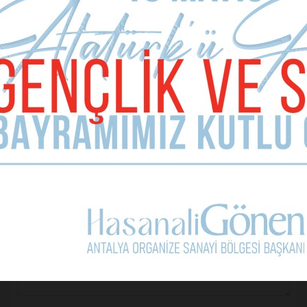
Sizde Yorum Ekleyin
İsim Soyad
E-mail Adresiniz (zorunlu değil)
Telefon (zorunlu değil)
Yorumunuz