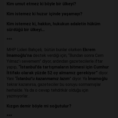
Kim umut etmez ki böyle bir ülkeyi?
Kim istemez ki huzur içinde yaşamayı?
Kim istemez ki, hakkın, hukukun adaletin hüküm
sürdüğü bir ülkeyi…
***
MHP Lideri Bahçeli, bütün bunlar olurken
Ekrem
İmamoğlu’na
destek verdiği için; “Bundan sonra Cem
Yılmaz’ı sevemem” diyor, ardından gazetecilerle iftar
yapıp,
“İstanbul’da tartışmaların bitmesi için Cumhur
İttifakı olarak yüzde 52 oy almamız gerekiyor”
diyor.
Yani
“İstanbul’u kazanmamız lazım
” diyor. Ya
İmamoğlu
tekrar kazanırsa, gazeteciler bu soruyu sormamışlar
herhalde. Ya da o cevap tehditkâr olduğu için
yazmıyorlar…
Kızgın demir böyle mi soğutulur?
***