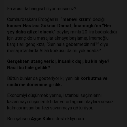
En acısı da hangisi biliyor musunuz?
Cumhurbaşkanı Erdoğan’ın
“manevi kızım”
dediği
kanser Hastası Göknur Damat, İmamoğlu’na
“Her
şey daha güzel olacak
” paylaşımınla 20 lira bağışladığı
için utanç dolu mesajlar almaya başlamış. İmamoğlu
karşıtları genç kıza, “Sen hala gebermedin mi?” diye
mesaj atanlarda Allah korkusu da mı yok acaba?
Gerçekten utanç verici, insanlık dışı, bu kin niye?
Nasıl bu hale geldik?
Bütün bunlar da gösteriyor ki; yeni bir
korkutma ve
sindirme
dönemine girdik.
Ekonomiyi düşünmek yerine, İstanbul seçimlerini
kazanmayı düşünen iktidar ve ortağının olaylara sessiz
kalması insanı bu tezi savunmaya götürüyor.
Ben şahsen
Ayşe Kulin
’i destekliyorum.