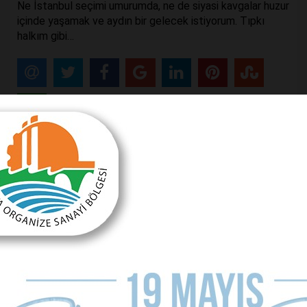
Ne İstanbul seçimi umurumda, ne de siyasi kavgalar huzur
içinde yaşamak ve aydın bir gelecek istiyorum. Tıpkı
halkım gibi…
Önceki Makale
Ülke tanıtımında slogan lazım
Sonraki Makale
Antalya artık hata kaldırmaz!
MAKALE YORUMLARI