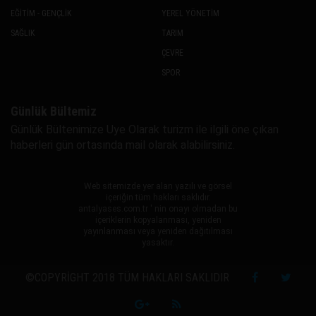
EĞİTİM - GENÇLİK
YEREL YÖNETİM
SAĞLIK
TARIM
ÇEVRE
SPOR
Günlük Bültemiz
Günlük Bültenimize Uye Olarak turizm ile ilgili öne çıkan
haberleri gün ortasında mail olarak alabilirsiniz.
Web sitemizde yer alan yazılı ve görsel
içeriğin tüm hakları saklıdır.
antalyases.com.tr ' nin onayı olmadan bu
içeriklerin kopyalanması, yeniden
yayınlanması veya yeniden dağıtılması
yasaktır.
©COPYRIGHT 2018 TÜM HAKLARI SAKLIDIR