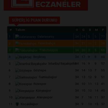
SÜPERLİG PUAN DURUMU
#
Takım
O
G
B
M
P
1
Galatasaray
34
24
5
5
77
2
Fenerbahçe
34
21
11
2
74
3
Trabzonspor
34
20
9
5
69
4
Beşiktaş
34
17
9
8
60
5
İstanbul Başakşehir
34
16
9
9
57
6
Göztepe
34
14
13
7
55
7
Samsunspor
34
13
12
9
51
8
Rizespor
34
10
11
13
41
9
Konyaspor
34
10
10
14
40
10
Alanyaspor
34
7
16
11
37
11
Kocaelispor
34
9
10
15
37