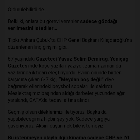
Öldürülebilirdi de…
Belki ki, onlara bu görevi verenler
sadece gözdağı
verilmesini istediler…
Tıpkı Ankara Çubuk’ta CHP Genel Başkanı Kılıçdaroğlu’na
düzenlenen linç girişimi gibi…
67 yaşındaki
Gazeteci Yavuz Selim Demirağ
,
Yeniçağ
Gazetesi
’nde köşe yazıları yazıyor, zaman zaman da
yazılarında iktidarı eleştiriyordu. Evinin önünde birden
karşısına çıkan 6-7 kişi,
“Meydan boş değil”
diye
bağırarak ellerindeki beysbol sopaları ile saldırdı.
Meslektaşımız başından aldığı darbeler yüzünden ağır
yaralandı, GATA’da tedavi altına alındı.
Geçmiş olsun dileklerimizi iletiyoruz. Başka da
yapabileceğimiz hiçbir şey yok. Sadece yargıya
güveniyoruz. Aksini düşünmek bile istemeyiz.
Bu istenmeyen olayla ilgili kınama sadece CHP ve İYİ