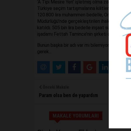
‘A Tipi Mesire Yeri’ işletmiş olma zorunluluğu t
Türkiye seçim tartışmalarına kilitlenmişken 30
120.800 lira muhammen bedelle, Orman ve Su İ
Müdürlüğü’nde gerçekleştirilen ihaleye, Sembol 
katıldı. 505 bin lira bedelle inşaat süresi dâhil 29
işadamı Fettah Tamince’nin şirketi olan Sembo
Bunun başka bir adı var mı bilemiyorum, bu yüz
gerek...
Önceki Makale
Param olsa ben de yapardım
MAKALE YORUMLARI