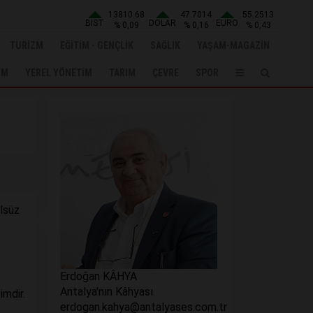
13810.68
47.7014
55.2513
BIST
DOLAR
EURO
% 0,09
% 0,16
% 0,43
TURİZM
EĞİTİM - GENÇLİK
SAĞLIK
YAŞAM-MAGAZİN
UM
YEREL YÖNETİM
TARIM
ÇEVRE
SPOR
ulsüz
Erdoğan KÂHYA
Antalya'nın Kâhyası
imdir.
erdogan.kahya@antalyases.com.tr