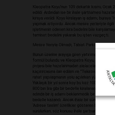
Kleopatra Koyu'nun 109 dekarlık kısmı, Ocak 201
edildi. Ardından ise bir ihale şartnamesi hazırla
kiraya verildi. Koyu kiralayan iş adamı, buraya 
yapmak istiyordu. Ancak mesire yerleriyle ilgil
işletmenin ödenen kira bedelini bile karşıla
teminat bedelini yakarak bu işten vazgeçti.
Mesire Yeriyle Olmadı, Tabiat Parkı Verelim
Bunun üzerine arayışa giren yatırımcı, yenide
formül bulundu ve Kleopatra Koyu, 2016’da Orma
projesi bile hazırlanmadan alelacele tabiat pa
kaçırırcasına ilan edilen ve "Tekirova Tabiat P
rahat yapılaşmanın yolu açılırken yüz ölçümü de
Yaklaşık bir yıl sonra koy bu kez 100 bin lira 
800 bin lira gibi bir bedelle kiralanan koyun, y
adında bir iş adamı beklenmedik bir şekilde iha
bedelle kazandı. Ancak ihale bir süre sonra ‘rek
‘Adrese teslim’ özellikler gösteren bir şartname
sürülürken, söz konusu ihale şartnamesinde iste