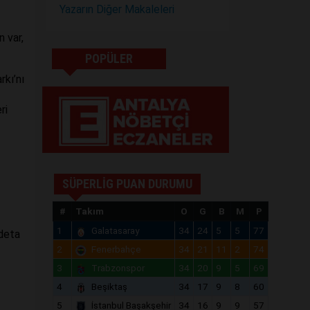
Yazarın Diğer Makaleleri
n var,
POPÜLER
rkı’nı
ri
SÜPERLİG PUAN DURUMU
#
Takım
O
G
B
M
P
1
Galatasaray
34
24
5
5
77
adeta
2
Fenerbahçe
34
21
11
2
74
3
Trabzonspor
34
20
9
5
69
4
Beşiktaş
34
17
9
8
60
5
İstanbul Başakşehir
34
16
9
9
57