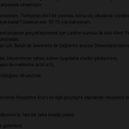
karşısında olmamıştır.
iyorum. Türkiye’nin dört bir yanında, hatta dış ülkelerde otelleri
nereye kadar? Sadece son 10-15 yıla bakıyorum;
d projesini gerçekleştirmek için Lara’nın kumulu ile ünlü Kent Pa
 alamadın,
ın için, Belek’de üniversite ile bağlantılı araziye Disneyland benze
dın, Üniversiteye tahsis edilen Uygulama otelini işletiyorsun,
jeni de mahkeme iptal etti,
ü olduğunu da unutma…
ova’nın Kleopatra Koy’u ile ilgili geçmişte yapılanları okuyunca 
iyorum ki; tam bir zeka örneği çünkü;
a gelenlere: