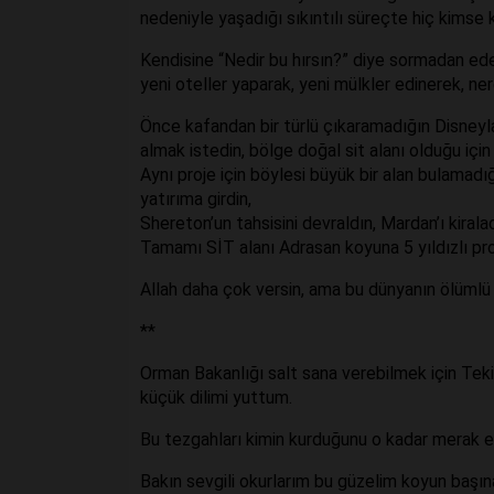
nedeniyle yaşadığı sıkıntılı süreçte hiç kimse 
Kendisine “Nedir bu hırsın?” diye sormadan edem
yeni oteller yaparak, yeni mülkler edinerek, 
Önce kafandan bir türlü çıkaramadığın Disneylan
almak istedin, bölge doğal sit alanı olduğu için
Aynı proje için böylesi büyük bir alan bulamadığ
yatırıma girdin,
Shereton’un tahsisini devraldın, Mardan’ı kirala
Tamamı SİT alanı Adrasan koyuna 5 yıldızlı pro
Allah daha çok versin, ama bu dünyanın ölüml
**
Orman Bakanlığı salt sana verebilmek için Tekir
küçük dilimi yuttum.
Bu tezgahları kimin kurduğunu o kadar merak ed
Bakın sevgili okurlarım bu güzelim koyun başın