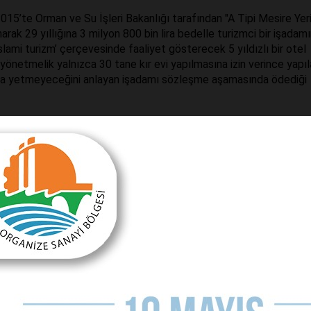
5’te Orman ve Su İşleri Bakanlığı tarafından "A Tipi Mesire Yeri’
narak 29 yıllığına 3 milyon 800 bin lira bedelle turizmci bir işadam
‘İslami turizm’ çerçevesinde faaliyet gösterecek 5 yıldızlı bir otel
i yönetmelik yalnızca 30 tane kır evi yapılmasına izin verince yapı
maya yetmeyeceğini anlayan işadamı sözleşme aşamasında ödediği
n Orman ve Su İşleri Bakanlığı’nın yolunu tuttu. Çok geçmeden be
n ve Su İşleri Bakanlığı tarafından yönetim planı, imar planı ve
rkına dönüştürüldü. Planlama ilkelerine aykırı biçimde yangından m
arkı" adıyla kamuoyuna duyurulan alanın yeni statüsüyle birlikte d
 11 dekar artırılarak 120 dekara çıkarıldı.
muhammen bedelle yeniden ihaleye çıkarıldı. Mesire yeri olarak 3 m
aklaşık 38 kat daha düşük bir bedelle kiraya verileceğini öğrenen F.
leye katıldı ve 20 Haziran 2017’de Ankara’da yapılan ihaleyi 120 bi
abet şartları oluşmadığı’ gerekçesiyle Bakanlık tarafından iptal ed
yle yapılan ihalenin, doğru adrese gitmediği için iptal edildiği ön
klilerden yüksek teminat bedeli ve 5 yıldızlı otel ya da tatil köyü