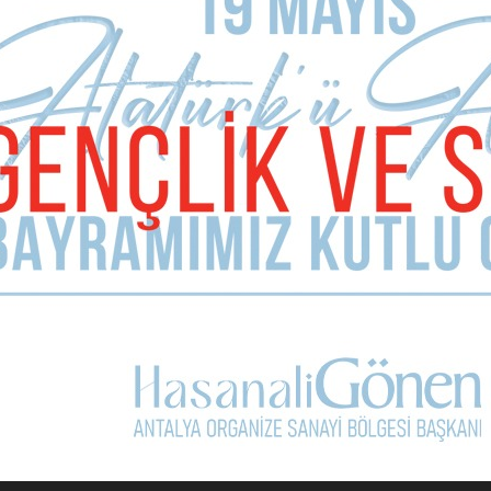
alep edilmesi dikkat çekti.
 Mayıs günü Tekirova Tabiat Parkı bir kez daha ihaleye çıkarıldı. 
şleri Bakanlığı 6. Bölge Müdürlüğü’ne bağlı Antalya Şube
İnşaat ve Turizm şirketi ile Teknik Katı Atık adındaki firmaların
 yıllığına tahsisi yapılan koyla ilgili ihaleyi, Rixos otellerinin sahib
l İnşaat firmasının kazandığı öne sürüldü
den ben ilk aklıma gelen adı koydum: “Kılıfına uydurmak” Bu olsa
Sonraki Ma
Kırcami Kahrama