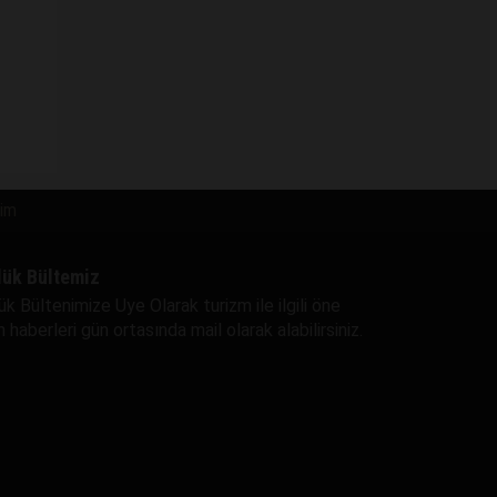
şim
lük Bültemiz
ük Bültenimize Uye Olarak turizm ile ilgili öne
 haberleri gün ortasında mail olarak alabilirsiniz.