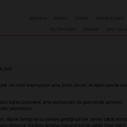
ANASAYFA
SİYASET
GÜNCEL
GÜVENLİK-YARGI
KÜLTÜR-SANAT
EKONOMİ
SİVİL TOPL
06.2018
ar var mıdır bilemiyorum ama, bizde Devlet ile ilişkin işlerde us
bazı kişileri üzecektir, ama yazmazsam da gazetecilik görevimi
den yazmalıyım:
m, dişiyle tırnağı ile bu yerlere geldiği için her zaman takdir etmiş
amı olmuştur. Kurduğu Antalya Üniversitesi’nin sahibi Gaye Vakfı