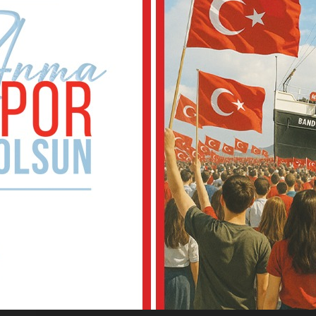
Bu kez
i
kale
nları