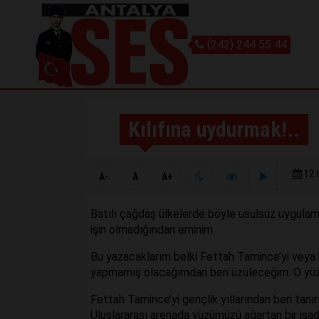
(242) 244 55 44
Kılıfına uydurmak!..
12.
A-
A
A+
Batılı çağdaş ülkelerde böyle usulsüz uygulamal
işin olmadığından eminim.
Bu yazacaklarım belki Fettah Tamince’yi veya 
yapmamış olacağımdan ben üzüleceğim. O yüz
Fettah Tamince’yi gençlik yıllarından beri tanırı
Uluslararası arenada yüzümüzü ağartan bir işad