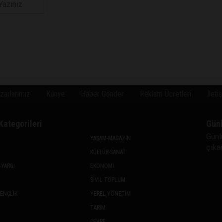
zarlarımız
Künye
Haber Gönder
Reklam Ücretleri
İleti
Kategorileri
Gün
Günl
YAŞAM-MAGAZİN
çıkan
KÜLTÜR-SANAT
-YARGI
EKONOMİ
SİVİL TOPLUM
GENÇLİK
YEREL YÖNETİM
TARIM
ÇEVRE