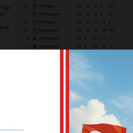
6
Göztepe
34
14
13
7
55
" ilan
ına
7
Samsunspor
34
13
12
9
51
8
Rizespor
34
10
11
13
41
lacak
9
Konyaspor
34
10
10
14
40
10
Alanyaspor
34
7
16
11
37
11
Kocaelispor
34
9
10
15
37
12
Gaziantep F.K.
34
9
10
15
37
13
Kasımpaşa
34
8
11
15
35
klenen
14
Gençlerbirliği
34
9
7
18
34
al
15
Eyüpspor
34
8
9
17
33
aha
16
Antalyaspor
34
8
8
18
32
17
Fatih Karagümrük
34
8
6
20
30
ilyon
Ç.
18
Kayserispor
34
6
12
16
30
n lira
ildi.
e
 ile