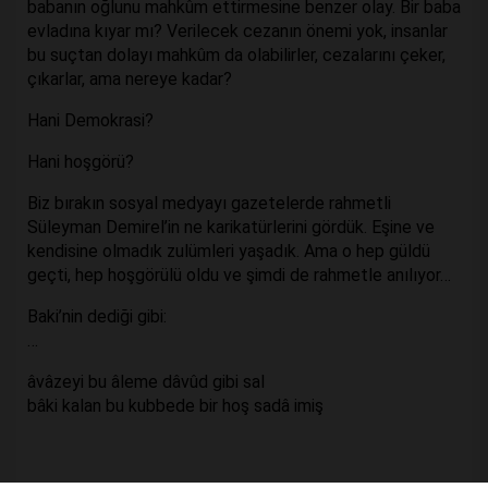
babanın oğlunu mahkûm ettirmesine benzer olay. Bir baba
evladına kıyar mı? Verilecek cezanın önemi yok, insanlar
bu suçtan dolayı mahkûm da olabilirler, cezalarını çeker,
çıkarlar, ama nereye kadar?
Hani Demokrasi?
Hani hoşgörü?
Biz bırakın sosyal medyayı gazetelerde rahmetli
Süleyman Demirel’in ne karikatürlerini gördük. Eşine ve
kendisine olmadık zulümleri yaşadık. Ama o hep güldü
geçti, hep hoşgörülü oldu ve şimdi de rahmetle anılıyor…
Baki’nin dediği gibi:
…
âvâzeyi bu âleme dâvûd gibi sal
bâki kalan bu kubbede bir hoş sadâ imiş