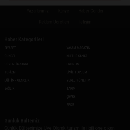
Yazarlarımız
Künye
Haber Gönder
Reklam Ücretleri
İletişim
Haber Kategorileri
SİYASET
YAŞAM-MAGAZİN
GÜNCEL
KÜLTÜR-SANAT
GÜVENLİK-YARGI
EKONOMİ
TURİZM
SİVİL TOPLUM
EĞİTİM - GENÇLİK
YEREL YÖNETİM
SAĞLIK
TARIM
ÇEVRE
SPOR
Günlük Bültemiz
Günlük Bültenimize Uye Olarak turizm ile ilgili öne çıkan