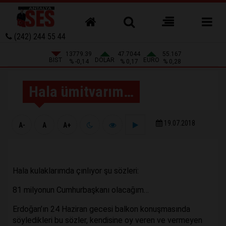
(242) 244 55 44
13779.39
47.7044
55.167
BIST
DOLAR
EURO
% -0,14
% 0,17
% 0,28
Hala ümitvarım…
19.07.2018
A-
A
A+
Hala kulaklarımda çınlıyor şu sözleri:
81 milyonun Cumhurbaşkanı olacağım…
Erdoğan’ın 24 Haziran gecesi balkon konuşmasında
söyledikleri bu sözler, kendisine oy veren ve vermeyen