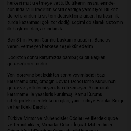
herkesi mutlu etmeye yetti. Bu ülkenin insanı, eninde-
sonunda Milli İrade’nin sesini sandığa yansıtıyor. Bu kez
de referandumla sistem değişikliğine giden, herkesin ilk
turda kazanması çok zor dediği seçimi de alarak sistemin
ilk başkanı olan, ardından da ;
Ben 81 milyonun Cumhurbaşkanı olacağım. Bana oy
veren, vermeyen herkese teşekkür ederim
Dedikten sonra karşımızda bambaşka bir Başkan
göreceğimizi umduk.
Yeni görevine başladıktan sonra yayımladığı bazı
kararnamelerle, örneğin Devlet Denetleme Kurulu’nun
görev ve yetkilerini yeniden düzenleyen 5 numaralı
kararname ile yasalarla kurulmuş, Kamu Kurumu
niteliğindeki meslek kuruluşları, yani Türkiye Barolar Birliği
ve her ildeki Barolar,
Türkiye Mimar ve Mühendisler Odaları ve illerdeki şube
ve temsilcilikler, Mimarlar Odası, İnşaat Mühendisler