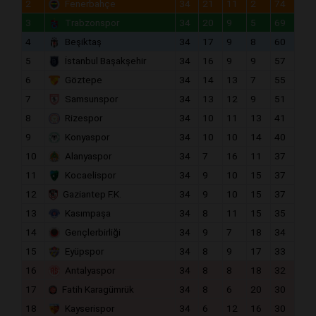
2
Fenerbahçe
34
21
11
2
74
3
Trabzonspor
34
20
9
5
69
4
Beşiktaş
34
17
9
8
60
5
İstanbul Başakşehir
34
16
9
9
57
6
Göztepe
34
14
13
7
55
7
Samsunspor
34
13
12
9
51
8
Rizespor
34
10
11
13
41
9
Konyaspor
34
10
10
14
40
10
Alanyaspor
34
7
16
11
37
11
Kocaelispor
34
9
10
15
37
12
Gaziantep F.K.
34
9
10
15
37
13
Kasımpaşa
34
8
11
15
35
14
Gençlerbirliği
34
9
7
18
34
15
Eyüpspor
34
8
9
17
33
16
Antalyaspor
34
8
8
18
32
17
Fatih Karagümrük
34
8
6
20
30
18
Kayserispor
34
6
12
16
30