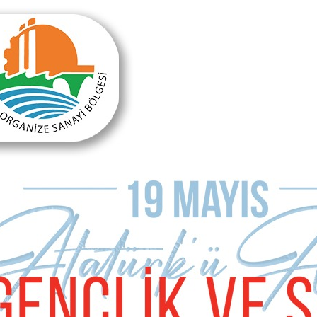
Önceki Makale
Sonraki Makale
Kıskanç şehir!
CHP’de kirlilik!
MAKALE YORUMLARI
Sizde Yorum Ekleyin
İsim Soyad
E-mail Adresiniz (zorunlu değil)