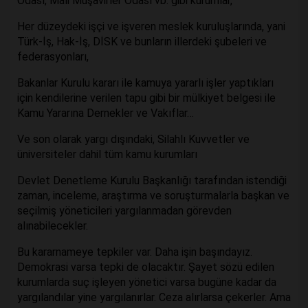
Odası, Mali Müşavirler Odası vb. gibi kurumlar,
Her düzeydeki işçi ve işveren meslek kuruluşlarında, yani
Türk-İş, Hak-İş, DİSK ve bunların illerdeki şubeleri ve
federasyonları,
Bakanlar Kurulu kararı ile kamuya yararlı işler yaptıkları
için kendilerine verilen tapu gibi bir mülkiyet belgesi ile
Kamu Yararına Dernekler ve Vakıflar…
Ve son olarak yargı dışındaki, Silahlı Kuvvetler ve
üniversiteler dahil tüm kamu kurumları
Devlet Denetleme Kurulu Başkanlığı tarafından istendiği
zaman, inceleme, araştırma ve soruşturmalarla başkan ve
seçilmiş yöneticileri yargılanmadan görevden
alınabilecekler.
Bu kararnameye tepkiler var. Daha işin başındayız.
Demokrasi varsa tepki de olacaktır. Şayet sözü edilen
kurumlarda suç işleyen yönetici varsa bugüne kadar da
yargılandılar yine yargılanırlar. Ceza alırlarsa çekerler. Ama