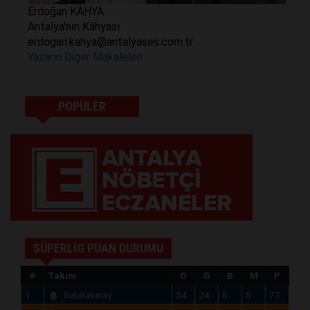
Erdoğan KÂHYA
Antalya'nın Kâhyası
erdogan.kahya@antalyases.com.tr
Yazarın Diğer Makaleleri
POPÜLER
SÜPERLİG PUAN DURUMU
#
Takım
O
G
B
M
P
1
Galatasaray
34
24
5
5
77