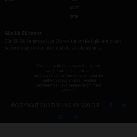
ÇEVRE
SPOR
Günlük Bültemiz
Günlük Bültenimize Uye Olarak turizm ile ilgili öne çıkan
haberleri gün ortasında mail olarak alabilirsiniz.
Web sitemizde yer alan yazılı ve görsel
içeriğin tüm hakları saklıdır.
antalyases.com.tr ' nin onayı olmadan bu
içeriklerin kopyalanması, yeniden
yayınlanması veya yeniden dağıtılması
yasaktır.
©COPYRIGHT 2018 TÜM HAKLARI SAKLIDIR