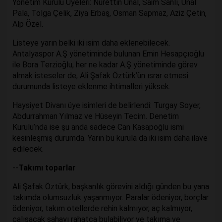
Yönetim Kurulu Üyeleri: Nurettin Ünal, Saim Sanlı, Ünal
Pala, Tolga Çelik, Ziya Erbaş, Osman Sapmaz, Aziz Çetin,
Alp Özel.
Listeye yarın belki iki isim daha eklenebilecek.
Antalyaspor A.Ş yönetiminde bulunan Emin Hesapçıoğlu
ile Bora Terzioğlu, her ne kadar A.Ş yönetiminde görev
almak isteseler de, Ali Şafak Öztürk’ün ısrar etmesi
durumunda listeye eklenme ihtimalleri yüksek.
Haysiyet Divanı üye isimleri de belirlendi: Turgay Soyer,
Abdurrahman Yılmaz ve Hüseyin Tecim. Denetim
Kurulu’nda ise şu anda sadece Can Kasapoğlu ismi
kesinleşmiş durumda. Yarın bu kurula da iki isim daha ilave
edilecek.
--
Takımı toparlar
Ali Şafak Öztürk, başkanlık görevini aldığı günden bu yana
takımda olumsuzluk yaşanmıyor. Paralar ödeniyor, borçlar
ödeniyor, takım otellerde rehin kalmıyor, aç kalmıyor,
çalışacak sahayı rahatça bulabiliyor ve takıma ve