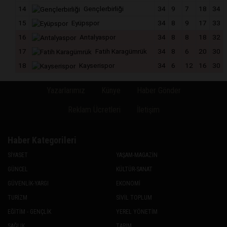
14
Gençlerbirliği
34
9
7
18
34
15
Eyüpspor
34
8
9
17
33
16
Antalyaspor
34
8
8
18
32
17
Fatih Karagümrük
34
8
6
20
30
18
Kayserispor
34
6
12
16
30
Yazarlarımız
Künye
Haber Gönder
Reklam Ücretleri
İletişim
Haber Kategorileri
SİYASET
YAŞAM-MAGAZİN
GÜNCEL
KÜLTÜR-SANAT
GÜVENLİK-YARGI
EKONOMİ
TURİZM
SİVİL TOPLUM
EĞİTİM - GENÇLİK
YEREL YÖNETİM
SAĞLIK
TARIM