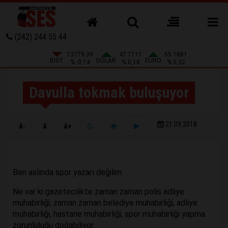
(242) 244 55 44
13779.39
47.7111
55.1881
BIST
DOLAR
EURO
% -0,14
% 0,18
% 0,32
Davulla tokmak buluşuyor
21.09.2018
A-
A
A+
Ben aslında spor yazarı değilim.
Ne var ki gazetecilikte zaman zaman polis adliye
muhabirliği, zaman zaman belediye muhabirliği, adliye
muhabirliği, hastane muhabirliği, spor muhabirliği yapma
zorunluluğu doğabiliyor.