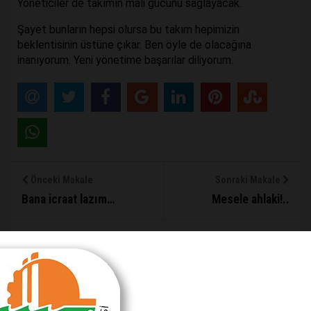
Yöneticiler de takımın mali gücünü sağlayacak.
Şayet bunların hepsi olursa bu takım hepimizin
beklentisinin üstüne çıkar. Ben öyle de olacağına
inanıyorum. Yeni yönetime başarılar diliyorum.
Önceki Makale
Sonraki Makale
Bana icraat lazım…
Mesele ahlaki!..
MAKALE YORUMLARI
Sizde Yorum Ekleyin