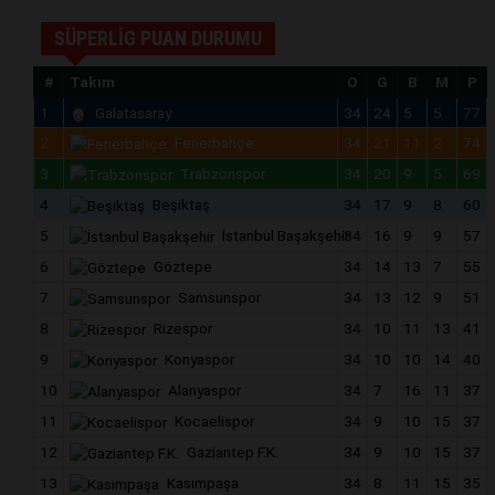
SÜPERLİG PUAN DURUMU
#
Takım
O
G
B
M
P
1
Galatasaray
34
24
5
5
77
2
Fenerbahçe
34
21
11
2
74
3
Trabzonspor
34
20
9
5
69
4
Beşiktaş
34
17
9
8
60
5
İstanbul Başakşehir
34
16
9
9
57
6
Göztepe
34
14
13
7
55
7
Samsunspor
34
13
12
9
51
8
Rizespor
34
10
11
13
41
9
Konyaspor
34
10
10
14
40
10
Alanyaspor
34
7
16
11
37
11
Kocaelispor
34
9
10
15
37
12
Gaziantep F.K.
34
9
10
15
37
13
Kasımpaşa
34
8
11
15
35