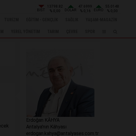
13798.82
47.6999
55.0148
BIST
DOLAR
EURO
% 0,00
% 0,16
% 0,00
TURİZM
EĞİTİM - GENÇLİK
SAĞLIK
YAŞAM-MAGAZİN
UM
YEREL YÖNETİM
TARIM
ÇEVRE
SPOR
Erdoğan KÂHYA
şecek
Antalya'nın Kâhyası
erdogan.kahya@antalyases.com.tr