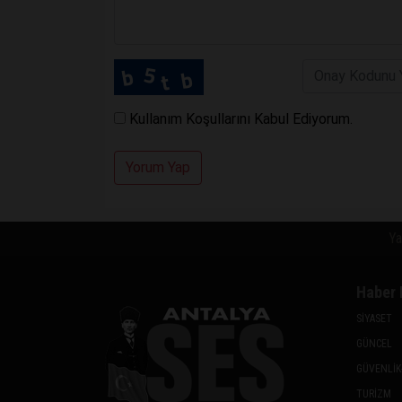
Kullanım Koşullarını Kabul Ediyorum.
Yorum Yap
Ya
Haber 
SİYASET
GÜNCEL
GÜVENLİK
TURİZM