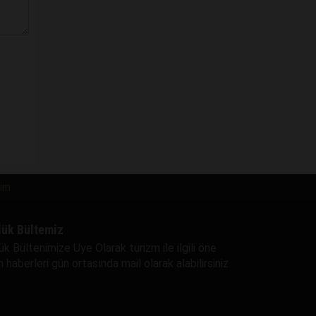
şim
lük Bültemiz
ük Bültenimize Uye Olarak turizm ile ilgili öne
 haberleri gün ortasında mail olarak alabilirsiniz.