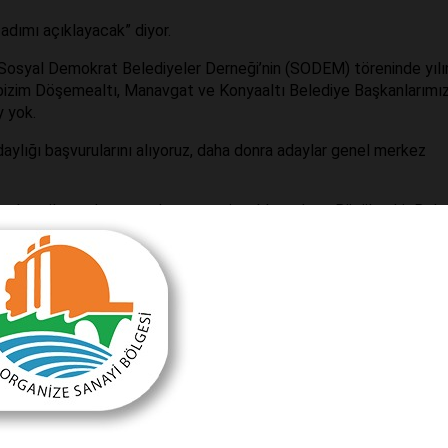
adımı açıklayacak” diyor.
 Sosyal Demokrat Belediyeler Derneği’nin (SODEM) töreninde yılı
n bizim Döşemealtı, Manavgat ve Konyaaltı Belediye Başkanlarımı
y yok.
lığı başvurularını alıyoruz, daha donra adaylar genel merkez
kanı ile toplantı yapılıyor, resmi açıklama bazı Büyükşehir Bele
klayacağız, bu toplantı sonrası olabilir denmiyor,
ar bugün adının açıklanmasını bekledik, söz verdiği gibi olmadı, 
Uysal sözünde durdu ve aday adaylığını ilk açıklayan kişi oldu.