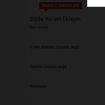
MAKALE YORUMLARI
Sizde Yorum Ekleyin
İsim Soyad
E-mail Adresiniz (zorunlu değil)
Telefon (zorunlu değil)
Yorumunuz