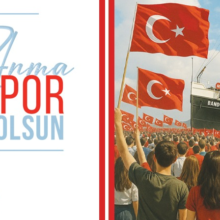
lık
şehir
kale
hane!