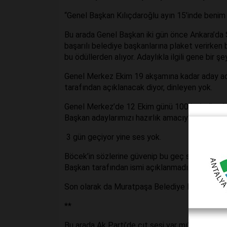
“Genel Başkan Kılıçdaroğlu ayın 15’inde benim 
Bu arada Genel Başkan iki gün önce Ankara’da
başarılı belediye başkanlarına plaket verirke
bu ödüllerden alıyor. Adaylıkla ilgili gene bir şe
Genel Merkez Ekim 19 akşamına kadar aday aday
tarafından açıklanacak diyor, dinleyen yok.
Genel Merkez’de 12 Ekim günü 100 belediye baş
Başkan adaylarımızı hazırlık amacıyla erken açı
3 gün geçiyor yine ses yok.
Böcek’in sözlerine güvenip bu geç saatlere kad
Başkan tarafından ismi açıklanmadı…
Son olarak da Muratpaşa Belediye Başkanı Ümit 
**
Bu arada Ak Parti’de çıt sesi var mı?