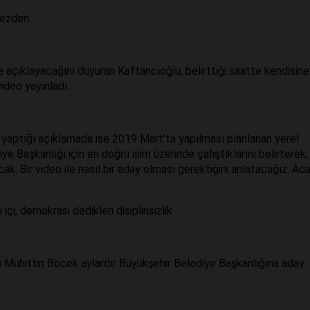
kezden…
açıklayacağını duyuran Kaftancıoğlu, belirttiği saatte kendisine
video yayınladı.
 yaptığı açıklamada ise 2019 Mart'ta yapılması planlanan yerel
 Başkanlığı için en doğru isim üzerinde çalıştıklarını belirterek,
ak. Bir video ile nasıl bir aday olması gerektiğini anlatacağız. Ad
i içi, demokrasi dedikleri disiplinsizlik…
ı Muhittin Böcek aylardır Büyükşehir Belediye Başkanlığına aday