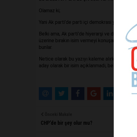
Olamaz ki;
Yani Ak parti’de parti içi demokrasi yok mu?
Belki ama, Ak parti’de hiyerarşi ve disiplin var. 
üzerine bırakın isim vermeyi konuşamaz bile. B
bunlar.
Netice olarak bu yazıyı kaleme alırken saatler
aday olarak bir isim açıklanmadı, belki yarına 
Önceki Makale
CHP’de bir şey olur mu?