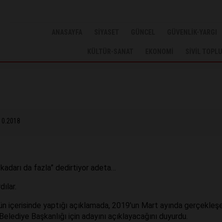
ANASAYFA
SİYASET
GÜNCEL
GÜVENLİK-YARGI
KÜLTÜR-SANAT
EKONOMİ
SİVİL TOPL
10.2018
kadarı da fazla” dedirtiyor adeta…
ılar.
ün içerisinde yaptığı açıklamada, 2019'un Mart ayında gerçekle
elediye Başkanlığı için adayını açıklayacağını duyurdu.