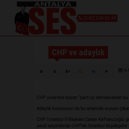
(242) 244 55 44
CHP ve adaylık
16.
A-
A
A+
CHP yönetimi bazen “parti içi demokrasinin bu 
Adaylık konusunun da bu anlamda suyunu çıkard
CHP İstanbul İl Başkanı Canan Kaftancıoğlu g
yerel seçimlerde CHP'nin İstanbul Büyükşehir B