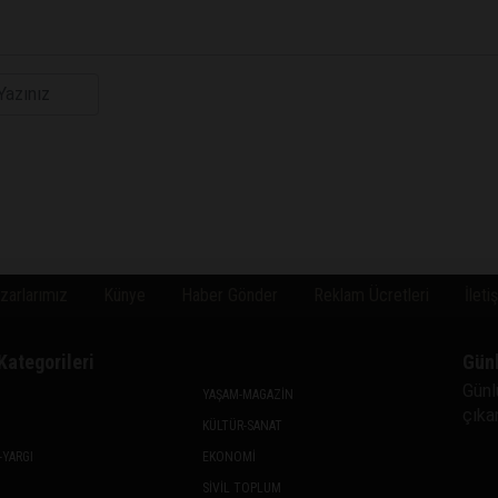
zarlarımız
Künye
Haber Gönder
Reklam Ücretleri
İleti
Kategorileri
Gün
Günl
YAŞAM-MAGAZİN
çıkan
KÜLTÜR-SANAT
-YARGI
EKONOMİ
SİVİL TOPLUM