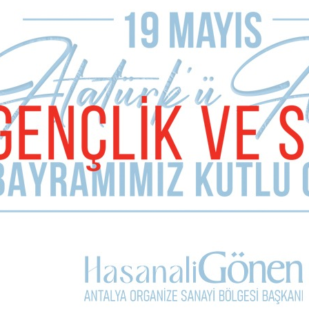
Bir il Başkanı, bir milletvekili, ya da bir Belediye Başkanı çıkıp aday
elki bu kadar da fazla diyeceksiniz ama sonuca etki eden konular
 bir hayli ilerlemişti ve CHP Genel Merkezi’nden Antalya’da Büyük
kaldı diyerek biz de köşemizi siyasete kapattık.
Sonraki Ma
Çay ba