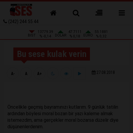
(242) 244 55 44
13779.39
47.7111
55.1881
BIST
DOLAR
EURO
% -0,14
% 0,18
% 0,32
Bu sese kulak verin
27.08.2018
A-
A
A+
Öncelikle geçmiş bayramınızı kutlarım. 9 günlük tatilin
ardından böylesi moral bozan bir yazı kaleme almak
istemezdim, ama gerçekler moral bozarsa düzelir diye
düşünenlerdenim.