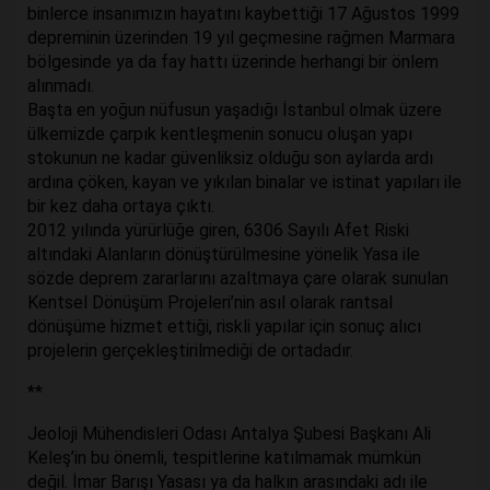
binlerce insanımızın hayatını kaybettiği 17 Ağustos 1999
depreminin üzerinden 19 yıl geçmesine rağmen Marmara
bölgesinde ya da fay hattı üzerinde herhangi bir önlem
alınmadı.
Başta en yoğun nüfusun yaşadığı İstanbul olmak üzere
ülkemizde çarpık kentleşmenin sonucu oluşan yapı
stokunun ne kadar güvenliksiz olduğu son aylarda ardı
ardına çöken, kayan ve yıkılan binalar ve istinat yapıları ile
bir kez daha ortaya çıktı.
2012 yılında yürürlüğe giren, 6306 Sayılı Afet Riski
altındaki Alanların dönüştürülmesine yönelik Yasa ile
sözde deprem zararlarını azaltmaya çare olarak sunulan
Kentsel Dönüşüm Projeleri’nin asıl olarak rantsal
dönüşüme hizmet ettiği, riskli yapılar için sonuç alıcı
projelerin gerçekleştirilmediği de ortadadır.
**
Jeoloji Mühendisleri Odası Antalya Şubesi Başkanı Ali
Keleş’in bu önemli, tespitlerine katılmamak mümkün
değil. İmar Barışı Yasası ya da halkın arasındaki adı ile