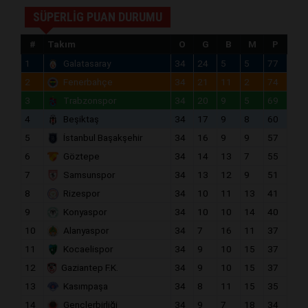
SÜPERLİG PUAN DURUMU
#
Takım
O
G
B
M
P
1
Galatasaray
34
24
5
5
77
2
Fenerbahçe
34
21
11
2
74
3
Trabzonspor
34
20
9
5
69
4
Beşiktaş
34
17
9
8
60
5
İstanbul Başakşehir
34
16
9
9
57
6
Göztepe
34
14
13
7
55
7
Samsunspor
34
13
12
9
51
8
Rizespor
34
10
11
13
41
9
Konyaspor
34
10
10
14
40
10
Alanyaspor
34
7
16
11
37
11
Kocaelispor
34
9
10
15
37
12
Gaziantep F.K.
34
9
10
15
37
13
Kasımpaşa
34
8
11
15
35
14
Gençlerbirliği
34
9
7
18
34