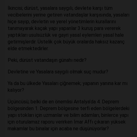
İkincisi; dürüst, yasalara saygılı, devlete karşı tüm
vecibelerini yerine getiren vatandaşlar karşısında, yasaları
hiçe sayıp, devletin ve yerel yönetimlerin kurallarını
tanımayarak kaçak yapı yapanlar 3 kuruş para vererek
yaptıkları usulsüzlük ve gayri yasal eylemleri yasal hale
getirmişlerdir. Üstelik çok büyük oralarda haksız kazanç
elde etmektedirler.
Peki, dürüst vatandaşın günahı nedir?
Devletine ve Yasalara saygılı olmak suç mudur?
Ya da bu ülkede Yasaları çiğnemek; yapanın yanına kar mı
kalıyor?
Üçüncüsü; belki de en önemlisi Antalya’da 4. Deprem
bölgesinden 1. Deprem bölgesine terfi eden bölgelerdeki
yapı stokları için uzmanlar ve bilim adamları, binlerce yapı
için oturulamaz raporu verirken İmar Affı çıkaran yüksek
makamlar bu binalar için acaba ne düşünüyorlar?