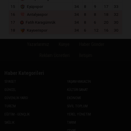
15
Eyüpspor
34
8
9
17
33
16
Antalyaspor
34
8
8
18
32
17
Fatih Karagümrük
34
8
6
20
30
18
Kayserispor
34
6
12
16
30
Yazarlarımız
Künye
Haber Gönder
Reklam Ücretleri
İletişim
Haber Kategorileri
SİYASET
YAŞAM-MAGAZİN
GÜNCEL
KÜLTÜR-SANAT
GÜVENLİK-YARGI
EKONOMİ
TURİZM
SİVİL TOPLUM
EĞİTİM - GENÇLİK
YEREL YÖNETİM
SAĞLIK
TARIM
ÇEVRE