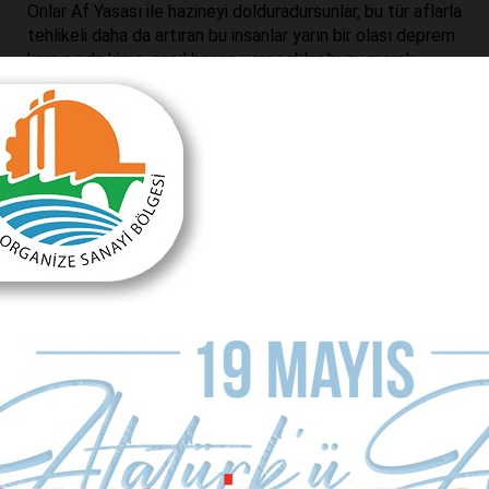
Onlar Af Yasası ile hazineyi dolduradursunlar, bu tür aflarla
tehlikeli daha da artıran bu insanlar yarın bir olası deprem
karşısında kime, nasıl hesap verecekler bunu merak
ederim...
Önceki Makale
Sonraki Makale
AVM’ler kapansın mı?
Azmin zaferi…
MAKALE YORUMLARI
Sizde Yorum Ekleyin
İsim Soyad