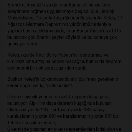
Efendim; İmar Affı ya da İmar Barışı adı ne ise tüm
eleştirilere rağmen uygulanmaya başladı bile. Jeoloji
Mühendisleri, Odası Antalya Şubesi Başkanı Ali Keleş, 17
Ağustos Marmara Depreminin yıldönümü nedeniyle
yaptığı basın açıklamasında, İmar Barışı Yasası’na atıfta
bulunarak çok önemli şeyler söyledi ve bu konuya çok
geniş yer verdi.
Keleş, özetle İmar Barışı Yasası’nın denetimsiz ve
kimliksiz bina artışına neden olacağını, bunun da deprem
için önemli bir risk yarattığını ileri sürdü.
Başkan Keleş’in açıklamasında altı çizilmesi gereken o
kadar doğru var ki; Nedir bunlar?
Ülkemiz sismik yönden en aktif deprem kuşağında
bulunuyor. Alp-Himalaya deprem kuşağında bulunan
ülkemizin yüzde 93’ü , nüfusun yüzde 98’i, sanayi
kuruluşlarının yüzde 98’i ve barajlarımızın yüzde 95’i bu
tehlikeli kuşak üzerinde,
Ülkemizde yaşanan en yıkıcı depremlerden birisi olan ve