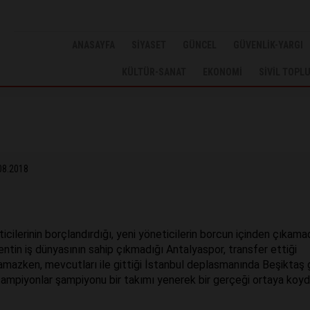
ANASAYFA
SİYASET
GÜNCEL
GÜVENLİK-YARGI
KÜLTÜR-SANAT
EKONOMİ
SİVİL TOPL
08.2018
icilerinin borçlandırdığı, yeni yöneticilerin borcun içinden çıkamad
 kentin iş dünyasının sahip çıkmadığı Antalyaspor, transfer ettiği
mazken, mevcutları ile gittiği İstanbul deplasmanında Beşiktaş g
şampiyonlar şampiyonu bir takımı yenerek bir gerçeği ortaya koyd