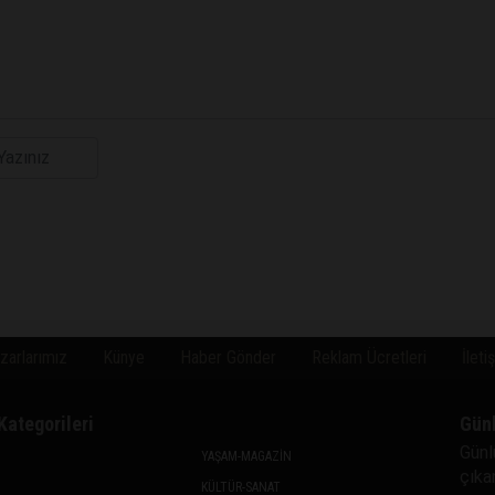
zarlarımız
Künye
Haber Gönder
Reklam Ücretleri
İleti
Kategorileri
Gün
Günl
YAŞAM-MAGAZİN
çıkan
KÜLTÜR-SANAT