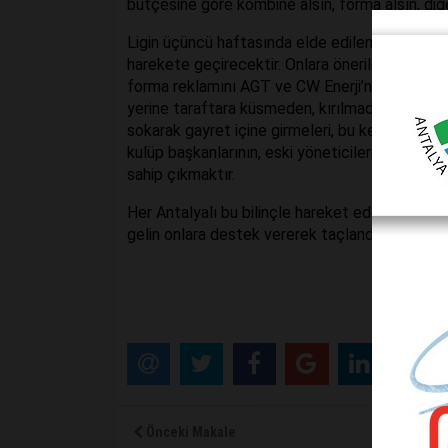
bütçesine göre kombine alsın, forma alsın, diğ
Ligin üçüncü haftasında elde edilen bu başarı
harekete geçirecektir. Onlara önerilen 50 ve 100
forma reklamını AGT ve CW Enerji’nin forma re
yerine taraftara küsmeden, kırılmadan yeni takvi
sokarak gayret içine girmeleri, bu kentin takı
kulüp başkanlarının, eski yöneticilerin mevcu
sahip çıkmaktır.
Her Antalyalı bu bilinçle hareket ederse, başa
gelin onlara destek vererek taçlandıralım…
Önceki Makale