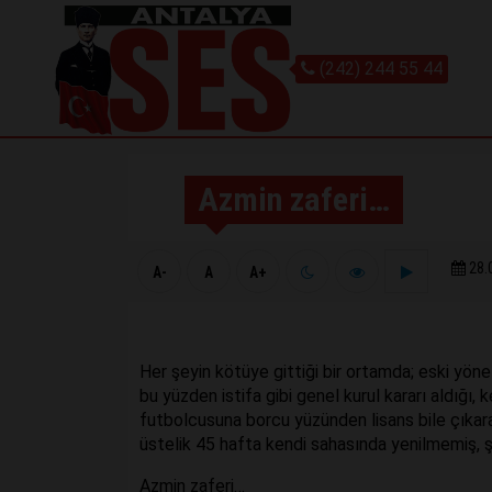
(242) 244 55 44
Azmin zaferi…
28.
A-
A
A+
Her şeyin kötüye gittiği bir ortamda; eski yönet
bu yüzden istifa gibi genel kurul kararı aldığı,
futbolcusuna borcu yüzünden lisans bile çıkara
üstelik 45 hafta kendi sahasında yenilmemiş, 
Azmin zaferi…