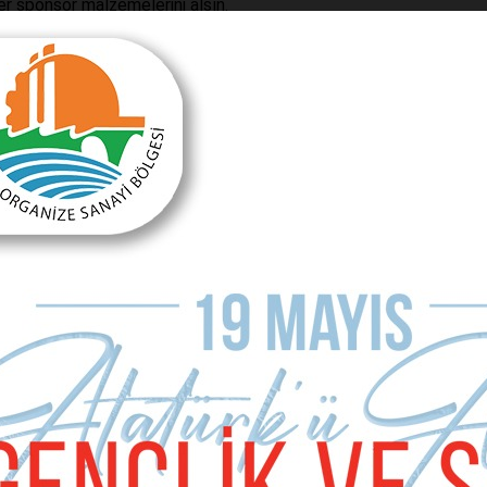
er sponsor malzemelerini alsın.
 şüphesiz AKTOB’un mektup gönderdiği turizmci işadamlarını da
 bin liralık paketlerden birini mutlaka alacaklardır. Bu hafta iki y
klamlarının devamı da gelecektir. Yönetim genel kurulu toplamak
ye kişilerle bu sorunu çözmek için biraz da taşın altına ellerini
mına sahip çıkmaları gerekir. Bu takıma zamanında emek vermiş es
t yönetime destek vermeleri görevleridir. Takımına sahip çıkmak k
ramayacağımız hiçbir sorun olamaz. Bir avuç futbolcumuzun zaferi
Sonraki Ma