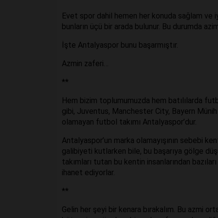
Evet spor dahil hemen her konuda sağlam ve iyi 
bunların üçü bir arada bulunur. Bu durumda azi
İşte Antalyaspor bunu başarmıştır.
Azmin zaferi…
**
Hem bizim toplumumuzda hem batılılarda futbol 
gibi, Juventus, Manchester City, Bayern Münih 
olamayan futbol takımı Antalyaspor’dur.
Antalyaspor’un marka olamayışının sebebi kentin
galibiyeti kutlarken bile, bu başarıya gölge d
takımları tutan bu kentin insanlarından bazıla
ihanet ediyorlar.
**
Gelin her şeyi bir kenara bırakalım. Bu azmi or