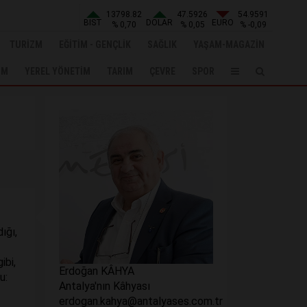
13798.82
47.5926
54.9591
BIST
DOLAR
EURO
% 0,70
% 0,05
% -0,09
TURİZM
EĞİTİM - GENÇLİK
SAĞLIK
YAŞAM-MAGAZİN
UM
YEREL YÖNETİM
TARIM
ÇEVRE
SPOR
ığı,
ibi,
Erdoğan KÂHYA
u:
Antalya'nın Kâhyası
erdogan.kahya@antalyases.com.tr