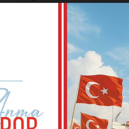
6
Göztepe
34
14
13
7
55
7
Samsunspor
34
13
12
9
51
eni
8
Rizespor
34
10
11
13
41
9
Konyaspor
34
10
10
14
40
10
Alanyaspor
34
7
16
11
37
ki
ente
11
Kocaelispor
34
9
10
15
37
12
Gaziantep F.K.
34
9
10
15
37
13
Kasımpaşa
34
8
11
15
35
ni,
14
Gençlerbirliği
34
9
7
18
34
15
Eyüpspor
34
8
9
17
33
16
Antalyaspor
34
8
8
18
32
17
Fatih Karagümrük
34
8
6
20
30
18
Kayserispor
34
6
12
16
30
kale