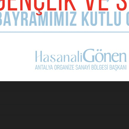
Ali Şafak Öztürk’ün ayak se