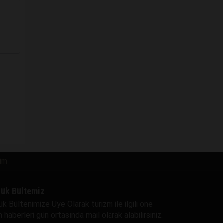
şim
lük Bültemiz
ük Bültenimize Uye Olarak turizm ile ilgili öne
 haberleri gün ortasında mail olarak alabilirsiniz.