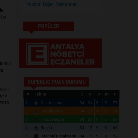
Yazarın Diğer Makaleleri
de
tur.
POPÜLER
Madrid
ka
SÜPERLİG PUAN DURUMU
haklı
#
Takım
O
G
B
M
P
aşka
kente
1
Galatasaray
34
24
5
5
77
2
Fenerbahçe
34
21
11
2
74
3
Trabzonspor
34
20
9
5
69
4
Beşiktaş
34
17
9
8
60
5
İstanbul Başakşehir
34
16
9
9
57