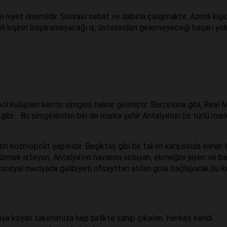
niyet önemlidir. Sonrası sebat ve sabırla çalışmaktır. Azimli kişi
mli kişinin başaramayacağı iş, üstesinden gelemeyeceği başarı yok
kulüpleri kentin simgesi haline gelmiştir. Barcelona gibi, Real 
gibi… Bu simgelerden biri de marka şehir Antalya’nın bir türlü mar
 kozmopolit yapısıdır. Beşiktaş gibi bir takım karşısında alınan 
üşürmek isteyen, Antalya’nın havasını soluyan, ekmeğini yiyen ve b
rı sosyal medyada galibiyeti ofsayttan atılan gole bağlayarak bu 
taya koyan takımımıza hep birlikte sahip çıkalım. Herkes kendi