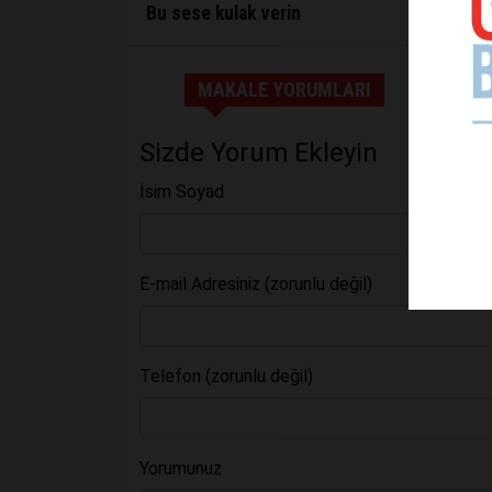
Bu sese kulak verin
MAKALE YORUMLARI
Sizde Yorum Ekleyin
İsim Soyad
E-mail Adresiniz (zorunlu değil)
Telefon (zorunlu değil)
Yorumunuz