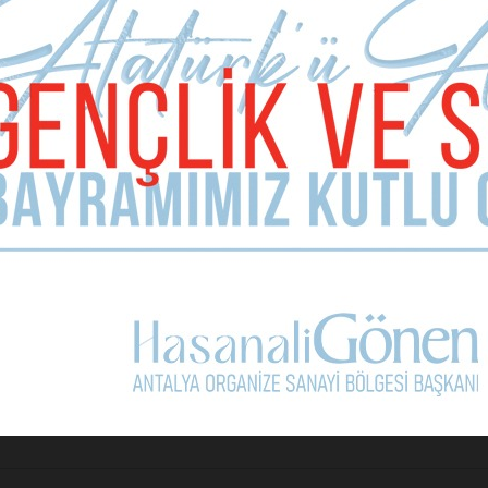
cdanlarda mahkum edilecektir...
Sonraki Ma
Amerikalı turizmcilerin Joe Biden 