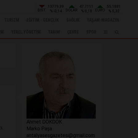
13779.39
47.7111
55.1881
BIST
DOLAR
EURO
% -0,14
% 0,18
% 0,32
TURİZM
EĞİTİM - GENÇLİK
SAĞLIK
YAŞAM-MAGAZİN
UM
YEREL YÖNETİM
TARIM
ÇEVRE
SPOR
Ahmet DÖKDÖK
tı.
Marko Paşa
antalyasesgazetesi@gmail.com