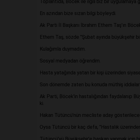
Toplantıda, Böcek ile ilgili biz bir uygulamaya
En azından bize sızan bilgi böyleydi.
Ak Parti İl Başkanı İbrahim Ethem Taş'ın Böcek 
Ethem Taş, sözde "Şubat ayında büyükşehir b
Kulağımla duymadım.
Sosyal medyadan öğrendim.
Hasta yatağında yatan bir kişi üzerinden siyas
Son dönemde zaten bu konuda müthiş iddialar o
Ak Parti, Böcek'in hastalığından faydalanıp Büy
ki.
Hakan Tütüncü'nün mecliste aday gösterilece
Oysa Tütüncü bir kaç defa, "Hastalık üzerinde
Tütüncü'yü Büyükşehir'e başkan yapmak için bir