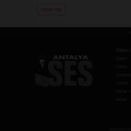
Yorum Yap
Ya
Haber 
SİYASET
GÜNCEL
GÜVENLİK
TURİZM
EĞİTİM - 
SAĞLIK
Web sitemizde