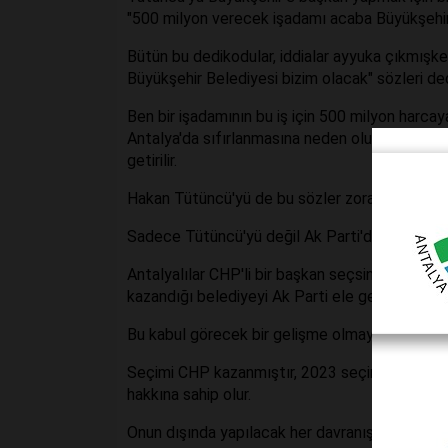
"500 milyon verecek işadamı acaba Büyükşehir'
Bütün bu dedikodular, iddialar ayyuka çıkmışken
Büyükşehir Belediyesi bizim olacak" sözleri de
Ben bir işadamının bu iş için 500 milyon harca
Antalya'da sıfırlanmasına neden olur. İşadamı 
getirilir.
Hakan Tütüncü'yü de bu sözler zora sokacaktı
Sadece Tütüncü'yü değil Ak Parti'de vicdanlar
Antalyalılar CHP'li bir başkan seçsin, seçilen 
kazandığı belediyeyi Ak Parti ele geçirsin.
Bu kabul görecek bir gelişme olmayacaktır.
Seçimi CHP kazanmıştır, 2023 seçiminde iyi bir
hakkına sahip olur.
Onun dışında yapılacak her davranış ayak oyunu