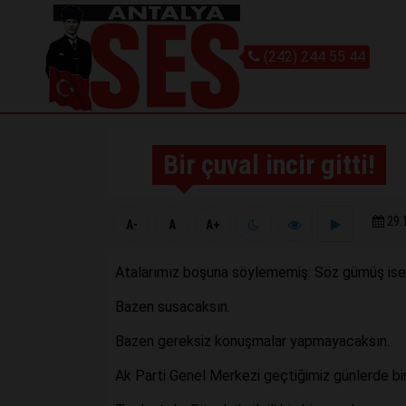
(242) 244 55 44
Bir çuval incir gitti!
29.
A-
A
A+
Atalarımız boşuna söylememiş: Söz gümüş ise sü
Bazen susacaksın.
Bazen gereksiz konuşmalar yapmayacaksın.
Ak Parti Genel Merkezi geçtiğimiz günlerde bir 