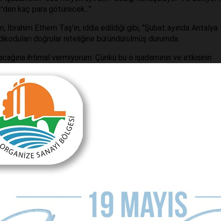
den kaç para götürecek..."
, İbrahim Ethem Taş'ın, iddia edildiği gibi, "Şubat ayında Antalya
dikoduları doğrular niteliğine büründürülmüş durumda.
yacağına ihtimal vermiyorum. Çünkü bu o işadamının ve etkisinin
Antalyalıların vicdanında mahkum edilir. İnanın sokağa çıkamaz d
r.
da yargılanacaktır.
başkanın hastalığından yararlanılsın ve ayak oyunlarıyla CHP'nin
 aday çıkarır ve Ak Parti kazanır. Ve 5 yıl bu Antalya'yı yönetme
 olarak vicdanlarda tartışılacaktır.