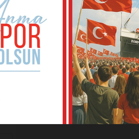
kale
umudu