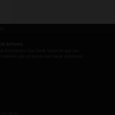
şim
lük Bültemiz
ük Bültenimize Uye Olarak turizm ile ilgili öne
 haberleri gün ortasında mail olarak alabilirsiniz.
ayı olmadan bu