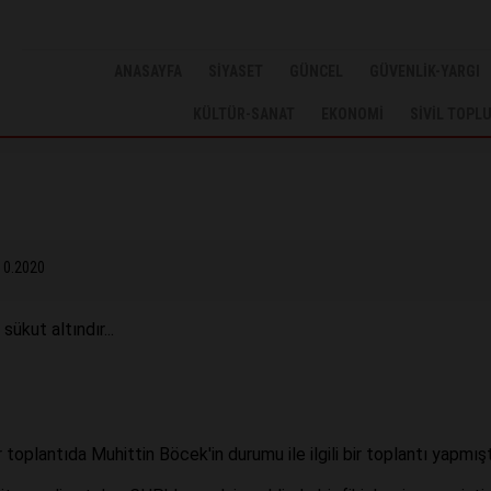
ANASAYFA
SİYASET
GÜNCEL
GÜVENLİK-YARGI
KÜLTÜR-SANAT
EKONOMİ
SİVİL TOPL
10.2020
kut altındır...
toplantıda Muhittin Böcek'in durumu ile ilgili bir toplantı yapmış