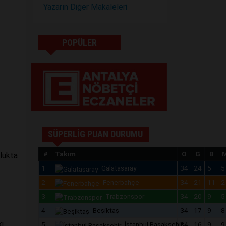
.
Yazarın Diğer Makaleleri
POPÜLER
SÜPERLİG PUAN DURUMU
#
Takım
O
G
B
nlukta
1
Galatasaray
34
24
5
5
2
Fenerbahçe
34
21
11
2
3
Trabzonspor
34
20
9
5
4
Beşiktaş
34
17
9
8
i,
5
İstanbul Başakşehir
34
16
9
9