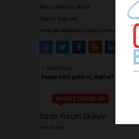
Bence yanlış bir çıkıştır.
Elbette doğru ise.
Yanlış ise dedikoduyu çıkarıp ortaya atanlar vi
Önceki Makale
Başkan Vekili yetkili mi, değil mi?
MAKALE YORUMLARI
Sizde Yorum Ekleyin
İsim Soyad