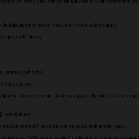
 gitmeyelim, talep CHP'den gelsin şeklinde bir fikir benimsenmişti
ile ilgili bir çıkışı sosyal medyada bomba etkisi yarattı.
ize geçecek" demiş.
et yapmak çok çirkin.
rtaya atılıyor.
ükşehir'i ele geçirmenin planlarını yapıyor diyenler o kadar çoğu
ği konuşuluyor.
n politika yapmam" şeklinde çok da güzel açıklamalar yaptı.
 işadamının "500 milyon ayırdım" dediği konuşuluyor. Ve deniyor k