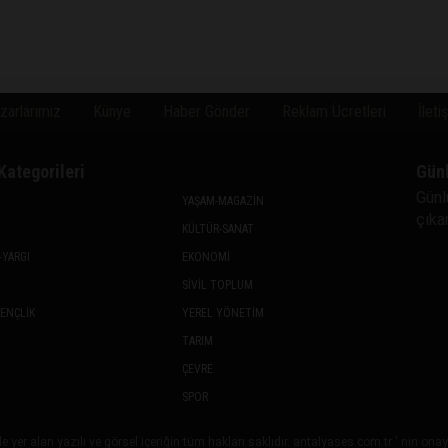
zarlarımız
Künye
Haber Gönder
Reklam Ücretleri
İleti
Kategorileri
Gün
Günl
YAŞAM-MAGAZİN
çıkan
KÜLTÜR-SANAT
-YARGI
EKONOMİ
SİVİL TOPLUM
GENÇLİK
YEREL YÖNETİM
TARIM
ÇEVRE
SPOR
 yer alan yazılı ve görsel içeriğin tüm hakları saklıdır. antalyases.com.tr ' nin on