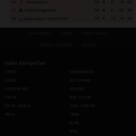
16
Antalyaspor
34
8
8
18
32
17
Fatih Karagümrük
34
8
6
20
30
18
Kayserispor
34
6
12
16
30
Yazarlarımız
Künye
Haber Gönder
Reklam Ücretleri
İletişim
Haber Kategorileri
SİYASET
YAŞAM-MAGAZİN
GÜNCEL
KÜLTÜR-SANAT
GÜVENLİK-YARGI
EKONOMİ
TURİZM
SİVİL TOPLUM
EĞİTİM - GENÇLİK
YEREL YÖNETİM
SAĞLIK
TARIM
ÇEVRE
SPOR