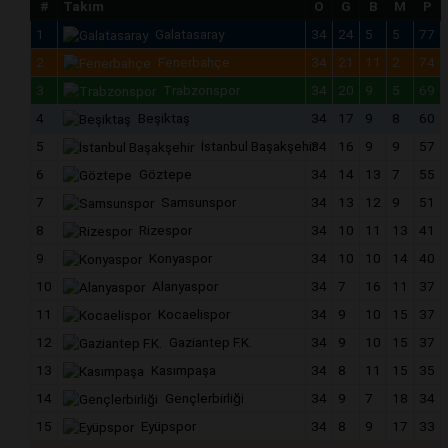
#
Takım
O
G
B
M
P
1
Galatasaray
34
24
5
5
77
2
Fenerbahçe
34
21
11
2
74
3
Trabzonspor
34
20
9
5
69
4
Beşiktaş
34
17
9
8
60
5
İstanbul Başakşehir
34
16
9
9
57
6
Göztepe
34
14
13
7
55
7
Samsunspor
34
13
12
9
51
8
Rizespor
34
10
11
13
41
9
Konyaspor
34
10
10
14
40
10
Alanyaspor
34
7
16
11
37
11
Kocaelispor
34
9
10
15
37
12
Gaziantep F.K.
34
9
10
15
37
13
Kasımpaşa
34
8
11
15
35
14
Gençlerbirliği
34
9
7
18
34
15
Eyüpspor
34
8
9
17
33