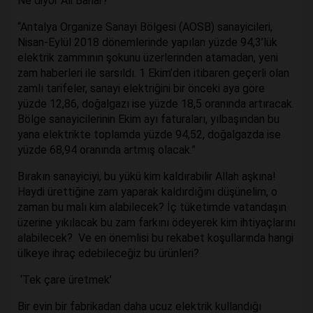
Ne diyor Ali Bahar?
“Antalya Organize Sanayi Bölgesi (AOSB) sanayicileri,
Nisan-Eylül 2018 dönemlerinde yapılan yüzde 94,3’lük
elektrik zammının şokunu üzerlerinden atamadan, yeni
zam haberleri ile sarsıldı. 1 Ekim’den itibaren geçerli olan
zamlı tarifeler, sanayi elektriğini bir önceki aya göre
yüzde 12,86, doğalgazı ise yüzde 18,5 oranında artıracak.
Bölge sanayicilerinin Ekim ayı faturaları, yılbaşından bu
yana elektrikte toplamda yüzde 94,52, doğalgazda ise
yüzde 68,94 oranında artmış olacak.”
Bırakın sanayiciyi, bu yükü kim kaldırabilir Allah aşkına!
Haydi ürettiğine zam yaparak kaldırdığını düşünelim, o
zaman bu malı kim alabilecek? İç tüketimde vatandaşın
üzerine yıkılacak bu zam farkını ödeyerek kim ihtiyaçlarını
alabilecek? Ve en önemlisi bu rekabet koşullarında hangi
ülkeye ihraç edebileceğiz bu ürünleri?
‘Tek çare üretmek’
Bir evin bir fabrikadan daha ucuz elektrik kullandığı