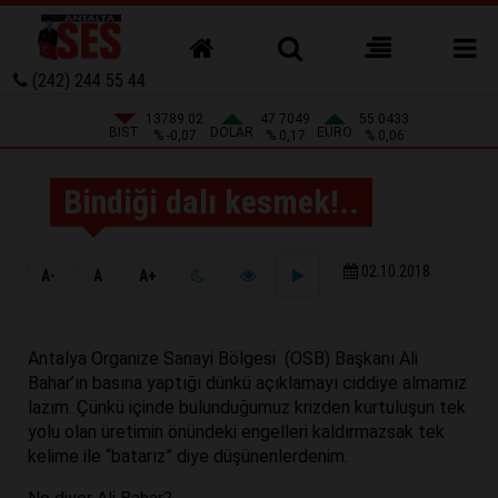
(242) 244 55 44
13789.02
47.7049
55.0433
BIST
DOLAR
EURO
% -0,07
% 0,17
% 0,06
Bindiği dalı kesmek!..
02.10.2018
A-
A
A+
Antalya Organize Sanayi Bölgesi (OSB) Başkanı Ali
Bahar’ın basına yaptığı dünkü açıklamayı ciddiye almamız
lazım. Çünkü içinde bulunduğumuz krizden kurtuluşun tek
yolu olan üretimin önündeki engelleri kaldırmazsak tek
kelime ile “batarız” diye düşünenlerdenim.