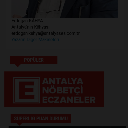
Erdoğan KÂHYA
Antalya'nın Kâhyası
erdogan.kahya@antalyases.com.tr
Yazarın Diğer Makaleleri
POPÜLER
SÜPERLİG PUAN DURUMU