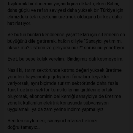
trajikomik bir dönemin yaşandığına dikkat çeken Bahar,
daha güçlü ve refah seviyesi daha yüksek bir Türkiye için
elimizdeki tek reçetenin üretmek olduğunu bir kez daha
hatırlatıyor.
Ve bütün bunları kendilerine yaşattıkları için sitemlerin en
büyüğünü dile getirerek, halkın diliyle “Sanayici yetim mi,
öksüz mü? Üstümüze geliyorsunuz?” sorusunu yöneltiyor.
Evet, bu sese kulak verelim. Bindiğimiz dalı kesmeyelim.
Nasıl ki, tarım sektöründe katma değeri yüksek üretime
yönelen, hayvancılığı geliştiren firmalara teşvikler
veriyorsak, aynı biçimde turizm sektöründe daha fazla
turist getiren sektör temsilcilerinin girdilerine ortak
oluyorsak, ekonominin bel kemiği sanayiciye de üretime
yönelik kullanılan elektrik konusunda sübvansiyon
uygulamalı ya da zam yerine indirim yapmalıyız.
Benden söylemesi, sanayici batarsa belimizi
doğrultamayız…