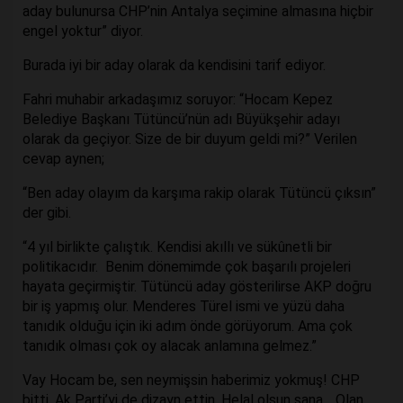
aday bulunursa CHP’nin Antalya seçimine almasına hiçbir
engel yoktur” diyor.
Burada iyi bir aday olarak da kendisini tarif ediyor.
Fahri muhabir arkadaşımız soruyor: “Hocam Kepez
Belediye Başkanı Tütüncü’nün adı Büyükşehir adayı
olarak da geçiyor. Size de bir duyum geldi mi?” Verilen
cevap aynen;
“Ben aday olayım da karşıma rakip olarak Tütüncü çıksın”
der gibi.
“4 yıl birlikte çalıştık. Kendisi akıllı ve sükûnetli bir
politikacıdır. Benim dönemimde çok başarılı projeleri
hayata geçirmiştir. Tütüncü aday gösterilirse AKP doğru
bir iş yapmış olur. Menderes Türel ismi ve yüzü daha
tanıdık olduğu için iki adım önde görüyorum. Ama çok
tanıdık olması çok oy alacak anlamına gelmez.”
Vay Hocam be, sen neymişsin haberimiz yokmuş! CHP
bitti, Ak Parti’yi de dizayn ettin. Helal olsun sana… Olan