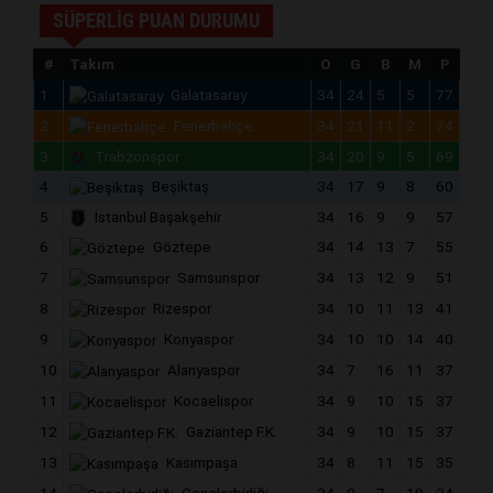
SÜPERLİG PUAN DURUMU
#
Takım
O
G
B
M
P
1
Galatasaray
34
24
5
5
77
2
Fenerbahçe
34
21
11
2
74
3
Trabzonspor
34
20
9
5
69
4
Beşiktaş
34
17
9
8
60
5
İstanbul Başakşehir
34
16
9
9
57
6
Göztepe
34
14
13
7
55
7
Samsunspor
34
13
12
9
51
8
Rizespor
34
10
11
13
41
9
Konyaspor
34
10
10
14
40
10
Alanyaspor
34
7
16
11
37
11
Kocaelispor
34
9
10
15
37
12
Gaziantep F.K.
34
9
10
15
37
13
Kasımpaşa
34
8
11
15
35