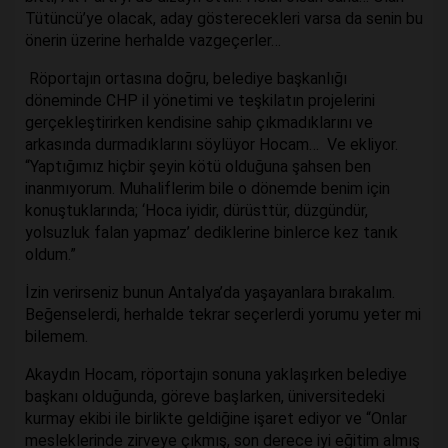
Tütüncü’ye olacak, aday gösterecekleri varsa da senin bu
önerin üzerine herhalde vazgeçerler…
Röportajın ortasına doğru, belediye başkanlığı
döneminde CHP il yönetimi ve teşkilatın projelerini
gerçekleştirirken kendisine sahip çıkmadıklarını ve
arkasında durmadıklarını söylüyor Hocam… Ve ekliyor.
“Yaptığımız hiçbir şeyin kötü olduğuna şahsen ben
inanmıyorum. Muhaliflerim bile o dönemde benim için
konuştuklarında; ‘Hoca iyidir, dürüsttür, düzgündür,
yolsuzluk falan yapmaz’ dediklerine binlerce kez tanık
oldum.”
İzin verirseniz bunun Antalya’da yaşayanlara bırakalım.
Beğenselerdi, herhalde tekrar seçerlerdi yorumu yeter mi
bilemem.
Akaydın Hocam, röportajın sonuna yaklaşırken belediye
başkanı olduğunda, göreve başlarken, üniversitedeki
kurmay ekibi ile birlikte geldiğine işaret ediyor ve “Onlar
mesleklerinde zirveye çıkmış, son derece iyi eğitim almış