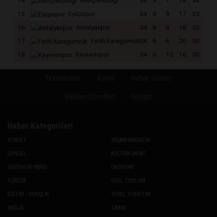
14
Gençlerbirliği
34
9
7
18
34
15
Eyüpspor
34
8
9
17
33
16
Antalyaspor
34
8
8
18
32
17
Fatih Karagümrük
34
8
6
20
30
18
Kayserispor
34
6
12
16
30
Yazarlarımız
Künye
Haber Gönder
Reklam Ücretleri
İletişim
Haber Kategorileri
SİYASET
YAŞAM-MAGAZİN
GÜNCEL
KÜLTÜR-SANAT
GÜVENLİK-YARGI
EKONOMİ
TURİZM
SİVİL TOPLUM
EĞİTİM - GENÇLİK
YEREL YÖNETİM
SAĞLIK
TARIM