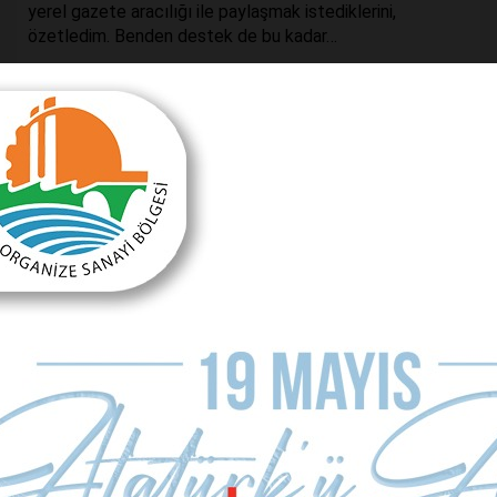
yerel gazete aracılığı ile paylaşmak istediklerini,
özetledim. Benden destek de bu kadar…
Önceki Makale
Sonraki Makale
WTM 2018’in ardından
Emektarlar ne olacak?
MAKALE YORUMLARI
Sizde Yorum Ekleyin
İsim Soyad