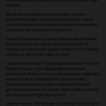
kötü bir siyasetçi ve yöneticidir. Her şeyi hafife alır” diye
tarif etti.
Neyse ben röportaja dönmek ve değerli Hocamın
söylediklerine ilişkin yorum getirmek istiyorum. Yazıyı;
soru başlıklarına göre ayırdığımda Akaydın’ın söyledikleri
veya söylemek istedikleri ortaya çıkıyor.
Önce CHP’nin neden oy kaybettiğini açıklıyor. Kendisinin
aday adayı olmasına rağmen, listeye giremediği 24
Haziran seçimleri sonrası yapılan hataların CHP’yi içinden
çıkılmaz bir duruma getirdiğini söylüyor.
“Yapılan hatalar nedir?” diye düşünüyorum önce. Sonra da
hatayı (hata ise) Cumhurbaşkanlığı seçimlerinde
desteklediği Muharrem İnce ve arkadaşlarının olağanüstü
kongre için imza toplanmasını ve yönetimin yerel
seçimleri gerekçe göstererek olağanüstü kongreye
gitmek istememesini görüyorum. “Başarısızlık ya da hata
yapılmışsa budur” diye düşünüyorum.
Akaydın Hocam; “Her ne kadar bu sıkıntılar varsa da iyi bir