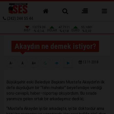
(242) 244 55 44
13779.39
47.7111
55.1881
BIST
DOLAR
EURO
% -0,14
% 0,18
% 0,32
Akaydın ne demek istiyor?
13.11.2018
A-
A
A+
Büyükşehir eski Belediye Başkanı Mustafa Akaydın’ın ilk
defa duyduğum bir “fahri muhabir” beyefendiye verdiği
soru-cevaplı, haber–röportajı okuyordum. Bu sırada
yanımıza gelen ortak bir arkadaşımız dedi ki;
“Mustafa Akaydın iyi bir arkadaştır, iyi bir doktordur ama