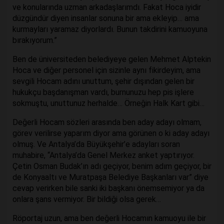
ve konularında uzman arkadaşlarımdı. Fakat Hoca iyidir
düzgündür diyen insanlar sonuna bir ama ekleyip… ama
kurmayları yaramaz diyorlardı. Bunun takdirini kamuoyuna
bırakıyorum.”
Ben de üniversiteden belediyeye gelen Mehmet Alptekin
Hoca ve diğer personel için sizinle aynı fikirdeyim, ama
sevgili Hocam adını unuttum, şehir dışından gelen bir
hukukçu başdanışman vardı, burnunuzu hep pis işlere
sokmuştu, unuttunuz herhalde… Örneğin Halk Kart gibi…
Değerli Hocam sözleri arasında ben aday adayı olmam,
görev verilirse yaparım diyor ama görünen o ki aday adayı
olmuş. Ve Antalya’da Büyükşehir’e adayları soran
muhabire, “Antalya’da Genel Merkez anket yaptırıyor.
Çetin Osman Budak’ın adı geçiyor, benim adım geçiyor, bir
de Konyaaltı ve Muratpaşa Belediye Başkanları var” diye
cevap verirken bile sanki iki başkanı önemsemiyor ya da
onlara şans vermiyor. Bir bildiği olsa gerek…
Röportaj uzun, ama ben değerli Hocamın kamuoyu ile bir