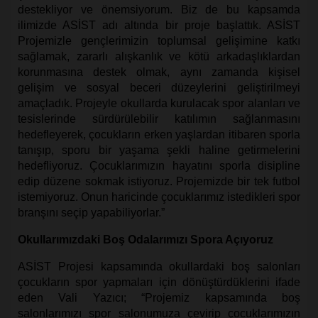
destekliyor ve önemsiyorum. Biz de bu kapsamda
ilimizde ASİST adı altında bir proje başlattık. ASİST
Projemizle gençlerimizin toplumsal gelişimine katkı
sağlamak, zararlı alışkanlık ve kötü arkadaşlıklardan
korunmasına destek olmak, aynı zamanda kişisel
gelişim ve sosyal beceri düzeylerini geliştirilmeyi
amaçladık. Projeyle okullarda kurulacak spor alanları ve
tesislerinde sürdürülebilir katılımın sağlanmasını
hedefleyerek, çocukların erken yaşlardan itibaren sporla
tanışıp, sporu bir yaşama şekli haline getirmelerini
hedefliyoruz. Çocuklarımızın hayatını sporla disipline
edip düzene sokmak istiyoruz. Projemizde bir tek futbol
istemiyoruz. Onun haricinde çocuklarımız istedikleri spor
branşını seçip yapabiliyorlar.”
Okullarımızdaki Boş Odalarımızı Spora Açıyoruz
ASİST Projesi kapsamında okullardaki boş salonları
çocukların spor yapmaları için dönüştürdüklerini ifade
eden Vali Yazıcı; “Projemiz kapsamında b
oş
salonlarımızı spor salonumuza çevirip çocuklarımızın