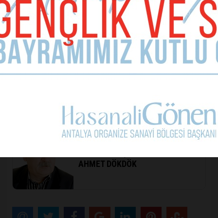
olamazsa olmazlarından biri. Özellikle bu 4 aylık
periyodu spor ve sağlık turizmiyle canlandırmak
istiyoruz. Bunu belli oranda başarıyoruz. Ama bu payı
daha da artırmak istiyoruz. Şehrimiz alt yapı ve
tesisleriyle bu konuda elverişli. Turizmdeki bu
avantajımızı tüm yıla yaymak için çalışmalarımızı
sürdürüyoruz.”
Görüşmenin sonunda Vali Yazıcı ziyaretten duyduğu
memnuniyeti ifade ederek,
Türkiye Cimnastik
Federasyonu Başkanı Çelen’e başarılar diledi.
Sorumlu Yazı İşleri Müdürü
AHMET DÖKDÖK