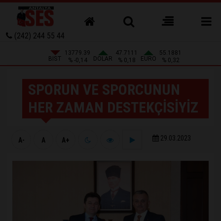
(242) 244 55 44
13779.39
47.7111
55.1881
BIST
DOLAR
EURO
% -0,14
% 0,18
% 0,32
SPORUN VE SPORCUNUN
HER ZAMAN DESTEKÇİSİYİZ
29.03.2023
A-
A
A+