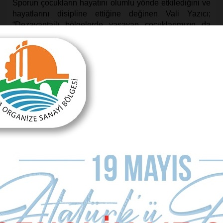
Sporun çocukların hayatını olumlu yönde etkilediğini ve
hayatlarını disipline ettiğine değinen Vali Yazıcı;
“
Dezavantajlı bölgelerde yaşayan çocuklarımızın da
spor yapmasını istiyoruz. Bu kapsamda spor yapacağı
bütün malzemeleri ücretsiz bir şekilde biz karşılıyoruz.
Biz çocuklarımıza bu imkânı sağlıyoruz. Birinci amaç
çocuklarımızın hayatını disipline ederken kendilerine
olan özgüvenlerini arttırmak ve onları kötü
alışkanlıklardan uzak tutmak. Gerisi kendiliğinden
geliyor zaten. Çocuk iki maç kazanınca bir anda
hedefleri büyüyor. Bu da çocuklarımızın hayatını olumlu
yönde etkiliyor.” dedi.
Şehrimiz Alt Yapı Ve Tesisleriyle Bu Konuda Elverişli
Konuşmasının sonunda spor turizmine de değinen Vali
Yazıcı şunları kaydetti: “Burası turizmin başkenti. Ancak
kışın özellikle Aralık–Nisan arasında otellerimiz genel
olarak boş kalıyor. Büyük çoğunluğu kapanıyor. Turizmi
12 aya yaymak ve yılın 12 ayında da farklı kitleleri
şehrimize çekelim istiyoruz. Spor turizmi de bunun