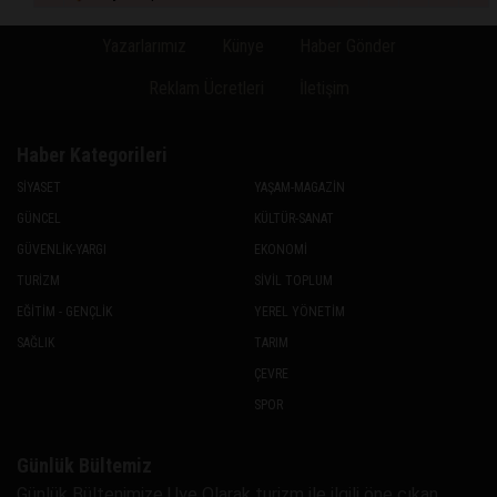
Yazarlarımız
Künye
Haber Gönder
Reklam Ücretleri
İletişim
Haber Kategorileri
SİYASET
YAŞAM-MAGAZİN
GÜNCEL
KÜLTÜR-SANAT
GÜVENLİK-YARGI
EKONOMİ
TURİZM
SİVİL TOPLUM
EĞİTİM - GENÇLİK
YEREL YÖNETİM
SAĞLIK
TARIM
ÇEVRE
SPOR
Günlük Bültemiz
Günlük Bültenimize Uye Olarak turizm ile ilgili öne çıkan