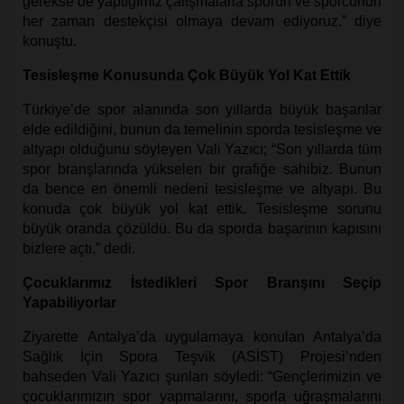
gerekse de yaptığımız çalışmalarla sporun ve sporcunun
her zaman destekçisi olmaya devam ediyoruz.” diye
konuştu.
Tesisleşme Konusunda Çok Büyük Yol Kat Ettik
Türkiye’de spor alanında son yıllarda büyük başarılar
elde edildiğini, bunun da temelinin sporda tesisleşme ve
altyapı olduğunu söyleyen Vali Yazıcı; “Son yıllarda tüm
spor branşlarında yükselen bir grafiğe sahibiz. Bunun
da bence en önemli nedeni tesisleşme ve altyapı. Bu
konuda çok büyük yol kat ettik. Tesisleşme sorunu
büyük oranda çözüldü. Bu da sporda başarının kapısını
bizlere açtı.” dedi.
Çocuklarımız İstedikleri Spor Branşını Seçip
Yapabiliyorlar
Ziyarette Antalya’da uygulamaya konulan Antalya’da
Sağlık İçin Spora Teşvik (ASİST) Projesi’nden
bahseden Vali Yazıcı şunları söyledi: “
Gençlerimizin ve
çocuklarımızın spor yapmalarını, sporla uğraşmalarını