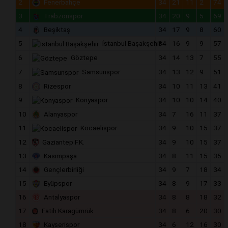
2
Fenerbahçe
34
21
11
2
74
3
Trabzonspor
34
20
9
5
69
4
Beşiktaş
34
17
9
8
60
5
İstanbul Başakşehir
34
16
9
9
57
6
Göztepe
34
14
13
7
55
7
Samsunspor
34
13
12
9
51
8
Rizespor
34
10
11
13
41
9
Konyaspor
34
10
10
14
40
10
Alanyaspor
34
7
16
11
37
11
Kocaelispor
34
9
10
15
37
12
Gaziantep F.K.
34
9
10
15
37
13
Kasımpaşa
34
8
11
15
35
14
Gençlerbirliği
34
9
7
18
34
15
Eyüpspor
34
8
9
17
33
16
Antalyaspor
34
8
8
18
32
17
Fatih Karagümrük
34
8
6
20
30
18
Kayserispor
34
6
12
16
30