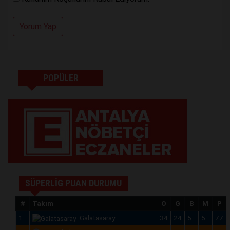
Yorum Yap
POPÜLER
SÜPERLİG PUAN DURUMU
#
Takım
O
G
B
M
P
1
Galatasaray
34
24
5
5
77