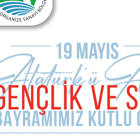
HABER YORUMLARI
Sizde Yorum Ekleyin
İsim Soyad
E-mail Adresiniz (zorunlu değil)
Telefon (zorunlu değil)
Yorumunuz