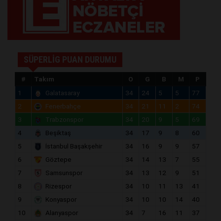
SÜPERLİG PUAN DURUMU
#
Takım
O
G
B
M
P
1
Galatasaray
34
24
5
5
77
2
Fenerbahçe
34
21
11
2
74
3
Trabzonspor
34
20
9
5
69
4
Beşiktaş
34
17
9
8
60
5
İstanbul Başakşehir
34
16
9
9
57
6
Göztepe
34
14
13
7
55
7
Samsunspor
34
13
12
9
51
8
Rizespor
34
10
11
13
41
9
Konyaspor
34
10
10
14
40
10
Alanyaspor
34
7
16
11
37