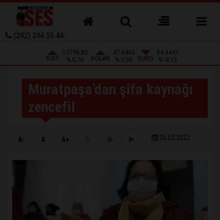
(242) 244 55 44
13798.82
47.6465
54.9447
BIST
DOLAR
EURO
% 0,70
% 0,05
% -0,12
Muratpaşa’dan şifa kaynağı
zencefil
05.02.2022
A-
A
A+