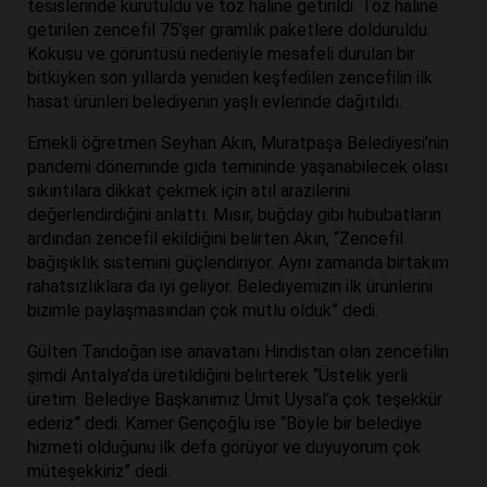
tesislerinde kurutuldu ve toz haline getirildi. Toz haline
getirilen zencefil 75’şer gramlık paketlere dolduruldu.
Kokusu ve görüntüsü nedeniyle mesafeli durulan bir
bitkiyken son yıllarda yeniden keşfedilen zencefilin ilk
hasat ürünleri belediyenin yaşlı evlerinde dağıtıldı.
Emekli öğretmen Seyhan Akın, Muratpaşa Belediyesi’nin
pandemi döneminde gıda temininde yaşanabilecek olası
sıkıntılara dikkat çekmek için atıl arazilerini
değerlendirdiğini anlattı. Mısır, buğday gibi hububatların
ardından zencefil ekildiğini belirten Akın, “Zencefil
bağışıklık sistemini güçlendiriyor. Aynı zamanda birtakım
rahatsızlıklara da iyi geliyor. Belediyemizin ilk ürünlerini
bizimle paylaşmasından çok mutlu olduk” dedi.
Gülten Tandoğan ise anavatanı Hindistan olan zencefilin
şimdi Antalya’da üretildiğini belirterek “Üstelik yerli
üretim. Belediye Başkanımız Ümit Uysal’a çok teşekkür
ederiz” dedi. Kamer Gençoğlu ise “Böyle bir belediye
hizmeti olduğunu ilk defa görüyor ve duyuyorum çok
müteşekkiriz” dedi.