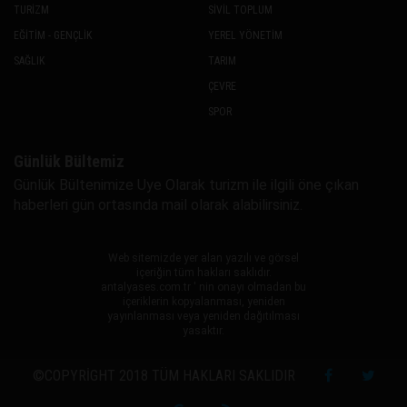
TURİZM
SİVİL TOPLUM
EĞİTİM - GENÇLİK
YEREL YÖNETİM
SAĞLIK
TARIM
ÇEVRE
SPOR
Günlük Bültemiz
Günlük Bültenimize Uye Olarak turizm ile ilgili öne çıkan
haberleri gün ortasında mail olarak alabilirsiniz.
Web sitemizde yer alan yazılı ve görsel
içeriğin tüm hakları saklıdır.
antalyases.com.tr ' nin onayı olmadan bu
içeriklerin kopyalanması, yeniden
yayınlanması veya yeniden dağıtılması
yasaktır.
©COPYRIGHT 2018 TÜM HAKLARI SAKLIDIR