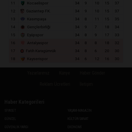
11
Kocaelispor
34
9
10
15
37
12
Gaziantep F.K.
34
9
10
15
37
13
Kasımpaşa
34
8
11
15
35
14
Gençlerbirliği
34
9
7
18
34
15
Eyüpspor
34
8
9
17
33
16
Antalyaspor
34
8
8
18
32
17
Fatih Karagümrük
34
8
6
20
30
18
Kayserispor
34
6
12
16
30
Yazarlarımız
Künye
Haber Gönder
Reklam Ücretleri
İletişim
Haber Kategorileri
SİYASET
YAŞAM-MAGAZİN
GÜNCEL
KÜLTÜR-SANAT
GÜVENLİK-YARGI
EKONOMİ