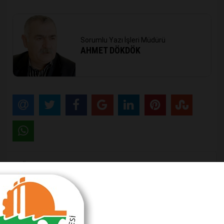
Sorumlu Yazı İşleri Müdürü
AHMET DÖKDÖK
Önceki Haber
Muratpaşa, deneyimlerini paylaşıyor
Sonraki Haber
ANTALYA’YA MÜJDE