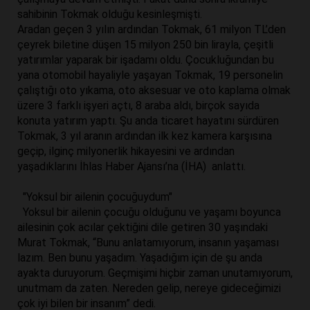
sahibinin Tokmak olduğu kesinleşmişti.
Aradan geçen 3 yılın ardından Tokmak, 61 milyon TL’den
çeyrek biletine düşen 15 milyon 250 bin lirayla, çeşitli
yatırımlar yaparak bir işadamı oldu. Çocukluğundan bu
yana otomobil hayaliyle yaşayan Tokmak, 19 personelin
çalıştığı oto yıkama, oto aksesuar ve oto kaplama olmak
üzere 3 farklı işyeri açtı, 8 araba aldı, birçok sayıda
konuta yatırım yaptı. Şu anda ticaret hayatını sürdüren
Tokmak, 3 yıl aranın ardından ilk kez kamera karşısına
geçip, ilginç milyonerlik hikayesini ve ardından
yaşadıklarını İhlas Haber Ajansı’na (İHA) anlattı.
"Yoksul bir ailenin çocuğuydum"
Yoksul bir ailenin çocuğu olduğunu ve yaşamı boyunca
ailesinin çok acılar çektiğini dile getiren 30 yaşındaki
Murat Tokmak, “Bunu anlatamıyorum, insanın yaşaması
lazım. Ben bunu yaşadım. Yaşadığım için de şu anda
ayakta duruyorum. Geçmişimi hiçbir zaman unutamıyorum,
unutmam da zaten. Nereden gelip, nereye gideceğimizi
çok iyi bilen bir insanım” dedi.