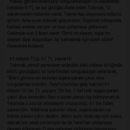
Yılbaşı gecesi ikramiyeyi sorgulamadığını ve sabahında
cebinde 5 TL ile işe gittiğini ifade eden Tokmak, “O
sabah benim nöbetim vardı. Tekrar ilaç deposuna nöbete
gittim. Ama isyan ederek gidiyordum. Düşünün yılbaşında
herkes evinde yatıyor ve ben çalışmaya gidiyorum.
Cebimde son 5 liram vardı. ‘Simit mi alayım, sigar mı
alayım’ diye düşündüm. Aç kalmamak için simit aldım”
ifadelerini kullandı.
61 milyon TL’yi, 61 TL zannetti
Tokmak, simidi yemesinin ardından elini cebine attığında
bileti gördüğünü ve telefondan sorguladığını anlatarak,
“Bileti görüce en azından sigara param çıkar diye
sorgulamak istedim. Telefonumdan girip baktım 61
milyon 20 bin TL yazıyor. ‘Oh be, 1 haftalık sigara param
çıktı’ diye sevindim. Ben o kadar parayı hiç bilmiyorum ki.
Yanımda o sıra bir arkadaşım oturuyordu. 61 lira falan
zannettim. ‘Allah’ıma şükürler olsun, sigara param ve
biletin parası çıktı’ dedim. İkinci ayım dolacağı için avans
alacaktım, onun sevinciyle de bir taraftan çalışmaya
devam ediyorum. O sıra milyoner olduğumu bilmiyorum.