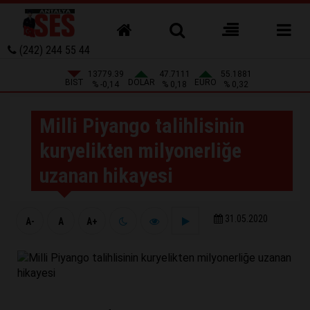
(242) 244 55 44
13779.39
47.7111
55.1881
BIST
DOLAR
EURO
% -0,14
% 0,18
% 0,32
Milli Piyango talihlisinin
kuryelikten milyonerliğe
uzanan hikayesi
31.05.2020
A-
A
A+