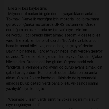
Bileti iki kez kaybetmiş
Milyoner olmadan bir gün öncesi yaşadıklarını anlatan
Tokmak, “Kuryelik yaptığım için, motorla ilacı bırakmam
gerekiyor. Çünkü motorlarda GPRS sistemi var. Orada
durduğum an bize ‘orada ne işin var’ diye telefon
geliyordu. İlacı bırakıp bilet almak istedim. 4 deste bilet
vardı. Bana ablam bir bilet uzattı. ‘Bu Antalya bileti, sen
bana İstanbul bileti ver, ona daha çok çıkıyor’ dedim.
Dayının bir tanesi, ‘Fark etmiyor, hepsi aynı yerden geliyor’
deyince, ‘O zaman abla şansımı kırmayayım’ dedim. Çekip
bileti aldım. Oradan acil işe gittim. O gece sanki çok
farklıydı. İş yerimde 2’nci ayımı doldurup avans almak için
çaba harcıyordum. Ben o bileti cebimdeki son paramla
aldım. O bilet 2 kere kayboldu. İkisinde de iş yerindeki
arkadaş bulup getirdi verdi bana bileti. Arkasında ismim
yazılıydı” diye konuştu.
"Cebimde 5 liram vardı, simit mi yoksa sigara mı alayım
diye düşünüyordum"