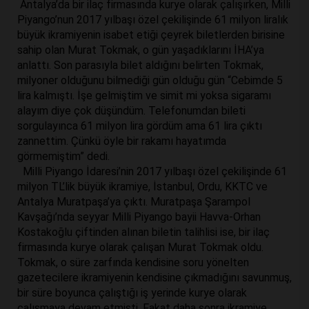
Antalya’da bir ilaç firmasında kurye olarak çalışırken, Milli
Piyango’nun 2017 yılbaşı özel çekilişinde 61 milyon liralık
büyük ikramiyenin isabet etiği çeyrek biletlerden birisine
sahip olan Murat Tokmak, o gün yaşadıklarını İHA’ya
anlattı. Son parasıyla bilet aldığını belirten Tokmak,
milyoner olduğunu bilmediği gün olduğu gün “Cebimde 5
lira kalmıştı. İşe gelmiştim ve simit mi yoksa sigaramı
alayım diye çok düşündüm. Telefonumdan bileti
sorgulayınca 61 milyon lira gördüm ama 61 lira çıktı
zannettim. Çünkü öyle bir rakamı hayatımda
görmemiştim” dedi.
Milli Piyango İdaresi’nin 2017 yılbaşı özel çekilişinde 61
milyon TL’lik büyük ikramiye, İstanbul, Ordu, KKTC ve
Antalya Muratpaşa’ya çıktı. Muratpaşa Şarampol
Kavşağı’nda seyyar Milli Piyango bayii Havva-Orhan
Kostakoğlu çiftinden alınan biletin talihlisi ise, bir ilaç
firmasında kurye olarak çalışan Murat Tokmak oldu.
Tokmak, o süre zarfında kendisine soru yönelten
gazetecilere ikramiyenin kendisine çıkmadığını savunmuş,
bir süre boyunca çalıştığı iş yerinde kurye olarak
çalışmaya devam etmişti. Fakat daha sonra ikramiye