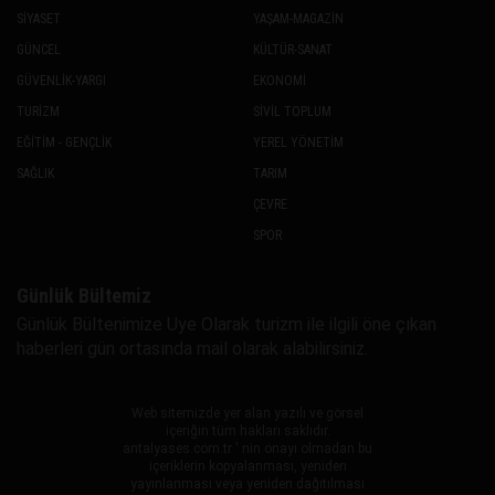
SİYASET
YAŞAM-MAGAZİN
GÜNCEL
KÜLTÜR-SANAT
GÜVENLİK-YARGI
EKONOMİ
TURİZM
SİVİL TOPLUM
EĞİTİM - GENÇLİK
YEREL YÖNETİM
SAĞLIK
TARIM
ÇEVRE
SPOR
Günlük Bültemiz
Günlük Bültenimize Uye Olarak turizm ile ilgili öne çıkan
haberleri gün ortasında mail olarak alabilirsiniz.
Web sitemizde yer alan yazılı ve görsel
içeriğin tüm hakları saklıdır.
antalyases.com.tr ' nin onayı olmadan bu
içeriklerin kopyalanması, yeniden
yayınlanması veya yeniden dağıtılması