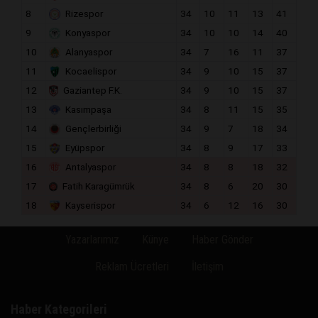
8
Rizespor
34
10
11
13
41
9
Konyaspor
34
10
10
14
40
10
Alanyaspor
34
7
16
11
37
11
Kocaelispor
34
9
10
15
37
12
Gaziantep F.K.
34
9
10
15
37
13
Kasımpaşa
34
8
11
15
35
14
Gençlerbirliği
34
9
7
18
34
15
Eyüpspor
34
8
9
17
33
16
Antalyaspor
34
8
8
18
32
17
Fatih Karagümrük
34
8
6
20
30
18
Kayserispor
34
6
12
16
30
Yazarlarımız
Künye
Haber Gönder
Reklam Ücretleri
İletişim
Haber Kategorileri