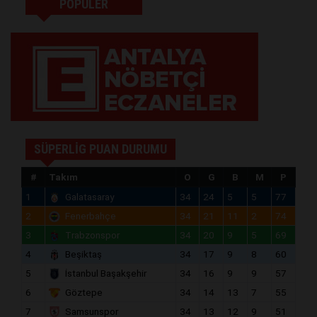
POPÜLER
SÜPERLİG PUAN DURUMU
#
Takım
O
G
B
M
P
1
Galatasaray
34
24
5
5
77
2
Fenerbahçe
34
21
11
2
74
3
Trabzonspor
34
20
9
5
69
4
Beşiktaş
34
17
9
8
60
5
İstanbul Başakşehir
34
16
9
9
57
6
Göztepe
34
14
13
7
55
7
Samsunspor
34
13
12
9
51