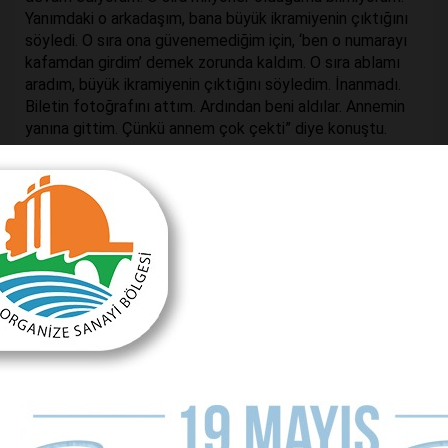
Yanımdaki o arkadaşım, bana büyük ikramiyenin çıktığını
söyledi. O sıra ona güvenemediğim için, ‘ben o numarayı
kafamdan girdim’ demek zorunda kaldım. O sıra ablamı
aradım, büyük ikramiyenin çıktığını söyledim. İnanmadı.
Biletin fotoğrafını attım. Ardından beni aldılar. Annemin
yanına gittim. Çünkü annem çok çekti” diye konuştu.
"Bazen 'rüyada mıyım acaba' diye kendimi
sorguluyorum"
Parayı alır almaz ne yapacağını bilmediğini, ardından
çocukluk hayali olan arabaları alıp satmaya başlayarak
ticarete atıldığını ifade eden Tokmak, şu anda aksesuar,
kaplama, araç yıkama dükkanları, onlarca evi ve 8
otomobilinin bulunduğunu söyledi. İş yerlerinde 19 kişiye
işveren Tokmak, “İnsanlara bir nebze olsun ekmek kapısı
oldu. Önceden yoldan geçen arkadaşlarımın arabalarını
görüyordum. Keşke benim de böyle arabam olsa
diyordum. Ona ‘jant takarım, boyarım’ falan diyordum.
Nereye takıyorsun, bizimkisi sadece hayaldi. Ama Allah
hayalimin üstünü nasip etti. Bazen kendimi sorguluyorum.