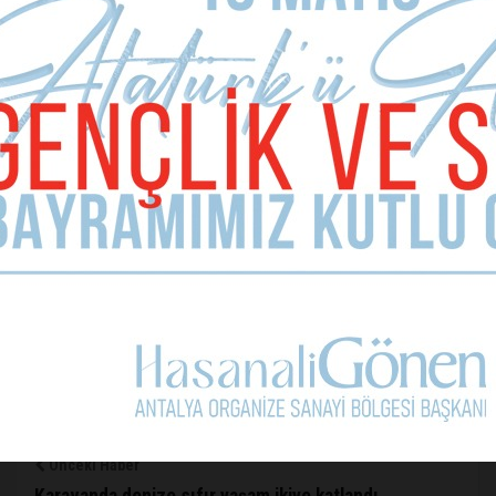
Acaba ben rüyada mıyım? diye. Belki bir gün uyandığımda
bu iş yerlerin önünden yürüyerek geçeceğim diye
düşünüyorum” dedi.
Sorumlu Yazı İşleri Müdürü
AHMET DÖKDÖK
Önceki Haber