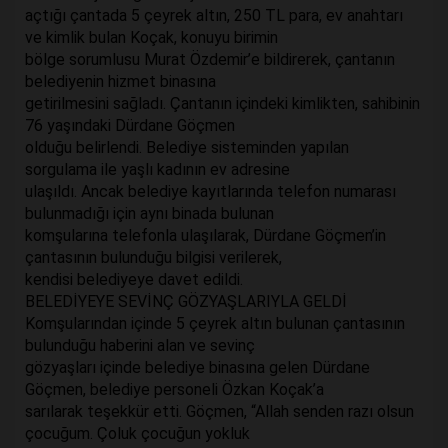
açtığı çantada 5 çeyrek altın, 250 TL para, ev anahtarı
ve kimlik bulan Koçak, konuyu birimin
bölge sorumlusu Murat Özdemir’e bildirerek, çantanın
belediyenin hizmet binasına
getirilmesini sağladı. Çantanın içindeki kimlikten, sahibinin
76 yaşındaki Dürdane Göçmen
olduğu belirlendi. Belediye sisteminden yapılan
sorgulama ile yaşlı kadının ev adresine
ulaşıldı. Ancak belediye kayıtlarında telefon numarası
bulunmadığı için aynı binada bulunan
komşularına telefonla ulaşılarak, Dürdane Göçmen’in
çantasının bulunduğu bilgisi verilerek,
kendisi belediyeye davet edildi.
BELEDİYEYE SEVİNÇ GÖZYAŞLARIYLA GELDİ
Komşularından içinde 5 çeyrek altın bulunan çantasının
bulunduğu haberini alan ve sevinç
gözyaşları içinde belediye binasına gelen Dürdane
Göçmen, belediye personeli Özkan Koçak’a
sarılarak teşekkür etti. Göçmen, “Allah senden razı olsun
çocuğum. Çoluk çocuğun yokluk