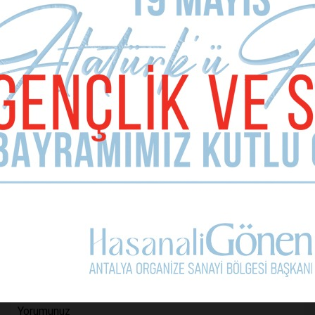
MADIMAK’TA YİTİRDİKLERİMİZ KONYAALTI’NDA
ANILDI
HABER YORUMLARI
Sizde Yorum Ekleyin
İsim Soyad
E-mail Adresiniz (zorunlu değil)
Telefon (zorunlu değil)
Yorumunuz