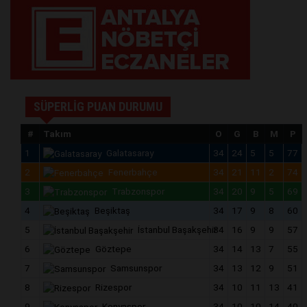
SÜPERLİG PUAN DURUMU
#
Takım
O
G
B
M
P
1
Galatasaray
34
24
5
5
77
2
Fenerbahçe
34
21
11
2
74
3
Trabzonspor
34
20
9
5
69
4
Beşiktaş
34
17
9
8
60
5
İstanbul Başakşehir
34
16
9
9
57
6
Göztepe
34
14
13
7
55
7
Samsunspor
34
13
12
9
51
8
Rizespor
34
10
11
13
41
9
Konyaspor
34
10
10
14
40