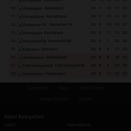
10
Alanyaspor
34
7
16
11
37
11
Kocaelispor
34
9
10
15
37
12
Gaziantep F.K.
34
9
10
15
37
13
Kasımpaşa
34
8
11
15
35
14
Gençlerbirliği
34
9
7
18
34
15
Eyüpspor
34
8
9
17
33
16
Antalyaspor
34
8
8
18
32
17
Fatih Karagümrük
34
8
6
20
30
18
Kayserispor
34
6
12
16
30
Yazarlarımız
Künye
Haber Gönder
Reklam Ücretleri
İletişim
Haber Kategorileri
SİYASET
YAŞAM-MAGAZİN