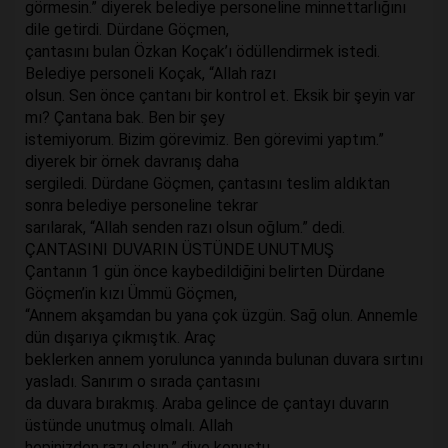
görmesin.” diyerek belediye personeline minnettarlığını
dile getirdi. Dürdane Göçmen,
çantasını bulan Özkan Koçak’ı ödüllendirmek istedi.
Belediye personeli Koçak, “Allah razı
olsun. Sen önce çantanı bir kontrol et. Eksik bir şeyin var
mı? Çantana bak. Ben bir şey
istemiyorum. Bizim görevimiz. Ben görevimi yaptım.”
diyerek bir örnek davranış daha
sergiledi. Dürdane Göçmen, çantasını teslim aldıktan
sonra belediye personeline tekrar
sarılarak, “Allah senden razı olsun oğlum.” dedi.
ÇANTASINI DUVARIN ÜSTÜNDE UNUTMUŞ
Çantanın 1 gün önce kaybedildiğini belirten Dürdane
Göçmen’in kızı Ümmü Göçmen,
“Annem akşamdan bu yana çok üzgün. Sağ olun. Annemle
dün dışarıya çıkmıştık. Araç
beklerken annem yorulunca yanında bulunan duvara sırtını
yasladı. Sanırım o sırada çantasını
da duvara bırakmış. Araba gelince de çantayı duvarın
üstünde unutmuş olmalı. Allah
hepinizden razı olsun.” diye konuştu.