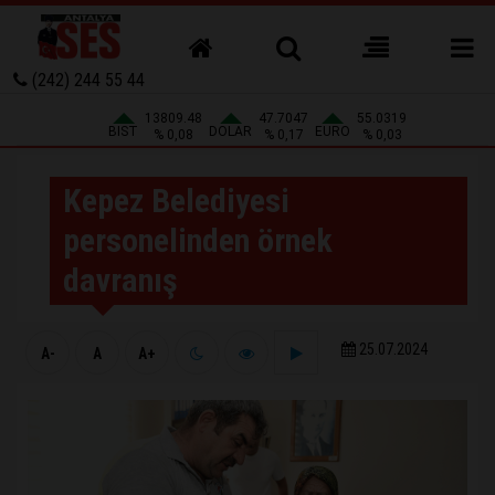
(242) 244 55 44
13809.48
47.7047
55.0319
BIST
DOLAR
EURO
% 0,08
% 0,17
% 0,03
Kepez Belediyesi
personelinden örnek
davranış
25.07.2024
A-
A
A+