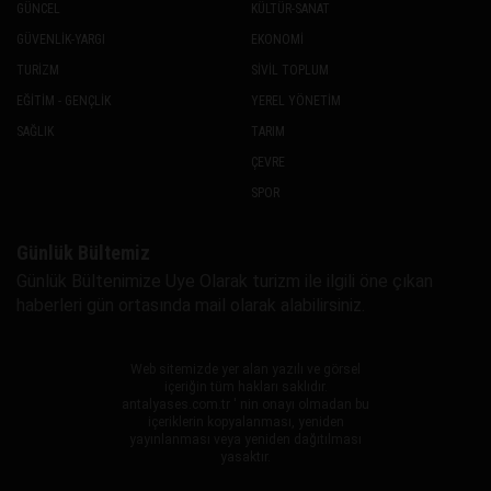
GÜNCEL
KÜLTÜR-SANAT
GÜVENLİK-YARGI
EKONOMİ
TURİZM
SİVİL TOPLUM
EĞİTİM - GENÇLİK
YEREL YÖNETİM
SAĞLIK
TARIM
ÇEVRE
SPOR
Günlük Bültemiz
Günlük Bültenimize Uye Olarak turizm ile ilgili öne çıkan
haberleri gün ortasında mail olarak alabilirsiniz.
Web sitemizde yer alan yazılı ve görsel
içeriğin tüm hakları saklıdır.
antalyases.com.tr ' nin onayı olmadan bu
içeriklerin kopyalanması, yeniden
yayınlanması veya yeniden dağıtılması
yasaktır.