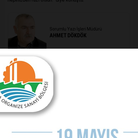
Sorumlu Yazı İşleri Müdürü
AHMET DÖKDÖK
Önceki Haber
Yüzme bilmeyen kalmayacak
Sonraki Haber