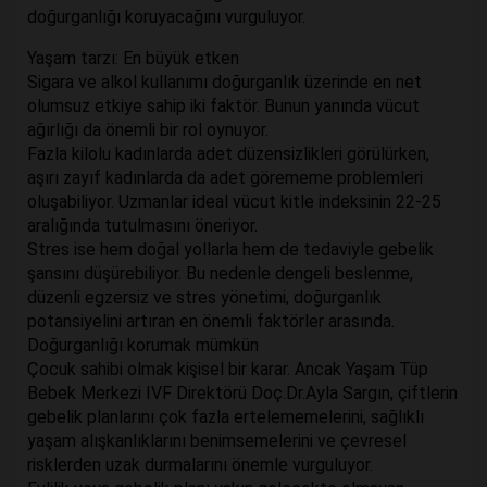
doğurganlığı koruyacağını vurguluyor.
Yaşam tarzı: En büyük etken
Sigara ve alkol kullanımı doğurganlık üzerinde en net
olumsuz etkiye sahip iki faktör. Bunun yanında vücut
ağırlığı da önemli bir rol oynuyor.
Fazla kilolu kadınlarda adet düzensizlikleri görülürken,
aşırı zayıf kadınlarda da adet görememe problemleri
oluşabiliyor. Uzmanlar ideal vücut kitle indeksinin 22-25
aralığında tutulmasını öneriyor.
Stres ise hem doğal yollarla hem de tedaviyle gebelik
şansını düşürebiliyor. Bu nedenle dengeli beslenme,
düzenli egzersiz ve stres yönetimi, doğurganlık
potansiyelini artıran en önemli faktörler arasında.
Doğurganlığı korumak mümkün
Çocuk sahibi olmak kişisel bir karar. Ancak Yaşam Tüp
Bebek Merkezi IVF Direktörü Doç.Dr.Ayla Sargın, çiftlerin
gebelik planlarını çok fazla ertelememelerini, sağlıklı
yaşam alışkanlıklarını benimsemelerini ve çevresel
risklerden uzak durmalarını önemle vurguluyor.