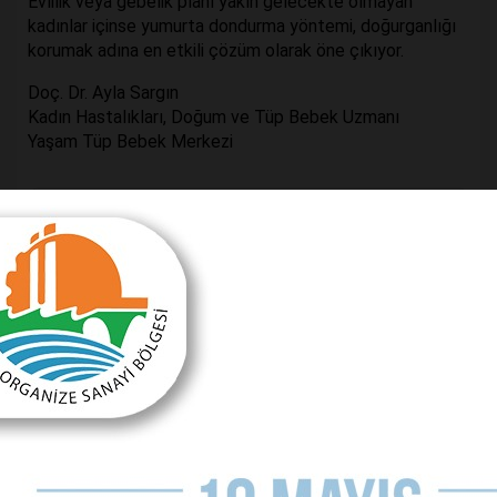
Evlilik veya gebelik planı yakın gelecekte olmayan
kadınlar içinse yumurta dondurma yöntemi, doğurganlığı
korumak adına en etkili çözüm olarak öne çıkıyor.
Doç. Dr. Ayla Sargın
Kadın Hastalıkları, Doğum ve Tüp Bebek Uzmanı
Yaşam Tüp Bebek Merkezi
Sorumlu Yazı İşleri Müdürü
AHMET DÖKDÖK