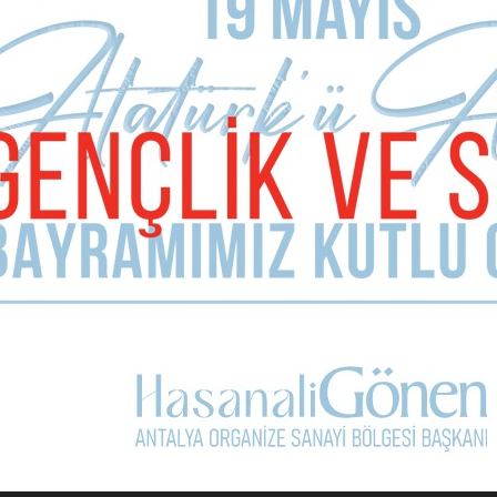
Önceki Haber
KONYAALTI’NDA PARKLAR YENİLENİYOR
Sonraki Haber
Altın Portakal’da ilk gala
HABER YORUMLARI
Sizde Yorum Ekleyin
İsim Soyad
E-mail Adresiniz (zorunlu değil)