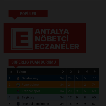
POPÜLER
SÜPERLİG PUAN DURUMU
#
Takım
O
G
B
M
P
1
Galatasaray
34
24
5
5
77
2
Fenerbahçe
34
21
11
2
74
3
Trabzonspor
34
20
9
5
69
4
Beşiktaş
34
17
9
8
60
5
İstanbul Başakşehir
34
16
9
9
57