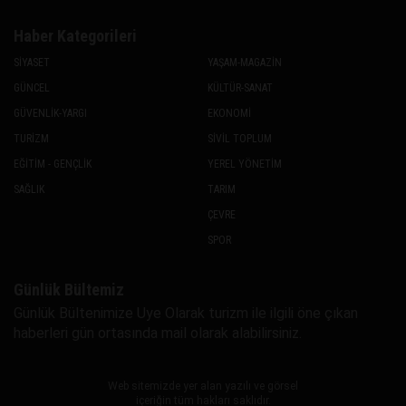
Haber Kategorileri
SİYASET
YAŞAM-MAGAZİN
GÜNCEL
KÜLTÜR-SANAT
GÜVENLİK-YARGI
EKONOMİ
TURİZM
SİVİL TOPLUM
EĞİTİM - GENÇLİK
YEREL YÖNETİM
SAĞLIK
TARIM
ÇEVRE
SPOR
Günlük Bültemiz
Günlük Bültenimize Uye Olarak turizm ile ilgili öne çıkan
haberleri gün ortasında mail olarak alabilirsiniz.
Web sitemizde yer alan yazılı ve görsel
içeriğin tüm hakları saklıdır.