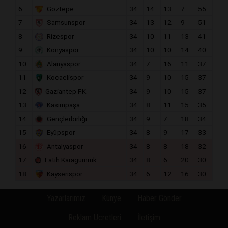
6
Göztepe
34
14
13
7
55
7
Samsunspor
34
13
12
9
51
8
Rizespor
34
10
11
13
41
9
Konyaspor
34
10
10
14
40
10
Alanyaspor
34
7
16
11
37
11
Kocaelispor
34
9
10
15
37
12
Gaziantep F.K.
34
9
10
15
37
13
Kasımpaşa
34
8
11
15
35
14
Gençlerbirliği
34
9
7
18
34
15
Eyüpspor
34
8
9
17
33
16
Antalyaspor
34
8
8
18
32
17
Fatih Karagümrük
34
8
6
20
30
18
Kayserispor
34
6
12
16
30
Yazarlarımız
Künye
Haber Gönder
Reklam Ücretleri
İletişim