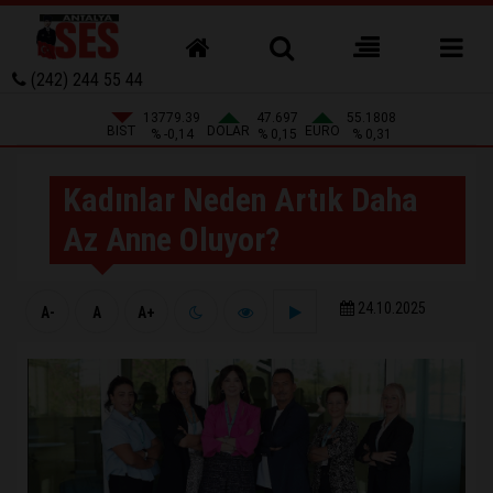
(242) 244 55 44
13779.39
47.697
55.1808
BIST
DOLAR
EURO
% -0,14
% 0,15
% 0,31
Kadınlar Neden Artık Daha
Az Anne Oluyor?
24.10.2025
A-
A
A+