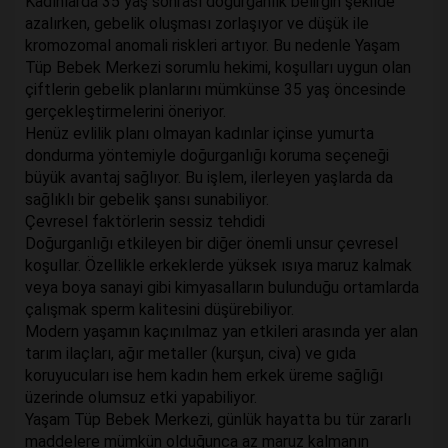
Kadınlarda 35 yaş sonrası doğurganlık belirgin şekilde
azalırken, gebelik oluşması zorlaşıyor ve düşük ile
kromozomal anomali riskleri artıyor. Bu nedenle Yaşam
Tüp Bebek Merkezi sorumlu hekimi, koşulları uygun olan
çiftlerin gebelik planlarını mümkünse 35 yaş öncesinde
gerçekleştirmelerini öneriyor.
Henüz evlilik planı olmayan kadınlar içinse yumurta
dondurma yöntemiyle doğurganlığı koruma seçeneği
büyük avantaj sağlıyor. Bu işlem, ilerleyen yaşlarda da
sağlıklı bir gebelik şansı sunabiliyor.
Çevresel faktörlerin sessiz tehdidi
Doğurganlığı etkileyen bir diğer önemli unsur çevresel
koşullar. Özellikle erkeklerde yüksek ısıya maruz kalmak
veya boya sanayi gibi kimyasalların bulunduğu ortamlarda
çalışmak sperm kalitesini düşürebiliyor.
Modern yaşamın kaçınılmaz yan etkileri arasında yer alan
tarım ilaçları, ağır metaller (kurşun, civa) ve gıda
koruyucuları ise hem kadın hem erkek üreme sağlığı
üzerinde olumsuz etki yapabiliyor.
Yaşam Tüp Bebek Merkezi, günlük hayatta bu tür zararlı
maddelere mümkün olduğunca az maruz kalmanın