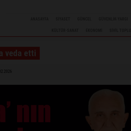
ANASAYFA
SİYASET
GÜNCEL
GÜVENLİK-YARGI
KÜLTÜR-SANAT
EKONOMİ
SİVİL TOPL
a veda etti
02.2026