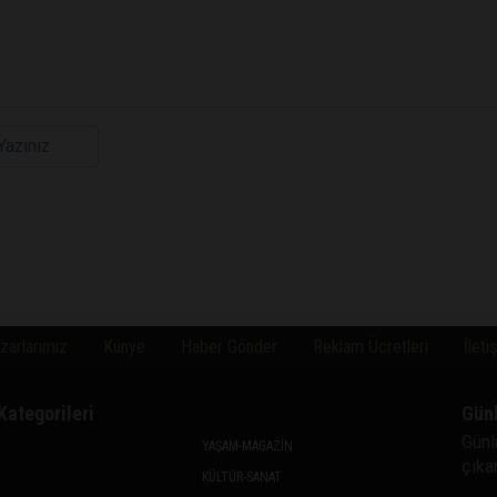
zarlarımız
Künye
Haber Gönder
Reklam Ücretleri
İleti
Kategorileri
Gün
Günl
YAŞAM-MAGAZİN
çıkan
KÜLTÜR-SANAT