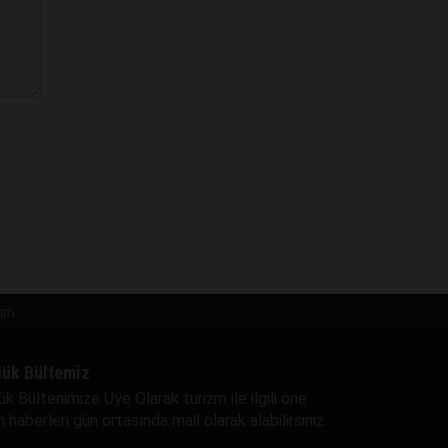
şim
lük Bültemiz
ük Bültenimize Uye Olarak turizm ile ilgili öne
 haberleri gün ortasında mail olarak alabilirsiniz.