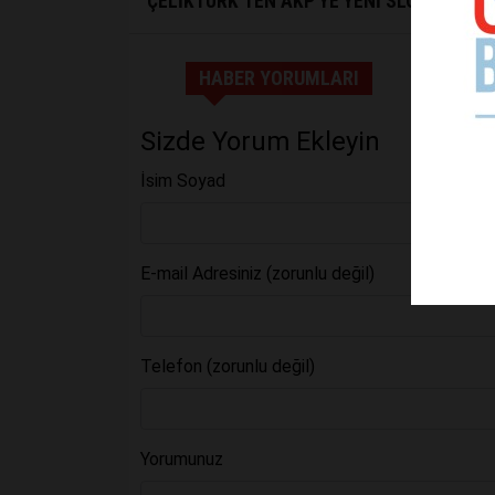
ÇELİKTÜRK’TEN AKP’YE YENİ SLOGAN: YU
HABER YORUMLARI
Sizde Yorum Ekleyin
İsim Soyad
E-mail Adresiniz (zorunlu değil)
Telefon (zorunlu değil)
Yorumunuz