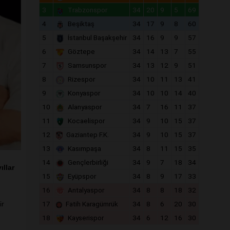
3
Trabzonspor
34
20
9
5
69
4
Beşiktaş
34
17
9
8
60
5
İstanbul Başakşehir
34
16
9
9
57
6
Göztepe
34
14
13
7
55
7
Samsunspor
34
13
12
9
51
8
Rizespor
34
10
11
13
41
9
Konyaspor
34
10
10
14
40
10
Alanyaspor
34
7
16
11
37
11
Kocaelispor
34
9
10
15
37
12
Gaziantep F.K.
34
9
10
15
37
13
Kasımpaşa
34
8
11
15
35
14
Gençlerbirliği
34
9
7
18
34
ıllar
15
Eyüpspor
34
8
9
17
33
16
Antalyaspor
34
8
8
18
32
ir
17
Fatih Karagümrük
34
8
6
20
30
18
Kayserispor
34
6
12
16
30