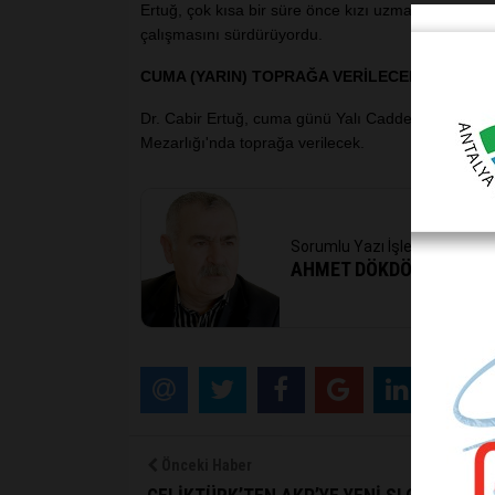
Ertuğ, çok kısa bir süre önce kızı uzman doktor Es
çalışmasını sürdürüyordu.
CUMA (YARIN) TOPRAĞA VERİLECEK
Dr. Cabir Ertuğ, cuma günü Yalı Caddesi Sönmez Ç
Mezarlığı'nda toprağa verilecek.
Sorumlu Yazı İşleri Müdürü
AHMET DÖKDÖK
Önceki Haber