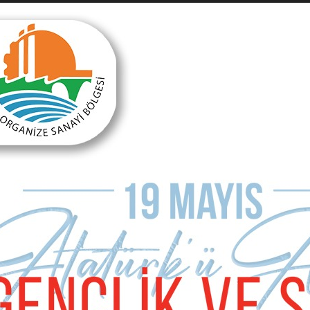
ra Ertuğ Duman'ı kaybetmişti. Eşi de vefat eden Ertuğ, bu acılara rağm
iviler Camii'nde kılınacak cuma namazını takiben Buynuzlukuyu