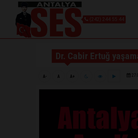
(242) 244 55 44
Dr. Cabir Ertuğ yaşam
27.
A-
A
A+