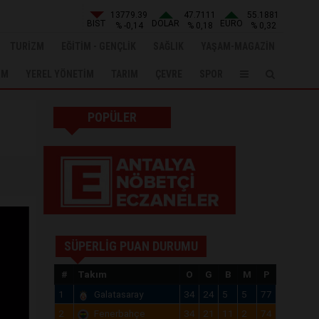
13779.39
47.7111
55.1881
BIST
DOLAR
EURO
% -0,14
% 0,18
% 0,32
TURİZM
EĞİTİM - GENÇLİK
SAĞLIK
YAŞAM-MAGAZİN
UM
YEREL YÖNETİM
TARIM
ÇEVRE
SPOR
POPÜLER
SÜPERLİG PUAN DURUMU
#
Takım
O
G
B
M
P
1
Galatasaray
34
24
5
5
77
2
Fenerbahçe
34
21
11
2
74