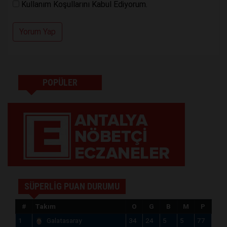
Kullanım Koşullarını Kabul Ediyorum.
Yorum Yap
POPÜLER
SÜPERLİG PUAN DURUMU
#
Takım
O
G
B
M
P
1
Galatasaray
34
24
5
5
77