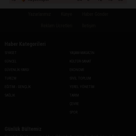
Yazarlarımız
Künye
Haber Gönder
Reklam Ücretleri
İletişim
Haber Kategorileri
SİYASET
YAŞAM-MAGAZİN
GÜNCEL
KÜLTÜR-SANAT
GÜVENLİK-YARGI
EKONOMİ
TURİZM
SİVİL TOPLUM
EĞİTİM - GENÇLİK
YEREL YÖNETİM
SAĞLIK
TARIM
ÇEVRE
SPOR
Günlük Bültemiz