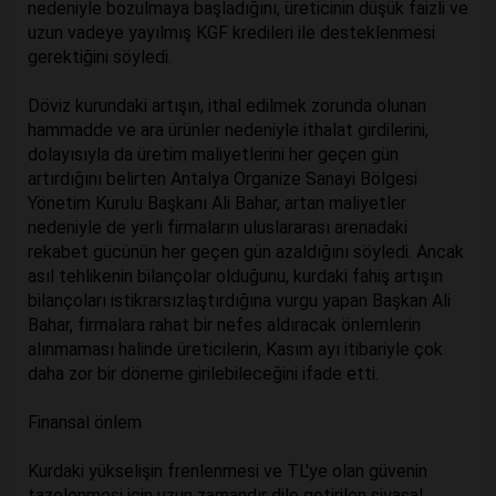
nedeniyle bozulmaya başladığını, üreticinin düşük faizli ve
uzun vadeye yayılmış KGF kredileri ile desteklenmesi
gerektiğini söyledi.
Döviz kurundaki artışın, ithal edilmek zorunda olunan
hammadde ve ara ürünler nedeniyle ithalat girdilerini,
dolayısıyla da üretim maliyetlerini her geçen gün
artırdığını belirten Antalya Organize Sanayi Bölgesi
Yönetim Kurulu Başkanı Ali Bahar, artan maliyetler
nedeniyle de yerli firmaların uluslararası arenadaki
rekabet gücünün her geçen gün azaldığını söyledi. Ancak
asıl tehlikenin bilançolar olduğunu, kurdaki fahiş artışın
bilançoları istikrarsızlaştırdığına vurgu yapan Başkan Ali
Bahar, firmalara rahat bir nefes aldıracak önlemlerin
alınmaması halinde üreticilerin, Kasım ayı itibariyle çok
daha zor bir döneme girilebileceğini ifade etti.
Finansal önlem
Kurdaki yükselişin frenlenmesi ve TL'ye olan güvenin
tazelenmesi için uzun zamandır dile getirilen siyasal,