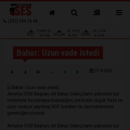
(242) 244 55 44
13897.61
47.7165
55.2104
BIST
DOLAR
EURO
% 0,86
% 0,01
% 0,04
Bahar: Uzun vade istedi
27.10.2020
A-
A
A+
Antalya OSB Başkanı Ali Bahar, bilançoların yükselen kur
nedeniyle bozulmaya başladığını, üreticinin düşük faizli ve
uzun vadeye yayılmış KGF kredileri ile desteklenmesi
gerektiğini söyledi.
Antalya OSB Başkanı Ali Bahar, bilançoların yükselen kur