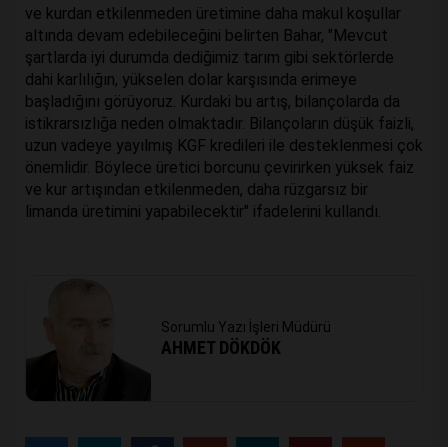
ve kurdan etkilenmeden üretimine daha makul koşullar
altında devam edebileceğini belirten Bahar, "Mevcut
şartlarda iyi durumda dediğimiz tarım gibi sektörlerde
dahi karlılığın, yükselen dolar karşısında erimeye
başladığını görüyoruz. Kurdaki bu artış, bilançolarda da
istikrarsızlığa neden olmaktadır. Bilançoların düşük faizli,
uzun vadeye yayılmış KGF kredileri ile desteklenmesi çok
önemlidir. Böylece üretici borcunu çevirirken yüksek faiz
ve kur artışından etkilenmeden, daha rüzgarsız bir
limanda üretimini yapabilecektir" ifadelerini kullandı.
Sorumlu Yazı İşleri Müdürü
AHMET DÖKDÖK