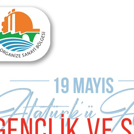
Önceki Haber
Emekli yarbay 'Efeler' çetesinin kurbanı oldu
Sonraki Haber
Genç şampiyonları ağırladı
HABER YORUMLARI
Sizde Yorum Ekleyin
İsim Soyad