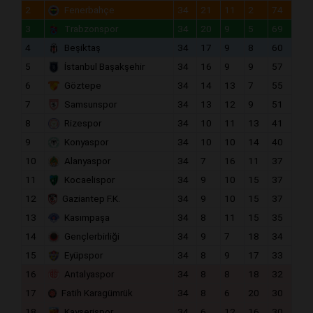
2
Fenerbahçe
34
21
11
2
74
3
Trabzonspor
34
20
9
5
69
4
Beşiktaş
34
17
9
8
60
5
İstanbul Başakşehir
34
16
9
9
57
6
Göztepe
34
14
13
7
55
7
Samsunspor
34
13
12
9
51
8
Rizespor
34
10
11
13
41
9
Konyaspor
34
10
10
14
40
10
Alanyaspor
34
7
16
11
37
11
Kocaelispor
34
9
10
15
37
12
Gaziantep F.K.
34
9
10
15
37
13
Kasımpaşa
34
8
11
15
35
14
Gençlerbirliği
34
9
7
18
34
15
Eyüpspor
34
8
9
17
33
16
Antalyaspor
34
8
8
18
32
17
Fatih Karagümrük
34
8
6
20
30
18
Kayserispor
34
6
12
16
30