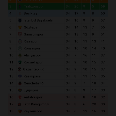
3
Trabzonspor
34
20
9
5
69
4
Beşiktaş
34
17
9
8
60
5
İstanbul Başakşehir
34
16
9
9
57
6
Göztepe
34
14
13
7
55
7
Samsunspor
34
13
12
9
51
8
Rizespor
34
10
11
13
41
9
Konyaspor
34
10
10
14
40
10
Alanyaspor
34
7
16
11
37
11
Kocaelispor
34
9
10
15
37
12
Gaziantep F.K.
34
9
10
15
37
13
Kasımpaşa
34
8
11
15
35
14
Gençlerbirliği
34
9
7
18
34
15
Eyüpspor
34
8
9
17
33
16
Antalyaspor
34
8
8
18
32
17
Fatih Karagümrük
34
8
6
20
30
18
Kayserispor
34
6
12
16
30