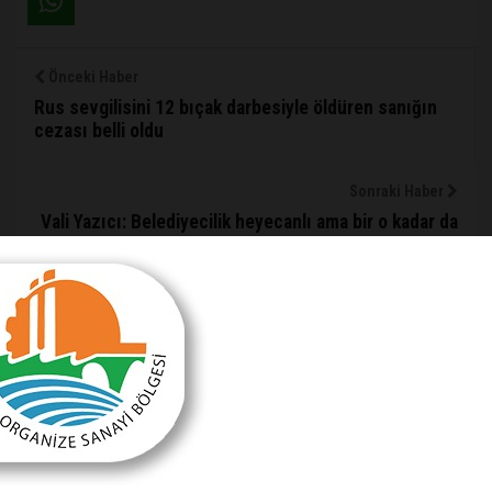
Önceki Haber
Rus sevgilisini 12 bıçak darbesiyle öldüren sanığın
cezası belli oldu
Sonraki Haber
Vali Yazıcı: Belediyecilik heyecanlı ama bir o kadar da
meşakkatli bir iş
HABER YORUMLARI
Sizde Yorum Ekleyin
İsim Soyad