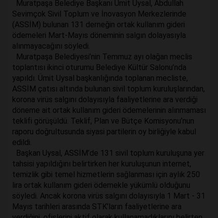
Muratpaşa Belediye Başkanı Ümit Uysal, Abdullah
Sevimçok Sivil Toplum ve İnovasyon Merkezlerinde
(ASSİM) bulunan 131 derneğin ortak kullanım gideri
ödemeleri Mart-Mayıs döneminin salgın dolayasıyla
alınmayacağını söyledi.
Muratpaşa Belediyesi’nin Temmuz ayı olağan meclis
toplantısı ikinci oturumu Belediye Kültür Salonu’nda
yapıldı. Ümit Uysal başkanlığında toplanan mecliste,
ASSİM çatısı altında bulunan sivil toplum kuruluşlarından,
korona virüs salgını dolayısıyla faaliyetlerine ara verdiği
döneme ait ortak kullanım gideri ödemelerinin alınmaması
teklifi görüşüldü. Teklif, Plan ve Bütçe Komisyonu’nun
raporu doğrultusunda siyasi partilerin oy birliğiyle kabul
edildi.
Başkan Uysal, ASSİM’de 131 sivil toplum kuruluşuna yer
tahsisi yapıldığını belirtirken her kuruluşunun internet,
temizlik gibi temel hizmetlerin sağlanması için aylık 250
lira ortak kullanım gideri ödemekle yükümlü olduğunu
söyledi. Ancak korona virüs salgını dolayısıyla 1 Mart - 31
Mayıs tarihleri arasında STK’ların faaliyetlerine ara
verdiğini, ofislerini aktif olarak kullanamadıklarını belirten