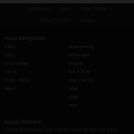
Yazarlarımız
Künye
Haber Gönder
Reklam Ücretleri
İletişim
Haber Kategorileri
SİYASET
YAŞAM-MAGAZİN
GÜNCEL
KÜLTÜR-SANAT
GÜVENLİK-YARGI
EKONOMİ
TURİZM
SİVİL TOPLUM
EĞİTİM - GENÇLİK
YEREL YÖNETİM
SAĞLIK
TARIM
ÇEVRE
SPOR
Günlük Bültemiz
Günlük Bültenimize Uye Olarak turizm ile ilgili öne çıkan