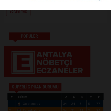
Yorum Yap
POPÜLER
SÜPERLİG PUAN DURUMU
#
Takım
O
G
B
M
P
1
Galatasaray
34
24
5
5
77
2
Fenerbahçe
34
21
11
2
74