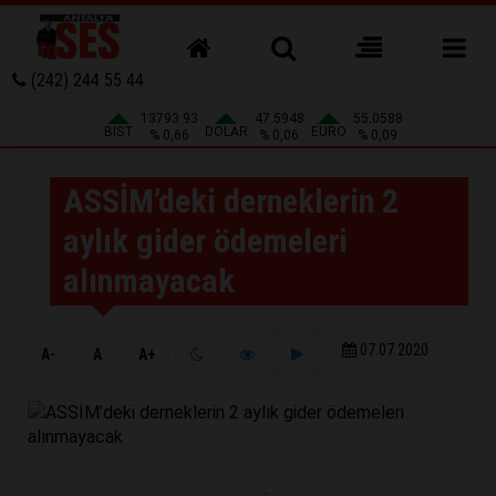
(242) 244 55 44
13793.93
47.5948
55.0588
BIST
DOLAR
EURO
% 0,66
% 0,06
% 0,09
ASSİM’deki derneklerin 2
aylık gider ödemeleri
alınmayacak
07.07.2020
A-
A
A+