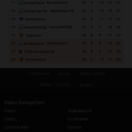
11
Kocaelispor
34
9
10
15
37
12
Gaziantep F.K.
34
9
10
15
37
13
Kasımpaşa
34
8
11
15
35
14
Gençlerbirliği
34
9
7
18
34
15
Eyüpspor
34
8
9
17
33
16
Antalyaspor
34
8
8
18
32
17
Fatih Karagümrük
34
8
6
20
30
18
Kayserispor
34
6
12
16
30
Yazarlarımız
Künye
Haber Gönder
Reklam Ücretleri
İletişim
Haber Kategorileri
SİYASET
YAŞAM-MAGAZİN
GÜNCEL
KÜLTÜR-SANAT
GÜVENLİK-YARGI
EKONOMİ