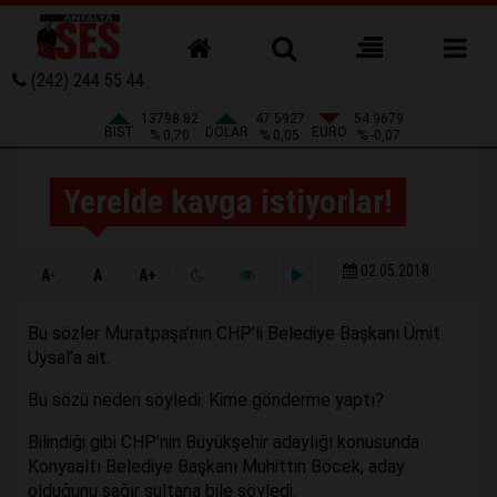
(242) 244 55 44
13798.82
47.5927
54.9679
BIST
DOLAR
EURO
% 0,70
% 0,05
% -0,07
Yerelde kavga istiyorlar!
02.05.2018
A-
A
A+
Bu sözler Muratpaşa’nın CHP’li Belediye Başkanı Ümit
Uysal’a ait.
Bu sözü neden söyledi. Kime gönderme yaptı?
Bilindiği gibi CHP’nin Büyükşehir adaylığı konusunda
Konyaaltı Belediye Başkanı Muhittin Böcek, aday
olduğunu sağır sultana bile söyledi.