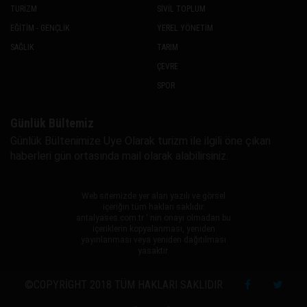
TURİZM
SİVİL TOPLUM
EĞİTİM - GENÇLİK
YEREL YÖNETİM
SAĞLIK
TARIM
ÇEVRE
SPOR
Günlük Bültemiz
Günlük Bültenimize Uye Olarak turizm ile ilgili öne çıkan
haberleri gün ortasında mail olarak alabilirsiniz.
Web sitemizde yer alan yazılı ve görsel
içeriğin tüm hakları saklıdır.
antalyases.com.tr ' nin onayı olmadan bu
içeriklerin kopyalanması, yeniden
yayınlanması veya yeniden dağıtılması
yasaktır.
©COPYRIGHT 2018 TÜM HAKLARI SAKLIDIR