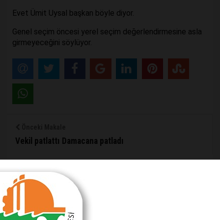
Evet Ümit Uysal başkan böyle diyor.
Genel seçim öncesi yerel seçim değerlendirmesine asla
girmeyeceğini söylüyor.
Önceki Makale
Vekil patlattı Damacana patladı
Sonraki Makale
CHP 6’yı Ak Parti 8’i hesaplamalı
MAKALE YORUMLARI