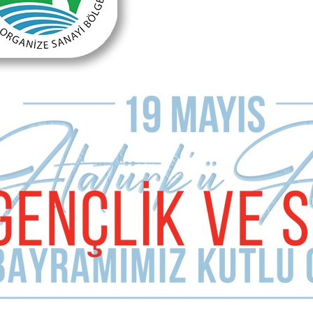
Sizde Yorum Ekleyin
İsim Soyad
E-mail Adresiniz (zorunlu değil)
Telefon (zorunlu değil)
Yorumunuz