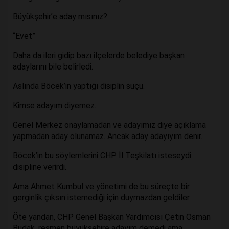
Büyükşehir’e aday mısınız?
“Evet”
Daha da ileri gidip bazı ilçelerde belediye başkan
adaylarını bile belirledi.
Aslında Böcek’in yaptığı disiplin suçu.
Kimse adayım diyemez.
Genel Merkez onaylamadan ve adayımız diye açıklama
yapmadan aday olunamaz. Ancak aday adayıyım denir.
Böcek’in bu söylemlerini CHP İl Teşkilatı isteseydi
disipline verirdi.
Ama Ahmet Kumbul ve yönetimi de bu süreçte bir
gerginlik çıksın istemediği için duymazdan geldiler.
Öte yandan, CHP Genel Başkan Yardımcısı Çetin Osman
Budak, resmen büyükşehire adayım demedi ama