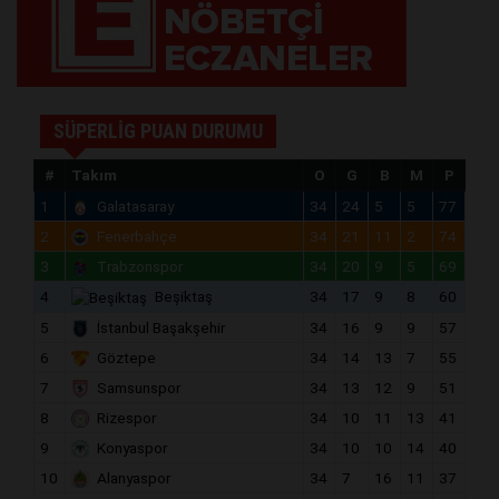
SÜPERLİG PUAN DURUMU
#
Takım
O
G
B
M
P
1
Galatasaray
34
24
5
5
77
2
Fenerbahçe
34
21
11
2
74
3
Trabzonspor
34
20
9
5
69
4
Beşiktaş
34
17
9
8
60
5
İstanbul Başakşehir
34
16
9
9
57
6
Göztepe
34
14
13
7
55
7
Samsunspor
34
13
12
9
51
8
Rizespor
34
10
11
13
41
9
Konyaspor
34
10
10
14
40
10
Alanyaspor
34
7
16
11
37