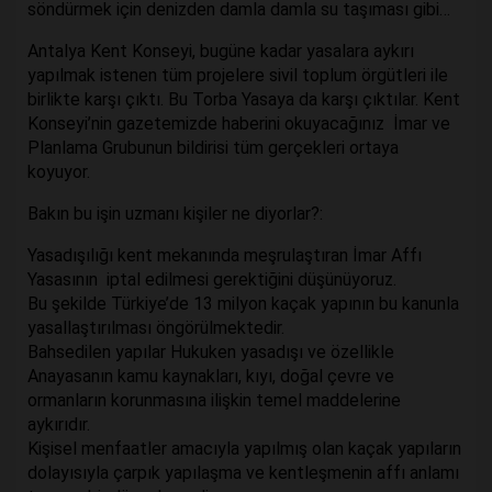
söndürmek için denizden damla damla su taşıması gibi…
Antalya Kent Konseyi, bugüne kadar yasalara aykırı
yapılmak istenen tüm projelere sivil toplum örgütleri ile
birlikte karşı çıktı. Bu Torba Yasaya da karşı çıktılar. Kent
Konseyi’nin gazetemizde haberini okuyacağınız İmar ve
Planlama Grubunun bildirisi tüm gerçekleri ortaya
koyuyor.
Bakın bu işin uzmanı kişiler ne diyorlar?:
Yasadışılığı kent mekanında meşrulaştıran İmar Affı
Yasasının iptal edilmesi gerektiğini düşünüyoruz.
Bu şekilde Türkiye’de 13 milyon kaçak yapının bu kanunla
yasallaştırılması öngörülmektedir.
Bahsedilen yapılar Hukuken yasadışı ve özellikle
Anayasanın kamu kaynakları, kıyı, doğal çevre ve
ormanların korunmasına ilişkin temel maddelerine
aykırıdır.
Kişisel menfaatler amacıyla yapılmış olan kaçak yapıların
dolayısıyla çarpık yapılaşma ve kentleşmenin affı anlamı