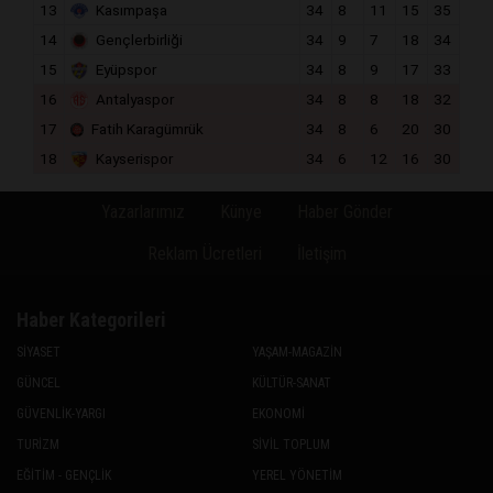
13
Kasımpaşa
34
8
11
15
35
14
Gençlerbirliği
34
9
7
18
34
15
Eyüpspor
34
8
9
17
33
16
Antalyaspor
34
8
8
18
32
17
Fatih Karagümrük
34
8
6
20
30
18
Kayserispor
34
6
12
16
30
Yazarlarımız
Künye
Haber Gönder
Reklam Ücretleri
İletişim
Haber Kategorileri
SİYASET
YAŞAM-MAGAZİN
GÜNCEL
KÜLTÜR-SANAT
GÜVENLİK-YARGI
EKONOMİ
TURİZM
SİVİL TOPLUM
EĞİTİM - GENÇLİK
YEREL YÖNETİM