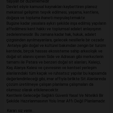
taşıyan bir düzenlemedir
Devlet eliyle kamusal kaynakları kaybettiren plansız
mekansal gelişimin teşvik edilmesi, yaşama, kentlere,
doğaya ve topluma ihaneti meşrulaştırmaktır.
Bugüne kadar yasalara aykırı şekilde inşa edilmiş yapıların
affedilmesi kent hakkı ve toplumsal adalet anlayışının
zedelenmesidir. Bu zamana kadar hak, hukuk, adalet
çizgisinden ayrılmayanlara, gelecek nesillerle bir cezadır
Antalya gibi doğal ve kültürel bakımdan zengin bir turizm
kentinde, birçok hassas ekosisteme sahip arkeolojik ve
doğal sit alanını içeren Side ve Adrasan gibi merkezlerin
tamamı ile Patara ve benzeri doğal sit alanları, Kaleiçi,
Kaş Alanya Kalesi ve çevresinin ve kentsel yerleşim
alanlarındaki tüm kaçak ve ruhsatsız yapılar bu kapsamda
değerlendirileceği gibi, imar affıyla birlikte Sit Alanlarında
çözüm üretilmeye çalışan planlama çalışmaları da
olumsuz olarak etkilenecektir.
Kentlerin Geleceğe Sağlıklı Güvenli Yasal Ve Nitelikli Bir
Şekilde Hazırlanmasının Yolu İmar Affı Değil Planlamadır.
Kararı siz verin…