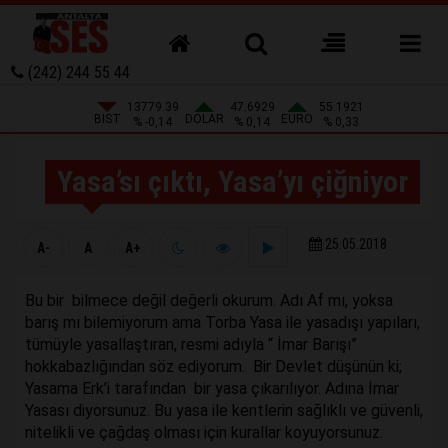
(242) 244 55 44
13779.39
47.6929
55.1921
BIST
DOLAR
EURO
% -0,14
% 0,14
% 0,33
Yasa’sı çıktı, Yasa’yı çiğniyor
25.05.2018
A-
A
A+
Bu bir bilmece değil değerli okurum. Adı Af mı, yoksa
barış mı bilemiyorum ama Torba Yasa ile yasadışı yapıları,
tümüyle yasallaştıran, resmi adıyla “ İmar Barışı”
hokkabazlığından söz ediyorum. Bir Devlet düşünün ki;
Yasama Erk’i tarafından bir yasa çıkarılıyor. Adına İmar
Yasası diyorsunuz. Bu yasa ile kentlerin sağlıklı ve güvenli,
nitelikli ve çağdaş olması için kurallar koyuyorsunuz.