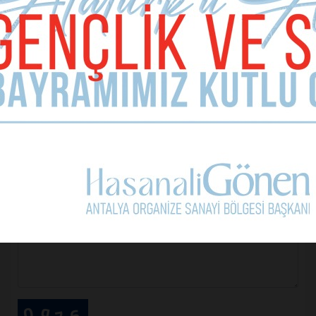
İsim Soyad
E-mail Adresiniz (zorunlu değil)
Telefon (zorunlu değil)
Yorumunuz