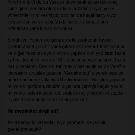
Yürütme Erk’i de bu Yasa’ya dayanarak aykırı davranış
içine giren her kim olursa olsun cezalandırıyor, yerel
yönetimler izim vermiyor, bazıları da kaçakları yıkıyor,
cesaretleri varsa tabii. Ya da hangisi olursa olsun
iktidardan yana kimseleri yoksa…
Şimdi aynı Yasama organı, üstelik şapkadan tavşan
çıkarırcasına yeni bir yasa çıkararak mevcut İmar Kanunu
ve diğer Yasalara aykırı olarak yapılan tüm yapıların fazla
katını, doğal ve kentsel SİT alanlarına yapılanlarını, fazla
kat çıkanlarını, Devleti tanımayıp hazinenin ya da Vakıflar
idaresinin arazileri üzerine, “Gecekondu” diyerek yapılan
apartmanları ve villaları affediyorsunuz. Bu işleri yaparak
milyonlar götüren, denizin kıyısında yaptığı kaçak yapısı
milyonlar eden kişiden de, sadece rayiç bedelinin yüzde
1,5 ila 3’ü arasında bir ceza alıyorsunuz.
Ne memleket değil mi?
Peki namuslu vatandaş niye yapmadı kaçak bir
gecekonducuk?