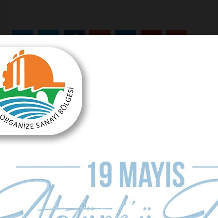
Önceki Makale
Etik mi, değil mi?
Sonraki Makale
AK Parti’den listeye giremeyen ler
MAKALE YORUMLARI
Sizde Yorum Ekleyin