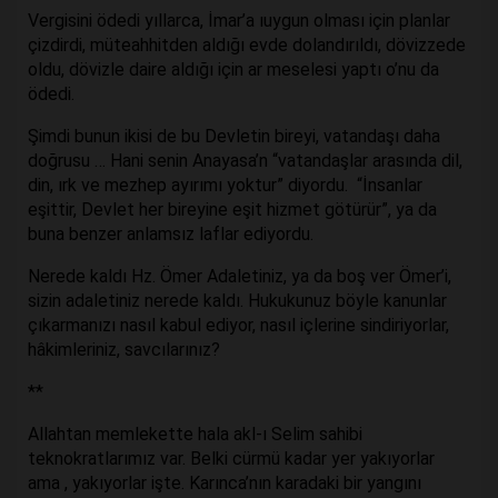
Vergisini ödedi yıllarca, İmar’a ıuygun olması için planlar
çizdirdi, müteahhitden aldığı evde dolandırıldı, dövizzede
oldu, dövizle daire aldığı için ar meselesi yaptı o’nu da
ödedi.
Şimdi bunun ikisi de bu Devletin bireyi, vatandaşı daha
doğrusu … Hani senin Anayasa’n “vatandaşlar arasında dil,
din, ırk ve mezhep ayırımı yoktur” diyordu. “İnsanlar
eşittir, Devlet her bireyine eşit hizmet götürür”, ya da
buna benzer anlamsız laflar ediyordu.
Nerede kaldı Hz. Ömer Adaletiniz, ya da boş ver Ömer’i,
sizin adaletiniz nerede kaldı. Hukukunuz böyle kanunlar
çıkarmanızı nasıl kabul ediyor, nasıl içlerine sindiriyorlar,
hâkimleriniz, savcılarınız?
**
Allahtan memlekette hala akl-ı Selim sahibi
teknokratlarımız var. Belki cürmü kadar yer yakıyorlar
ama , yakıyorlar işte. Karınca’nın karadaki bir yangını