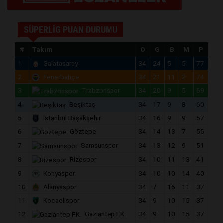
SÜPERLİG PUAN DURUMU
#
Takım
O
G
B
M
P
1
Galatasaray
34
24
5
5
77
2
Fenerbahçe
34
21
11
2
74
3
Trabzonspor
34
20
9
5
69
4
Beşiktaş
34
17
9
8
60
5
İstanbul Başakşehir
34
16
9
9
57
6
Göztepe
34
14
13
7
55
7
Samsunspor
34
13
12
9
51
8
Rizespor
34
10
11
13
41
9
Konyaspor
34
10
10
14
40
10
Alanyaspor
34
7
16
11
37
11
Kocaelispor
34
9
10
15
37
12
Gaziantep F.K.
34
9
10
15
37