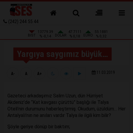
(242) 244 55 44
13779.39
47.7111
55.1881
BIST
DOLAR
EURO
% -0,14
% 0,18
% 0,32
Yargıya saygımız büyük…
11.03.2019
A-
A
A+
Gazeteci arkadaşımız Salim Uzun, dün Hürriyet
Akdeniz’de “Kat kavgası çürüttü” başlığı ile Talya
Oteli’nin durumunu haberleştirmiş. Okudum, üzüldüm… Her
Antalyalı’nın ne anıları vardır Talya ile ilgili kim bilir?
Şöyle geriye dönüp bir baktım;