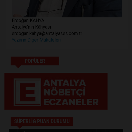
Erdoğan KÂHYA
Antalya'nın Kâhyası
erdogan.kahya@antalyases.com.tr
Yazarın Diğer Makaleleri
POPÜLER
SÜPERLİG PUAN DURUMU