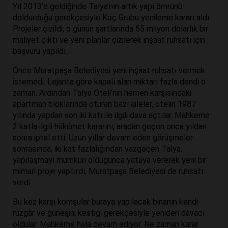
Yıl 2013’e geldiğinde Talya’nın artık yapı ömrünü
doldurduğu gerekçesiyle Koç Grubu yenileme kararı aldı.
Projeler çizildi, o günün şartlarında 55 milyon dolarlık bir
maliyet çıktı ve yeni planlar çizilerek inşaat ruhsatı için
başvuru yapıldı.
Önce Muratpaşa Belediyesi yeni inşaat ruhsatı vermek
istemedi. Lejanta göre kapalı alan miktarı fazla dendi o
zaman. Ardından Talya Oteli’nin hemen karşısındaki
apartman bloklarında oturan bazı aileler, otelin 1987
yılında yapılan son iki katı ile ilgili dava açtılar. Mahkeme
2 katla ilgili hükümet kararını, aradan geçen onca yıldan
sonra iptal etti. Uzun yıllar devam eden görüşmeler
sonrasında, iki kat fazlalığından vazgeçen Talya,
yapılaşmayı mümkün olduğunca yataya vererek yeni bir
mimari proje yaptırdı, Muratpaşa Belediyesi de ruhsatı
verdi.
Bu kez karşı komşular buraya yapılacak binanın kendi
rüzgâr ve güneşini kestiği gerekçesiyle yeniden davacı
oldular. Mahkeme hala devam ediyor. Ne zaman karar