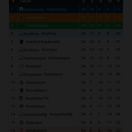
#
Takım
O
G
B
M
P
1
Galatasaray
34
24
5
5
77
2
Fenerbahçe
34
21
11
2
74
3
Trabzonspor
34
20
9
5
69
4
Beşiktaş
34
17
9
8
60
5
İstanbul Başakşehir
34
16
9
9
57
6
Göztepe
34
14
13
7
55
7
Samsunspor
34
13
12
9
51
8
Rizespor
34
10
11
13
41
9
Konyaspor
34
10
10
14
40
10
Alanyaspor
34
7
16
11
37
11
Kocaelispor
34
9
10
15
37
12
Gaziantep F.K.
34
9
10
15
37
13
Kasımpaşa
34
8
11
15
35
14
Gençlerbirliği
34
9
7
18
34
15
Eyüpspor
34
8
9
17
33
16
Antalyaspor
34
8
8
18
32