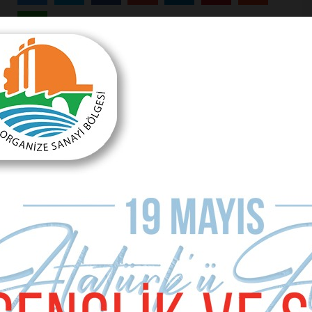
Önceki Makale
Ne olacak bu tarımın hali?
Sonraki Makale
Mutlu olmayan mutluluk veremez!
MAKALE YORUMLARI
Sizde Yorum Ekleyin
İsim Soyad