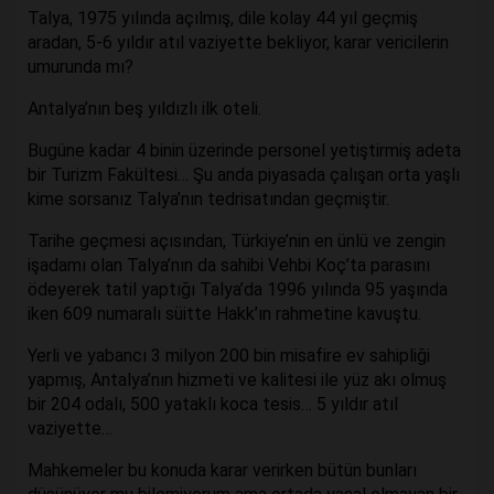
Talya, 1975 yılında açılmış, dile kolay 44 yıl geçmiş
aradan, 5-6 yıldır atıl vaziyette bekliyor, karar vericilerin
umurunda mı?
Antalya’nın beş yıldızlı ilk oteli.
Bugüne kadar 4 binin üzerinde personel yetiştirmiş adeta
bir Turizm Fakültesi… Şu anda piyasada çalışan orta yaşlı
kime sorsanız Talya’nın tedrisatından geçmiştir.
Tarihe geçmesi açısından, Türkiye’nin en ünlü ve zengin
işadamı olan Talya’nın da sahibi Vehbi Koç’ta parasını
ödeyerek tatil yaptığı Talya’da 1996 yılında 95 yaşında
iken 609 numaralı süitte Hakk’ın rahmetine kavuştu.
Yerli ve yabancı 3 milyon 200 bin misafire ev sahipliği
yapmış, Antalya’nın hizmeti ve kalitesi ile yüz akı olmuş
bir 204 odalı, 500 yataklı koca tesis… 5 yıldır atıl
vaziyette…
Mahkemeler bu konuda karar verirken bütün bunları