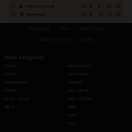
17
Fatih Karagümrük
34
8
6
20
30
18
Kayserispor
34
6
12
16
30
Yazarlarımız
Künye
Haber Gönder
Reklam Ücretleri
İletişim
Haber Kategorileri
SİYASET
YAŞAM-MAGAZİN
GÜNCEL
KÜLTÜR-SANAT
GÜVENLİK-YARGI
EKONOMİ
TURİZM
SİVİL TOPLUM
EĞİTİM - GENÇLİK
YEREL YÖNETİM
SAĞLIK
TARIM
ÇEVRE
SPOR