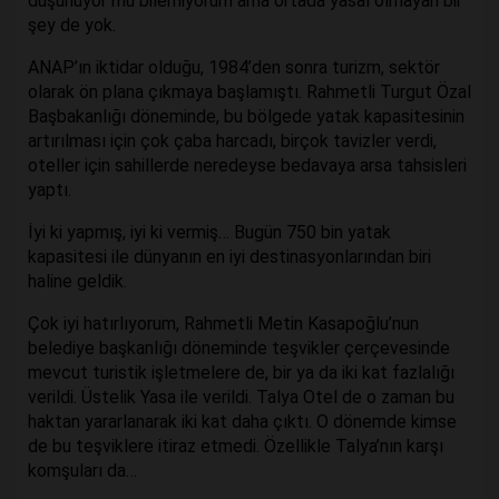
düşünüyor mu bilemiyorum ama ortada yasal olmayan bir
şey de yok.
ANAP’ın iktidar olduğu, 1984’den sonra turizm, sektör
olarak ön plana çıkmaya başlamıştı. Rahmetli Turgut Özal
Başbakanlığı döneminde, bu bölgede yatak kapasitesinin
artırılması için çok çaba harcadı, birçok tavizler verdi,
oteller için sahillerde neredeyse bedavaya arsa tahsisleri
yaptı.
İyi ki yapmış, iyi ki vermiş… Bugün 750 bin yatak
kapasitesi ile dünyanın en iyi destinasyonlarından biri
haline geldik.
Çok iyi hatırlıyorum, Rahmetli Metin Kasapoğlu’nun
belediye başkanlığı döneminde teşvikler çerçevesinde
mevcut turistik işletmelere de, bir ya da iki kat fazlalığı
verildi. Üstelik Yasa ile verildi. Talya Otel de o zaman bu
haktan yararlanarak iki kat daha çıktı. O dönemde kimse
de bu teşviklere itiraz etmedi. Özellikle Talya’nın karşı
komşuları da…