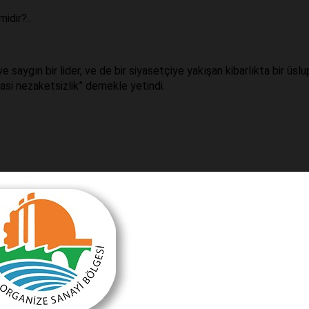
idir?..
saygın bir lider, ve de bir siyasetçiye yakışan kibarlıkta bir üslu
asi nezaketsizlik” demekle yetindi.
onra seçimi değerlendirme konuşmasında Kurultay düşünmediklerin
ini, üstelik partisinden yüzde 8 daha fazla oy alan “Muharrem İ
 ki, hem imza toplamayacak, hem Kurultay isteyeceksin, hem de 
sini isteyeceksin. Bu biraz siyaset kitabına göre de etik olmad