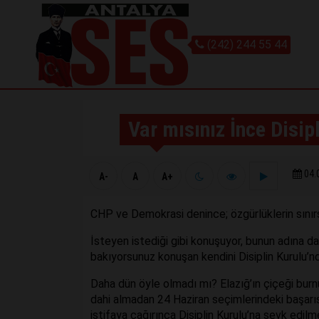
(242) 244 55 44
Var mısınız İnce Disipl
04.
A-
A
A+
CHP ve Demokrasi denince; özgürlüklerin sınırs
İsteyen istediği gibi konuşuyor, bunun adına da 
bakıyorsunuz konuşan kendini Disiplin Kurulu’nd
Daha dün öyle olmadı mı? Elazığ’ın çiçeği burn
dahi almadan 24 Haziran seçimlerindeki başarıs
istifaya çağırınca Disiplin Kurulu’na sevk edilm