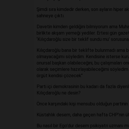
Şimdi sıra kimdedir derken, son ayların hiper
sahneye çıktı.
Davetin kimden geldiğini bilmiyorum ama Muha
birlikte akşam yemeği yediler. Ertesi gün gazete
‘Kılıçdaroğlu size bir teklif sundu mu’ sorusuna
Kılıçdaroğlu bana bir teklifte bulunmadı ama be
olmayacağımı söyledim. Kendisine isterse kurul
onursal başkan olabileceğini, bu çalışmaları o
olarak seçimlere hazırlayabileceğimi söyledim
örgüt kendisi çözecek"
Parti içi demokrasinin bu kadarı da fazla diyenl
Kılıçdaroğlu ne desin?
Önce karşındaki kişi mensubu olduğun partinin
Küstahlık desem, daha geçen hafta CHP’nin ülk
Bu nasıl bir Ego’dur desem psikiyatri uzmanı m