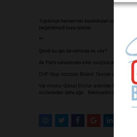
Toplumun hemen her kesiminden sana inanan ve
beğenilmedi bunu bilesin.
**
Şimdi bu işin devamında ne olur?
Ak Parti kanadından eller ovuşturulmaya, tırna
CHP Grup sözcüsü Bülent Tezcan açıkladı MY
Var mısınız Gürsel Erol’un ardından Muharrem İn
sözlerinden daha ağır… Bekleyelim bakalım P