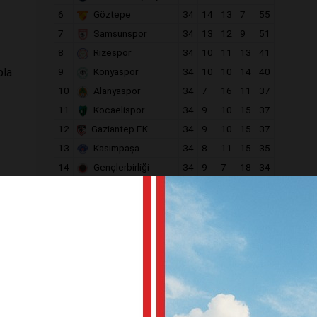
6
Göztepe
34
14
13
7
55
7
Samsunspor
34
13
12
9
51
8
Rizespor
34
10
11
13
41
pla
9
Konyaspor
34
10
10
14
40
10
Alanyaspor
34
7
16
11
37
11
Kocaelispor
34
9
10
15
37
12
Gaziantep F.K.
34
9
10
15
37
13
Kasımpaşa
34
8
11
15
35
14
Gençlerbirliği
34
9
7
18
34
15
Eyüpspor
34
8
9
17
33
i
16
Antalyaspor
34
8
8
18
32
nce
17
Fatih Karagümrük
34
8
6
20
30
18
Kayserispor
34
6
12
16
30
aday
ı