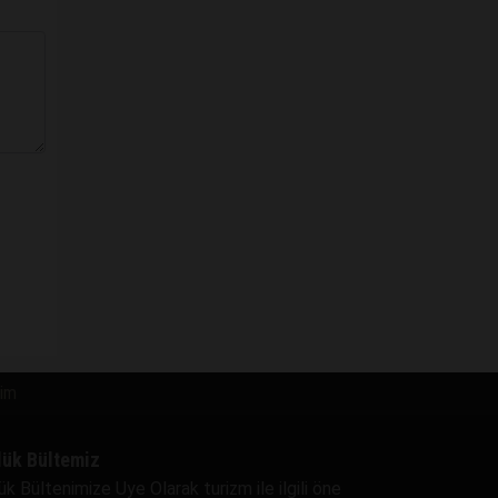
şim
lük Bültemiz
ük Bültenimize Uye Olarak turizm ile ilgili öne