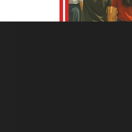
kale
ı mı?