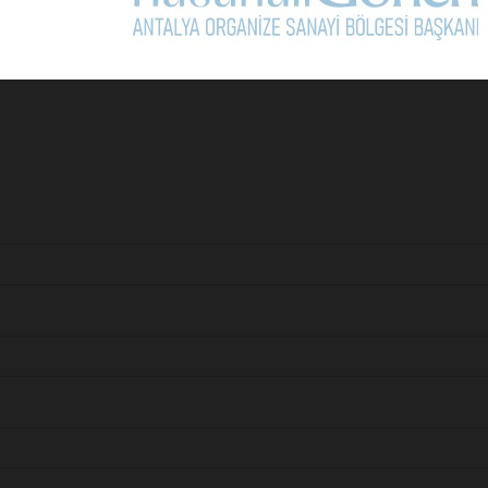
Sonraki Ma
İnce, CHP Genel Başkanı olmal