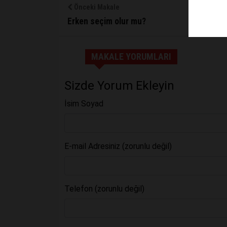
Önceki Makale
Erken seçim olur mu?
MAKALE YORUMLARI
Sizde Yorum Ekleyin
İsim Soyad
E-mail Adresiniz (zorunlu değil)
Telefon (zorunlu değil)