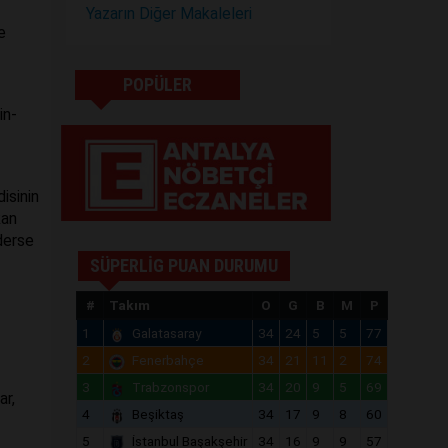
Yazarın Diğer Makaleleri
e
POPÜLER
in-
isinin
kan
derse
SÜPERLİG PUAN DURUMU
#
Takım
O
G
B
M
P
1
Galatasaray
34
24
5
5
77
2
Fenerbahçe
34
21
11
2
74
3
Trabzonspor
34
20
9
5
69
ar,
4
Beşiktaş
34
17
9
8
60
5
İstanbul Başakşehir
34
16
9
9
57