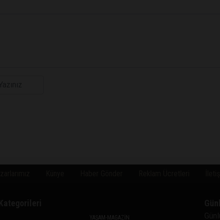
zarlarımız
Künye
Haber Gönder
Reklam Ücretleri
İleti
Kategorileri
Gün
Günl
YAŞAM-MAGAZİN