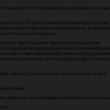
 aktif siyasetçisi, CHP’nin Cumhurbaşkanı adayı Muharrem İnce gen
rrem İnce ile CHP Genel Başkanı Kemal Kılıçdaroğlu önceki gün
cilerin yemekle ilgili sorularını cevaplandıran İnce, bir gazetecin
; İnce’nin cevabı aynen şöyle oldu:
n ona bir teklifte bulundum. Kılıçdaroğlu'na bir yarış içinde
tayı toplayarak beni genel başkan olarak gösterebileceğini, kend
nursal başkan olarak sürdürebileceğini, benim de partiyi genel baş
. Kendisi bir yanıt vermedi. Ben imza toplamayacağım; ama hayır 
eriniz çıkacaktır. Bu lafın üstüne laf söylemek nasıl bir şeydir ki
 Genel Başkanı,
eyi yönetmeye talip Cumhurbaşkanı alternatifiydi biraz ayıp kaç
ıyım?