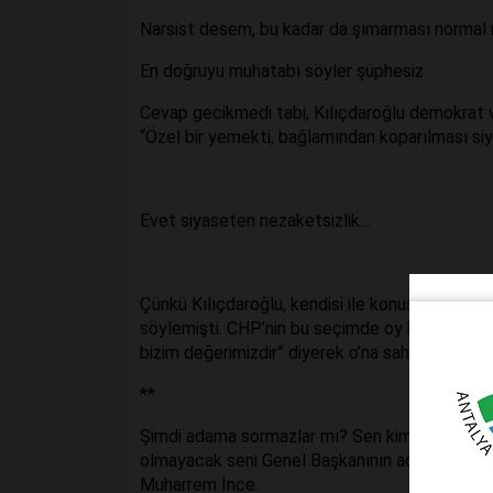
Narsist desem, bu kadar da şımarması normal m
En doğruyu muhatabı söyler şüphesiz
Cevap gecikmedi tabi, Kılıçdaroğlu demokrat ve 
“Özel bir yemekti, bağlamından koparılması siy
Evet siyaseten nezaketsizlik…
Çünkü Kılıçdaroğlu, kendisi ile konuştuktan s
söylemişti. CHP’nin bu seçimde oy kaybetmediğ
bizim değerimizdir” diyerek o’na sahip çıkmıştı.
**
Şimdi adama sormazlar mı? Sen kim oluyorsun
olmayacak seni Genel Başkanının aday gösterme
Muharrem İnce.