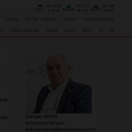
13779.39
47.7111
55.1881
BIST
DOLAR
EURO
% -0,14
% 0,18
% 0,32
TURİZM
EĞİTİM - GENÇLİK
SAĞLIK
YAŞAM-MAGAZİN
UM
YEREL YÖNETİM
TARIM
ÇEVRE
SPOR
a bir
Erdoğan KÂHYA
sını
Antalya'nın Kâhyası
erdogan.kahya@antalyases.com.tr