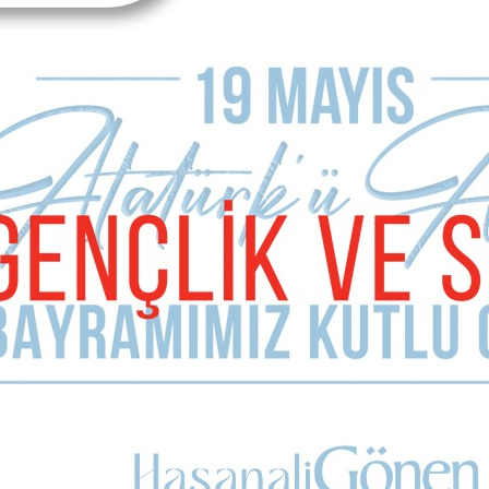
 güvenerek oy veren insanları da bu “Vazgeçilmez adam” tavrın
klar sürtülmeye başladı bile…
K Perşembe günü toplanıyor.
ce de Disiplin Kurulu’na sevk edilsin. Çünkü o’nun sözleri Erol’un
erşembe MYK toplantısına kadar CHP’de neler olacak?