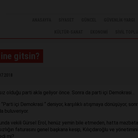
ANASAYFA
SİYASET
GÜNCEL
GÜVENLİK-YARGI
KÜLTÜR-SANAT
EKONOMİ
SİVİL TOPL
ine gitsin?
07.2018
ız olduğu parti akla geliyor önce. Sonra da parti içi Demokrasi…
“Parti içi Demokrasi “ deniyor, karşılıklı atışmaya dönüşüyor, sonr
a buluveriyor.
unda vekili Gürsel Erol, henüz yemin bile etmeden, hatta mazbata
ızlığın faturasını genel başkana kesip, Kılıçdaroğlu ve yönetimini
edi mi?