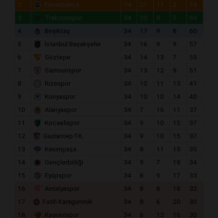
2
Fenerbahçe
34
21
11
2
74
3
Trabzonspor
34
20
9
5
69
4
Beşiktaş
34
17
9
8
60
5
İstanbul Başakşehir
34
16
9
9
57
6
Göztepe
34
14
13
7
55
7
Samsunspor
34
13
12
9
51
8
Rizespor
34
10
11
13
41
9
Konyaspor
34
10
10
14
40
10
Alanyaspor
34
7
16
11
37
11
Kocaelispor
34
9
10
15
37
12
Gaziantep F.K.
34
9
10
15
37
13
Kasımpaşa
34
8
11
15
35
14
Gençlerbirliği
34
9
7
18
34
15
Eyüpspor
34
8
9
17
33
16
Antalyaspor
34
8
8
18
32
17
Fatih Karagümrük
34
8
6
20
30
18
Kayserispor
34
6
12
16
30