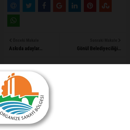
Önceki Makale
Sonraki Makale
Askıda adaylar…
Gönül Belediyeciliği…
MAKALE YORUMLARI
Sizde Yorum Ekleyin
İsim Soyad
E-mail Adresiniz (zorunlu değil)