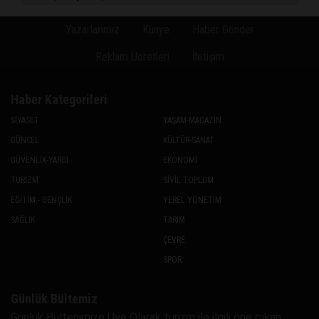
Yazarlarımız
Künye
Haber Gönder
Reklam Ücretleri
İletişim
Haber Kategorileri
SİYASET
YAŞAM-MAGAZİN
GÜNCEL
KÜLTÜR-SANAT
GÜVENLİK-YARGI
EKONOMİ
TURİZM
SİVİL TOPLUM
EĞİTİM - GENÇLİK
YEREL YÖNETİM
SAĞLIK
TARIM
ÇEVRE
SPOR
Günlük Bültemiz
Günlük Bültenimize Uye Olarak turizm ile ilgili öne çıkan