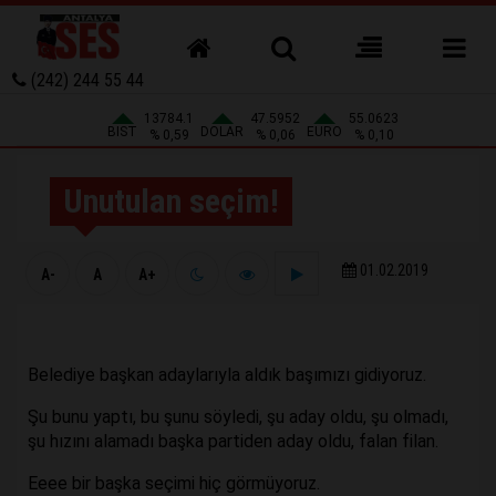
(242) 244 55 44
13784.1
47.5952
55.0623
BIST
DOLAR
EURO
% 0,59
% 0,06
% 0,10
Unutulan seçim!
01.02.2019
A-
A
A+
Belediye başkan adaylarıyla aldık başımızı gidiyoruz.
Şu bunu yaptı, bu şunu söyledi, şu aday oldu, şu olmadı,
şu hızını alamadı başka partiden aday oldu, falan filan.
Eeee bir başka seçimi hiç görmüyoruz.