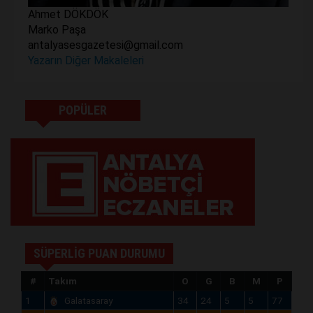
Ahmet DÖKDÖK
Marko Paşa
antalyasesgazetesi@gmail.com
Yazarın Diğer Makaleleri
POPÜLER
SÜPERLİG PUAN DURUMU
#
Takım
O
G
B
M
P
1
Galatasaray
34
24
5
5
77