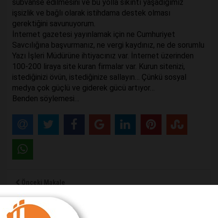
sübvanse edilmesini ve bu yolla sıkıntı yaşadığımız
işsizlik ve bağlı olarak istihdama destek olması
gerektiğini savunuyorum.
İnternet gazetesi yayınlamak için ne Cumhuriyet
Savcılığına başvurmanız, ne vergi kaydınız, ne de sorumlu
Yazı İşleri Müdürüne ihtiyacınız var. İnternet üzerinden
100-200 liraya site kuran firmalar var. Kurun sitenizi,
istediğinizi övün, istediğinize sallayın… Çünkü sosyal
medya çok güçlü ve giderek gücü artıyor…
Benden söylemesi…
Önceki Makale
Sessiz çığlıklara kulak verelim!