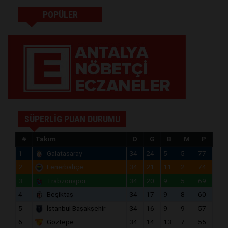
POPÜLER
SÜPERLİG PUAN DURUMU
#
Takım
O
G
B
M
P
1
Galatasaray
34
24
5
5
77
2
Fenerbahçe
34
21
11
2
74
3
Trabzonspor
34
20
9
5
69
4
Beşiktaş
34
17
9
8
60
5
İstanbul Başakşehir
34
16
9
9
57
6
Göztepe
34
14
13
7
55