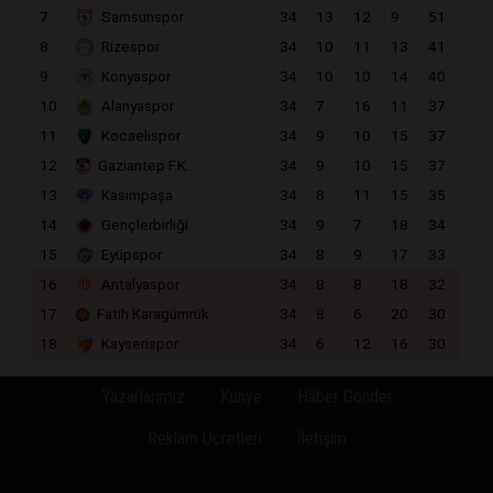
7
Samsunspor
34
13
12
9
51
8
Rizespor
34
10
11
13
41
9
Konyaspor
34
10
10
14
40
10
Alanyaspor
34
7
16
11
37
11
Kocaelispor
34
9
10
15
37
12
Gaziantep F.K.
34
9
10
15
37
13
Kasımpaşa
34
8
11
15
35
14
Gençlerbirliği
34
9
7
18
34
15
Eyüpspor
34
8
9
17
33
16
Antalyaspor
34
8
8
18
32
17
Fatih Karagümrük
34
8
6
20
30
18
Kayserispor
34
6
12
16
30
Yazarlarımız
Künye
Haber Gönder
Reklam Ücretleri
İletişim