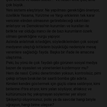
çok büyük…
Yeni sistemi eleştiriyor. Ne yapılması gerektiğini öneriyor,
özellikle Yasama, Yürütme ve Yargı erklerinin tek karar
vericinin elinden olmasının getirebileceği sıkıntıları
anlatıyor ve Demokrasi’nin kurumları ve kuralları ile
birlikte var olduğu inancı ile de bazı kurumların özerk
olması gerektiğine vurgu yapıyor.
Aslında anlatmak istediğim; söylediklerinden çok sosyal
medyanın ulaştığı kitlelerin büyüklüğü nedeniyle mesaj
verenlere sağladığı fayda. Başka bir ifade ile amacına
ulaştırma…
Peki, bu yönü ile çok faydalı gibi görünen sosyal medya
bazen de siyasileri ve yönetenleri kızdırmıyor mu?
Hem de nasıl. Çünkü denetimden yoksun, kontrolsüz, pimi
çekip ortaya bırakılan bir saatli bomba gibi adeta…
Kimileri kendini göstermek için güçlü olana saldırıyor, kimi
birilerine iftira atıyor, kimi yalan söylüyor, ahlaksız ve
kültürümüze hiç yakışmayan söylemler yer alıyor.
Şikâyetçi oluyorsunuz, polis ya da savcılar hangi biriyle
uğraşsın, hangi birine ulaşsın?