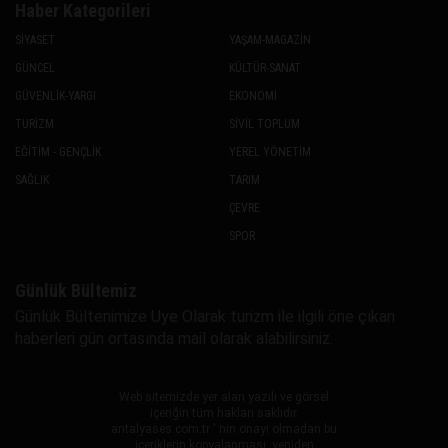
Haber Kategorileri
SİYASET
YAŞAM-MAGAZİN
GÜNCEL
KÜLTÜR-SANAT
GÜVENLİK-YARGI
EKONOMİ
TURİZM
SİVİL TOPLUM
EĞİTİM - GENÇLİK
YEREL YÖNETİM
SAĞLIK
TARIM
ÇEVRE
SPOR
Günlük Bültemiz
Günlük Bültenimize Uye Olarak turizm ile ilgili öne çıkan
haberleri gün ortasında mail olarak alabilirsiniz.
Web sitemizde yer alan yazılı ve görsel
içeriğin tüm hakları saklıdır.
antalyases.com.tr ' nin onayı olmadan bu
içeriklerin kopyalanması, yeniden