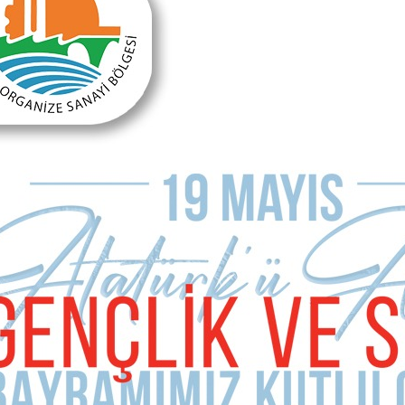
Sonraki Makale
Yeni dönem hayırlı olsun
MAKALE YORUMLARI
Sizde Yorum Ekleyin
İsim Soyad
E-mail Adresiniz (zorunlu değil)
Telefon (zorunlu değil)