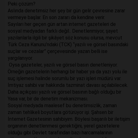
Peki çözüm?
Aslında denetimsiz her şey bir gün gelir çevresine zarar
vermeye başlar. En son zararı da kendine verir.
Sayıları her geçen gün artan internet gazeteleri de
sosyal medyadan farklı değil.. Denetlenmiyor, şayet
yazılanlarla ilgili bir şikâyet söz konusu olursa, mevcut
Türk Ceza Kanunu’ndaki (TCK) “yazılı ve görsel basındaki
suçlar ve cezalar” çerçevesinde yazan belli ise
yargılanıyor.
Oysa gazeteler, yazılı ve görsel basın denetleniyor.
Örneğin gazetelerin herhangi bir haber ya da yazı yolu ile
suç işlemesi halinde sorumlu bir yazı işleri müdürü var.
İmtiyaz sahibi var hakkında tazminat davası açılabilecek.
Daha açıkçası yazılı ve görsel basının bağlı olduğu bir
Yasa var, bir de denetim mekanizması.
Sosyal medyada maalesef bu denetimsizlik, zaman
zaman tehlikeli boyutlara götürüyor işi. Şahsen bir
İnternet Gazetesinin sahibiyim. Böylesi başarılı bir iletişim
organının denetlenmesi gerektiğini, yerel gazetelere
olduğu gibi Devlet tarafından bazı harcamalarının