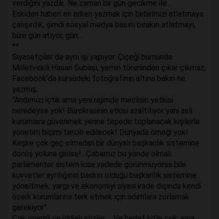
verdiğini yazdık. Ne zaman bir gün gecikme ile…
Eskiden haberi en erken yazmak için birbirimizi atlatmaya
çalışırdık, şimdi sosyal medya basını bırakın atlatmayı,
bize gün atıyor, gün…
**
Siyasetçiler de aynı işi yapıyor. Çiçeği burnunda
Milletvekili Hasan Subaşı, yemin töreninden çıkar çıkmaz,
Facebook’da kürsüdeki fotoğrafının altına bakın ne
yazmış;
“Andımızı içtik ama yeni rejimde meclisin yetkisi
neredeyse yok! Bürokrasinin etkisi azaltılıyor yani asli
kurumlara güvenmek yerine tepede toplanacak kişilerle
yönetim biçimi tercih edilecek! Dünyada örneği yok!
Keşke çok geç olmadan bir dünyalı başkanlık sistemine
dönüş yoluna girilse!.. Çabamız bu yönde olmalı
parlamenter sistem kısa vadede görünmüyorsa bile
kuvvetler ayrılığının baskın olduğu başkanlık sistemine
yöneltmek, yargı ve ekonomiyi siyasi irade dışında kendi
özerk kurumlarına terk etmek için adımlara zorlamak
gerekiyor”
Çok önemli ve iddialı sözler… Ve hedef kitle çok, ama