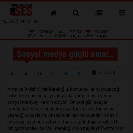
(242) 244 55 44
13798.82
47.7011
55.0007
BIST
DOLAR
EURO
% 0,00
% 0,16
% -0,02
Sosyal medya güçlü ama!..
09.07.2018
A-
A
A+
Antalya Valisi Münir Karaloğlu, kamuoyu ile paylaşacağı
haberler konusunda, yazılı ya da görsel basın yerine
sosyal medyayı tercih ediyor. Önceki gün sosyal
medyadaki hesabından Antalya turizminin altın yılını
yaşadığını paylaştı, Antalya’nın haziran ayında ilk kez 2
milyonun üzerinde yabancı turist ağırladığını ifade etti,
biz gazeteciler de Vali Karaloğlu’nun müjdeyi Twitter’den