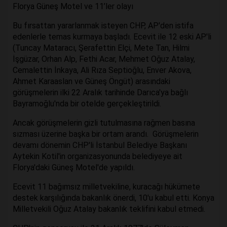
Florya Güneş Motel ve 11’ler olayı
Bu fırsattan yararlanmak isteyen CHP, AP'den istifa
edenlerle temas kurmaya başladı. Ecevit ile 12 eski AP'li
(Tuncay Mataracı, Şerafettin Elçi, Mete Tan, Hilmi
İşgüzar, Orhan Alp, Fethi Acar, Mehmet Oğuz Atalay,
Cemalettin İnkaya, Ali Rıza Septioğlu, Enver Akova,
Ahmet Karaaslan ve Güneş Öngüt) arasındaki
görüşmelerin ilki 22 Aralık tarihinde Darıca'ya bağlı
Bayramoğlu'nda bir otelde gerçekleştirildi.
Ancak görüşmelerin gizli tutulmasına rağmen basına
sızması üzerine başka bir ortam arandı. Görüşmelerin
devamı dönemin CHP'li İstanbul Belediye Başkanı
Aytekin Kotil'in organizasyonunda belediyeye ait
Florya'daki Güneş Motel'de yapıldı.
Ecevit 11 bağımsız milletvekiline, kuracağı hükümete
destek karşılığında bakanlık önerdi, 10'u kabul etti. Konya
Milletvekili Oğuz Atalay bakanlık teklifini kabul etmedi.