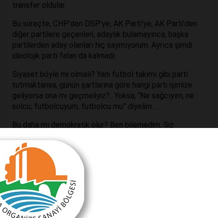
transfer oldular.
Bu süreçte, CHP’den DSP’ye, AK Parti’ye, AK Parti’den
diğer partilere geçenleri, adaylık bulamayınca, başka
partilerden aday olanları hiç saymıyorum. Ayrıca şimdi
ideolojik parti falan da kalmadı.
Siyaset böyle mi olmalı? Yani futbol takımı gibi parti
tutmaktansa, günün şartlarına göre hangi parti işimize
geliyorsa ona mı geçmeliyiz?.. Yoksa, “Ne sağcıyım, ne
solcu; futbolcuyum, futbolcu mu” diyelim…
Bu daha mı demokratik olur? Ben bilemedim. Siz
milletsiniz, daha iyisini bilirsiniz…