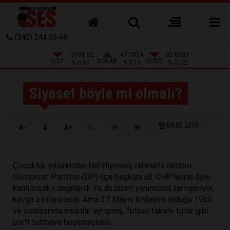
(242) 244 55 44
13798.82
47.7024
55.0003
BIST
DOLAR
EURO
% 0,00
% 0,16
% -0,02
Siyaset böyle mi olmalı?
04.03.2019
A-
A
A+
Çocukluk yıllarımdan hatırlıyorum, rahmetli dedem
Demokrat Parti’nin (DP) ilçe başkanı idi. CHP’lilerle öyle
kanlı bıçaklı değillerdi. Ya da bizim yanımızda tartışmıyor,
kavga etmiyorlardı. Ama 27 Mayıs ihtilalinin olduğu 1960
ve sonrasında insanlar ayrışmış, futbol takımı tutar gibi
parti tutmaya başlamışlardı.