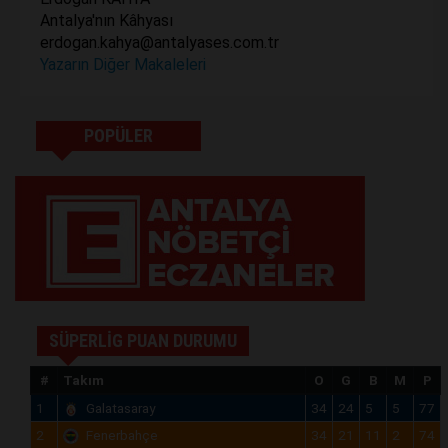
Antalya'nın Kâhyası
erdogan.kahya@antalyases.com.tr
Yazarın Diğer Makaleleri
POPÜLER
SÜPERLİG PUAN DURUMU
#
Takım
O
G
B
M
P
1
Galatasaray
34
24
5
5
77
2
Fenerbahçe
34
21
11
2
74