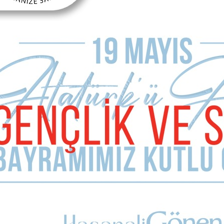
Önceki Makale
Sonraki Makale
Tapulara teşekkür ama!
Doğayı katlin fotoğrafı
MAKALE YORUMLARI
Sizde Yorum Ekleyin
İsim Soyad
E-mail Adresiniz (zorunlu değil)