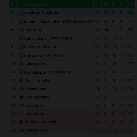
3
Trabzonspor
34
20
9
5
69
4
Beşiktaş
34
17
9
8
60
5
İstanbul Başakşehir
34
16
9
9
57
6
Göztepe
34
14
13
7
55
7
Samsunspor
34
13
12
9
51
8
Rizespor
34
10
11
13
41
9
Konyaspor
34
10
10
14
40
10
Alanyaspor
34
7
16
11
37
11
Kocaelispor
34
9
10
15
37
12
Gaziantep F.K.
34
9
10
15
37
13
Kasımpaşa
34
8
11
15
35
14
Gençlerbirliği
34
9
7
18
34
15
Eyüpspor
34
8
9
17
33
16
Antalyaspor
34
8
8
18
32
17
Fatih Karagümrük
34
8
6
20
30
18
Kayserispor
34
6
12
16
30