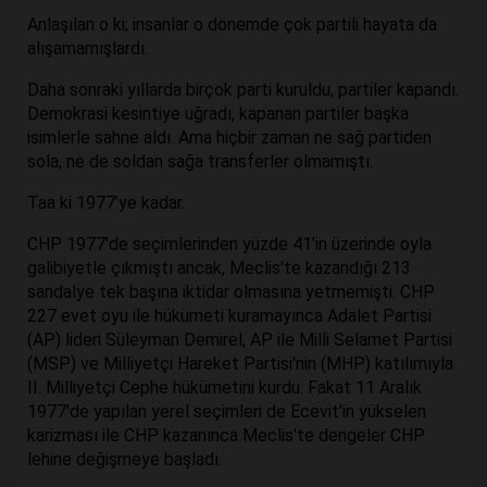
Anlaşılan o ki; insanlar o dönemde çok partili hayata da
alışamamışlardı.
Daha sonraki yıllarda birçok parti kuruldu, partiler kapandı.
Demokrasi kesintiye uğradı, kapanan partiler başka
isimlerle sahne aldı. Ama hiçbir zaman ne sağ partiden
sola, ne de soldan sağa transferler olmamıştı.
Taa ki 1977’ye kadar.
CHP 1977'de seçimlerinden yüzde 41'in üzerinde oyla
galibiyetle çıkmıştı ancak, Meclis'te kazandığı 213
sandalye tek başına iktidar olmasına yetmemişti. CHP
227 evet oyu ile hükümeti kuramayınca Adalet Partisi
(AP) lideri Süleyman Demirel, AP ile Milli Selamet Partisi
(MSP) ve Milliyetçi Hareket Partisi'nin (MHP) katılımıyla
II. Milliyetçi Cephe hükümetini kurdu. Fakat 11 Aralık
1977'de yapılan yerel seçimleri de Ecevit'in yükselen
karizması ile CHP kazanınca Meclis'te dengeler CHP
lehine değişmeye başladı.