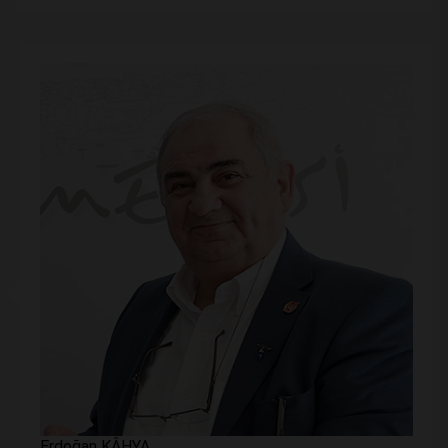
Erdoğan KÂHYA