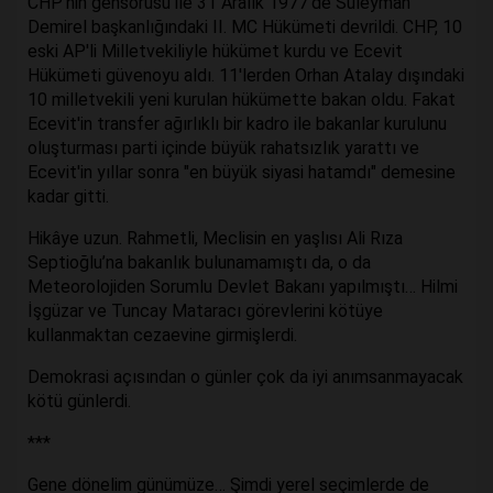
CHP'nin gensorusu ile 31 Aralık 1977'de Süleyman
Demirel başkanlığındaki II. MC Hükümeti devrildi. CHP, 10
eski AP'li Milletvekiliyle hükümet kurdu ve Ecevit
Hükümeti güvenoyu aldı. 11'lerden Orhan Atalay dışındaki
10 milletvekili yeni kurulan hükümette bakan oldu. Fakat
Ecevit'in transfer ağırlıklı bir kadro ile bakanlar kurulunu
oluşturması parti içinde büyük rahatsızlık yarattı ve
Ecevit'in yıllar sonra "en büyük siyasi hatamdı" demesine
kadar gitti.
Hikâye uzun. Rahmetli, Meclisin en yaşlısı Ali Rıza
Septioğlu’na bakanlık bulunamamıştı da, o da
Meteorolojiden Sorumlu Devlet Bakanı yapılmıştı… Hilmi
İşgüzar ve Tuncay Mataracı görevlerini kötüye
kullanmaktan cezaevine girmişlerdi.
Demokrasi açısından o günler çok da iyi anımsanmayacak
kötü günlerdi.
***
Gene dönelim günümüze… Şimdi yerel seçimlerde de