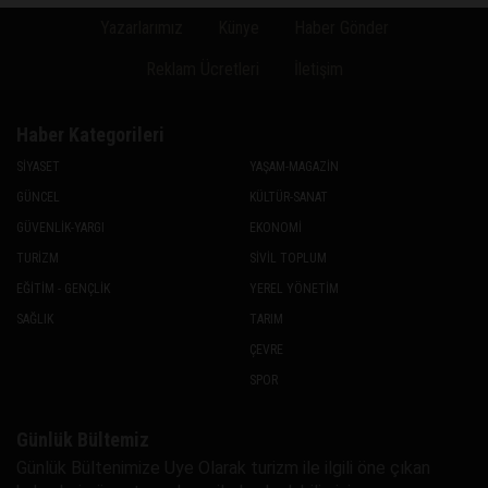
Yazarlarımız
Künye
Haber Gönder
Reklam Ücretleri
İletişim
Haber Kategorileri
SİYASET
YAŞAM-MAGAZİN
GÜNCEL
KÜLTÜR-SANAT
GÜVENLİK-YARGI
EKONOMİ
TURİZM
SİVİL TOPLUM
EĞİTİM - GENÇLİK
YEREL YÖNETİM
SAĞLIK
TARIM
ÇEVRE
SPOR
Günlük Bültemiz
Günlük Bültenimize Uye Olarak turizm ile ilgili öne çıkan