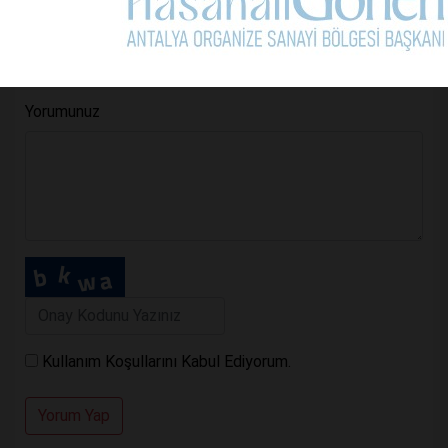
Telefon (zorunlu değil)
Yorumunuz
Kullanım Koşullarını Kabul Ediyorum.
Yorum Yap