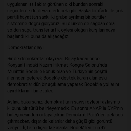
uygulanan ittifaklar görünen o ki bundan sonraki
seçimlerde de devam edecek gibi. Başka bir ifade ile çok
partili hayattan sanki iki gruba ayrılmış bir partiler
sistemine doğru gidiyoruz. Bu olurken de sağdan sola,
soldan sağa transfer artık öylesi olağan karşılanmaya
başlandı ki, buna da alışacağız.
Demokratlar olayı
Bir de demokratlar olayı var. Bir ay kadar önce,
Konyaaltı’ndaki Nazım Hikmet Kongre Salonu’nda
Muhittin Böcek’e konuk olan ve Türkiye’nin çeşitli
illerinden gelerek Böcek’e destek kararı alan eski
demokratlar dün bir açıklama yaparak Böcek’le yollarını
ayırdıklarını ilan ettiler.
Aslına bakarsanız, demokratların sayısı öylesi fazlaymış
ki bunu bir türlü belirleyemedik. En sonra ANAP’la DYP’nin
birleşmesinden ortaya çıkan Demokrat Parti’den pek ses
çıkmazken, dışarıda kalanlar daha güçlü gibi görüntü
veriyor. İşte o dışarıda kalanlar Böcek’ten Türel’e