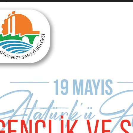
ren olmuyor…
a gerek, bir bir istekler sıralıyor,
“Listemde şunu isterim, bunu
rı seçecek halk kimsenin umurunda değil.
Halk bir bakıma san
atta kullandığı oyu kime verdiğini kanıtlayan robotlar olarak görül
ik, şeffaflık ve denetlenebilirlik yaftaları yapıştırıyorlar…
ığı gibi
“seçme ve seçilme hakkı
” olduğunu da unutturmuşlar.
Siz
psinin hoşuna gitti bu tek adamlık…
iz kimi istiyorsunuz?”
sorusunun sorulacağı Demokrasiyi de yaş
Sonraki Ma