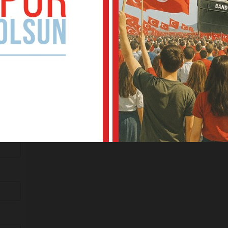
omba!