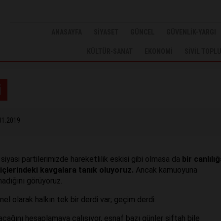
ANASAYFA
SİYASET
GÜNCEL
GÜVENLİK-YARGI
KÜLTÜR-SANAT
EKONOMİ
SİVİL TOPL
i
01.2019
 siyasi partilerimizde hareketlilik eskisi gibi olmasa da
bir canlılığ
içlerindeki kavgalara tanık oluyoruz.
Ancak kamuoyuna
madığını görüyoruz.
l olarak halkın tek bir derdi var; geçim derdi.
cağını hesaplamaya çalışıyor, esnaf bazı günler siftah bile