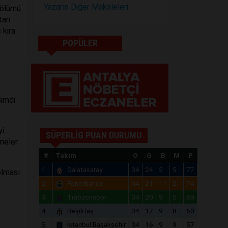
Yazarın Diğer Makaleleri
bölümü
tan
 kira
POPÜLER
Şimdi
yi
SÜPERLİG PUAN DURUMU
 neler
#
Takım
O
G
B
M
P
1
Galatasaray
34
24
5
5
77
olması
2
Fenerbahçe
34
21
11
2
74
3
Trabzonspor
34
20
9
5
69
4
Beşiktaş
34
17
9
8
60
n
5
İstanbul Başakşehir
34
16
9
9
57