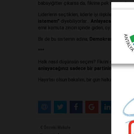
babayiğitler çıkarsa da, fikrine pek ilgi göste
Liderlerin seçtikleri, liderle iyi ilişkilerinden ols
istemem”
diyebiliyorlar…
Anlayacağınız onla
emir komuta zinciri içinde giden, oy kullanan, h
Bir de bu sistemin adına;
Demokrasi, çok seslil
***
Halk nasıl düşünsün seçimi? Fikrini soran olmad
anlayacağınız sadece bir partinin değil, he
Hayırlısı olsun bakalım, bir gün halka dönüp
“s
Önceki Makale