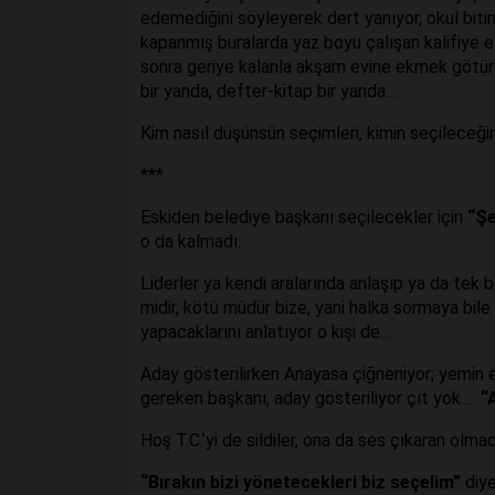
edemediğini söyleyerek dert yanıyor, okul bitir
kapanmış buralarda yaz boyu çalışan kalifiye 
sonra geriye kalanla akşam evine ekmek götür
bir yanda, defter-kitap bir yanda…
Kim nasıl düşünsün seçimleri, kimin seçileceğini
***
Eskiden belediye başkanı seçilecekler için
“Şe
o da kalmadı.
Liderler ya kendi aralarında anlaşıp ya da tek b
midir, kötü müdür bize, yani halka sormaya bile i
yapacaklarını anlatıyor o kişi de…
Aday gösterilirken Anayasa çiğneniyor; yemin
gereken başkanı, aday gösteriliyor çıt yok…
“
Hoş T.C.’yi de sildiler, ona da ses çıkaran olma
“Bırakın bizi yönetecekleri biz seçelim”
diye