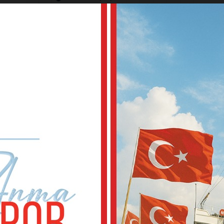
6
Göztepe
34
14
13
7
55
7
Samsunspor
34
13
12
9
51
dığa
8
Rizespor
34
10
11
13
41
üyor…
9
Konyaspor
34
10
10
14
40
10
Alanyaspor
34
7
16
11
37
11
Kocaelispor
34
9
10
15
37
12
Gaziantep F.K.
34
9
10
15
37
in
13
Kasımpaşa
34
8
11
15
35
14
Gençlerbirliği
34
9
7
18
34
15
Eyüpspor
34
8
9
17
33
arız…
16
Antalyaspor
34
8
8
18
32
17
Fatih Karagümrük
34
8
6
20
30
18
Kayserispor
34
6
12
16
30
kale