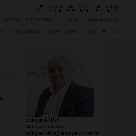
13779.39
47.7111
55.1881
BIST
DOLAR
EURO
% -0,14
% 0,18
% 0,32
TURİZM
EĞİTİM - GENÇLİK
SAĞLIK
YAŞAM-MAGAZİN
UM
YEREL YÖNETİM
TARIM
ÇEVRE
SPOR
a,
Erdoğan KÂHYA
Antalya'nın Kâhyası
erdogan.kahya@antalyases.com.tr