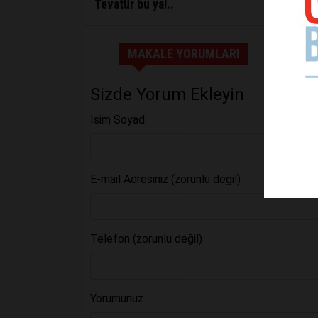
Tevatür bu ya!..
MAKALE YORUMLARI
Sizde Yorum Ekleyin
İsim Soyad
E-mail Adresiniz (zorunlu değil)
Telefon (zorunlu değil)
Yorumunuz