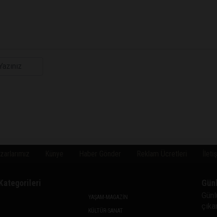
zarlarımız
Künye
Haber Gönder
Reklam Ücretleri
İleti
Kategorileri
Gün
Günl
YAŞAM-MAGAZİN
çıkan
KÜLTÜR-SANAT