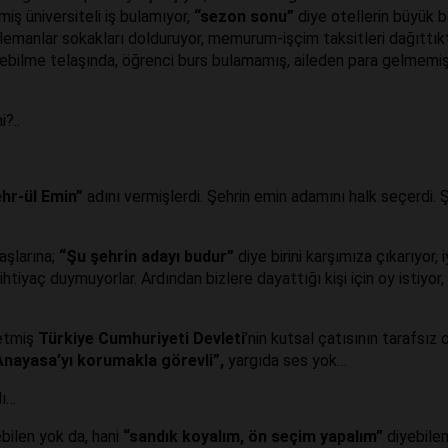
miş üniversiteli iş bulamıyor,
“sezon sonu”
diye otellerin büyük 
elemanlar sokakları dolduruyor, memurum-işçim taksitleri dağıttık
ebilme telaşında, öğrenci burs bulamamış, aileden para gelmemiş
?..
hr-ül Emin”
adını vermişlerdi. Şehrin emin adamını halk seçerdi. 
aşlarına;
“Şu şehrin adayı budur”
diye birini karşımıza çıkarıyor, i
htiyaç duymuyorlar. Ardından bizlere dayattığı kişi için oy istiyor,
 etmiş
Türkiye Cumhuriyeti Devleti
’nin kutsal çatısının tarafsız 
Anayasa’yı korumakla görevli”,
yargıda ses yok…
dı…
bilen yok da, hani
“sandık koyalım, ön seçim yapalım”
diyebile