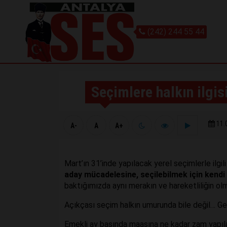
(242) 244 55 44
Seçimlere halkın ilgis
11.
A-
A
A+
Mart’ın 31’inde yapılacak yerel seçimlerle ilgili
aday mücadelesine, seçilebilmek için kendi 
baktığımızda aynı merakın ve hareketliliğin ol
Açıkçası seçim halkın umurunda bile değil… Gene
Emekli ay başında maaşına ne kadar zam yapıla