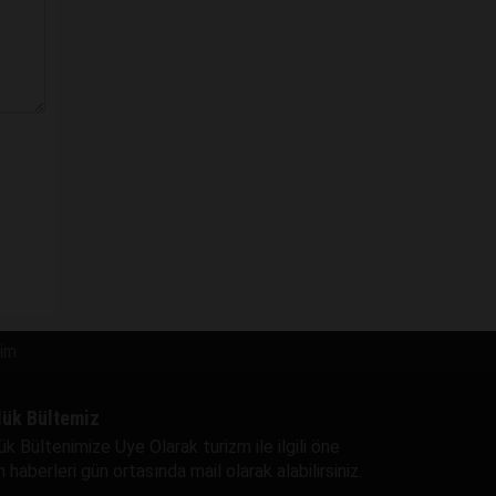
şim
lük Bültemiz
ük Bültenimize Uye Olarak turizm ile ilgili öne
 haberleri gün ortasında mail olarak alabilirsiniz.