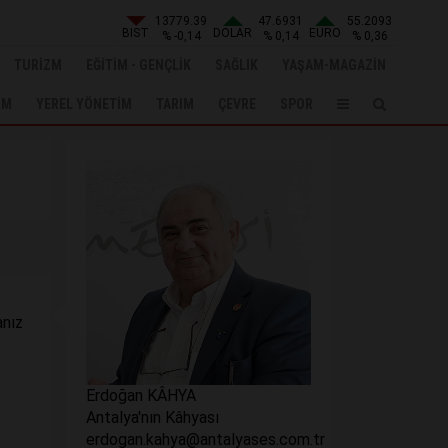
13779.39
47.6931
55.2093
BIST
DOLAR
EURO
% -0,14
% 0,14
% 0,36
TURİZM
EĞİTİM - GENÇLİK
SAĞLIK
YAŞAM-MAGAZİN
UM
YEREL YÖNETİM
TARIM
ÇEVRE
SPOR
anız
Erdoğan KÂHYA
Antalya'nın Kâhyası
erdogan.kahya@antalyases.com.tr