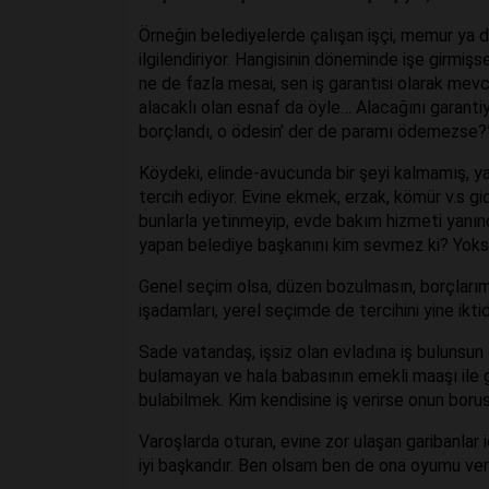
Örneğin belediyelerde çalışan işçi, memur ya 
ilgilendiriyor. Hangisinin döneminde işe girmiş
ne de fazla mesai, sen iş garantisi olarak mev
alacaklı olan esnaf da öyle… Alacağını garantiye 
borçlandı, o ödesin’ der de paramı ödemezse?”
Köydeki, elinde-avucunda bir şeyi kalmamış, ya
tercih ediyor. Evine ekmek, erzak, kömür v.s gid
bunlarla yetinmeyip, evde bakım hizmeti yanın
yapan belediye başkanını kim sevmez ki? Yoks
Genel seçim olsa, düzen bozulmasın, borçlarımı
işadamları, yerel seçimde de tercihini yine ikti
Sade vatandaş, işsiz olan evladına iş bulunsun d
bulamayan ve hala babasının emekli maaşı ile
bulabilmek. Kim kendisine iş verirse onun borus
Varoşlarda oturan, evine zor ulaşan garibanlar 
iyi başkandır. Ben olsam ben de ona oyumu veri