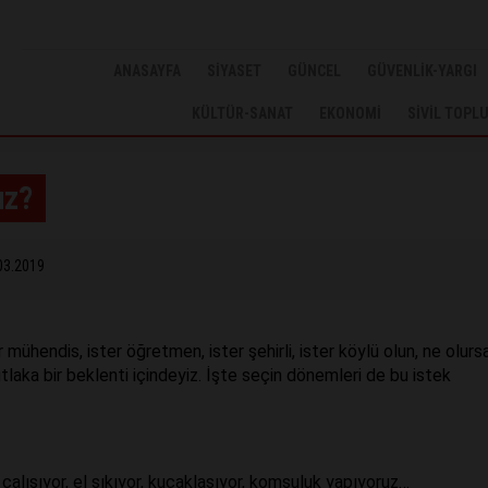
ANASAYFA
SİYASET
GÜNCEL
GÜVENLİK-YARGI
KÜLTÜR-SANAT
EKONOMİ
SİVİL TOPL
uz?
03.2019
r mühendis, ister öğretmen, ister şehirli, ister köylü olun, ne olurs
laka bir beklenti içindeyiz. İşte seçin dönemleri de bu istek
e çalışıyor, el sıkıyor, kucaklaşıyor, komşuluk yapıyoruz…