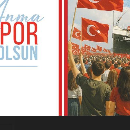
kale
oruz!