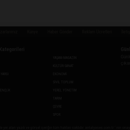
zarlarımız
Künye
Haber Gönder
Reklam Ücretleri
İleti
Kategorileri
Gün
Günl
YAŞAM-MAGAZİN
çıkan
KÜLTÜR-SANAT
-YARGI
EKONOMİ
SİVİL TOPLUM
GENÇLİK
YEREL YÖNETİM
TARIM
ÇEVRE
SPOR
 yer alan yazılı ve görsel içeriğin tüm hakları saklıdır. antalyases.com.tr ' nin on