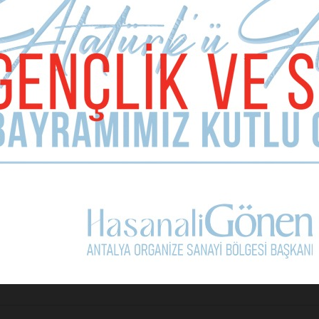
lara bahşettiği bu cenneti bin kat daha cennet yaparım…
Sonraki Ma
Önemsemiy