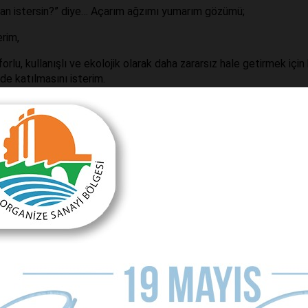
şkan istersin?” diye… Açarım ağzımı yumarım gözümü;
erim,
orlu, kullanışlı ve ekolojik olarak daha zararsız hale getirmek içi
de katılmasını isterim.
kılmaktan kurtaran, tarihi dokunun göbeğine rüşvet vererek yeni b
diye başkanı isterim.
ar, tramvaylar ve otobüslerin kullanılmasını sağlarım.
n insanların her gün, sabah akşam kente taşınmasını önleyecek
ğlarım,
adım yeniden yapılandırmalıyız. Böylelikle yeni, verimli ve iş
ne girmesini yasaklarım;
nı artırırken, mahallelerin çekiciliği de artırıp, birer cazibe merk
eşil alanlara dönüştürürüm.