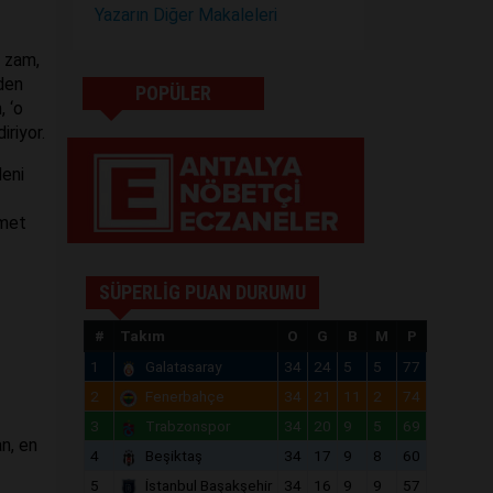
Yazarın Diğer Makaleleri
e zam,
rden
POPÜLER
, ‘o
riyor.
deni
zmet
SÜPERLİG PUAN DURUMU
#
Takım
O
G
B
M
P
1
Galatasaray
34
24
5
5
77
2
Fenerbahçe
34
21
11
2
74
3
Trabzonspor
34
20
9
5
69
n, en
4
Beşiktaş
34
17
9
8
60
5
İstanbul Başakşehir
34
16
9
9
57