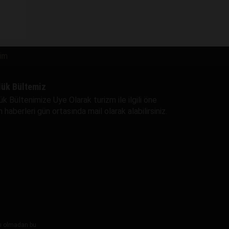
şim
lük Bültemiz
ük Bültenimize Uye Olarak turizm ile ilgili öne
 haberleri gün ortasında mail olarak alabilirsiniz.
ayı olmadan bu