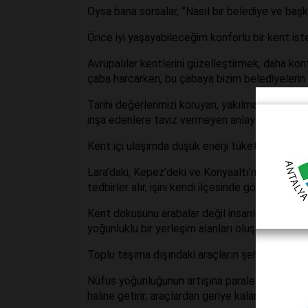
Oysa bana sorsalar, ”Nasıl bir belediye ve ba
Önce iyi yaşayabileceğim konforlu bir kent ist
Avrupalılar kentlerini güzelleştirmek, daha konf
çaba harcarken, bu çabaya bizim belediyelerin 
Tarihi değerlerimizi koruyan, yakılmaktan ve yı
inşa edenlere taviz vermeyen anlayışlı bir bele
Kent içi ulaşımda düşük enerji tüketimli metrol
Lara’daki, Kepez’deki ve Konyaaltı’nda yaşaya
tedbirler alır, işini kendi ilçesinde görmesini sa
Kent dokusunu arabalar değil insanlar için adım 
yoğunluklu bir yerleşim alanları oluşabilir.
Toplu taşıma dışındaki araçların şehir merkezi
Nüfus yoğunluğunun artışına paralel konut sayısı
haline getirir, araçlardan geriye kalan yolları y