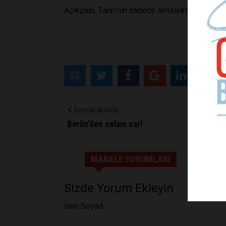
Açıkçası, Tanrı’nın sadece Antalya’da yaşayan
Önceki Makale
Berlin’den selam var!
MAKALE YORUMLARI
Sizde Yorum Ekleyin
İsim Soyad