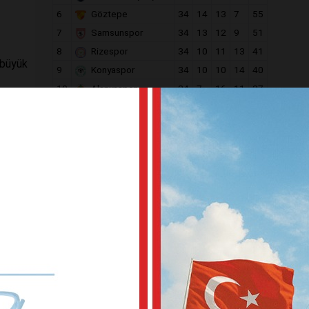
6
Göztepe
34
14
13
7
55
7
Samsunspor
34
13
12
9
51
8
Rizespor
34
10
11
13
41
n büyük
9
Konyaspor
34
10
10
14
40
10
Alanyaspor
34
7
16
11
37
inalar
11
Kocaelispor
34
9
10
15
37
12
Gaziantep F.K.
34
9
10
15
37
13
Kasımpaşa
34
8
11
15
35
14
Gençlerbirliği
34
9
7
18
34
15
Eyüpspor
34
8
9
17
33
16
Antalyaspor
34
8
8
18
32
17
Fatih Karagümrük
34
8
6
20
30
18
Kayserispor
34
6
12
16
30
ezi