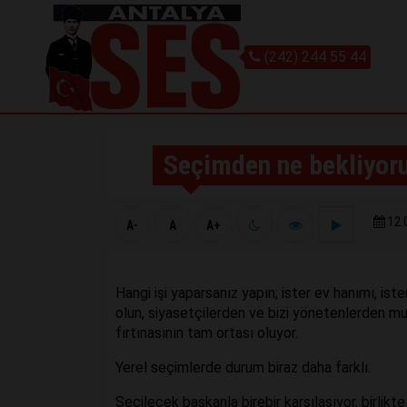
(242) 244 55 44
Seçimden ne bekliyor
12.
A-
A
A+
Hangi işi yaparsanız yapın; ister ev hanımı, iste
olun, siyasetçilerden ve bizi yönetenlerden mut
fırtınasının tam ortası oluyor.
Yerel seçimlerde durum biraz daha farklı.
Seçilecek başkanla birebir karşılaşıyor, birlikt