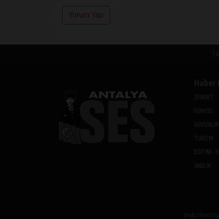
Yorum Yap
Ya
Haber 
SİYASET
GÜNCEL
GÜVENLİK
TURİZM
EĞİTİM - 
SAĞLIK
Web sitemizde