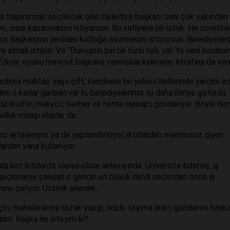
da taşeronsan seçilecek olan belediye başkanı seni çok yakından
sen, onun kazanmasını istiyorsun. Bu safiyane bir istek. Ne ücretin
cut başkanının yeniden koltuğa oturmasını istiyorsun. Belediyele
almak istiyor. Ve “Dünyanın bin bir türlü hali, var. Ya yeni kazanan
diyor, oyunu mevcut başkana vermekle kalmıyor, etrafına da verdi
rdıma muhtaç yaşlı çift; kendisine bu yoksul hallerinde yardım e
en o kadar gariban var ki, belediyelerimiz işi daha ileriye götürdü
da kuaför, makyöz, berber ve hatta masajcı gönderiyor. Böyle hi
ulluk maaşı alanlar da…
z erteleniyor ya da yapılandırılıyor, iktidardan memnunuz diyen
dardan yana kullanıyor.
a kim iktidarda olursa olsun anlayışında. Üniversite bitirmiş, iş
 geçinmeye çalışan o gencin en büyük derdi seçimden önce iş
unu çalıyor. Üstelik ailecek…
için, mahallelerine durak yapıp, toplu taşıma aracı gönderen başka
rim. Başka ne isteyim ki?