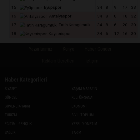
15
Eyüpspor
34
8
9
17
33
16
Antalyaspor
34
8
8
18
32
17
Fatih Karagümrük
34
8
6
20
30
18
Kayserispor
34
6
12
16
30
Yazarlarımız
Künye
Haber Gönder
Reklam Ücretleri
İletişim
Haber Kategorileri
SİYASET
YAŞAM-MAGAZİN
GÜNCEL
KÜLTÜR-SANAT
GÜVENLİK-YARGI
EKONOMİ
TURİZM
SİVİL TOPLUM
EĞİTİM - GENÇLİK
YEREL YÖNETİM
SAĞLIK
TARIM