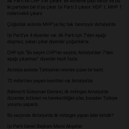
Ak Parti ve CHP 5’er çıkarır. Bir esneme payı vardır ve bu
iki partiden biri 6’ya çıkar. İyi Parti 3 çıkarır. HDP 1, MHP 1
milletvekili çıkarır.
Çoğunluk aslında MHP’ye hiç hak tanımıyor Antalya’da.
İyi Parti’ye 4 diyenler var. Ak Parti için 7’den aşağı
düşmez, yukarı çıkar diyenler çoğunlukta.
CHP için “Bu seçim CHP’nin seçimi, Antalya’dan 7’den
aşağı çıkarmaz” diyenler hayli fazla.
Antalya aslında Türkiye’nin resmini çizen bir kent.
72 milletten yaşam kesitleri var Antalya’da.
Rahmetli Süleyman Demirel, ilk mitingini Antalya’da
düzenler, kitleleri ve hareketliliğini izler, buradan Türkiye
yorumu yapardı.
Bu seçimde Antalya’da ilk mitingini yapan lider kimdir?
İyi Parti Genel Başkanı Meral Akşeher.