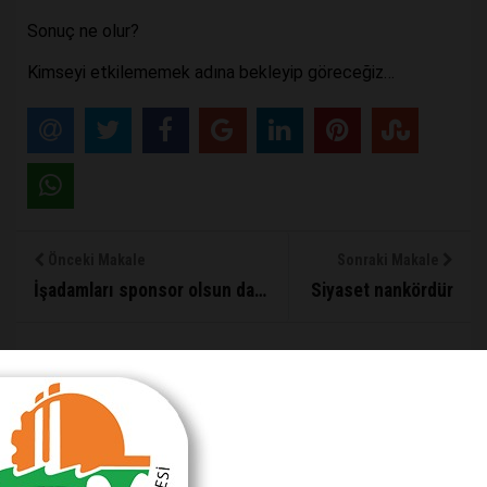
Sonuç ne olur?
Kimseyi etkilememek adına bekleyip göreceğiz…
Önceki Makale
Sonraki Makale
İşadamları sponsor olsun da…
Siyaset nankördür
MAKALE YORUMLARI
Sizde Yorum Ekleyin
İsim Soyad