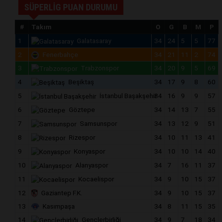
SÜPERLİG PUAN DURUMU
#
Takım
O
G
B
M
P
1
Galatasaray
34
24
5
5
77
2
Fenerbahçe
34
21
11
2
74
3
Trabzonspor
34
20
9
5
69
4
Beşiktaş
34
17
9
8
60
5
İstanbul Başakşehir
34
16
9
9
57
6
Göztepe
34
14
13
7
55
7
Samsunspor
34
13
12
9
51
8
Rizespor
34
10
11
13
41
9
Konyaspor
34
10
10
14
40
10
Alanyaspor
34
7
16
11
37
11
Kocaelispor
34
9
10
15
37
12
Gaziantep F.K.
34
9
10
15
37
13
Kasımpaşa
34
8
11
15
35
14
Gençlerbirliği
34
9
7
18
34