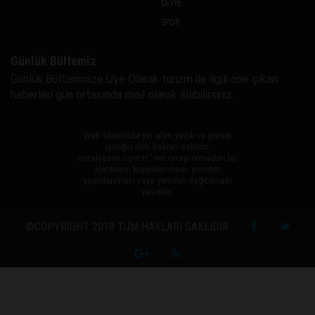
ÇEVRE
SPOR
Günlük Bültemiz
Günlük Bültenimize Uye Olarak turizm ile ilgili öne çıkan
haberleri gün ortasında mail olarak alabilirsiniz.
Web sitemizde yer alan yazılı ve görsel
içeriğin tüm hakları saklıdır.
antalyases.com.tr ' nin onayı olmadan bu
içeriklerin kopyalanması, yeniden
yayınlanması veya yeniden dağıtılması
yasaktır.
©COPYRIGHT 2018 TÜM HAKLARI SAKLIDIR