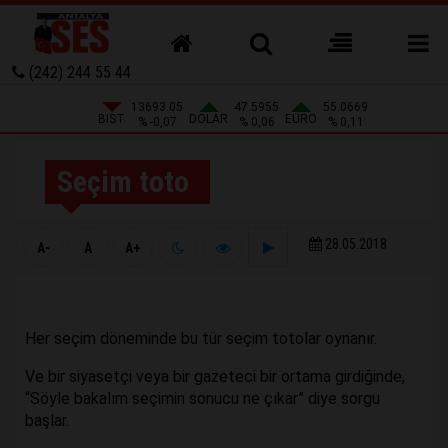
(242) 244 55 44
13693.05
47.5955
55.0669
BIST
DOLAR
EURO
% -0,07
% 0,06
% 0,11
Seçim toto
28.05.2018
A-
A
A+
Her seçim döneminde bu tür seçim totolar oynanır.
Ve bir siyasetçi veya bir gazeteci bir ortama girdiğinde,
“Söyle bakalım seçimin sonucu ne çıkar” diye sorgu
başlar.