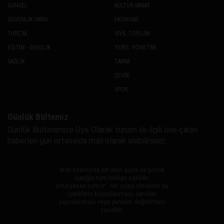
GÜNCEL
KÜLTÜR-SANAT
GÜVENLİK-YARGI
EKONOMİ
TURİZM
SİVİL TOPLUM
EĞİTİM - GENÇLİK
YEREL YÖNETİM
SAĞLIK
TARIM
ÇEVRE
SPOR
Günlük Bültemiz
Günlük Bültenimize Uye Olarak turizm ile ilgili öne çıkan
haberleri gün ortasında mail olarak alabilirsiniz.
Web sitemizde yer alan yazılı ve görsel
içeriğin tüm hakları saklıdır.
antalyases.com.tr ' nin onayı olmadan bu
içeriklerin kopyalanması, yeniden
yayınlanması veya yeniden dağıtılması
yasaktır.