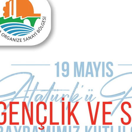
MAKALE YORUMLARI
Sizde Yorum Ekleyin
İsim Soyad
E-mail Adresiniz (zorunlu değil)
Telefon (zorunlu değil)
Yorumunuz