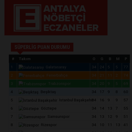
SÜPERLİG PUAN DURUMU
#
Takım
O
G
B
M
P
1
Galatasaray
34
24
5
5
77
2
Fenerbahçe
34
21
11
2
74
3
Trabzonspor
34
20
9
5
69
4
Beşiktaş
34
17
9
8
60
5
İstanbul Başakşehir
34
16
9
9
57
6
Göztepe
34
14
13
7
55
7
Samsunspor
34
13
12
9
51
8
Rizespor
34
10
11
13
41