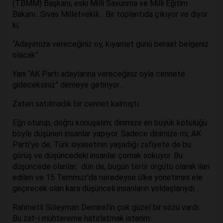
(TBMM) Başkanı, eski Milli Savunma ve Milli Eğitim
Bakanı…Sivas Milletvekili… Bir toplantıda çıkıyor ve diyor
ki;
“Adayımıza vereceğiniz oy, kıyamet günü beraat belgeniz
olacak”
Yani “AK Parti adaylarına vereceğiniz oyla cennete
gideceksiniz” demeye getiriyor…
Zaten satılmadık bir cennet kalmıştı.
Eğri oturup, doğru konuşalım; dinimize en büyük kötülüğü
böyle düşünen insanlar yapıyor. Sadece dinimize mi; AK
Parti’ye de, Türk siyasetinin yaşadığı zafiyete de bu
görüş ve düşüncedeki insanlar çomak sokuyor. Bu
düşüncede olanlar; dün de, bugün terör örgütü olarak ilan
edilen ve 15 Temmuz’da neredeyse ülke yönetimini ele
geçirecek olan kara düşünceli insanların yoldaşlarıydı…
Rahmetli Süleyman Demirel’in çok güzel bir sözü vardı.
Bu zat-ı muhtereme hatırlatmak isterim: