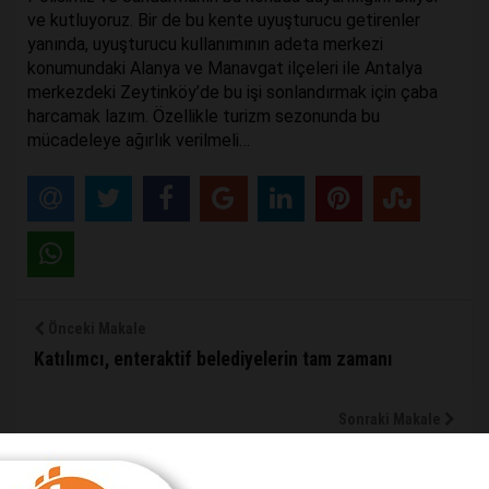
ve kutluyoruz. Bir de bu kente uyuşturucu getirenler
yanında, uyuşturucu kullanımının adeta merkezi
konumundaki Alanya ve Manavgat ilçeleri ile Antalya
merkezdeki Zeytinköy’de bu işi sonlandırmak için çaba
harcamak lazım. Özellikle turizm sezonunda bu
mücadeleye ağırlık verilmeli…
Önceki Makale
Katılımcı, enteraktif belediyelerin tam zamanı
Sonraki Makale
Bu karmaşa hayır etmez!