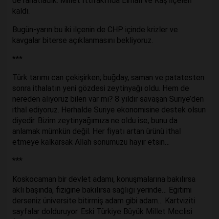
de rahatladık. Millet İttifakı’nda Elmalı ve Kaş ilçeleri
kaldı.
Bugün-yarın bu iki ilçenin de CHP içinde krizler ve
kavgalar biterse açıklanmasını bekliyoruz.
***
Türk tarımı can çekişirken; buğday, saman ve patatesten
sonra ithalatın yeni gözdesi zeytinyağı oldu. Hem de
nereden alıyoruz bilen var mı? 8 yıldır savaşan Suriye’den
ithal ediyoruz. Herhalde Suriye ekonomisine destek olsun
diyedir. Bizim zeytinyağımıza ne oldu ise, bunu da
anlamak mümkün değil. Her fiyatı artan ürünü ithal
etmeye kalkarsak Allah sonumuzu hayır etsin…
***
Koskocaman bir devlet adamı, konuşmalarına bakılırsa
aklı başında, fiziğine bakılırsa sağlığı yerinde… Eğitimi
derseniz üniversite bitirmiş adam gibi adam… Kartviziti
sayfalar dolduruyor. Eski Türkiye Büyük Millet Meclisi