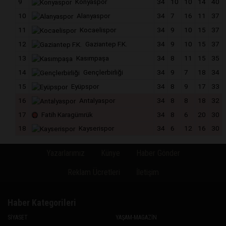
9
Konyaspor
34
10
10
14
40
10
Alanyaspor
34
7
16
11
37
11
Kocaelispor
34
9
10
15
37
12
Gaziantep F.K.
34
9
10
15
37
13
Kasımpaşa
34
8
11
15
35
14
Gençlerbirliği
34
9
7
18
34
15
Eyüpspor
34
8
9
17
33
16
Antalyaspor
34
8
8
18
32
17
Fatih Karagümrük
34
8
6
20
30
18
Kayserispor
34
6
12
16
30
Yazarlarımız
Künye
Haber Gönder
Reklam Ücretleri
İletişim
Haber Kategorileri
SİYASET
YAŞAM-MAGAZİN