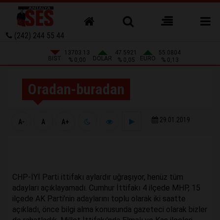
(242) 244 55 44
13703.13
47.5921
55.0804
BIST
DOLAR
EURO
% 0,00
% 0,05
% 0,13
Oradan-buradan
29.01.2019
A-
A
A+
CHP-İYİ Parti ittifakı aylardır uğraşıyor, henüz tüm
adayları açıklayamadı. Cumhur İttifakı 4 ilçede MHP, 15
ilçede AK Parti’nin adaylarını toplu olarak iki saatte
açıkladı, önce bilgi alma konusunda gazeteci olarak bizler