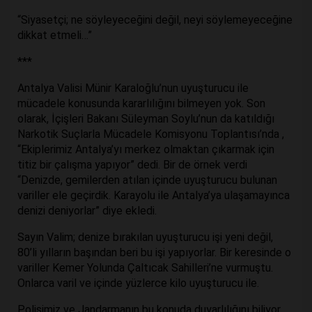
“Siyasetçi; ne söyleyeceğini değil, neyi söylemeyeceğine
dikkat etmeli…”
***
Antalya Valisi Münir Karaloğlu’nun uyuşturucu ile
mücadele konusunda kararlılığını bilmeyen yok. Son
olarak, İçişleri Bakanı Süleyman Soylu’nun da katıldığı
Narkotik Suçlarla Mücadele Komisyonu Toplantısı’nda ,
“Ekiplerimiz Antalya’yı merkez olmaktan çıkarmak için
titiz bir çalışma yapıyor” dedi. Bir de örnek verdi
“Denizde, gemilerden atılan içinde uyuşturucu bulunan
variller ele geçirdik. Karayolu ile Antalya’ya ulaşamayınca
denizi deniyorlar” diye ekledi.
Sayın Valim; denize bırakılan uyuşturucu işi yeni değil,
80’li yılların başından beri bu işi yapıyorlar. Bir keresinde o
variller Kemer Yolunda Çaltıcak Sahilleri’ne vurmuştu.
Onlarca varil ve içinde yüzlerce kilo uyuşturucu ile.
Polisimiz ve Jandarmanın bu konuda duyarlılığını biliyor