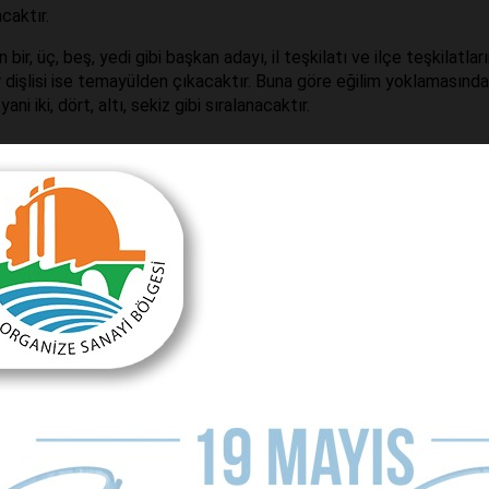
caktır.
ir, üç, beş, yedi gibi başkan adayı, il teşkilatı ve ilçe teşkilatları
dişlisi ise temayülden çıkacaktır. Buna göre eğilim yoklamasında i
ni iki, dört, altı, sekiz gibi sıralanacaktır.
Başkanı Ümit Uysal, dar zamanda meclis listesine hakim olamamış
eclise girenler de daha Büyükşehir Meclisi’nin ikinci toplantısınd
sal’a çok yetki verilmediğinden meclise girer girmez kavgaya
yor.
seçiminde olduğu gibi yeni bir aday gösterilir ise meclis sıralama
an belirlenecektir. Ancak adaylıklar normal sürede açıklanır ise bel
ise girecek isimlerin en az yarısına yakınını belirlemek isteyecekt
r.
ayacak.