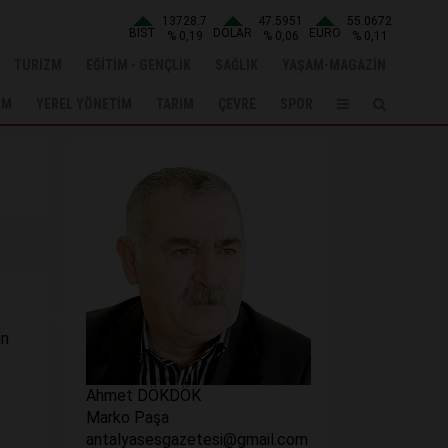
13728.7
47.5951
55.0672
BIST
DOLAR
EURO
% 0,19
% 0,06
% 0,11
TURİZM
EĞİTİM - GENÇLİK
SAĞLIK
YAŞAM-MAGAZİN
UM
YEREL YÖNETİM
TARIM
ÇEVRE
SPOR
in
Ahmet DÖKDÖK
Marko Paşa
antalyasesgazetesi@gmail.com