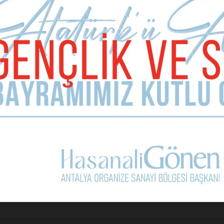
ve teşkilat yöneticileri meclis üyeliklerinde kırılganlık yaratacak
arcı olmaz, parti tabanından gelen, sevilen, sadakati bilinen, toplu
ar ise CHP’nin seçim başarısı da buna paralel yükselecektir.
Sonraki Ma
Yol ayırımın