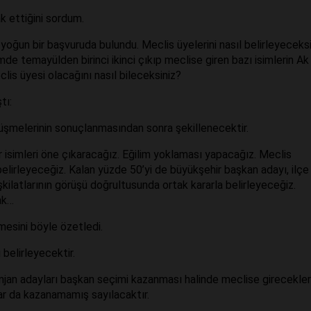
 ettiğini sordum.
yoğun bir başvuruda bulundu. Meclis üyelerini nasıl belirleyeceksi
de temayülden birinci ikinci çıkıp meclise giren bazı isimlerin Ak
clis üyesi olacağını nasıl bileceksiniz?
tı:
örüşmelerinin sonuçlanmasından sonra şekillenecektir.
 isimleri öne çıkaracağız. Eğilim yoklaması yapacağız. Meclis
 belirleyeceğiz. Kalan yüzde 50’yi de büyükşehir başkan adayı, ilçe
eşkilatlarının görüşü doğrultusunda ortak kararla belirleyeceğiz.
ak…
mesini böyle özetledi.
belirleyecektir.
njan adayları başkan seçimi kazanması halinde meclise gireceklerd
r da kazanamamış sayılacaktır.