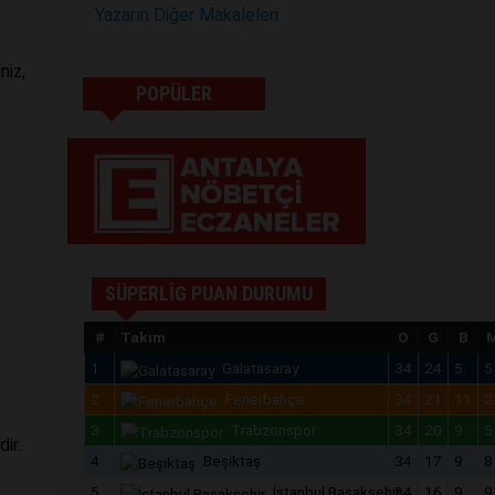
Yazarın Diğer Makaleleri
niz,
POPÜLER
SÜPERLİG PUAN DURUMU
#
Takım
O
G
B
1
Galatasaray
34
24
5
5
2
Fenerbahçe
34
21
11
2
3
Trabzonspor
34
20
9
5
ir.
4
Beşiktaş
34
17
9
8
5
İstanbul Başakşehir
34
16
9
9