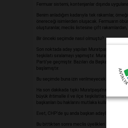
Fermuar sistemi, kontenjanlar dışında uygulana
Benim anladığım kadarıyla tek rakamlar, örneğin b
önereceği isimlerden oluşacak. Fermuarın öbür 
oluşturanlar, meclis listesine çift rakamlardan, ya
Bir önceki seçimde nasıl olmuştu?
Son noktada aday yapılan Muratpaşa Belediye 
teşkilatı sıralamayı yapmıştır. Muratpaşa’dan m
Parti’ye geçmiştir. Bazıları da Başkan Ümit Uy
başlamıştır.
Bu seçimde buna izin verilmeyecek gibi görünü
Ha son dakikada tıpkı Muratpaşa’nın bir önceki 
büyük ihtimalle il ve ilçe teşkilatları tarafınd
başkanları bu haklarını mutlaka kullanacak, mecl
Evet, CHP’de şu anda başkan adaylığı yarışı va
Bu bittikten sonra meclis üyelikleri yarışı başl