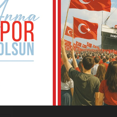
mu iyi
kale
dayız