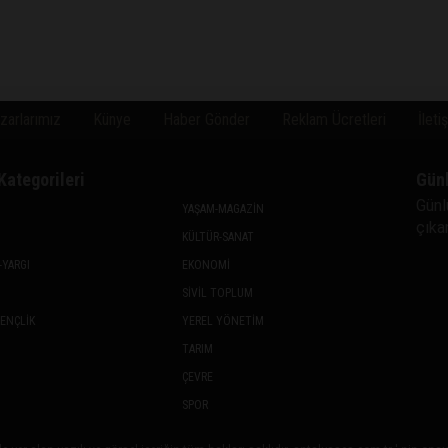
zarlarımız
Künye
Haber Gönder
Reklam Ücretleri
İleti
Kategorileri
Gün
Günl
YAŞAM-MAGAZİN
çıkan
KÜLTÜR-SANAT
-YARGI
EKONOMİ
SİVİL TOPLUM
GENÇLİK
YEREL YÖNETİM
TARIM
ÇEVRE
SPOR