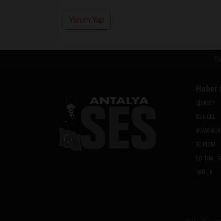
Yorum Yap
Ya
Haber 
SİYASET
GÜNCEL
GÜVENLİK
TURİZM
EĞİTİM - 
SAĞLIK