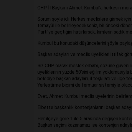
CHP İl Başkanı Ahmet Kumbul’a herkesin merak
Sorum şöyle idi: Herkes meclislere girmek için 
temayül ile belirleyecekseniz, bir önceki dönem
Parti’ye geçtiğini hatırlarsak, kimlerin sadık me
Kumbul bu konudaki düşüncelerini şöyle paylaş
Başkan adayları ve meclis üyelikleri ittifak g
Biz CHP olarak meslek erbabı, sözüne güvenilir
üyeliklerinin yüzde 50’sini eğilim yoklamasıyla
belediye başkan adayları, il teşkilatı ve ilçe t
Yerleştirme biçimi de fermuar sistemiyle olac
Evet, Ahmet Kumbul meclis üyelerinin belirlen
Elbette başkanlık kontenjanlarını başkan adayı 
Her ilçeye göre 1 ile 5 arasında değişen konte
Başkan seçimi kazanamaz ise kontenjan adayla