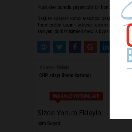
Küslükler burada yaşanabilir bir konudur.
Başkan adayları kendi arasında, başkan adayları 
torpillerden kaçınır, adrese teslim üyelerde ısr
tanıyan, dürüst isimleri meclis üyesi adayı yap
Önceki Makale
CHP adayı önem kazandı
MAKALE YORUMLARI
Sizde Yorum Ekleyin
İsim Soyad