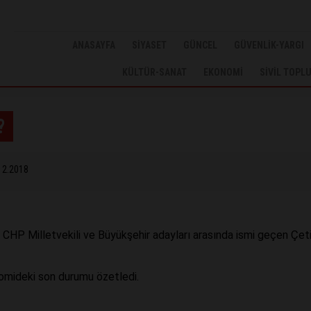
ANASAYFA
SİYASET
GÜNCEL
GÜVENLİK-YARGI
KÜLTÜR-SANAT
EKONOMİ
SİVİL TOPL
?
12.2018
CHP Milletvekili ve Büyükşehir adayları arasında ismi geçen Çet
nomideki son durumu özetledi.