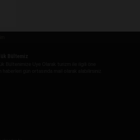
şim
lük Bültemiz
ük Bültenimize Uye Olarak turizm ile ilgili öne
 haberleri gün ortasında mail olarak alabilirsiniz.