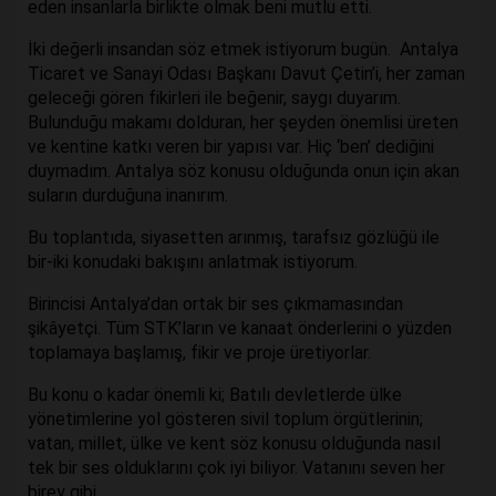
eden insanlarla birlikte olmak beni mutlu etti.
İki değerli insandan söz etmek istiyorum bugün. Antalya
Ticaret ve Sanayi Odası Başkanı Davut Çetin’i, her zaman
geleceği gören fikirleri ile beğenir, saygı duyarım.
Bulunduğu makamı dolduran, her şeyden önemlisi üreten
ve kentine katkı veren bir yapısı var. Hiç ‘ben’ dediğini
duymadım. Antalya söz konusu olduğunda onun için akan
suların durduğuna inanırım.
Bu toplantıda, siyasetten arınmış, tarafsız gözlüğü ile
bir-iki konudaki bakışını anlatmak istiyorum.
Birincisi Antalya’dan ortak bir ses çıkmamasından
şikâyetçi. Tüm STK’ların ve kanaat önderlerini o yüzden
toplamaya başlamış, fikir ve proje üretiyorlar.
Bu konu o kadar önemli ki; Batılı devletlerde ülke
yönetimlerine yol gösteren sivil toplum örgütlerinin;
vatan, millet, ülke ve kent söz konusu olduğunda nasıl
tek bir ses olduklarını çok iyi biliyor. Vatanını seven her
birey gibi.