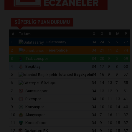
SÜPERLİG PUAN DURUMU
#
Takım
O
G
B
M
P
1
Galatasaray
34
24
5
5
77
2
Fenerbahçe
34
21
11
2
74
3
Trabzonspor
34
20
9
5
69
4
Beşiktaş
34
17
9
8
60
5
İstanbul Başakşehir
34
16
9
9
57
6
Göztepe
34
14
13
7
55
7
Samsunspor
34
13
12
9
51
8
Rizespor
34
10
11
13
41
9
Konyaspor
34
10
10
14
40
10
Alanyaspor
34
7
16
11
37
11
Kocaelispor
34
9
10
15
37
12
Gaziantep F.K.
34
9
10
15
37