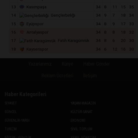
13
Kasımpaşa
34
8
11
15
35
14
Gençlerbirliği
34
9
7
18
34
15
Eyüpspor
34
8
9
17
33
16
Antalyaspor
34
8
8
18
32
17
Fatih Karagümrük
34
8
6
20
30
18
Kayserispor
34
6
12
16
30
Yazarlarımız
Künye
Haber Gönder
Reklam Ücretleri
İletişim
Haber Kategorileri
SİYASET
YAŞAM-MAGAZİN
GÜNCEL
KÜLTÜR-SANAT
GÜVENLİK-YARGI
EKONOMİ
TURİZM
SİVİL TOPLUM
EĞİTİM - GENÇLİK
YEREL YÖNETİM