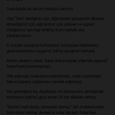
Oysa bizde bu durum oldukça sıkıntılı.
Hep “Ben” dediğimiz için, diğerlerinin görüşlerini dikkate
almadığımız için, egolarımız çok yüksek ve egoist
olduğumuz için hep birlikte, koro halinde ses
çıkaramıyoruz.
O yüzden uzlaşma kültürümüz, komşuluk ilişkilerimiz,
geleneklerimize saygımız, hatta sevgimiz kalmadı.
Benim yararım varsa, “bana dokunmayan yılan bin yaşasın”
felsefesini benimsemişiz.
Hile yapmayı, başkalarını kandırmayı, yalan söylemeyi,
haksız kazanç sağlamayı meslek edinmişiz.
Yeri gelmişken hiç duydunuz mu bilmiyorum, Antalya’da
imitasyon (sahte) giysi satan 25 bin dükkan varmış.
“Devlet malı deniz, yemeyen domuz” lafı atalarımızdan
bize miras kalmış, demek ki onlar da aynı felsefeyi