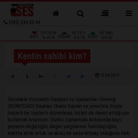
(242) 244 55 44
13779.39
47.7111
55.1881
BIST
DOLAR
EURO
% -0,14
% 0,18
% 0,32
Kentin sahibi kim?
10.04.2019
A-
A
A+
Öncelikle Konyaaltı Sanayici ve İşadamları Derneği
(KONYSİAD) Başkanı İlhami Kaplan ve yönetimi, böyle
başarılı bir toplantı düzenleyip, bizleri de davet ettiği için
kutlamak istiyorum. Dünkü toplantıda Antalya’da bazı
şeylerin değiştiğini, değer yargılarının farklılaştığını,
kentte artık ortak ve akılcı bir sese ihtiyaç olduğunu fark