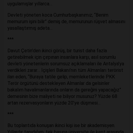
uygulamışlar yıllarca…
Devleti yöneten koca Cumhurbaşkanımız; “Benim
memurum işini bilir” demiş de, memurunun rüşvet almasını
yasallaştırmış adeta…
***
Davut Çetin’den ikinci görüş, bir turist daha fazla
getirebilmek için çırpınan insanlara karşı, asıl sorumlu
devleti yönetenlerin sorumsuz açıklamaları ile Antalya’ya
verdikleri zarar… İçişleri Bakanı’nın tüm Almanları terörist
ilan eden, “Buraya tatile gelip, memleketlerinde PKK
Terör örgütünü destekleyen Almanlar da gelsinler
bakalım havalimanlarında onların da gereğini yapacağız”
demesinin bize maliyeti ne biliyor musunuz? Yüzde 68
artan rezervasyonların yüzde 20’ye düşmesi…
***
Bu toplantıda konuşan ikinci kişi ise bir akademisyen.
Yıllardır tanıdığım, tek başına üniversite ile kent arasında