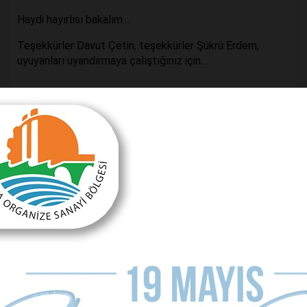
Haydi hayırlısı bakalım…
Teşekkürler Davut Çetin, teşekkürler Şükrü Erdem,
uyuyanları uyandırmaya çalıştığınız için…
Önceki Makale
Sonraki Makale
‘Böcek’ten korkmuyoruz!’
İlk Kubi Kemer’den
MAKALE YORUMLARI