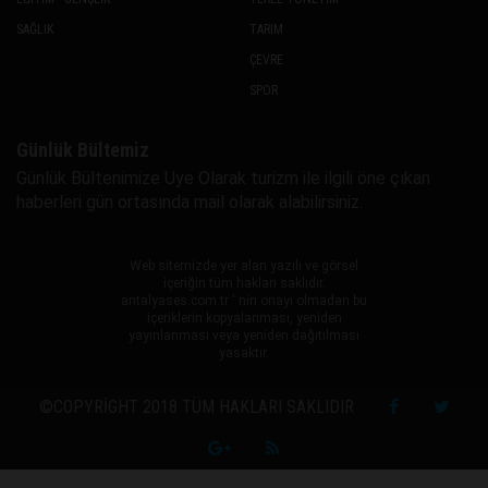
SAĞLIK
TARIM
ÇEVRE
SPOR
Günlük Bültemiz
Günlük Bültenimize Uye Olarak turizm ile ilgili öne çıkan
haberleri gün ortasında mail olarak alabilirsiniz.
Web sitemizde yer alan yazılı ve görsel
içeriğin tüm hakları saklıdır.
antalyases.com.tr ' nin onayı olmadan bu
içeriklerin kopyalanması, yeniden
yayınlanması veya yeniden dağıtılması
yasaktır.
©COPYRIGHT 2018 TÜM HAKLARI SAKLIDIR