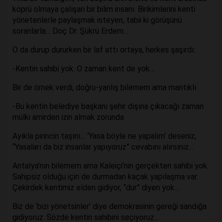
köprü olmaya çalışan bir bilim insanı. Birikimlerini kenti
yönetenlerle paylaşmak isteyen, tabii ki görüşünü
soranlarla… Doç Dr. Şükrü Erdem…
O da durup dururken bir laf attı ortaya, herkes şaşırdı:
-Kentin sahibi yok. O zaman kent de yok…
Bir de örnek verdi, doğru-yanlış bilemem ama mantıklı
-Bu kentin belediye başkanı şehir dışına çıkacağı zaman
mülki amirden izin almak zorunda
Ayıkla pirincin taşını… ‘Yasa böyle ne yapalım’ deseniz,
“Yasaları da biz insanlar yapıyoruz” cevabını alırsınız…
Antalya’nın bilemem ama Kaleiçi’nin gerçekten sahibi yok.
Sahipsiz olduğu için de durmadan kaçak yapılaşma var.
Çekirdek kentimiz elden gidiyor, “dur” diyen yok…
Biz de ‘bizi yönetsinler’ diye demokrasinin gereği sandığa
gidiyoruz. Sözde kentin sahibini seçiyoruz…