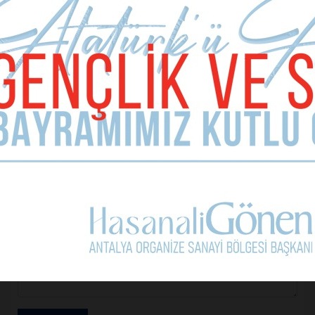
Sizde Yorum Ekleyin
İsim Soyad
E-mail Adresiniz (zorunlu değil)
Telefon (zorunlu değil)
Yorumunuz