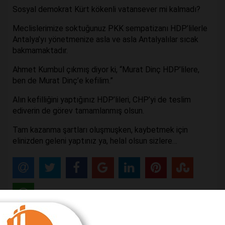
Sosyal demokrat Kürt kökenli vatansever mi kalmadı?
Meclislerimize soktuğunuz PKK sempatizanı HDP’lilerle
Antalya’yı yönetmenize asla ve asla Antalyalılar sıcak
bakmamaktadır.
Ahmet Kumbul çıkmış diyor ki, “Murat Dinç HDP’lilere,
ben de Murat Dinç’e kefilim.”
Alın kefilliğini yaptığınız HDP’lileri, CHP’yi de teslim
ediverin de görev tamamlanmış olsun.
Tam kazanma şartları oluşmuşken, kaybetmek için
elinizden geleni yaptınız ya, helal olsun sizlere…