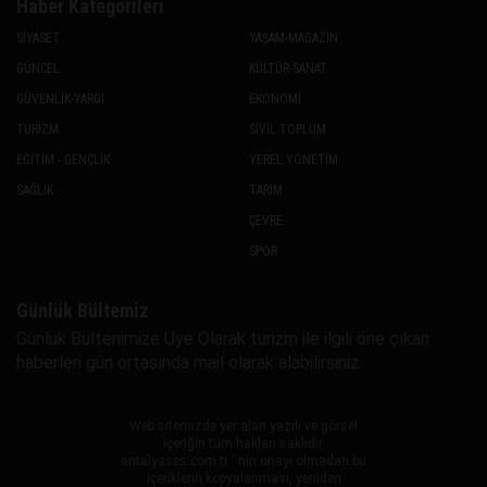
Haber Kategorileri
SİYASET
YAŞAM-MAGAZİN
GÜNCEL
KÜLTÜR-SANAT
GÜVENLİK-YARGI
EKONOMİ
TURİZM
SİVİL TOPLUM
EĞİTİM - GENÇLİK
YEREL YÖNETİM
SAĞLIK
TARIM
ÇEVRE
SPOR
Günlük Bültemiz
Günlük Bültenimize Uye Olarak turizm ile ilgili öne çıkan
haberleri gün ortasında mail olarak alabilirsiniz.
Web sitemizde yer alan yazılı ve görsel
içeriğin tüm hakları saklıdır.
antalyases.com.tr ' nin onayı olmadan bu
içeriklerin kopyalanması, yeniden