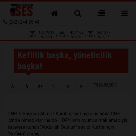
(242) 244 55 44
13779.39
47.7162
55.1577
BIST
DOLAR
EURO
% 0,00
% 0,01
% -0,06
Kefillik başka, yöneticilik
başka!
26.03.2019
A-
A
A+
CHP İl Başkanı Ahmet Kumbul, bir başka anlamla CHP
içinde olmadıkları halde HDP’lilerin oyunu almak amacıyla
listelere konan “Abdullah Öcalan” sevici Kürtler için
“Kefilim” demiş.