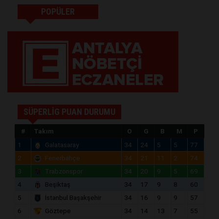
POPÜLER
SÜPERLİG PUAN DURUMU
#
Takım
O
G
B
M
P
1
Galatasaray
34
24
5
5
77
2
Fenerbahçe
34
21
11
2
74
3
Trabzonspor
34
20
9
5
69
4
Beşiktaş
34
17
9
8
60
5
İstanbul Başakşehir
34
16
9
9
57
6
Göztepe
34
14
13
7
55