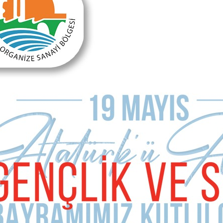
Önceki Makale
Sonraki Makale
Turizmde eksiklerimiz…
Neler oldu, neler?
MAKALE YORUMLARI
Sizde Yorum Ekleyin
İsim Soyad
E-mail Adresiniz (zorunlu değil)
Telefon (zorunlu değil)
Yorumunuz