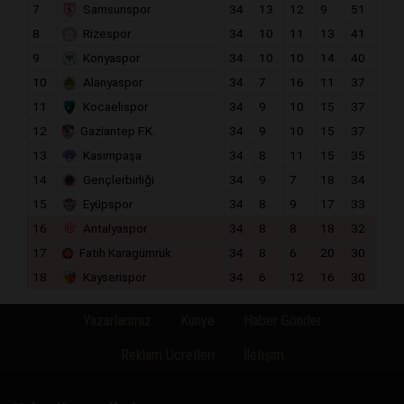
7
Samsunspor
34
13
12
9
51
8
Rizespor
34
10
11
13
41
9
Konyaspor
34
10
10
14
40
10
Alanyaspor
34
7
16
11
37
11
Kocaelispor
34
9
10
15
37
12
Gaziantep F.K.
34
9
10
15
37
13
Kasımpaşa
34
8
11
15
35
14
Gençlerbirliği
34
9
7
18
34
15
Eyüpspor
34
8
9
17
33
16
Antalyaspor
34
8
8
18
32
17
Fatih Karagümrük
34
8
6
20
30
18
Kayserispor
34
6
12
16
30
Yazarlarımız
Künye
Haber Gönder
Reklam Ücretleri
İletişim