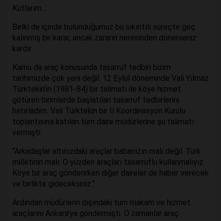
Kutlarım…
Belki de içinde bulunduğumuz bu sıkıntılı süreçte geç
kalınmış bir karar, ancak zararın neresinden dönerseniz
kardır.
Kamu da araç konusunda tasarruf tedbiri bizim
tarihimizde çok yeni değil. 12 Eylül döneminde Vali Yılmaz
Türktekin’in (1981-84) bir talimatı ile köye hizmet
götüren birimlerde başlatılan tasarruf tedbirlerini
hatırladım. Vali Türktekin bir İl Koordinasyon Kurulu
toplantısına katılan tüm daire müdürlerine şu talimatı
vermişti:
“Arkadaşlar altınızdaki araçlar babanızın malı değil. Türk
milletinin malı. O yüzden araçları tasarruflu kullanmalıyız.
Köye bir araç gönderirken diğer daireler de haber verecek
ve birlikte gideceksiniz.”
Ardından müdürlerin dışındaki tüm makam ve hizmet
araçlarını Ankara’ya göndermişti. O zamanlar araç