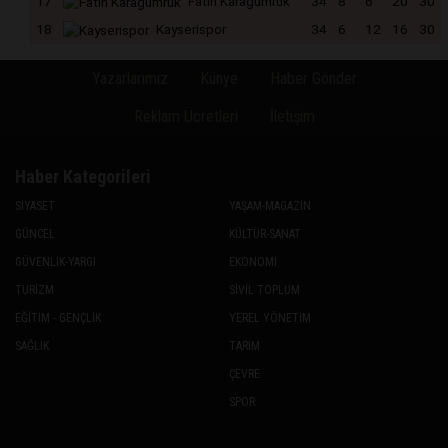
17
Fatih Karagümrük
34
8
6
20
30
18
Kayserispor
34
6
12
16
30
Yazarlarımız
Künye
Haber Gönder
Reklam Ücretleri
İletişim
Haber Kategorileri
SİYASET
YAŞAM-MAGAZİN
GÜNCEL
KÜLTÜR-SANAT
GÜVENLİK-YARGI
EKONOMİ
TURİZM
SİVİL TOPLUM
EĞİTİM - GENÇLİK
YEREL YÖNETİM
SAĞLIK
TARIM
ÇEVRE
SPOR