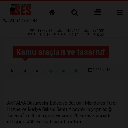
(242) 244 55 44
13779.39
47.7111
55.1881
BIST
DOLAR
EURO
% -0,14
% 0,18
% 0,32
Kamu araçları ve tasarruf
17.09.2018
A-
A
A+
ANTALYA Büyükşehir Belediye Başkanı Menderes Türel,
Hazine ve Maliye Bakanı Berat Albayrak’ın yayınladığı
Tasarruf Tedbirleri çerçevesinde 78 kiralık aracı iade
ettiği için 400 bin lira tasarruf sağladı.