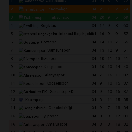
1
Galatasaray
34
24
5
5
77
2
Fenerbahçe
34
21
11
2
74
3
Trabzonspor
34
20
9
5
69
4
Beşiktaş
34
17
9
8
60
5
İstanbul Başakşehir
34
16
9
9
57
6
Göztepe
34
14
13
7
55
7
Samsunspor
34
13
12
9
51
8
Rizespor
34
10
11
13
41
9
Konyaspor
34
10
10
14
40
10
Alanyaspor
34
7
16
11
37
11
Kocaelispor
34
9
10
15
37
12
Gaziantep F.K.
34
9
10
15
37
13
Kasımpaşa
34
8
11
15
35
14
Gençlerbirliği
34
9
7
18
34
15
Eyüpspor
34
8
9
17
33
16
Antalyaspor
34
8
8
18
32