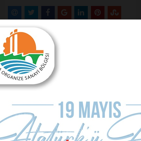
Önceki Makale
Sonraki Makale
Bankanın yaptığına bakın!
UKOME nerede?
MAKALE YORUMLARI
Sizde Yorum Ekleyin
İsim Soyad
E-mail Adresiniz (zorunlu değil)