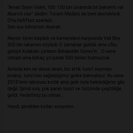
“Aman Sayın Valim, 100-150 bin civarında bir beklenti var.
Abartılı olur” dedim. Turizm Müdürü de beni destekledi.
O’nu hafiften azarladı;
Sen sus bilmezsin diyerek
Neyse tören başladı ve kameraların karşısında Vali Bey
500 bin rakamını söyledi. O zamanlar güldük ama ufku
genişti kulakları çınlasın Bahaeddin Güney’in… O sene
olmadı ama birkaç yıl içinde 500 binleri bulmuştuk.
Aslında kim ne derse desin, biz artık turist saymayı
bırakıp, turistten sağladığımız gelire bakmalıyız. Bu sene
2015’lerin rekorunu kırdık ama gelir öyle beklediğimiz gibi
değil. Şimdi sıra, çok paralı turist ve turizmde çeşitliliğe
geldi. Hedefimiz bu olmalı…
Haydi, şimdiden kolları sıvayalım…