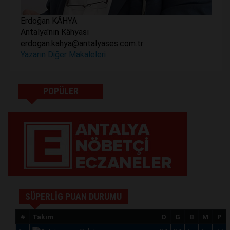
Erdoğan KÂHYA
Antalya'nın Kâhyası
erdogan.kahya@antalyases.com.tr
Yazarın Diğer Makaleleri
POPÜLER
SÜPERLİG PUAN DURUMU
#
Takım
O
G
B
M
P