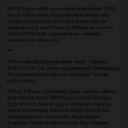
AK Parti’de en büyük sürpriz olarak nitelendirilen CHP’li
Devrim Kök’ün aranan sosyal demokrat kimlikli aday
olacağı Muratpaşa’da, çözüm yine ortada kaldı. Bu
anlaşmayı hangi tarafın bozduğu bilinmez ama Devrim
Kök’ün CHP’li olarak yaşamına devam edeceğini
söylemesi son nokta oldu.
***
AK Parti Muratpaşa’ya çok önem veriyor. İl Başkanı
İbrahim Ethem Taş, önceki açıklamalarında Muratpaşa’ya
“sosyal demokratların da oyunu alabilecek” bir aday
profili çizmişti.
Partide 3 dönem milletvekilliği yapan, partisinin Merkez
Karar Yönetim Kurulu (MKYK) üyesi Gökcen Özdoğan
Enç’in adı önce Serik için geçti. İddiaya göre Serik’te
teşkilatın istemediği Gökcen Özdoğan Enç’in bu kez
Muratpaşa için adı ortaya atıldı. Ancak kavgacı
tutumuyla, fanatik bir AK Partili olan Enç, İl Başkanı