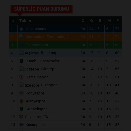
SÜPERLİG PUAN DURUMU
#
Takım
O
G
B
M
P
1
Galatasaray
34
24
5
5
77
2
Fenerbahçe
34
21
11
2
74
3
Trabzonspor
34
20
9
5
69
4
Beşiktaş
34
17
9
8
60
5
İstanbul Başakşehir
34
16
9
9
57
6
Göztepe
34
14
13
7
55
7
Samsunspor
34
13
12
9
51
8
Rizespor
34
10
11
13
41
9
Konyaspor
34
10
10
14
40
10
Alanyaspor
34
7
16
11
37
11
Kocaelispor
34
9
10
15
37
12
Gaziantep F.K.
34
9
10
15
37
13
Kasımpaşa
34
8
11
15
35