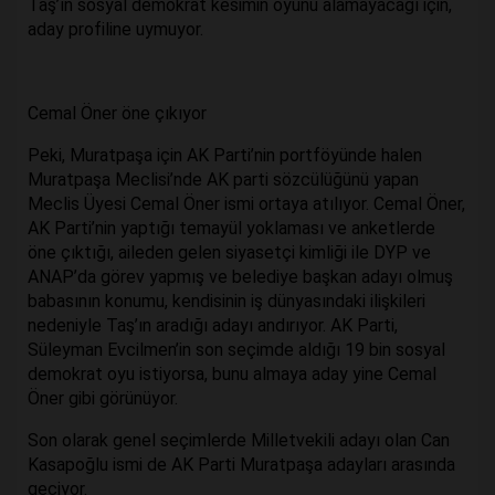
Taş’ın sosyal demokrat kesimin oyunu alamayacağı için,
aday profiline uymuyor.
Cemal Öner öne çıkıyor
Peki, Muratpaşa için AK Parti’nin portföyünde halen
Muratpaşa Meclisi’nde AK parti sözcülüğünü yapan
Meclis Üyesi Cemal Öner ismi ortaya atılıyor. Cemal Öner,
AK Parti’nin yaptığı temayül yoklaması ve anketlerde
öne çıktığı, aileden gelen siyasetçi kimliği ile DYP ve
ANAP’da görev yapmış ve belediye başkan adayı olmuş
babasının konumu, kendisinin iş dünyasındaki ilişkileri
nedeniyle Taş’ın aradığı adayı andırıyor. AK Parti,
Süleyman Evcilmen’in son seçimde aldığı 19 bin sosyal
demokrat oyu istiyorsa, bunu almaya aday yine Cemal
Öner gibi görünüyor.
Son olarak genel seçimlerde Milletvekili adayı olan Can
Kasapoğlu ismi de AK Parti Muratpaşa adayları arasında
geçiyor.