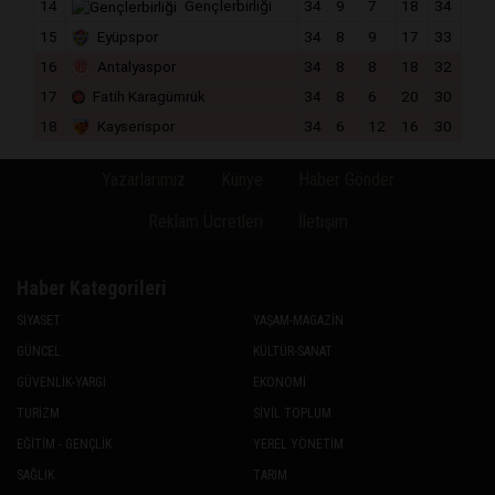
14
Gençlerbirliği
34
9
7
18
34
15
Eyüpspor
34
8
9
17
33
16
Antalyaspor
34
8
8
18
32
17
Fatih Karagümrük
34
8
6
20
30
18
Kayserispor
34
6
12
16
30
Yazarlarımız
Künye
Haber Gönder
Reklam Ücretleri
İletişim
Haber Kategorileri
SİYASET
YAŞAM-MAGAZİN
GÜNCEL
KÜLTÜR-SANAT
GÜVENLİK-YARGI
EKONOMİ
TURİZM
SİVİL TOPLUM
EĞİTİM - GENÇLİK
YEREL YÖNETİM
SAĞLIK
TARIM