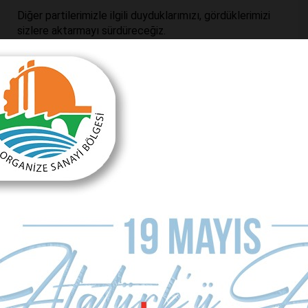
Diğer partilerimizle ilgili duyduklarımızı, gördüklerimizi
sizlere aktarmayı sürdüreceğiz.
Önceki Makale
Sonraki Makale
Hazır olun!
Kadına şiddet durur ama!
MAKALE YORUMLARI
Sizde Yorum Ekleyin
İsim Soyad