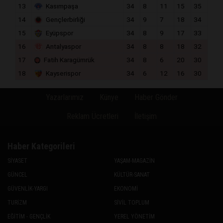
13
Kasımpaşa
34
8
11
15
35
14
Gençlerbirliği
34
9
7
18
34
15
Eyüpspor
34
8
9
17
33
16
Antalyaspor
34
8
8
18
32
17
Fatih Karagümrük
34
8
6
20
30
18
Kayserispor
34
6
12
16
30
Yazarlarımız
Künye
Haber Gönder
Reklam Ücretleri
İletişim
Haber Kategorileri
SİYASET
YAŞAM-MAGAZİN
GÜNCEL
KÜLTÜR-SANAT
GÜVENLİK-YARGI
EKONOMİ
TURİZM
SİVİL TOPLUM
EĞİTİM - GENÇLİK
YEREL YÖNETİM