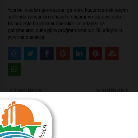
Yani bu imzaları görmezden gelmek, küçümsemek seçim
sathında yarışanları rehavete düşürür ve aşağıya çeker.
Bu nedenle bu imzalar önemlidir ve adaylar da
çalışmalarını buna göre proğramlamalıdır. Bu adayların
yararına olacaktır.
Önceki Makale
Sonraki Makale
Sağduyu çağrısı
Antalya’ya yazık etmeyin!..
MAKALE YORUMLARI