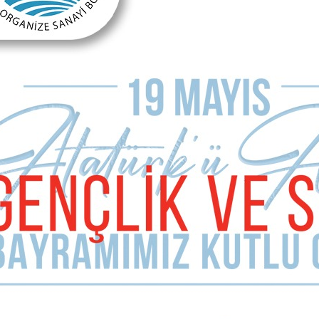
Sizde Yorum Ekleyin
İsim Soyad
E-mail Adresiniz (zorunlu değil)
Telefon (zorunlu değil)
Yorumunuz