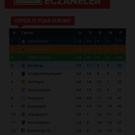
SÜPERLİG PUAN DURUMU
#
Takım
O
G
B
M
P
1
Galatasaray
34
24
5
5
77
2
Fenerbahçe
34
21
11
2
74
3
Trabzonspor
34
20
9
5
69
4
Beşiktaş
34
17
9
8
60
5
İstanbul Başakşehir
34
16
9
9
57
6
Göztepe
34
14
13
7
55
7
Samsunspor
34
13
12
9
51
8
Rizespor
34
10
11
13
41
9
Konyaspor
34
10
10
14
40
10
Alanyaspor
34
7
16
11
37
11
Kocaelispor
34
9
10
15
37
12
Gaziantep F.K.
34
9
10
15
37