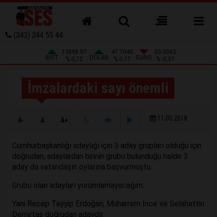
(242) 244 55 44
13898.07
47.7045
55.0062
BIST
DOLAR
EURO
% 0,72
% 0,17
% -0,01
İmzalardaki sayı önemli
11.05.2018
A-
A
A+
Cumhurbaşkanlığı adaylığı için 3 aday grupları olduğu için
doğrudan, adaylardan birinin grubu bulunduğu halde 3
aday da vatandaşın oylarına başvurmuştu.
Grubu olan adayları yorumlamayacağım.
Yani Recep Tayyip Erdoğan, Muharrem İnce ve Selahattin
Demirtaş doğrudan adaydır.