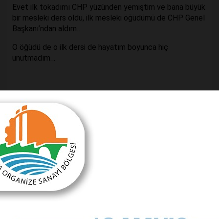
Evet ilk tokadımı CHP yüzünden yemiştim ve bana büyük
bir mesleki ders oldu, ilk mesleki öğüdümü de CHP Genel
Başkanı’ndan aldım…
O öğüdü de o ilk dersi de hayatım boyunca hiç
unutmadım…
Önceki Makale
Küresel ısınmaya bugün soğuk duran yarın yanar!
Sonraki Makale
Ne yaptın sen Semih Başkan?