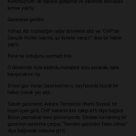
Korkmuştum. İlk habere gidişimdi ve yanımda tecrübeli
kimse yoktu.
Gazeteye geldim.
Yılmaz Abi topladığım aday listelerini aldı ve “CHP’de
Gençlik Kolları yapıldı, şu listeler yarıştı” diye bir haber
yaptı.
Bana ne olduğunu sormadı bile.
O dönemde öyle kadrolu muhabire soru soracak, işine
karışacaksın ha.
Ertesi gün Vatan Gazetesi’nin iç sayfasında küçük bir
haber olarak yer aldı.
Sabah gazetenin Ankara Temsilcisi İlhami Soysal, bir
hışım içeri girdi, CHP haberini kim takip etti diye bağırdı.
Bütün parmaklar beni gösteriyordu. Elindeki katlanmış bir
gazeteyi suratıma çarpıp, “Senden gazeteci falan olmaz”
diye bağırarak odasına gitti.