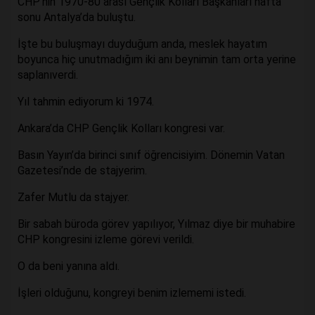
CHP’nin 1970-80 arası Gençlik Kolları Başkanları hafta
sonu Antalya’da buluştu.
İşte bu buluşmayı duyduğum anda, meslek hayatım
boyunca hiç unutmadığım iki anı beynimin tam orta yerine
saplanıverdi.
Yıl tahmin ediyorum ki 1974.
Ankara’da CHP Gençlik Kolları kongresi var.
Basın Yayın’da birinci sınıf öğrencisiyim. Dönemin Vatan
Gazetesi’nde de stajyerim.
Zafer Mutlu da stajyer.
Bir sabah büroda görev yapılıyor, Yılmaz diye bir muhabire
CHP kongresini izleme görevi verildi.
O da beni yanına aldı.
İşleri olduğunu, kongreyi benim izlememi istedi.