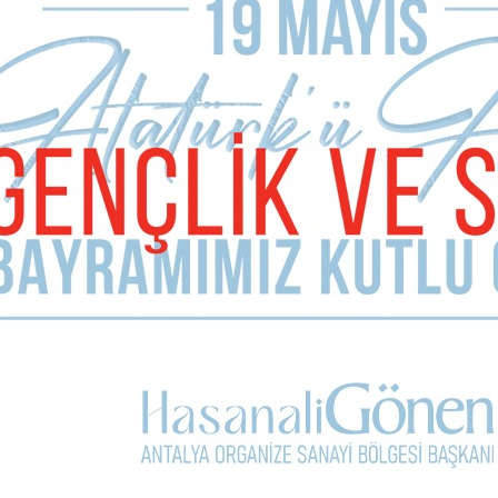
MAKALE YORUMLARI
Sizde Yorum Ekleyin
İsim Soyad
E-mail Adresiniz (zorunlu değil)
Telefon (zorunlu değil)
Yorumunuz