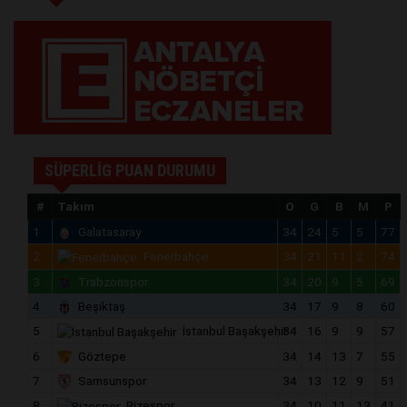
SÜPERLİG PUAN DURUMU
#
Takım
O
G
B
M
P
1
Galatasaray
34
24
5
5
77
2
Fenerbahçe
34
21
11
2
74
3
Trabzonspor
34
20
9
5
69
4
Beşiktaş
34
17
9
8
60
5
İstanbul Başakşehir
34
16
9
9
57
6
Göztepe
34
14
13
7
55
7
Samsunspor
34
13
12
9
51
8
Rizespor
34
10
11
13
41