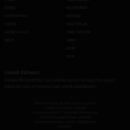
GÜNCEL
KÜLTÜR-SANAT
GÜVENLİK-YARGI
EKONOMİ
TURİZM
SİVİL TOPLUM
EĞİTİM - GENÇLİK
YEREL YÖNETİM
SAĞLIK
TARIM
ÇEVRE
SPOR
Günlük Bültemiz
Günlük Bültenimize Uye Olarak turizm ile ilgili öne çıkan
haberleri gün ortasında mail olarak alabilirsiniz.
Web sitemizde yer alan yazılı ve görsel
içeriğin tüm hakları saklıdır.
antalyases.com.tr ' nin onayı olmadan bu
içeriklerin kopyalanması, yeniden
yayınlanması veya yeniden dağıtılması
yasaktır.