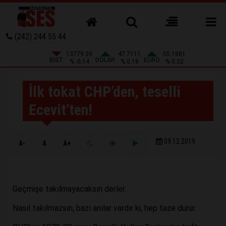
(242) 244 55 44
13779.39
47.7111
55.1881
BIST
DOLAR
EURO
% -0,14
% 0,18
% 0,32
İlk tokat CHP’den, teselli
Ecevit’ten!
09.12.2019
A-
A
A+
Geçmişe takılmayacaksın derler.
Nasıl takılmazsın, bazı anılar vardır ki, hep taze durur.