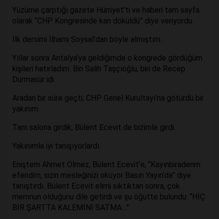
Yüzüme çarptığı gazete Hürriyet’ti ve haberi tam sayfa
olarak “CHP Kongresinde kan döküldü” diye veriyordu.
İlk dersimi İlhami Soysal’dan böyle almıştım.
Yıllar sonra Antalya’ya geldiğimde o kongrede gördüğüm
kişileri hatırladım. Biri Salih Taşçıoğlu, biri de Recep
Durmasür idi.
Aradan bir süre geçti, CHP Genel Kurultayı’na götürdü bir
yakınım.
Tam salona girdik, Bülent Ecevit de bizimle girdi.
Yakınımla iyi tanışıyorlardı.
Eniştem Ahmet Ölmez, Bülent Ecevit’e, “Kayınbiraderim
efendim, sizin mesleğinizi okuyor Basın Yayın’da” diye
tanıştırdı. Bülent Ecevit elimi sıktıktan sonra, çok
memnun olduğunu dile getirdi ve şu öğütte bulundu: “HİÇ
BİR ŞARTTA KALEMİNİ SATMA…”